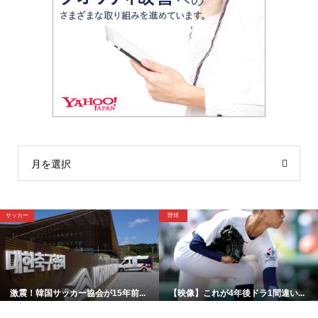
月を選択
サッカー
野球
激震！韓国サッカー協会が15年前...
【映像】これが4年後ドラ1間違い...