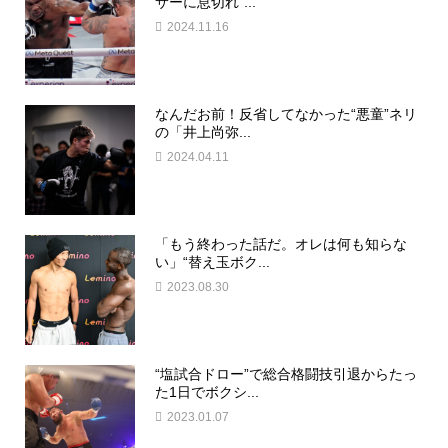
サーに息切れ“...
2024.11.16
なんだお前！反省してなかった“悪童”ネリ
の「井上尚弥...
2024.04.11
「もう終わった話だ。オレは何も知らな
い」“替え玉ボク...
2023.08.30
“塩試合ドロー”で総合格闘技引退からたっ
た1日でボクシ...
2023.01.07