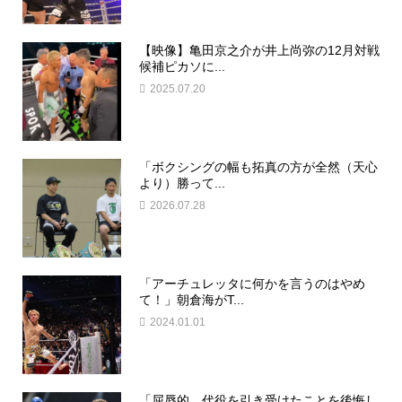
【映像】亀田京之介が井上尚弥の12月対戦
候補ピカソに...
2025.07.20
「ボクシングの幅も拓真の方が全然（天心
より）勝って...
2026.07.28
「アーチュレッタに何かを言うのはやめ
て！」朝倉海がT...
2024.01.01
「屈辱的。代役を引き受けたことを後悔し