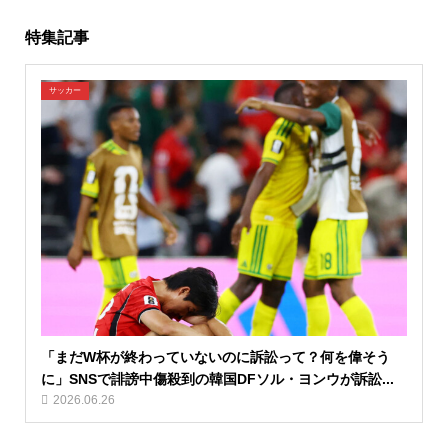
特集記事
サッカー
「まだW杯が終わっていないのに訴訟って？何を偉そう
に」SNSで誹謗中傷殺到の韓国DFソル・ヨンウが訴訟...
2026.06.26