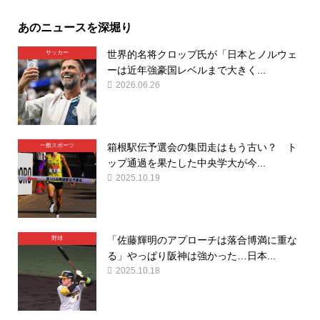
あのニュースを深堀り
世界的名将クロップ氏が「日本とノルウェ
サッカー
ーは近年強豪国レベルまで大きく...
2026.06.26
箱根駅伝予選会の集団走はもう古い？ ト
一般スポーツ
ップ通過を果たした中央学大が今...
2025.10.19
「佐藤輝明のアプローチは落合博満に重な
野球
る」やっぱり阪神は強かった…日本...
2025.10.18