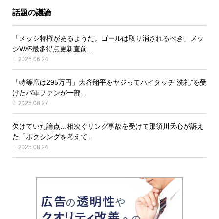
話題の議論
「メッシ特権があるようだ。ゴールは取り消されるべき」メッ
シW杯最多得点更新直前...
2026.06.24
「特等席は295万円」大谷翔平をヤジってハイタッチ“洗礼”を受
けたパ軍ファンが一部...
2025.08.27
欠けていた論点…相次ぐリング事故を受けて那須川天心が訴え
た「ボクシングを考えて...
2025.08.24