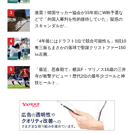
激震！韓国サッカー協会が15年前にW杯予選な
どで「外国人審判を性的接待していた」疑惑の
スキャンダルが...
「4年後にはドラフト1位で競合可能性も」9回10
奪三振もまさかの落球で聖隷クリストファー150
㎞左腕...
「最近、思春期で」横浜F・マリノス16歳の三井
寺が衝撃デビュー！歴代2位の最年少ゴールと神
技ヒールト...