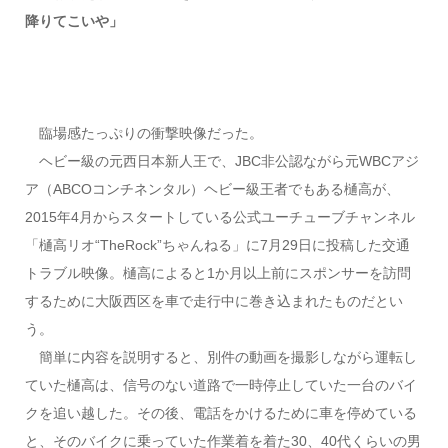
降りてこいや」
臨場感たっぷりの衝撃映像だった。
ヘビー級の元西日本新人王で、JBC非公認ながら元WBCアジ
ア（ABCOコンチネンタル）ヘビー級王者でもある樋高が、
2015年4月からスタートしている公式ユーチューブチャンネル
「樋高リオ“TheRock”ちゃんねる」に7月29日に投稿した交通
トラブル映像。樋高によると1か月以上前にスポンサーを訪問
するために大阪西区を車で走行中に巻き込まれたものだとい
う。
簡単に内容を説明すると、別件の動画を撮影しながら運転し
ていた樋高は、信号のない道路で一時停止していた一台のバイ
クを追い越した。その後、電話をかけるために車を停めている
と、そのバイクに乗っていた作業着を着た30、40代くらいの男