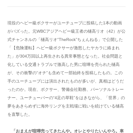
現役のヘビー級ボクサーがユーチューブに投稿した1本の動画
がバズった。元WBCアジアヘビー級王者の樋高リオ（42）が公
式チャンネルの「樋高リオ“TheRock”ちぇんねる」で公開した
「【危険運転】ヘビー級ボクサーが激怒したヤカラに絡まれ
た」が304万回以上再生される異常事態となった。社会問題と
化している交通トラブルで激高した男に喧嘩を売られた樋高
が、その衝撃の“オチ”も含めて一部始終を投稿したもの。この
手のユーチューブには演出されたものが多いが、真相はどうだ
ったのか。現在、ボクサー、警備会社勤務、パーソナルトレー
ナー、ユーチューバーの“4足の草鞋”をはきながら、「世界」の
夢をあきらめずに海外リングを主戦場に戦いを続けている樋高
を直撃した。
「おまえが喧嘩売ってきたんや。オレとやりたいんやろ。車