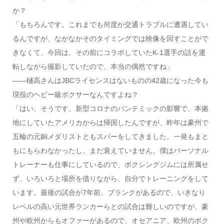
か？
「もちろんです。これまでも何度か交通トラブルに遭遇してい
るんですが、なかなかそのタイミングでは映像を回すことがで
きなくて、今回は、その前にコラボしていたK-1選手の話を運
転しながら撮影していたので、本当の偶然ですね」
――樋高さんはJBCライセンスはないものの42歳になった今も
現役のヘビー級ボクサーなんですよね？
「はい、そうです。新型コロナのパンテミックの影響で、本拠
地にしていたアメリカからは帰国したんですが、昨年は豪州で
五輪の元銅メダリストともスパーをしてきました。一発もまと
もにもらわなかったし、まだ衰えていません。僕はパーソナル
トレーナーも仕事にしているので、ボクシングジムには所属せ
ず、いろいろと場所を借りながら、自分でトレーニングをして
います。最後の試合が7年前。ブランクがあるので、いきなり
レベルの高い元世界ランカーらとの試合は難しいのですが、豪
州や欧州からもオファーがあるので、オセアニア、欧州のボク