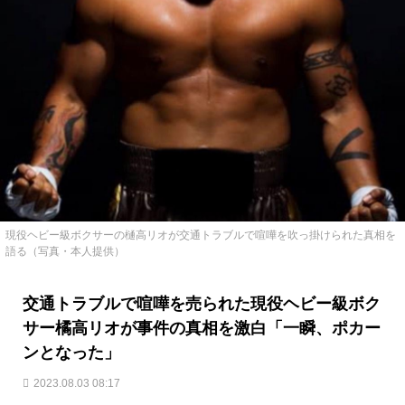
現役ヘビー級ボクサーの樋高リオが交通トラブルで喧嘩を吹っ掛けられた真相を
語る（写真・本人提供）
交通トラブルで喧嘩を売られた現役ヘビー級ボク
サー橘高リオが事件の真相を激白「一瞬、ポカー
ンとなった」
2023.08.03 08:17