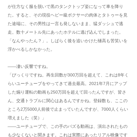
が仕方なく服を脱いで黒のタンクトップ姿になって車を降り
た。すると、その現役ヘビー級ボクサーの肉体とタトゥーを見
た途端に、その男性は一言も発しないまま、猛ダッシュで逃
走。数十メートル先にあったホテルに逃げ込んでしまった。
「なんやったん？」。しばらく後を追いかけた樋高も苦笑いを
浮かべるしかなかった。
――凄い反響ですね。
「びっくりですね。再生回数が300万回を超えて、これは8年く
らいユーチューブをやってきて過去最高。2021年7月にアップ
した煽り運転の動画も250万回を超えて回ったんですが、皆さ
ん、交通トラブルに関心はあるんですかね。登録数も、ここの
ところ2万5000人前後で止まっていたんですが、7000人くらい
増えました（笑）」
――ユーチューブで、この手のバズる動画は、演出されたもの
も少なくないと聞きます。これは実際にあったリアル映像です