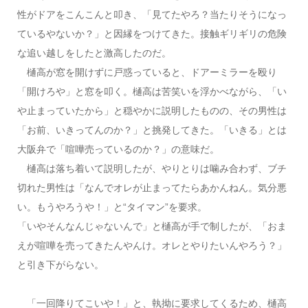
性がドアをこんこんと叩き、「見てたやろ？当たりそうになっ
ているやないか？」と因縁をつけてきた。接触ギリギリの危険
な追い越しをしたと激高したのだ。
樋高が窓を開けずに戸惑っていると、ドアーミラーを殴り
「開けろや」と窓を叩く。樋高は苦笑いを浮かべながら、「い
や止まっていたから」と穏やかに説明したものの、その男性は
「お前、いきってんのか？」と挑発してきた。「いきる」とは
大阪弁で「喧嘩売っているのか？」の意味だ。
樋高は落ち着いて説明したが、やりとりは噛み合わず、ブチ
切れた男性は「なんでオレが止まってたらあかんねん。気分悪
い。もうやろうや！」と“タイマン”を要求。
「いやそんなんじゃないんで」と樋高が手で制したが、「おま
えが喧嘩を売ってきたんやんけ。オレとやりたいんやろう？」
と引き下がらない。
「一回降りてこいや！」と、執拗に要求してくるため、樋高