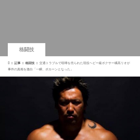
格闘技
記事
格闘技
交通トラブルで喧嘩を売られた現役ヘビー級ボクサー橘高リオが
事件の真相を激白「一瞬、ポカーンとなった」