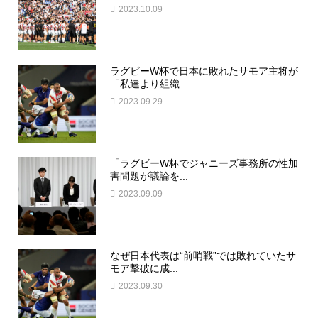
2023.10.09
ラグビーW杯で日本に敗れたサモア主将が
「私達より組織...
2023.09.29
「ラグビーW杯でジャニーズ事務所の性加
害問題が議論を...
2023.09.09
なぜ日本代表は“前哨戦”では敗れていたサ
モア撃破に成...
2023.09.30