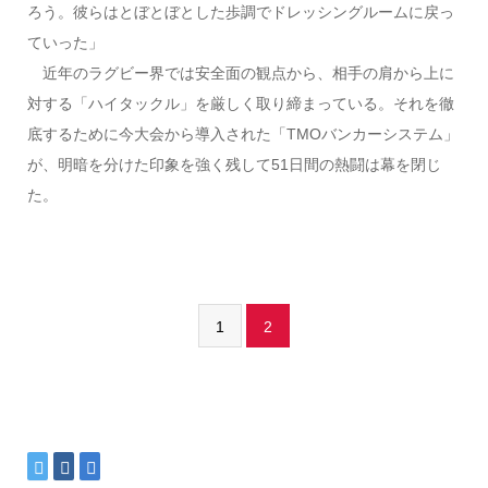
ろう。彼らはとぼとぼとした歩調でドレッシングルームに戻っ
ていった」
近年のラグビー界では安全面の観点から、相手の肩から上に
対する「ハイタックル」を厳しく取り締まっている。それを徹
底するために今大会から導入された「TMOバンカーシステム」
が、明暗を分けた印象を強く残して51日間の熱闘は幕を閉じ
た。
1
2