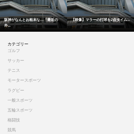
の
【映像】マラーの打球を2点タイム...
「僕は厳しい親父の承認を必要と.
カテゴリー
ゴルフ
サッカー
テニス
モータースポーツ
ラグビー
一般スポーツ
五輪スポーツ
格闘技
競馬