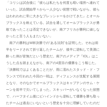
「コリシは試合後に『彼らは私たちを何度も暗い場所へ連れて
いった。試合開始早々から一人少ない状態で戦いながら、彼ら
はわれわれに常に大きなプレッシャーをかけてきた』とオール
ブラックスを称えている。試合を通してオールブラックスが勇
敢であったことは否定できないが、南アフリカが勝利に値しな
かったと言う人もまたいない」
南アの勝利はW杯決勝での“ある法則”を証明した。それは前
半をリードされて折り返したチームが、後半に逆転して美酒に
酔った例が皆無だという歴史だ。南アのメディア『IOL』はこ
うした点を踏まえながら、南アの4度目の優勝をこう報じた。
「決勝戦ではよくあることだが、雨に濡れたスタッド・ド・フ
ランスで行われた今回の一戦は、ディフェンスが支配する展開
となり、そのなかでオールブラックスはキャプテンのサム・ケ
ーンを前半で欠いてしまった。スキッパーがいなくなった状態
で、ハーフタイム後にビハインドから逆転して優勝を勝ち取っ
たチームは過去にいないという歴史を十分に理解していたのだ