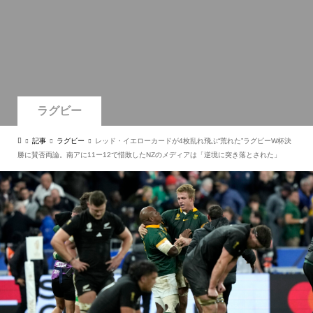
ラグビー
記事
ラグビー
レッド・イエローカードが4枚乱れ飛ぶ“荒れた”ラグビーW杯決
勝に賛否両論。南アに11ー12で惜敗したNZのメディアは「逆境に突き落とされた」