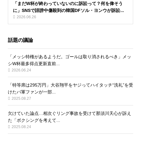
「まだW杯が終わっていないのに訴訟って？何を偉そう
に」SNSで誹謗中傷殺到の韓国DFソル・ヨンウが訴訟...
2026.06.26
話題の議論
「メッシ特権があるようだ。ゴールは取り消されるべき」メッ
シW杯最多得点更新直前...
2026.06.24
「特等席は295万円」大谷翔平をヤジってハイタッチ“洗礼”を受
けたパ軍ファンが一部...
2025.08.27
欠けていた論点…相次ぐリング事故を受けて那須川天心が訴え
た「ボクシングを考えて...
2025.08.24