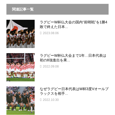
関連記事一覧
ラグビーW杯仏大会の国内“前哨戦”を1勝4
敗で終えた日本...
2023.08.06
ラグビーW杯仏大会まで1年…日本代表は
初の8強進出を果...
2022.09.08
なぜラグビー日本代表はW杯3度Vオールブ
ラックスを相手...
2022.10.30