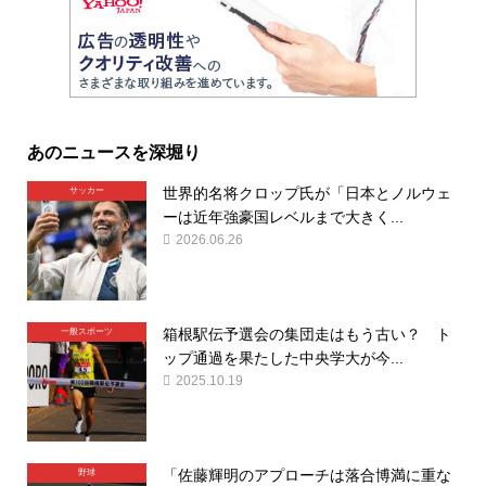
あのニュースを深堀り
世界的名将クロップ氏が「日本とノルウェ
サッカー
ーは近年強豪国レベルまで大きく...
2026.06.26
箱根駅伝予選会の集団走はもう古い？ ト
一般スポーツ
ップ通過を果たした中央学大が今...
2025.10.19
「佐藤輝明のアプローチは落合博満に重な
野球