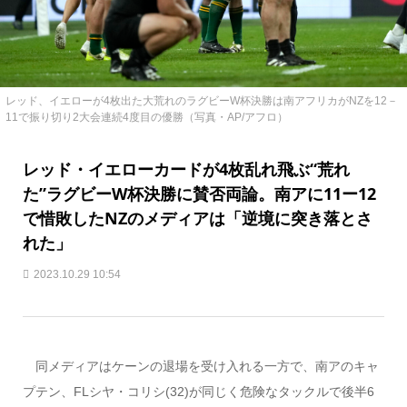
レッド、イエローが4枚出た大荒れのラグビーW杯決勝は南アフリカがNZを12－
11で振り切り2大会連続4度目の優勝（写真・AP/アフロ）
レッド・イエローカードが4枚乱れ飛ぶ“荒れ
た”ラグビーW杯決勝に賛否両論。南アに11ー12
で惜敗したNZのメディアは「逆境に突き落とさ
れた」
2023.10.29 10:54
同メディアはケーンの退場を受け入れる一方で、南アのキャ
プテン、FLシヤ・コリシ(32)が同じく危険なタックルで後半6