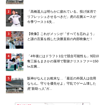
「高橋遥人は明らかに疲れている。投げ抹消で
リフレッシュさせるべきだ」虎の左腕エースが
今季ワースト6失...
【映像】これがメッシが「すべてを忘れよう」
と謎の言葉を残した決勝直前の内部映像だ！
「4年後にはドラフト1位で競合可能性も」9回10
奪三振もまさかの落球で聖隷クリストファー150
㎞左腕...
阪神がなんとお粗末な…「最近の外国人は信用
ならん。守りを優先せよ」守乱でゲーム壊した
虎“新助っ人”ガ...