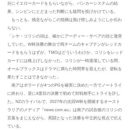
分にイエローカードをもらいながら、バンカーシステムの結
果、シンビンにとどまった判断にも疑問を投げかけている。
もっとも、残念ながらこの指摘は負け惜しみようにしか伝わ
らない。
「シヤ・コリシの頭は、確かにアーディー・サベアの頭と激突
していた。W杯決勝の舞台で両チームのキャプテンがレッドカ
ードをもらうはずが、TMOはどういうわけか、コリシをレッド
カードには格上げしなかった。コリシが一時退場している間、
オールブラックスはドラマに満ちた時間帯を迎えたが、逆転を
果たすことはできなかった」
南アはポラードが4つのPGを確実に決めた一方でノートライ
に終わり、逆に4度目の決勝で初めて対戦相手にトライを許し
た。NZのライバルで、2027年の次回W杯を開催するオースト
ラリアのメディア『news.com.au』は南アの試合後のコリシの
言葉をまじえながら、死闘となった決勝を中立的な視点で伝え
ている。