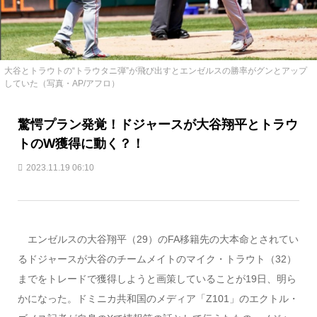
大谷とトラウトの“トラウタニ弾”が飛び出すとエンゼルスの勝率がグンとアップ
していた（写真・AP/アフロ）
驚愕プラン発覚！ドジャースが大谷翔平とトラウ
トのW獲得に動く？！
2023.11.19 06:10
エンゼルスの大谷翔平（29）のFA移籍先の大本命とされてい
るドジャースが大谷のチームメイトのマイク・トラウト（32）
までをトレードで獲得しようと画策していることが19日、明ら
かになった。ドミニカ共和国のメディア「Z101」のエクトル・