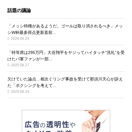
話題の議論
「メッシ特権があるようだ。ゴールは取り消されるべき」メッ
シW杯最多得点更新直前...
2026.06.24
「特等席は295万円」大谷翔平をヤジってハイタッチ“洗礼”を受
けたパ軍ファンが一部...
2025.08.27
欠けていた論点…相次ぐリング事故を受けて那須川天心が訴え
た「ボクシングを考えて...
2025.08.24