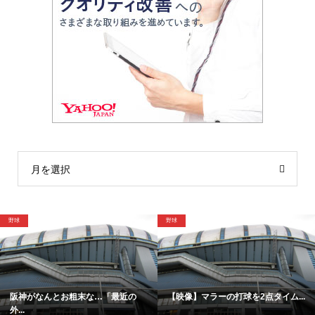
月を選択
球
野球
格
阪神がなんとお粗末な…「最近の
【映像】マラーの打球を2点タイム...
...