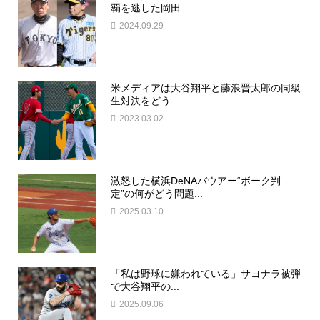
覇を逃した岡田...
2024.09.29
米メディアは大谷翔平と藤浪晋太郎の同級
生対決をどう...
2023.03.02
激怒した横浜DeNAバウアー“ボーク判
定”の何がどう問題...
2025.03.10
「私は野球に嫌われている」サヨナラ被弾
で大谷翔平の...
2025.09.06