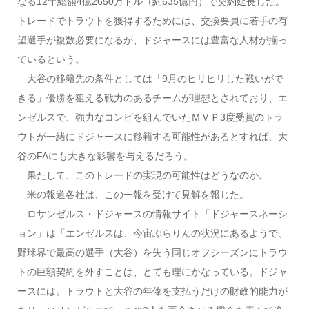
なる12年総額4億2650万ドル（約635億円）で契約延長した。
トレードでトラウトを獲得するためには、交換要員に若手の有
望選手が複数必要になるが、ドジャースには豊富な人材が揃っ
ているという。
大谷の移籍先の条件としては「9月のヒリヒリした戦いがで
きる」優勝を狙える戦力のあるチームが理想とされており、エ
ンゼルスで、強力なコンビを組んでいたＭＶＰ3度受賞のトラ
ウトが一緒にドジャースに移籍する可能性があるとすれば、大
谷のFAにも大きな影響を与えるだろう。
果たして、このトレードの実現の可能性はどうなのか。
米の報道各社は、この一報を受けて見解を報じた。
ロサンゼルス・ドジャースの情報サイト「ドジャースネーシ
ョン」は「エンゼルスは、今宙ぶらりんの状況にあるようで、
野球界で最高の選手（大谷）を失う同じオフシーズンにトラウ
トの巨額契約を外すことは、とても理にかなっている。ドジャ
ースには。トラウトと大谷の年俸を支払うだけの財政的能力が