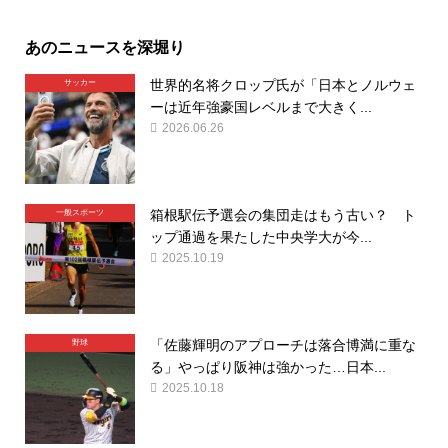
あのニュースを深堀り
世界的名将クロップ氏が「日本とノルウェ
サッカー
ーは近年強豪国レベルまで大きく...
2026.06.26
箱根駅伝予選会の集団走はもう古い？ ト
一般スポーツ
ップ通過を果たした中央学大が今...
2025.10.19
「佐藤輝明のアプローチは落合博満に重な
野球
る」やっぱり阪神は強かった…日本...
2025.10.18