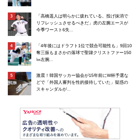
「高橋遥人は明らかに疲れている。投げ抹消で
リフレッシュさせるべきだ」虎の左腕エースが
今季ワースト6失...
「4年後にはドラフト1位で競合可能性も」9回10
奪三振もまさかの落球で聖隷クリストファー150
㎞左腕...
激震！韓国サッカー協会が15年前にW杯予選な
どで「外国人審判を性的接待していた」疑惑の
スキャンダルが...