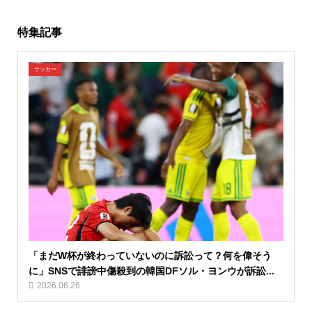
特集記事
サッカー
「まだW杯が終わっていないのに訴訟って？何を偉そう
に」SNSで誹謗中傷殺到の韓国DFソル・ヨンウが訴訟...
2026.06.26