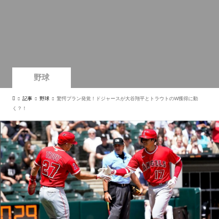
野球
記事
野球
驚愕プラン発覚！ドジャースが大谷翔平とトラウトのW獲得に動
く？！