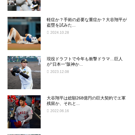
軽症か？手術の必要な重症か？大谷翔平が
盗塁を試みた...
2024.10.28
現役ドラフトで今年も衝撃ドラマ…巨人
が“日本一”阪神か...
2023.12.08
大谷翔平は総額268億円の巨大契約でエ軍
残留か、それと...
2022.06.16