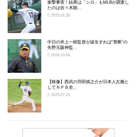
衝撃事実！結果は「シロ」もMLBが調査し
たのは佐々木朗...
2025.01.20
中日の井上一樹監督が誕生すれば“禁断”の
矢野元阪神監...
2024.10.08
【映像】西武の羽田慎之介が日本人左腕と
してＮＰＢ史...
2025.07.15