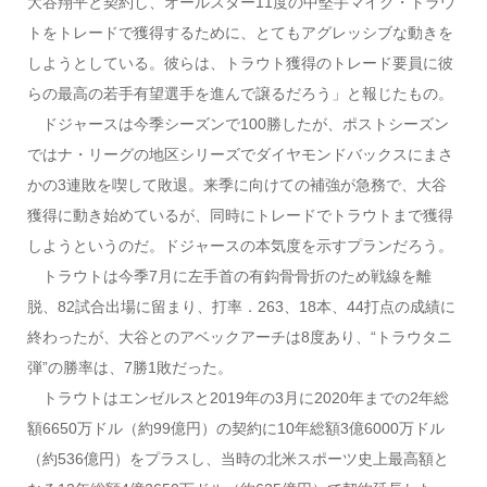
大谷翔平と契約し、オールスター11度の中堅手マイク・トラウ
トをトレードで獲得するために、とてもアグレッシブな動きを
しようとしている。彼らは、トラウト獲得のトレード要員に彼
らの最高の若手有望選手を進んで譲るだろう」と報じたもの。
ドジャースは今季シーズンで100勝したが、ポストシーズン
ではナ・リーグの地区シリーズでダイヤモンドバックスにまさ
かの3連敗を喫して敗退。来季に向けての補強が急務で、大谷
獲得に動き始めているが、同時にトレードでトラウトまで獲得
しようというのだ。ドジャースの本気度を示すプランだろう。
トラウトは今季7月に左手首の有鈎骨骨折のため戦線を離
脱、82試合出場に留まり、打率．263、18本、44打点の成績に
終わったが、大谷とのアベックアーチは8度あり、“トラウタニ
弾”の勝率は、7勝1敗だった。
トラウトはエンゼルスと2019年の3月に2020年までの2年総
額6650万ドル（約99億円）の契約に10年総額3億6000万ドル
（約536億円）をプラスし、当時の北米スポーツ史上最高額と