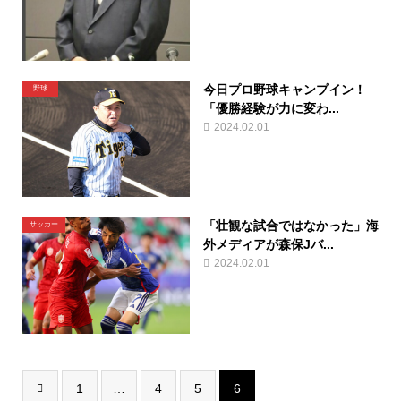
今日プロ野球キャンプイン！
野球
「優勝経験が力に変わ...
2024.02.01
「壮観な試合ではなかった」海
サッカー
外メディアが森保Jバ...
2024.02.01
1
…
4
5
6
