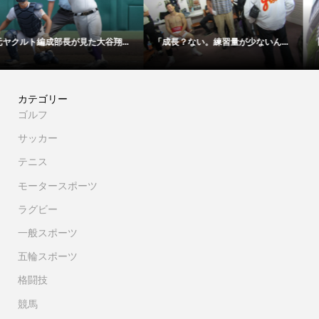
【映像】これが甲子園をどよめか...
【映像】これが父の辰吉丈一郎が...
カテゴリー
ゴルフ
サッカー
テニス
モータースポーツ
ラグビー
一般スポーツ
五輪スポーツ
格闘技
競馬