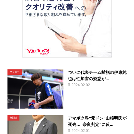
ついに代表チーム離脱の伊東純
サッカー
也は性加害の疑惑が...
2024.02.02
アマボク界“元ドン”山根明氏が
格闘技
死去…“奈良判定”に反...
2024.02.01