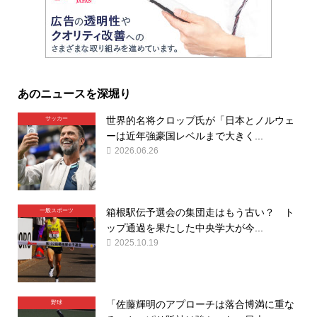
あのニュースを深堀り
世界的名将クロップ氏が「日本とノルウェ
サッカー
ーは近年強豪国レベルまで大きく...
2026.06.26
箱根駅伝予選会の集団走はもう古い？ ト
一般スポーツ
ップ通過を果たした中央学大が今...
2025.10.19
「佐藤輝明のアプローチは落合博満に重な
野球