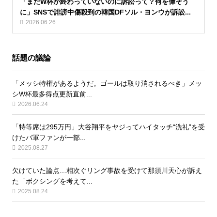
「まだW杯が終わっていないのに訴訟って？何を偉そう
に」SNSで誹謗中傷殺到の韓国DFソル・ヨンウが訴訟...
2026.06.26
話題の議論
「メッシ特権があるようだ。ゴールは取り消されるべき」メッ
シW杯最多得点更新直前...
2026.06.24
「特等席は295万円」大谷翔平をヤジってハイタッチ“洗礼”を受
けたパ軍ファンが一部...
2025.08.27
欠けていた論点…相次ぐリング事故を受けて那須川天心が訴え
た「ボクシングを考えて...
2025.08.24