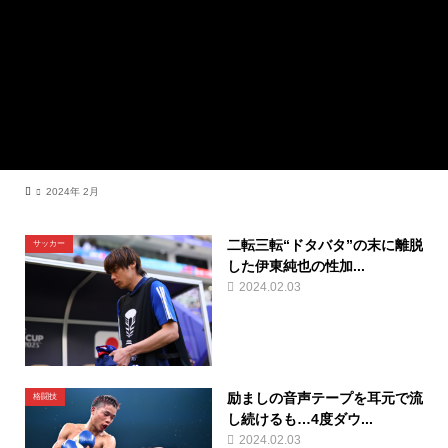
2024年 2月
二転三転“ドタバタ”の末に離脱
サッカー
した伊東純也の性加...
2024.02.03
励ましの音声テープを耳元で流
格闘技
し続けるも…4度ダウ...
2024.02.03