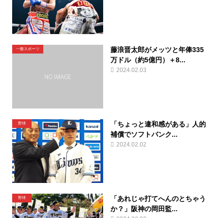
藤浪晋太郎がメッツと年俸335
一般スポーツ
万ドル（約5億円）＋8...
2024.02.03
「ちょっと違和感がある」人的
野球
補償でソフトバンク...
2024.02.02
「あれじゃ打てへんのとちゃう
野球
か？」阪神の岡田監...