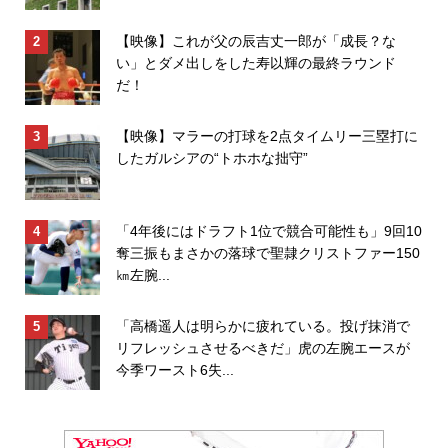
【映像】これが父の辰吉丈一郎が「成長？な
い」とダメ出しをした寿以輝の最終ラウンド
だ！
【映像】マラーの打球を2点タイムリー三塁打に
したガルシアの“トホホな拙守”
「4年後にはドラフト1位で競合可能性も」9回10
奪三振もまさかの落球で聖隷クリストファー150
㎞左腕...
「高橋遥人は明らかに疲れている。投げ抹消で
リフレッシュさせるべきだ」虎の左腕エースが
今季ワースト6失...