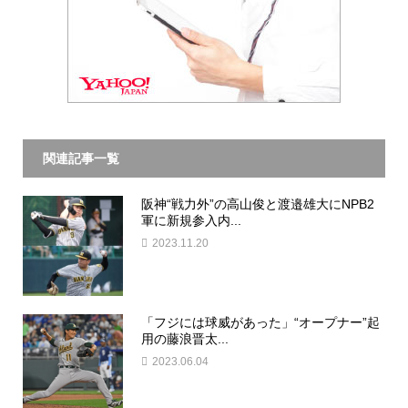
関連記事一覧
阪神“戦力外”の高山俊と渡邉雄大にNPB2
軍に新規参入内...
2023.11.20
「フジには球威があった」“オープナー”起
用の藤浪晋太...
2023.06.04