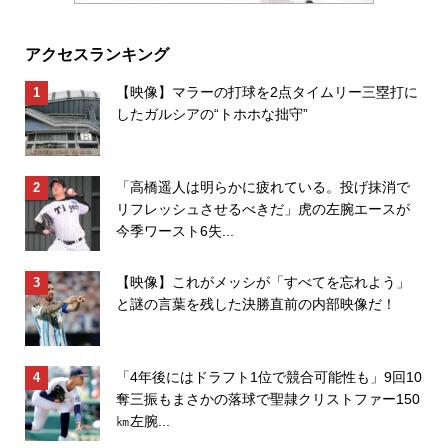
アクセスランキング
【映像】マラーの打球を2点タイムリー三塁打に
したガルシアの“トホホな拙守”
「高橋遥人は明らかに疲れている。投げ抹消で
リフレッシュさせるべきだ」虎の左腕エースが
今季ワースト6失...
【映像】これがメッシが「すべてを忘れよう」
と謎の言葉を残した決勝直前の内部映像だ！
「4年後にはドラフト1位で競合可能性も」9回10
奪三振もまさかの落球で聖隷クリストファー150
㎞左腕...