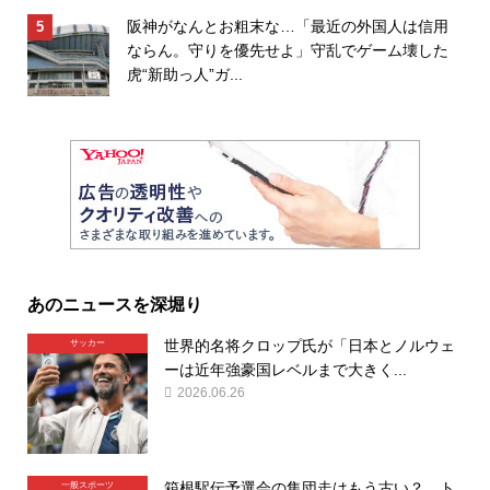
阪神がなんとお粗末な…「最近の外国人は信用
ならん。守りを優先せよ」守乱でゲーム壊した
虎“新助っ人”ガ...
あのニュースを深堀り
世界的名将クロップ氏が「日本とノルウェ
サッカー
ーは近年強豪国レベルまで大きく...
2026.06.26
箱根駅伝予選会の集団走はもう古い？ ト
一般スポーツ