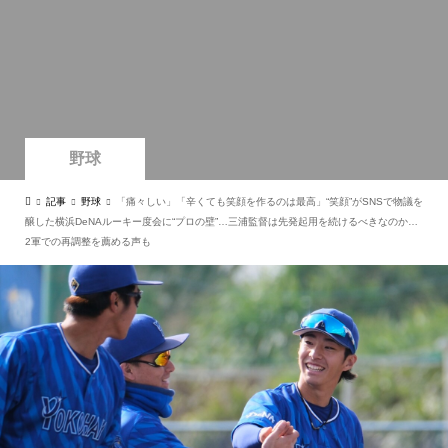
野球
記事
野球
「痛々しい」「辛くても笑顔を作るのは最高」“笑顔”がSNSで物議を
醸した横浜DeNAルーキー度会に“プロの壁”…三浦監督は先発起用を続けるべきなのか…
2軍での再調整を薦める声も