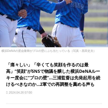
横浜DeNAの度会隆輝がプロの壁にぶち当たっている（写真・黒田史夫）
「痛々しい」「辛くても笑顔を作るのは最
高」“笑顔”がSNSで物議を醸した横浜DeNAルー
キー度会に“プロの壁”…三浦監督は先発起用を続
けるべきなのか…2軍での再調整を薦める声も
2024.04.26 07:00