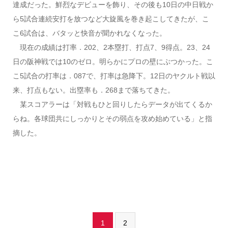
達成だった。鮮烈なデビューを飾り、その後も10日の中日戦か
ら5試合連続安打を放つなど大旋風を巻き起こしてきたが、こ
こ6試合は、バタッと快音が聞かれなくなった。
現在の成績は打率．202、2本塁打、打点7、9得点。23、24
日の阪神戦では10のゼロ。明らかにプロの壁にぶつかった。こ
こ5試合の打率は．087で、打率は急降下。12日のヤクルト戦以
来、打点もない。出塁率も．268まで落ちてきた。
某スコアラーは「対戦もひと回りしたらデータが出てくるか
らね。各球団共にしっかりとその弱点を攻め始めている」と指
摘した。
1
2