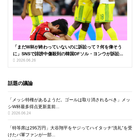
「まだW杯が終わっていないのに訴訟って？何を偉そう
に」SNSで誹謗中傷殺到の韓国DFソル・ヨンウが訴訟...
2026.06.26
話題の議論
「メッシ特権があるようだ。ゴールは取り消されるべき」メッ
シW杯最多得点更新直前...
2026.06.24
「特等席は295万円」大谷翔平をヤジってハイタッチ“洗礼”を受
けたパ軍ファンが一部...