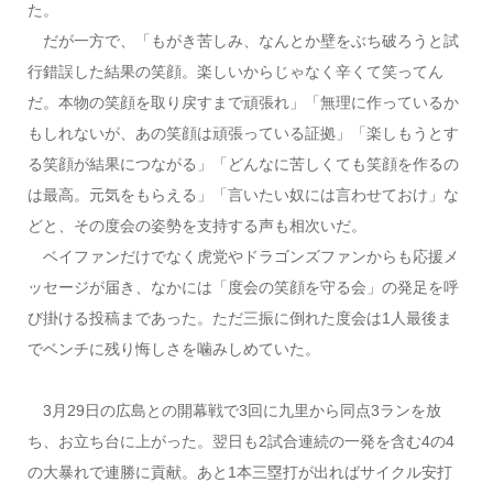
た。
だが一方で、「もがき苦しみ、なんとか壁をぶち破ろうと試
行錯誤した結果の笑顔。楽しいからじゃなく辛くて笑ってん
だ。本物の笑顔を取り戻すまで頑張れ」「無理に作っているか
もしれないが、あの笑顔は頑張っている証拠」「楽しもうとす
る笑顔が結果につながる」「どんなに苦しくても笑顔を作るの
は最高。元気をもらえる」「言いたい奴には言わせておけ」な
どと、その度会の姿勢を支持する声も相次いだ。
ベイファンだけでなく虎党やドラゴンズファンからも応援メ
ッセージが届き、なかには「度会の笑顔を守る会」の発足を呼
び掛ける投稿まであった。ただ三振に倒れた度会は1人最後ま
でベンチに残り悔しさを噛みしめていた。
3月29日の広島との開幕戦で3回に九里から同点3ランを放
ち、お立ち台に上がった。翌日も2試合連続の一発を含む4の4
の大暴れで連勝に貢献。あと1本三塁打が出ればサイクル安打