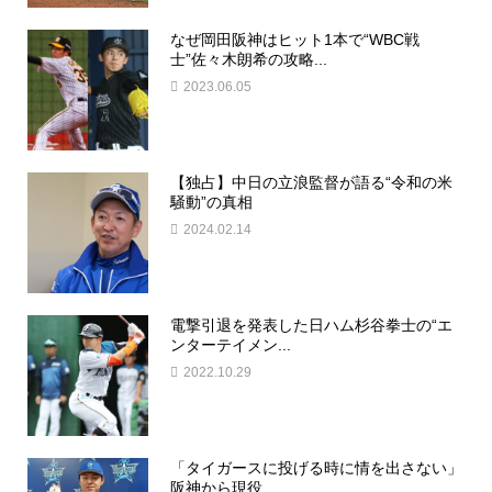
なぜ岡田阪神はヒット1本で“WBC戦
士”佐々木朗希の攻略...
2023.06.05
【独占】中日の立浪監督が語る“令和の米
騒動”の真相
2024.02.14
電撃引退を発表した日ハム杉谷拳士の“エ
ンターテイメン...
2022.10.29
「タイガースに投げる時に情を出さない」
阪神から現役...