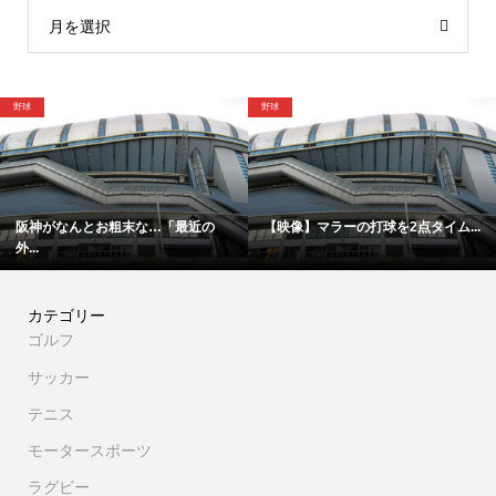
月を選択
野球
野球
阪神がなんとお粗末な…「最近の
【映像】マラーの打球を2点タイム...
外...
カテゴリー
ゴルフ
サッカー
テニス
モータースポーツ
ラグビー