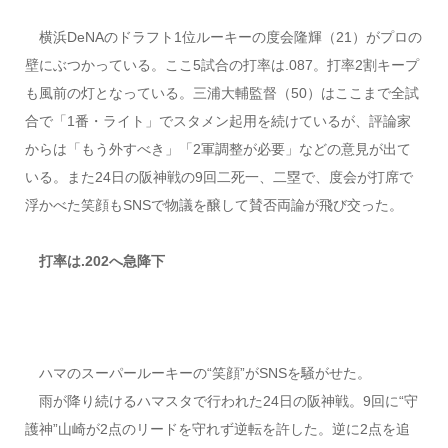
横浜DeNAのドラフト1位ルーキーの度会隆輝（21）がプロの
壁にぶつかっている。ここ5試合の打率は.087。打率2割キープ
も風前の灯となっている。三浦大輔監督（50）はここまで全試
合で「1番・ライト」でスタメン起用を続けているが、評論家
からは「もう外すべき」「2軍調整が必要」などの意見が出て
いる。また24日の阪神戦の9回二死一、二塁で、度会が打席で
浮かべた笑顔もSNSで物議を醸して賛否両論が飛び交った。
打率は.202へ急降下
ハマのスーパールーキーの“笑顔”がSNSを騒がせた。
雨が降り続けるハマスタで行われた24日の阪神戦。9回に“守
護神”山崎が2点のリードを守れず逆転を許した。逆に2点を追