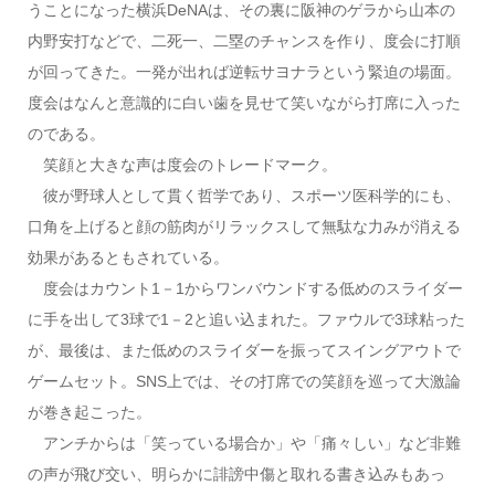
うことになった横浜DeNAは、その裏に阪神のゲラから山本の
内野安打などで、二死一、二塁のチャンスを作り、度会に打順
が回ってきた。一発が出れば逆転サヨナラという緊迫の場面。
度会はなんと意識的に白い歯を見せて笑いながら打席に入った
のである。
笑顔と大きな声は度会のトレードマーク。
彼が野球人として貫く哲学であり、スポーツ医科学的にも、
口角を上げると顔の筋肉がリラックスして無駄な力みが消える
効果があるともされている。
度会はカウント1－1からワンバウンドする低めのスライダー
に手を出して3球で1－2と追い込まれた。ファウルで3球粘った
が、最後は、また低めのスライダーを振ってスイングアウトで
ゲームセット。SNS上では、その打席での笑顔を巡って大激論
が巻き起こった。
アンチからは「笑っている場合か」や「痛々しい」など非難
の声が飛び交い、明らかに誹謗中傷と取れる書き込みもあっ