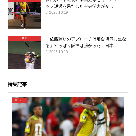
ップ通過を果たした中央学大が今...
2025.10.19
「佐藤輝明のアプローチは落合博満に重な
野球
る」やっぱり阪神は強かった…日本...
2025.10.18
特集記事
サッカー