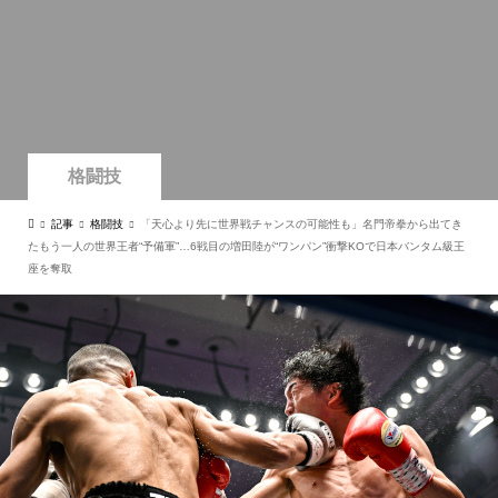
格闘技
記事
格闘技
「天心より先に世界戦チャンスの可能性も」名門帝拳から出てき
たもう一人の世界王者“予備軍”…6戦目の増田陸が“ワンパン”衝撃KOで日本バンタム級王
座を奪取