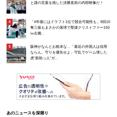
と謎の言葉を残した決勝直前の内部映像だ！
「4年後にはドラフト1位で競合可能性も」9回10
奪三振もまさかの落球で聖隷クリストファー150
㎞左腕...
阪神がなんとお粗末な…「最近の外国人は信用
ならん。守りを優先せよ」守乱でゲーム壊した
虎“新助っ人”ガ...
あのニュースを深堀り