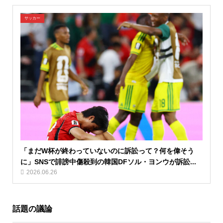
サッカー
「まだW杯が終わっていないのに訴訟って？何を偉そう
に」SNSで誹謗中傷殺到の韓国DFソル・ヨンウが訴訟...
2026.06.26
話題の議論