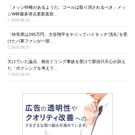
「メッシ特権があるようだ。ゴールは取り消されるべき」メッ
シW杯最多得点更新直前...
2026.06.24
「特等席は295万円」大谷翔平をヤジってハイタッチ“洗礼”を受
けたパ軍ファンが一部...
2025.08.27
欠けていた論点…相次ぐリング事故を受けて那須川天心が訴え
た「ボクシングを考えて...
2025.08.24