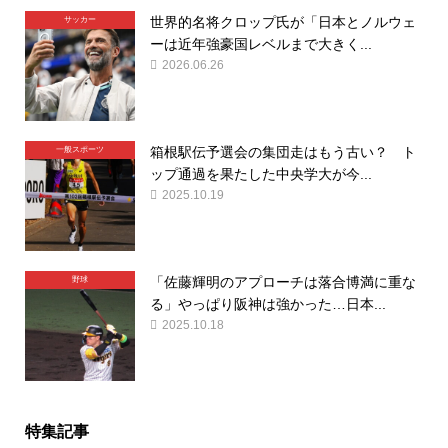
世界的名将クロップ氏が「日本とノルウェ
サッカー
ーは近年強豪国レベルまで大きく...
2026.06.26
箱根駅伝予選会の集団走はもう古い？ ト
一般スポーツ
ップ通過を果たした中央学大が今...
2025.10.19
「佐藤輝明のアプローチは落合博満に重な
野球
る」やっぱり阪神は強かった…日本...
2025.10.18
特集記事