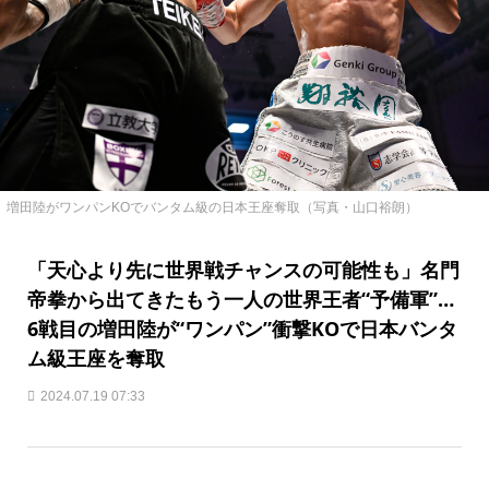
増田陸がワンパンKOでバンタム級の日本王座奪取（写真・山口裕朗）
「天心より先に世界戦チャンスの可能性も」名門
帝拳から出てきたもう一人の世界王者“予備軍”…
6戦目の増田陸が“ワンパン”衝撃KOで日本バンタ
ム級王座を奪取
2024.07.19 07:33