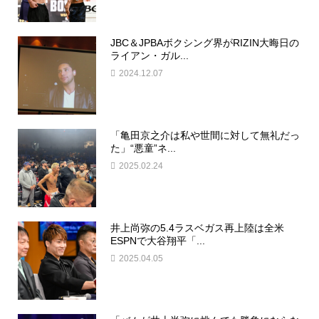
JBC＆JPBAボクシング界がRIZIN大晦日の
ライアン・ガル...
2024.12.07
「亀田京之介は私や世間に対して無礼だっ
た」“悪童”ネ...
2025.02.24
井上尚弥の5.4ラスベガス再上陸は全米
ESPNで大谷翔平「...
2025.04.05