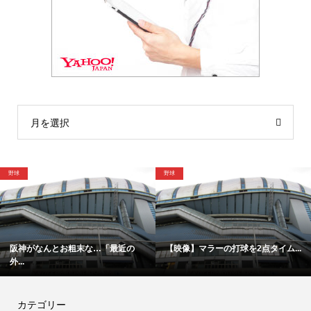
月を選択
野球
野球
阪神がなんとお粗末な…「最近の
【映像】マラーの打球を2点タイム...
外...
カテゴリー