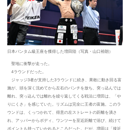
日本バンタム級王座を獲得した増田陸（写真・山口裕朗）
聖地に衝撃が走った。
4ラウンドだった。
ジャッジ3者が支持した3ラウンドに続き、果敢に動き回る富
施が、頭を深く沈めてから左右のパンチを放ち、突っ込んでは
離れ、突っ込んでは離れを繰り返してくる戦法に増田は、「や
りにくさ」を感じていた。リズムは完全に王者の富施。このラ
ウンドは、くっつかれて、得意の左ストレートの距離を潰さ
れ、アッパーからボディ、ワンツーを至近距離で浴び、続けて
ポイントも持っていかれるところだった。だが、増田は「接近