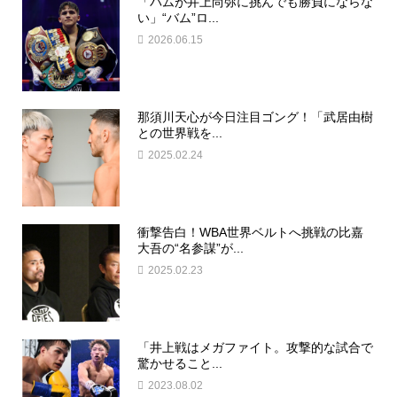
「バムが井上尚弥に挑んでも勝負にならな
い」“バム”ロ...
2026.06.15
那須川天心が今日注目ゴング！「武居由樹
との世界戦を...
2025.02.24
衝撃告白！WBA世界ベルトへ挑戦の比嘉
大吾の“名参謀”が...
2025.02.23
「井上戦はメガファイト。攻撃的な試合で
驚かせること...
2023.08.02