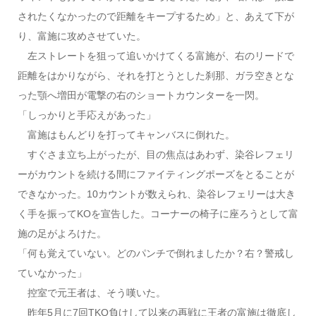
されたくなかったので距離をキープするため」と、あえて下が
り、富施に攻めさせていた。
左ストレートを狙って追いかけてくる富施が、右のリードで
距離をはかりながら、それを打とうとした刹那、ガラ空きとな
った顎へ増田が電撃の右のショートカウンターを一閃。
「しっかりと手応えがあった」
富施はもんどりを打ってキャンバスに倒れた。
すぐさま立ち上がったが、目の焦点はあわず、染谷レフェリ
ーがカウントを続ける間にファイティングポーズをとることが
できなかった。10カウントが数えられ、染谷レフェリーは大き
く手を振ってKOを宣告した。コーナーの椅子に座ろうとして富
施の足がよろけた。
「何も覚えていない。どのパンチで倒れましたか？右？警戒し
ていなかった」
控室で元王者は、そう嘆いた。
昨年5月に7回TKO負けして以来の再戦に王者の富施は徹底し