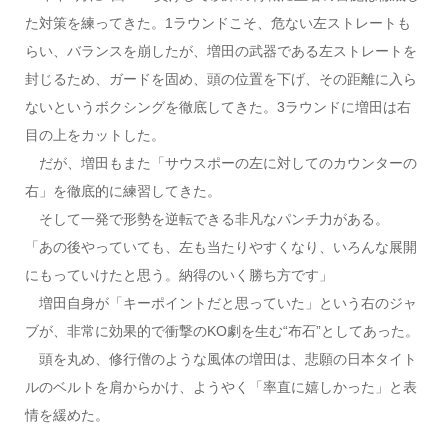
た対策を練ってきた。1ラウンドこそ、危ない左ストレートも
らい、バランスを崩したが、増田の武器である左ストレートを
封じるため、ガードを固め、頭の位置を下げ、その距離に入ら
ないというボクシングを徹底してきた。3ラウンドに増田は右
目の上をカットした。
だが、増田もまた「サウスポーの左に対してのカウンターの
右」を徹底的に練習してきた。
そして一発で形勢を逆転できる非凡なパンチ力がある。
「あの後やっていても、左も当たりやすくなり、いろんな展開
にもっていけたと思う。納得のいく勝ち方です」
増田自身が「キーポイントだと思っていた」という右のジャ
ブが、非常に効果的で衝撃のKO劇を生む“布石”としてあった。
頭を丸め、修行僧のような風体の増田は、悲願の日本タイト
ルのベルトを肩からかけ、ようやく「率直に嬉しかった」と表
情を緩めた。