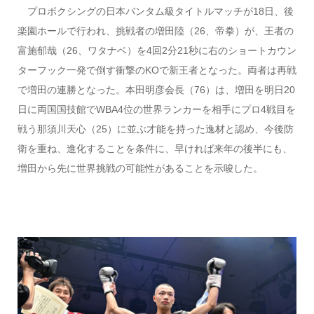
プロボクシングの日本バンタム級タイトルマッチが18日、後
楽園ホールで行われ、挑戦者の増田陸（26、帝拳）が、王者の
富施郁哉（26、ワタナベ）を4回2分21秒に右のショートカウン
ターフック一発で倒す衝撃のKOで新王者となった。両者は再戦
で増田の連勝となった。本田明彦会長（76）は、増田を明日20
日に両国国技館でWBA4位の世界ランカーを相手にプロ4戦目を
戦う那須川天心（25）に並ぶ才能を持った逸材と認め、今後防
衛を重ね、進化することを条件に、早ければ来年の後半にも、
増田から先に世界挑戦の可能性があることを示唆した。