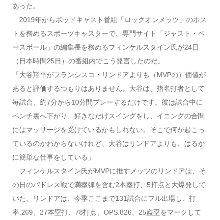
あった。
2019年からポッドキャスト番組「ロックオンメッツ」のホス
トを務めるスポーツキャスターで、専門サイト「ジャスト・ベ
ースボール」の編集長を務めるフィンケルスタイン氏が24日
（日本時間25日）の番組内でこう発言したのだ。
「大谷翔平がフランシスコ・リンドアよりも（MVPの）価値が
あると評価するつもりはありません。大谷は、指名打者として
毎試合、約7分から10分間プレーするだけです。彼は試合中に
ベンチ裏へ下がり、好きなだけスイングをし、イニングの合間
にはマッサージを受けているかもしれない。そこで何が起こっ
ているのかわからないけれど、大谷はリンドアよりも、はるか
に簡単な仕事をしている」
フィンケルスタイン氏がMVPに推すメッツのリンドアは、そ
の日のパドレス戦で満塁弾を含む2本塁打、5打点と大爆発して
いた。リンドアは、今季ここまで131試合にフル出場し、打
率.269、27本塁打、78打点、OPS.826、25盗塁をマークして