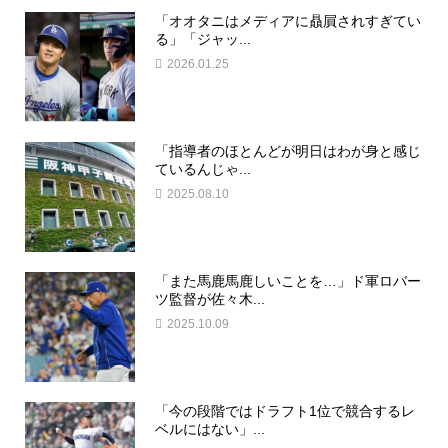
「オオタニはメディアに贔屓されすぎてい
る」「ジャッ...
2026.01.25
「指導者のほとんどが明日はわが身と感じ
ているんじゃ...
2025.08.10
「また馬鹿馬鹿しいことを…」ド軍ロバー
ツ監督が佐々木...
2025.10.09
「今の段階ではドラフト1位で競合するレ
ベルにはない」...