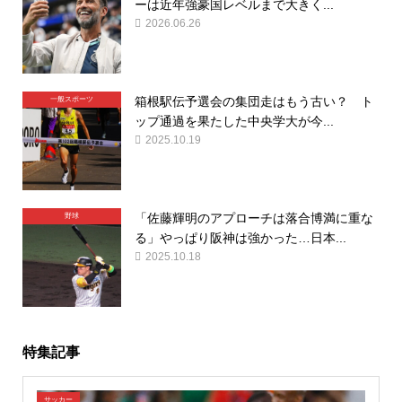
ーは近年強豪国レベルまで大きく...
2026.06.26
箱根駅伝予選会の集団走はもう古い？ ト
一般スポーツ
ップ通過を果たした中央学大が今...
2025.10.19
「佐藤輝明のアプローチは落合博満に重な
野球
る」やっぱり阪神は強かった…日本...
2025.10.18
特集記事
サッカー