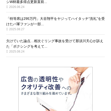
シW杯最多得点更新直前...
2026.06.24
「特等席は295万円」大谷翔平をヤジってハイタッチ“洗礼”を受
けたパ軍ファンが一部...
2025.08.27
欠けていた論点…相次ぐリング事故を受けて那須川天心が訴え
た「ボクシングを考えて...
2025.08.24