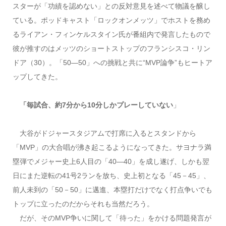
スターが「功績を認めない」との反対意見を述べて物議を醸し
ている。ポッドキャスト「ロックオンメッツ」でホストを務め
るライアン・フィンケルスタイン氏が番組内で発言したもので
彼が推すのはメッツのショートストップのフランシスコ・リン
ドア（30）。「50―50」への挑戦と共に“MVP論争”もヒートア
ップしてきた。
「毎試合、約7分から10分しかプレーしていない
」
大谷がドジャースタジアムで打席に入るとスタンドから
「MVP」の大合唱が沸き起こるようになってきた。サヨナラ満
塁弾でメジャー史上6人目の「40―40」を成し遂げ、しかも翌
日にまた逆転の41号2ランを放ち、史上初となる「45－45」、
前人未到の「50－50」に邁進、本塁打だけでなく打点争いでも
トップに立ったのだからそれも当然だろう。
だが、そのMVP争いに関して「待った」をかける問題発言が