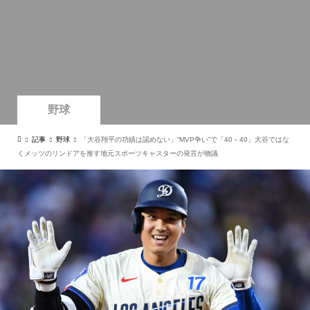
野球
記事
野球
「大谷翔平の功績は認めない」“MVP争い”で「40－40」大谷ではな
くメッツのリンドアを推す地元スポーツキャスターの発言が物議