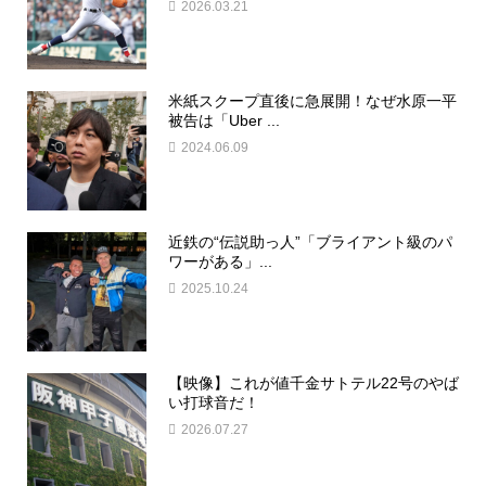
2026.03.21
米紙スクープ直後に急展開！なぜ水原一平
被告は「Uber ...
2024.06.09
近鉄の“伝説助っ人”「ブライアント級のパ
ワーがある」...
2025.10.24
【映像】これが値千金サトテル22号のやば
い打球音だ！
2026.07.27