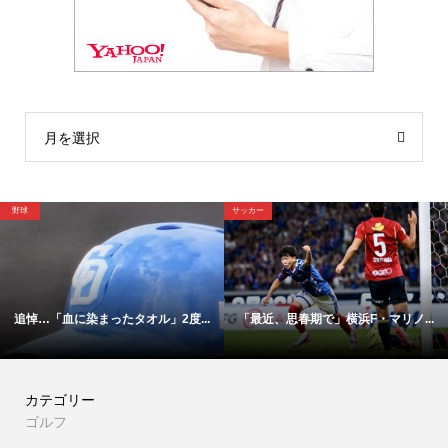
月を選択
サッカー
サッカー
...
「最近、思春期で」横浜F・マリノ...
【映像】これが横浜Ｆ・マリノス1
カテゴリー
ゴルフ