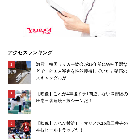
アクセスランキング
激震！韓国サッカー協会が15年前にW杯予選な
どで「外国人審判を性的接待していた」疑惑の
スキャンダルが...
【映像】これが4年後ドラ1間違いない高部陸の
圧巻三者連続三振シーンだ！
【映像】これが横浜Ｆ・マリノス16歳三井寺の
神技ヒールトラップだ！