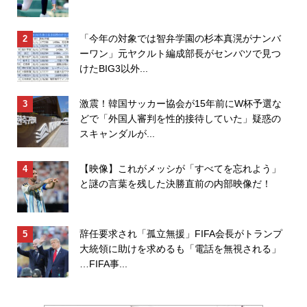
「今年の対象では智弁学園の杉本真滉がナンバ
ーワン」元ヤクルト編成部長がセンバツで見つ
けたBIG3以外...
激震！韓国サッカー協会が15年前にW杯予選な
どで「外国人審判を性的接待していた」疑惑の
スキャンダルが...
【映像】これがメッシが「すべてを忘れよう」
と謎の言葉を残した決勝直前の内部映像だ！
辞任要求され「孤立無援」FIFA会長がトランプ
大統領に助けを求めるも「電話を無視される」
…FIFA事...