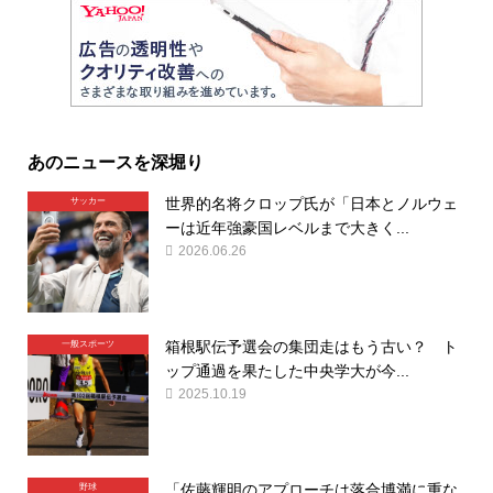
あのニュースを深堀り
世界的名将クロップ氏が「日本とノルウェ
サッカー
ーは近年強豪国レベルまで大きく...
2026.06.26
箱根駅伝予選会の集団走はもう古い？ ト
一般スポーツ
ップ通過を果たした中央学大が今...
2025.10.19
「佐藤輝明のアプローチは落合博満に重な
野球