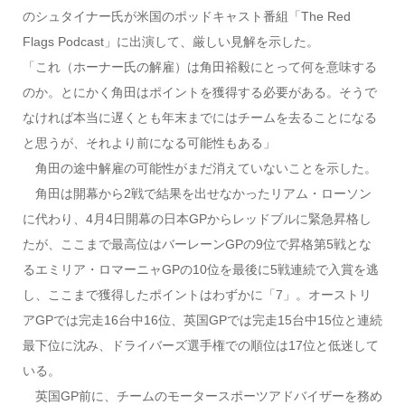
のシュタイナー氏が米国のポッドキャスト番組「The Red
Flags Podcast」に出演して、厳しい見解を示した。
「これ（ホーナー氏の解雇）は角田裕毅にとって何を意味する
のか。とにかく角田はポイントを獲得する必要がある。そうで
なければ本当に遅くとも年末までにはチームを去ることになる
と思うが、それより前になる可能性もある」
角田の途中解雇の可能性がまだ消えていないことを示した。
角田は開幕から2戦で結果を出せなかったリアム・ローソン
に代わり、4月4日開幕の日本GPからレッドブルに緊急昇格し
たが、ここまで最高位はバーレーンGPの9位で昇格第5戦とな
るエミリア・ロマーニャGPの10位を最後に5戦連続で入賞を逃
し、ここまで獲得したポイントはわずかに「7」。オーストリ
アGPでは完走16台中16位、英国GPでは完走15台中15位と連続
最下位に沈み、ドライバーズ選手権での順位は17位と低迷して
いる。
英国GP前に、チームのモータースポーツアドバイザーを務め