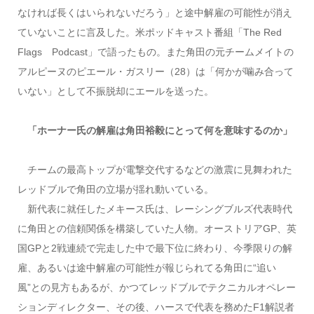
なければ長くはいられないだろう」と途中解雇の可能性が消え
ていないことに言及した。米ポッドキャスト番組「The Red
Flags Podcast」で語ったもの。また角田の元チームメイトの
アルピーヌのピエール・ガスリー（28）は「何かが噛み合って
いない」として不振脱却にエールを送った。
「ホーナー氏の解雇は角田裕毅にとって何を意味するのか」
チームの最高トップが電撃交代するなどの激震に見舞われた
レッドブルで角田の立場が揺れ動いている。
新代表に就任したメキース氏は、レーシングブルズ代表時代
に角田との信頼関係を構築していた人物。オーストリアGP、英
国GPと2戦連続で完走した中で最下位に終わり、今季限りの解
雇、あるいは途中解雇の可能性が報じられてる角田に“追い
風”との見方もあるが、かつてレッドブルでテクニカルオペレー
ションディレクター、その後、ハースで代表を務めたF1解説者