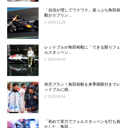
「自信が増してワクワク」崖っぷち角田裕
毅がスプリン...
2025.11.29
レッドブルが角田裕毅に「できる限りフェ
ルスタッペン...
2025.04.02
仰天プラン！角田裕毅を来季期限付きでレ
ッドブルに残...
2025.09.04
「初めて実力でフェルスタッペンを打ち負
かした」角田...