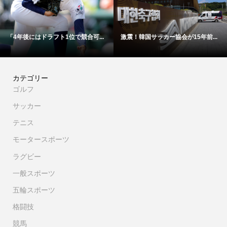
4年後にはドラフト1位で競合可...
激震！韓国サッカー協会が15年前...
【
カテゴリー
ゴルフ
サッカー
テニス
モータースポーツ
ラグビー
一般スポーツ
五輪スポーツ
格闘技
競馬