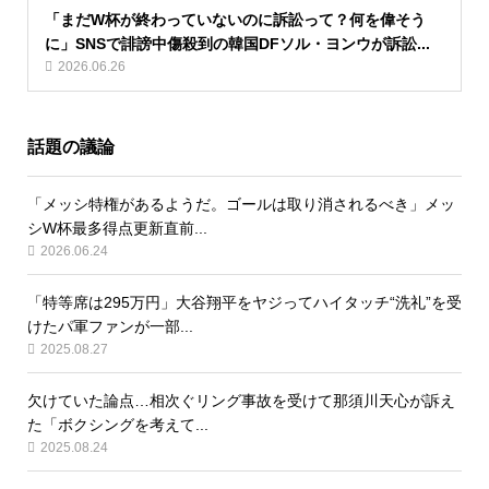
「まだW杯が終わっていないのに訴訟って？何を偉そう
に」SNSで誹謗中傷殺到の韓国DFソル・ヨンウが訴訟...
2026.06.26
話題の議論
「メッシ特権があるようだ。ゴールは取り消されるべき」メッ
シW杯最多得点更新直前...
2026.06.24
「特等席は295万円」大谷翔平をヤジってハイタッチ“洗礼”を受
けたパ軍ファンが一部...
2025.08.27
欠けていた論点…相次ぐリング事故を受けて那須川天心が訴え
た「ボクシングを考えて...
2025.08.24