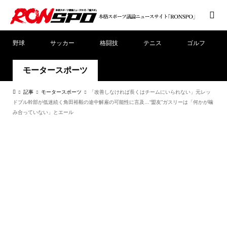
野球
サッカー
格闘技
テニス
ゴルフ
モータースポーツ
記事
モータースポーツ
「改善しなければ長くはチームにいられない」元レッ
ドブル幹部が低迷続く角田裕毅の途中解雇の可能性に言及…“盟友”ガスリーは「何かが噛
み合っていない」とエール