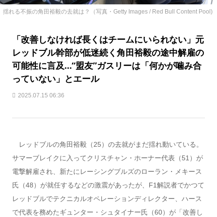
揺れる不振の角田裕毅の去就は？（写真・Getty Images / Red Bull Content Pool)
「改善しなければ長くはチームにいられない」元
レッドブル幹部が低迷続く角田裕毅の途中解雇の
可能性に言及…“盟友”ガスリーは「何かが噛み合
っていない」とエール
2025.07.15 06:36
レッドブルの角田裕毅（25）の去就がまだ揺れ動いている。
サマーブレイクに入ってクリスチャン・ホーナー代表（51）が
電撃解雇され、新たにレーシングブルズのローラン・メキース
氏（48）が就任するなどの激震があったが、F1解説者でかつて
レッドブルでテクニカルオペレーションディレクター、ハース
で代表を務めたギュンター・シュタイナー氏（60）が「改善し