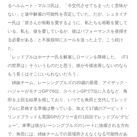
るヘルムート・マルコ氏は、「今交代させてもまったく意味が
ない」と途中解雇の可能性を否定していた。だが、シュタイナ
ー氏は「皆さんが裕毅を愛するように、私たちも裕毅を愛して
いる。私も、彼を愛しているが、彼はパフォーマンスを発揮す
る必要がある」と不振脱却にエールを送った上で、こう続け
た。
「レッドブルはホーナー氏を解雇しローソンを降格した。（F1
の世界は）そういうものだと思う。彼が今後改善しないのなら
もう長くはそこにいられないだろう」
姉妹チーム、レーシングブルズの20歳の新星、アイザック・
ハジャーがモナコGPで6位、スペインGPで7位に入るなど、角
田を上回る結果を残しており、いつでも角田と交代してレッド
ブルに昇格する準備は整っている。加えて17歳のアービッド・
リンドブラッドも英国GPのフリー走行1回目でレッドブル“デビ
ュー”。来季は彼がレーシングブルズのシートに抜擢される方向
で、角田には、姉妹チームでの居場所さえなくなる可能性があ