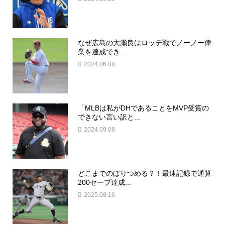
なぜ広島の大瀬良はロッテ戦でノーノー偉
業を達成でき...
2024.06.08
「MLBは私がDHであることをMVP受賞の
できない言い訳と...
2024.09.08
どこまでのぼりつめる？！最速記録で通算
200セーブ達成...
2025.08.16