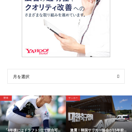
月を選択
サッカー
野球
位で競合可...
激震！韓国サッカー協会が15年前...
【映像】これが4年後ド