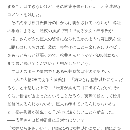
することはできないけど、その約束を果たしたい」と意味深な
コメントを残した。
その約束は松井氏自身の口からは明かされていないが、各社
の報道によると、通夜の挨拶で喪主である次女の三奈氏が、
「松井さんが次の巨人の監督になられるかのような雰囲気を父
に醸し出しておけば、父は、毎年そのことを楽しみにリハビリ
をもっともっと頑張るので、松井さんどうか父が100歳になる
まで言い続けてください」と明かしたという。
ではミスターの遺志でもある松井監督は実現するのか。
巨人の大物OBである広岡氏は、「約束とは監督以外にないだ
ろう」と予想した上で、「松井があえて口に出すんだからそれ
くらい覚悟が固まったということだろう。実際問題として松井
監督はあるんじゃないか。巨人も考えているんじゃないか」
と、松井監督が誕生する日がその遠くないことを断言した。
――広岡さんは松井監督に反対ではない？
「松井なら納得がいく。阿部の次は松井以外にない。他に監督