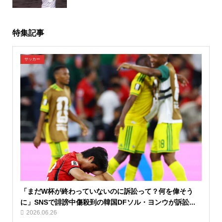
特集記事
サッカー
「まだW杯が終わっていないのに訴訟って？何を偉そう
に」SNSで誹謗中傷殺到の韓国DFソル・ヨンウが訴訟...
2026.06.26