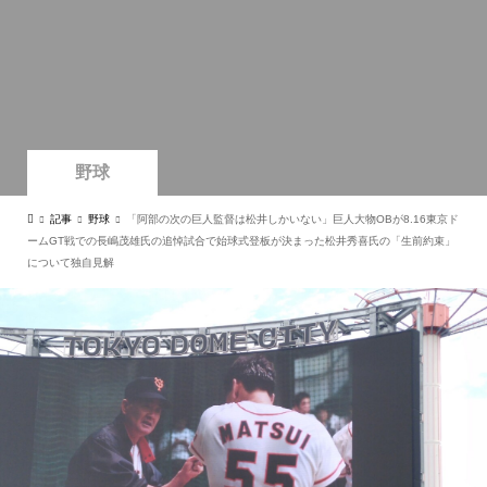
野球
記事
野球
「阿部の次の巨人監督は松井しかいない」巨人大物OBが8.16東京ド
ームGT戦での長嶋茂雄氏の追悼試合で始球式登板が決まった松井秀喜氏の「生前約束」
について独自見解