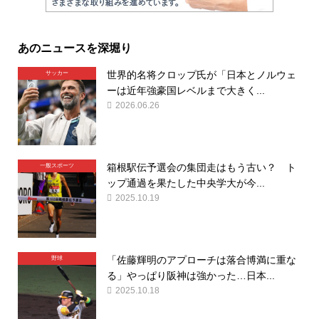
あのニュースを深堀り
世界的名将クロップ氏が「日本とノルウェ
サッカー
ーは近年強豪国レベルまで大きく...
2026.06.26
箱根駅伝予選会の集団走はもう古い？ ト
一般スポーツ
ップ通過を果たした中央学大が今...
2025.10.19
「佐藤輝明のアプローチは落合博満に重な
野球
る」やっぱり阪神は強かった…日本...
2025.10.18