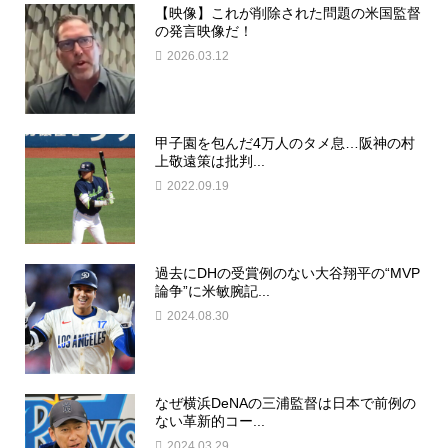
【映像】これが削除された問題の米国監督
の発言映像だ！
2026.03.12
甲子園を包んだ4万人のタメ息…阪神の村
上敬遠策は批判...
2022.09.19
過去にDHの受賞例のない大谷翔平の“MVP
論争”に米敏腕記...
2024.08.30
なぜ横浜DeNAの三浦監督は日本で前例の
ない革新的コー...
2024.03.29