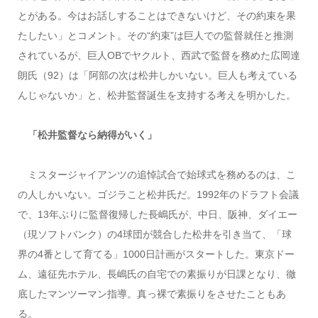
とがある。今はお話しすることはできないけど、その約束を果
たしたい」とコメント。その“約束”は巨人での監督就任と推測
されているが、巨人OBでヤクルト、西武で監督を務めた広岡達
朗氏（92）は「阿部の次は松井しかいない。巨人も考えている
んじゃないか」と、松井監督誕生を支持する考えを明かした。
「松井監督なら納得がいく」
ミスタージャイアンツの追悼試合で始球式を務めるのは、こ
の人しかいない。ゴジラこと松井氏だ。1992年のドラフト会議
で、13年ぶりに監督復帰した長嶋氏が、中日、阪神、ダイエー
（現ソフトバンク）の4球団が競合した松井を引き当て、「球
界の4番として育てる」1000日計画がスタートした。東京ドー
ム、遠征先ホテル、長嶋氏の自宅での素振りが日課となり、徹
底したマンツーマン指導。真っ裸で素振りをさせたこともあ
る。