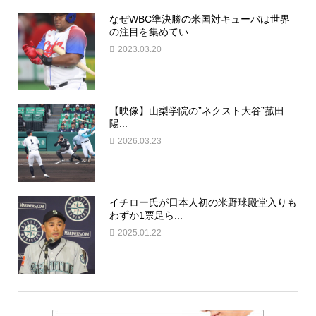
なぜWBC準決勝の米国対キューバは世界
の注目を集めてい...
2023.03.20
【映像】山梨学院の”ネクスト大谷”菰田
陽...
2026.03.23
イチロー氏が日本人初の米野球殿堂入りも
わずか1票足ら...
2025.01.22