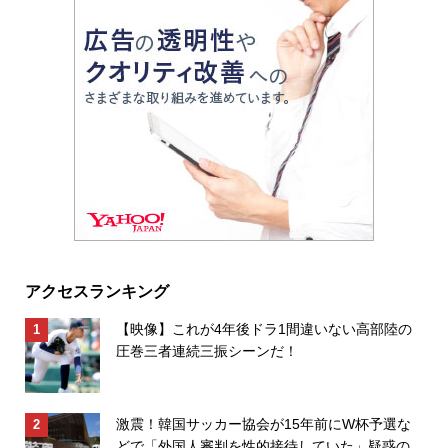
アクセスランキング
【映像】これが4年後ドラ1間違いない高部陸の
圧巻三者連続三振シーンだ！
激震！韓国サッカー協会が15年前にW杯予選な
どで「外国人審判を性的接待していた」疑惑の