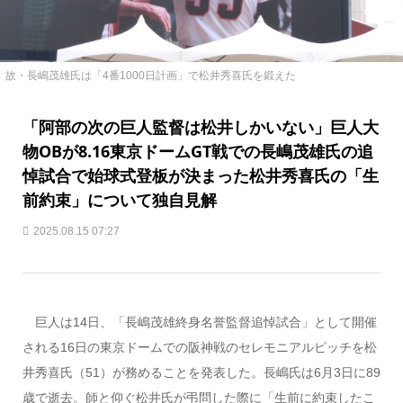
故・長嶋茂雄氏は「4番1000日計画」で松井秀喜氏を鍛えた
「阿部の次の巨人監督は松井しかいない」巨人大
物OBが8.16東京ドームGT戦での長嶋茂雄氏の追
悼試合で始球式登板が決まった松井秀喜氏の「生
前約束」について独自見解
2025.08.15 07:27
巨人は14日、「長嶋茂雄終身名誉監督追悼試合」として開催
される16日の東京ドームでの阪神戦のセレモニアルピッチを松
井秀喜氏（51）が務めることを発表した。長嶋氏は6月3日に89
歳で逝去。師と仰ぐ松井氏が弔問した際に「生前に約束したこ