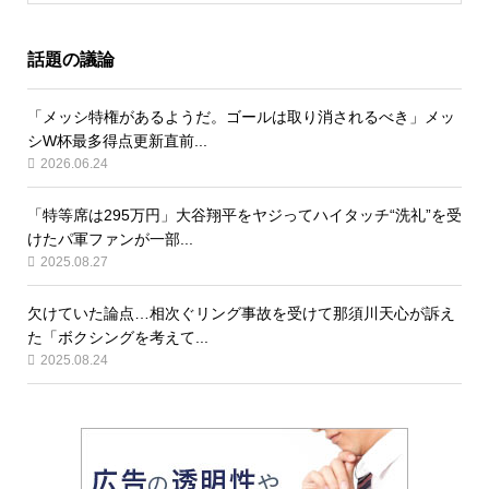
話題の議論
「メッシ特権があるようだ。ゴールは取り消されるべき」メッ
シW杯最多得点更新直前...
2026.06.24
「特等席は295万円」大谷翔平をヤジってハイタッチ“洗礼”を受
けたパ軍ファンが一部...
2025.08.27
欠けていた論点…相次ぐリング事故を受けて那須川天心が訴え
た「ボクシングを考えて...
2025.08.24