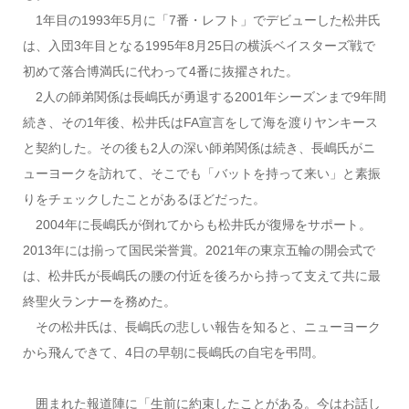
1年目の1993年5月に「7番・レフト」でデビューした松井氏
は、入団3年目となる1995年8月25日の横浜ベイスターズ戦で
初めて落合博満氏に代わって4番に抜擢された。
2人の師弟関係は長嶋氏が勇退する2001年シーズンまで9年間
続き、その1年後、松井氏はFA宣言をして海を渡りヤンキース
と契約した。その後も2人の深い師弟関係は続き、長嶋氏がニ
ューヨークを訪れて、そこでも「バットを持って来い」と素振
りをチェックしたことがあるほどだった。
2004年に長嶋氏が倒れてからも松井氏が復帰をサポート。
2013年には揃って国民栄誉賞。2021年の東京五輪の開会式で
は、松井氏が長嶋氏の腰の付近を後ろから持って支えて共に最
終聖火ランナーを務めた。
その松井氏は、長嶋氏の悲しい報告を知ると、ニューヨーク
から飛んできて、4日の早朝に長嶋氏の自宅を弔問。
囲まれた報道陣に「生前に約束したことがある。今はお話し