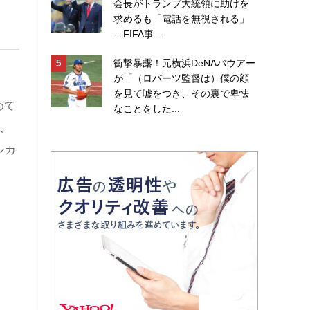
会長がトランプ大統領に助けを
求めるも「電話を無視される」
…FIFA事...
衝撃暴露！元横浜DeNAバウアー
が「（ロバーツ監督は）僕の顔
を見て嘘をつき、その裏で卑怯
めて
なことをした...
、
シカ