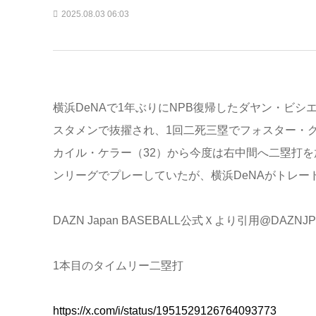
2025.08.03 06:03
横浜DeNAで1年ぶりにNPB復帰したダヤン・ビシ
スタメンで抜擢され、1回二死三塁でフォスター・グ
カイル・ケラー（32）から今度は右中間へ二塁打を
ンリーグでプレーしていたが、横浜DeNAがトレー
DAZN Japan BASEBALL公式Ｘより引用@DAZNJPN
1本目のタイムリー二塁打
https://x.com/i/status/1951529126764093773