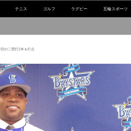
テニス
ゴルフ
ラグビー
五輪スポーツ
鮮烈の二塁打2本＆打点