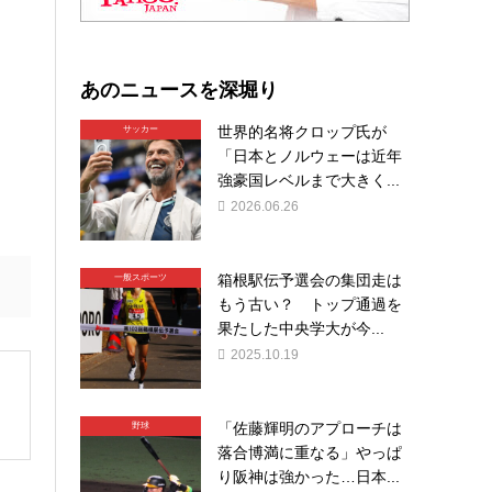
あのニュースを深堀り
世界的名将クロップ氏が
サッカー
「日本とノルウェーは近年
強豪国レベルまで大きく...
2026.06.26
箱根駅伝予選会の集団走は
一般スポーツ
もう古い？ トップ通過を
果たした中央学大が今...
2025.10.19
「佐藤輝明のアプローチは
野球
落合博満に重なる」やっぱ
り阪神は強かった…日本...