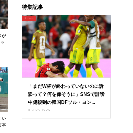
特集記事
サッカー
スが
ロッ
「まだW杯が終わっていないのに訴
訟って？何を偉そうに」SNSで誹謗
中傷殺到の韓国DFソル・ヨン...
2026.06.26
てい
竹本