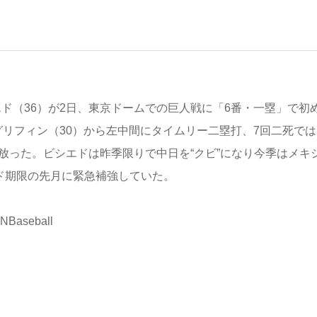
エド（36）が2日、東京ドームでの巨人戦に「6番・一塁」で初
リフィン（30）から左中間にタイムリー二塁打、7回二死では
放った。ビシエドは昨季限りで中日を“クビ”になり今季はメキ
ド期限の先月に緊急補強していた。
Baseball