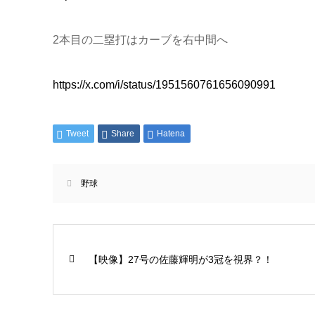
2本目の二塁打はカーブを右中間へ
https://x.com/i/status/1951560761656090991
Tweet
Share
Hatena
野球
【映像】27号の佐藤輝明が3冠を視界？！