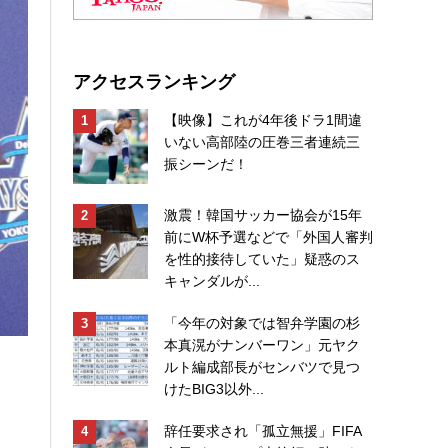
アクセスランキング
【映像】これが4年後ドラ1間違
いない高部陸の圧巻三者連続三
振シーンだ！
激震！韓国サッカー協会が15年
前にW杯予選などで「外国人審判
を性的接待していた」疑惑のス
キャンダルが...
「今年の対象では智弁学園の杉
本真滉がナンバーワン」元ヤク
ルト編成部長がセンバツで見つ
けたBIG3以外...
辞任要求され「孤立無援」FIFA