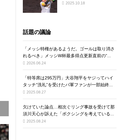
2025.10.18
話題の議論
「メッシ特権があるようだ。ゴールは取り消さ
れるべき」メッシW杯最多得点更新直前の“...
2026.06.24
「特等席は295万円」大谷翔平をヤジってハイ
タッチ“洗礼”を受けたパ軍ファンが一部始終...
2025.08.27
欠けていた論点…相次ぐリング事故を受けて那
須川天心が訴えた「ボクシングを考えている...
2025.08.24