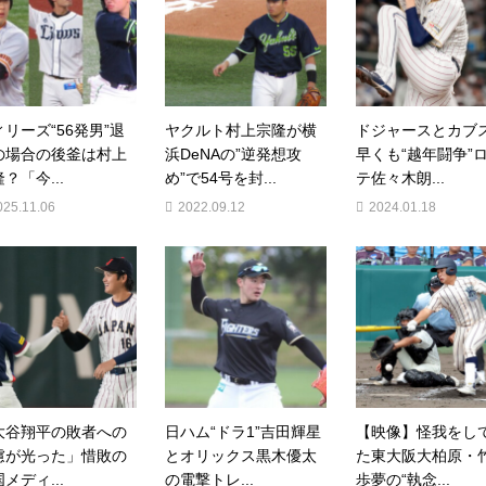
ィリーズ“56発男”退
ヤクルト村上宗隆が横
ドジャースとカブ
の場合の後釜は村上
浜DeNAの”逆発想攻
早くも“越年闘争”
？「今...
め”で54号を封...
テ佐々木朗...
025.11.06
2022.09.12
2024.01.18
大谷翔平の敗者への
日ハム“ドラ1”吉田輝星
【映像】怪我をし
慮が光った」惜敗の
とオリックス黒木優太
た東大阪大柏原・
メディ...
の電撃トレ...
歩夢の“執念...