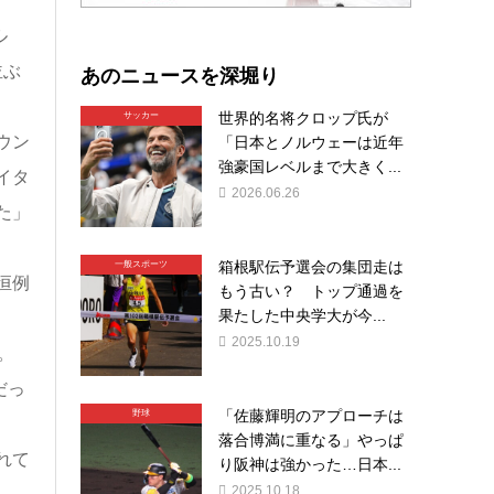
ル
あのニュースを深堀り
並ぶ
世界的名将クロップ氏が
サッカー
ウン
「日本とノルウェーは近年
強豪国レベルまで大きく...
イタ
2026.06.26
た」
箱根駅伝予選会の集団走は
一般スポーツ
恒例
もう古い？ トップ通過を
果たした中央学大が今...
2025.10.19
。
だっ
「佐藤輝明のアプローチは
野球
落合博満に重なる」やっぱ
れて
り阪神は強かった…日本...
2025.10.18