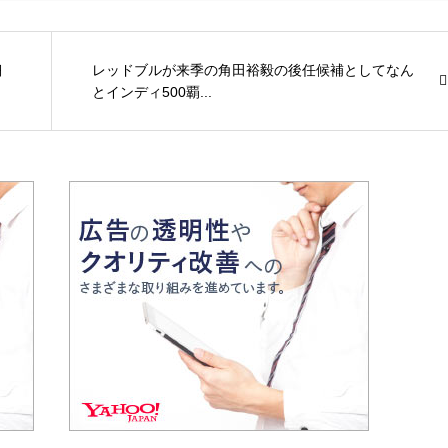
翔
レッドブルが来季の角田裕毅の後任候補としてなん
とインディ500覇...