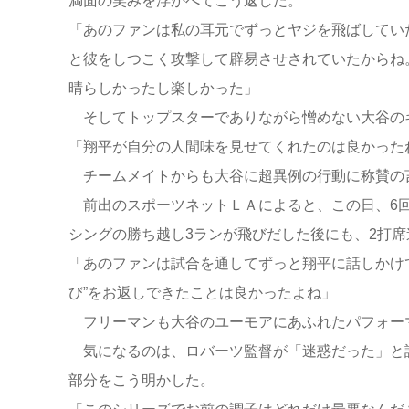
満面の笑みを浮かべてこう返した。
「あのファンは私の耳元でずっとヤジを飛ばしてい
と彼をしつこく攻撃して辟易させされていたからね
晴らしかったし楽しかった」
そしてトップスターでありながら憎めない大谷の
「翔平が自分の人間味を見せてくれたのは良かった
チームメイトからも大谷に超異例の行動に称賛の
前出のスポーツネットＬＡによると、この日、6回に
シングの勝ち越し3ランが飛びだした後にも、2打席
「あのファンは試合を通してずっと翔平に話しかけ
び”をお返しできたことは良かったよね」
フリーマンも大谷のユーモアにあふれたパフォー
気になるのは、ロバーツ監督が「迷惑だった」と
部分をこう明かした。