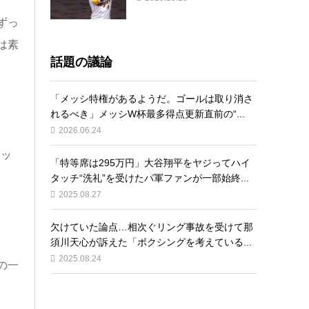
ずっ
は素
話題の議論
「メッシ特権があるようだ。ゴールは取り消さ
れるべき」メッシW杯最多得点更新直前の“...
2026.06.24
ラッ
「特等席は295万円」大谷翔平をヤジってハイ
。
タッチ“洗礼”を受けたパ軍ファンが一部始終...
2025.08.27
欠けていた論点…相次ぐリング事故を受けて那
須川天心が訴えた「ボクシングを考えている...
2025.08.24
の一