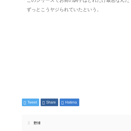
「このシリーズでお前の調子はどれだけ最悪なんだ
ずっとこうヤジられていたという。
Tweet
Share
Hatena
野球