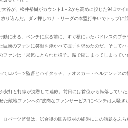
大爆笑だった。
大谷が、松井裕樹がカウント1－2から高めに投じた94.1マイ
ドに放り込んだ。ダメ押しのナ・リーグの本塁打争いでトップに
行動に出る。ベンチに戻る前に、すぐ横にいたパドレスのブラ
た巨漢のファンに笑顔を浮かべて握手を求めたのだ。そしてハ
のファンは「呆気にとられた様子。席で縮こまってしまってい
ってロバーツ監督とハイタッチ、テオスカー・ヘルナンデスの
5安打と打線が沈黙して連敗。前日には首位から転落していた
せた敵地ファンへの“皮肉なファンサービス”にベンチは大騒ぎ
、ロバーツ監督は、試合後の囲み取材の終盤にこの話題をふら