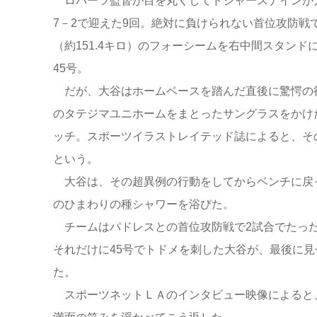
ロバーツ監督が目を丸くしてドジャースナインが
7－2で迎えた9回。絶対に負けられない首位攻防戦で
（約151.4キロ）のフォーシームを右中間スタン
45号。
だが、大谷はホームベースを踏んだ直後に驚愕の
のタテジマユニホームをまとったサングラスをかけ
ッチ。スポーツイラストレイテッド誌によると、そ
という。
大谷は、その超異例の行動をしてからベンチに戻
のひまわりの種シャワーを浴びた。
チームはパドレスとの首位攻防戦で2試合でたった
それだけに45号でトドメを刺した大谷が、最後に見
た。
スポーツネットＬＡのインタビュー映像によると