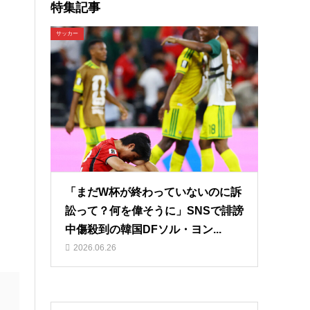
特集記事
サッカー
「まだW杯が終わっていないのに訴
訟って？何を偉そうに」SNSで誹謗
中傷殺到の韓国DFソル・ヨン...
2026.06.26