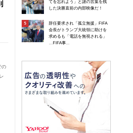
別
てを忘れよう」と謎の言葉を残
した決勝直前の内部映像だ！
辞任要求され「孤立無援」FIFA
会長がトランプ大統領に助けを
求めるも「電話を無視される」
…FIFA事...
での
レ