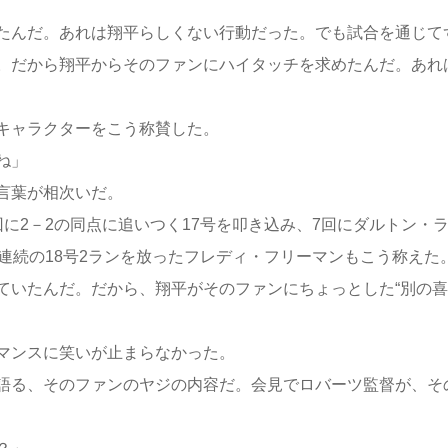
たんだ。あれは翔平らしくない行動だった。でも試合を通じて
。だから翔平からそのファンにハイタッチを求めたんだ。あれ
キャラクターをこう称賛した。
ね」
言葉が相次いだ。
2－2の同点に追いつく17号を叩き込み、7回にダルトン・
連続の18号2ランを放ったフレディ・フリーマンもこう称えた
ていたんだ。だから、翔平がそのファンにちょっとした“別の喜
マンスに笑いが止まらなかった。
語る、そのファンのヤジの内容だ。会見でロバーツ監督が、そ