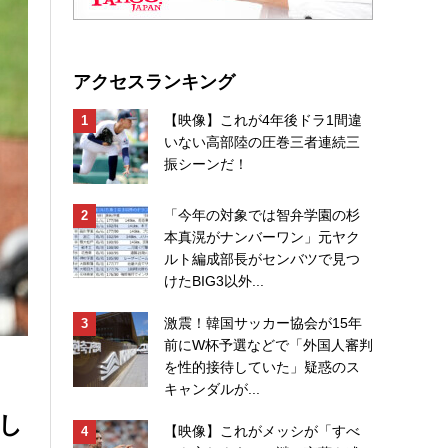
アクセスランキング
【映像】これが4年後ドラ1間違
いない高部陸の圧巻三者連続三
振シーンだ！
「今年の対象では智弁学園の杉
本真滉がナンバーワン」元ヤク
ルト編成部長がセンバツで見つ
けたBIG3以外...
激震！韓国サッカー協会が15年
前にW杯予選などで「外国人審判
を性的接待していた」疑惑のス
キャンダルが...
し
【映像】これがメッシが「すべ