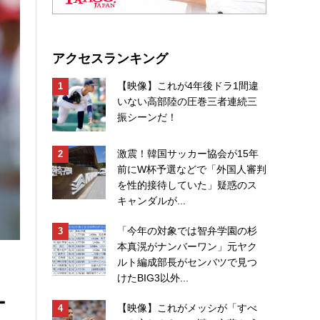
アクセスランキング
【映像】これが4年後ドラ1間違
いない高部陸の圧巻三者連続三
振シーンだ！
激震！韓国サッカー協会が15年
前にW杯予選などで「外国人審判
を性的接待していた」疑惑のス
キャンダルが...
「今年の対象では智弁学園の杉
本真滉がナンバーワン」元ヤク
ルト編成部長がセンバツで見つ
けたBIG3以外...
ー
【映像】これがメッシが「すべ