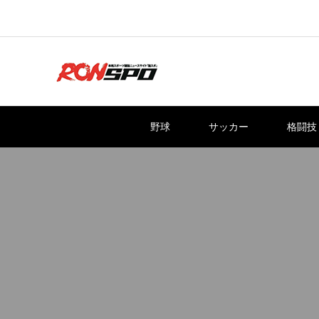
野球
サッカー
格闘技