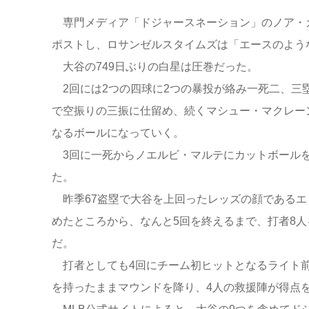
専門メディア「ドジャースネーション」のノア・カ
ポストし、ロサンゼルスタイムズは「エースのよう
大谷の749日ぶりの白星は圧巻だった。
2回には2つの四球に2つの暴投が絡み一死二、三塁
で空振りの三振に仕留め、続くマシュー・マクレー
なるボールになっていく。
3回に一死からノエルビ・マルテにカットボールを
た。
昨季67盗塁で大谷を上回ったレッズの顔であるエ
めたところから、なんと5回を終えるまで、打者8人
だ。
打者としても4回にチーム初ヒットとなるライト前
を持ったままマウンドを降り、4人の救援陣が得点