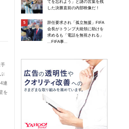
てを忘れよう」と謎の言葉を残
した決勝直前の内部映像だ！
辞任要求され「孤立無援」FIFA
会長がトランプ大統領に助けを
求めるも「電話を無視される」
…FIFA事...
投手
日ぶ
4連
星を