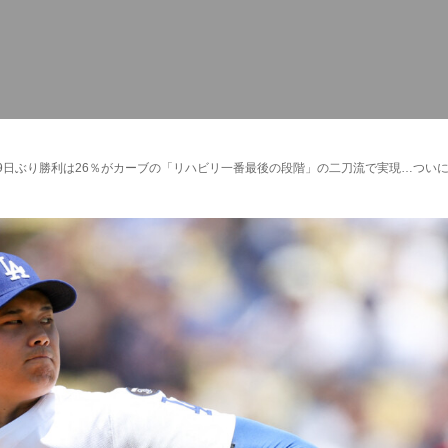
9日ぶり勝利は26％がカーブの「リハビリ一番最後の段階」の二刀流で実現…つい