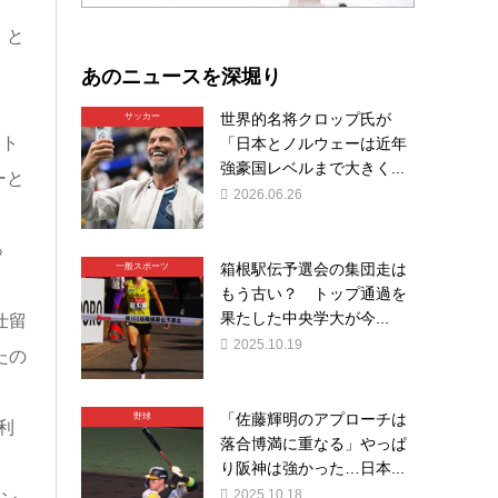
」と
あのニュースを深堀り
世界的名将クロップ氏が
サッカー
ート
「日本とノルウェーは近年
強豪国レベルまで大きく...
ーと
2026.06.26
っ
箱根駅伝予選会の集団走は
一般スポーツ
もう古い？ トップ通過を
果たした中央学大が今...
仕留
2025.10.19
たの
「佐藤輝明のアプローチは
野球
利
落合博満に重なる」やっぱ
。
り阪神は強かった…日本...
2025.10.18