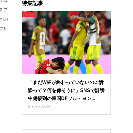
今は
特集記事
スプ
サッカー
との
フル
「まだW杯が終わっていないのに訴
訟って？何を偉そうに」SNSで誹謗
中傷殺到の韓国DFソル・ヨン...
2026.06.26