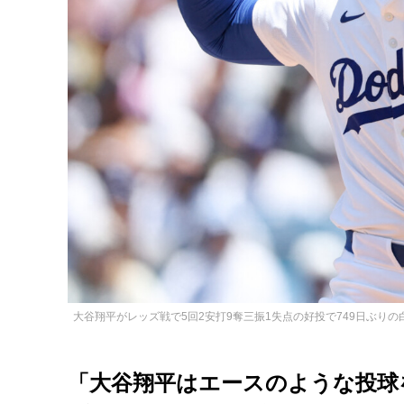
大谷翔平がレッズ戦で5回2安打9奪三振1失点の好投で749日ぶりの白
「大谷翔平はエースのような投球を