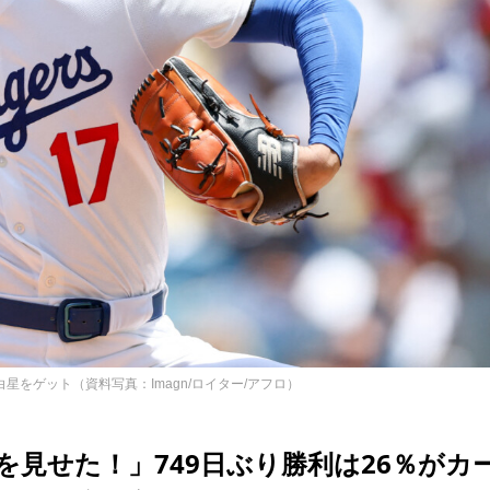
星をゲット（資料写真：Imagn/ロイター/アフロ）
見せた！」749日ぶり勝利は26％がカ