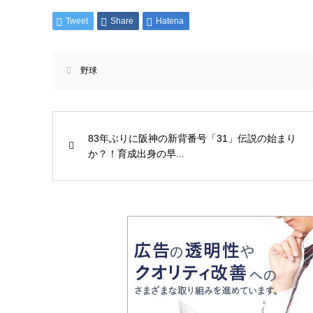
Tweet
Share
Hatena
野球
83年ぶりに阪神の新背番号「31」伝説の始まり
か？！育成出身の早...