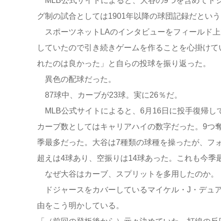
MLB公式サイトによると、大谷の9つを含めてドジ
グ制の試合としては1901年以降の球団記録だという
スポーツネットLAのインタビューをフィールド上
していたので引き続きゲームを作ることを心掛けて
れたのは良かった」と自らの投球を振り返った。
異色の配球だった。
87球中、カーブが23球。実に26％だ。
MLB公式サイトによると、6月16日に投手復帰し
カーブ数としてはキャリアハイの数字だった。9つ奪
季最多だった。大谷は7種類の球種を操ったが、フォーシ
超えは4球あり、空振りは14球あった。これも今季
なぜ大谷はカーブ、スプリットを多用したのか。
ドジャースをカバーしているマイケル・J・デュア
由をこう明かしている。