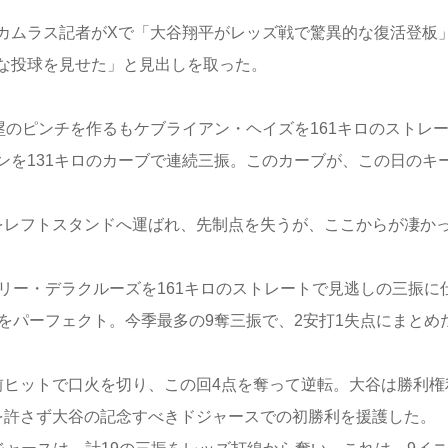
ムラス記者がXで「大谷翔平がレッズ戦で驚異的な復活登板
な投球を見せた」と見出しを取った。
のピンチを作るもケブライアン・ヘイズを161キロのストレ
ンを131キロのカーブで連続三振。このカーブが、この日のキ
レフトスタンドへ運ばれ、先制点を失うが、ここからが凄か
リー・デラクルーズを161キロのストレートで見逃しの三振に
をパーフェクト。今季最多の9奪三振で、2安打1失点にまとめ
ヒットで口火を切り、この回4点を奪って逆転。大谷は勝利権
を許さず大谷の記念すべきドジャースでの初勝利を援護した