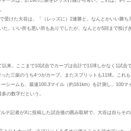
ャースは、計19の三振をレッズ打線から奪い、これは、9イ
。
で受けた大谷は、「（レッズに）2連勝と、なんとかいい勝ち
いた。いい所も悪い所もありでしたが、なんとか5回まで投げ
て以来、ここまで10試合でカーブは合計で11球しかなく1試合
った三振のうち4つがカーブ。またスプリットも11球。これも
ームも、最速100.3マイル（約161km）を計測し、100マ
最多の数字だという。
ルテ記者がXに投稿した試合後の囲み取材で、大谷は自らその