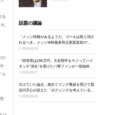
ニン
方を
話題の議論
きれ
「メッシ特権があるようだ。ゴールは取り消さ
れるべき」メッシW杯最多得点更新直前の“...
2026.06.24
での
「特等席は295万円」大谷翔平をヤジってハイ
今
タッチ“洗礼”を受けたパ軍ファンが一部始終...
2025.08.27
イル
欠けていた論点…相次ぐリング事故を受けて那
須川天心が訴えた「ボクシングを考えている...
2025.08.24
理