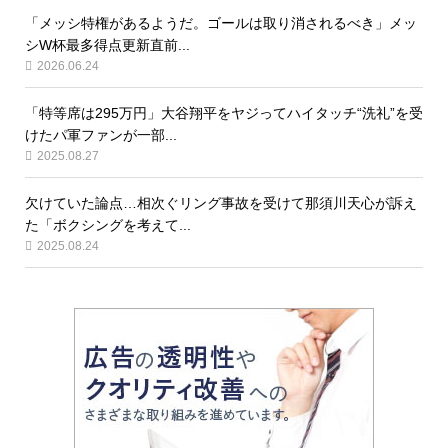
「メッシ特権があるようだ。ゴールは取り消されるべき」メッ
シW杯最多得点更新直前...
2026.06.24
「特等席は295万円」大谷翔平をヤジってハイタッチ“洗礼”を受
けたパ軍ファンが一部...
2025.08.27
欠けていた論点…相次ぐリング事故を受けて那須川天心が訴え
た「ボクシングを考えて...
2025.08.24