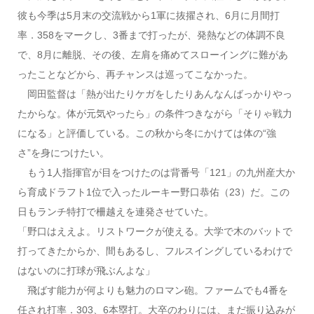
彼も今季は5月末の交流戦から1軍に抜擢され、6月に月間打
率．358をマークし、3番まで打ったが、発熱などの体調不良
で、8月に離脱、その後、左肩を痛めてスローイングに難があ
ったことなどから、再チャンスは巡ってこなかった。
岡田監督は「熱が出たりケガをしたりあんなんばっかりやっ
たからな。体が元気やったら」の条件つきながら「そりゃ戦力
になる」と評価している。この秋から冬にかけては体の“強
さ”を身につけたい。
もう1人指揮官が目をつけたのは背番号「121」の九州産大か
ら育成ドラフト1位で入ったルーキー野口恭佑（23）だ。この
日もランチ特打で柵越えを連発させていた。
「野口はええよ。リストワークが使える。大学で木のバットで
打ってきたからか、間もあるし、フルスイングしているわけで
はないのに打球が飛ぶんよな」
飛ばす能力が何よりも魅力のロマン砲。ファームでも4番を
任され打率．303、6本塁打。大卒のわりには、まだ振り込みが