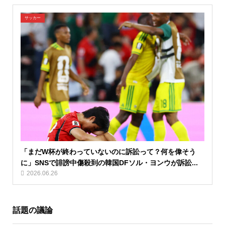
サッカー
「まだW杯が終わっていないのに訴訟って？何を偉そう
に」SNSで誹謗中傷殺到の韓国DFソル・ヨンウが訴訟...
2026.06.26
話題の議論