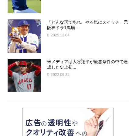
「どんな形であれ、やる気にスイッチ」元
阪神ドラ1馬場...
2025.12.04
米メディアは大谷翔平が最悪条件の中で達
成した史上初...
2022.09.25