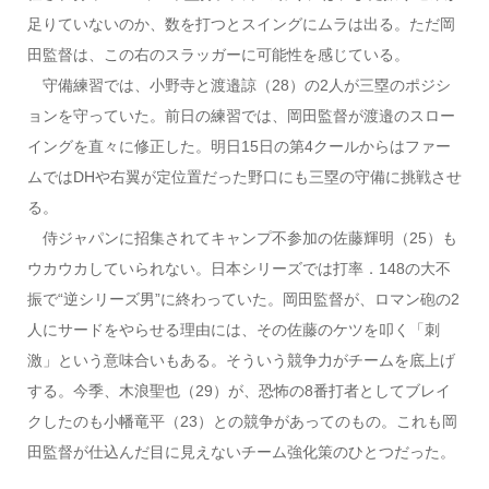
足りていないのか、数を打つとスイングにムラは出る。ただ岡
田監督は、この右のスラッガーに可能性を感じている。
守備練習では、小野寺と渡邉諒（28）の2人が三塁のポジシ
ョンを守っていた。前日の練習では、岡田監督が渡邉のスロー
イングを直々に修正した。明日15日の第4クールからはファー
ムではDHや右翼が定位置だった野口にも三塁の守備に挑戦させ
る。
侍ジャパンに招集されてキャンプ不参加の佐藤輝明（25）も
ウカウカしていられない。日本シリーズでは打率．148の大不
振で“逆シリーズ男”に終わっていた。岡田監督が、ロマン砲の2
人にサードをやらせる理由には、その佐藤のケツを叩く「刺
激」という意味合いもある。そういう競争力がチームを底上げ
する。今季、木浪聖也（29）が、恐怖の8番打者としてブレイ
クしたのも小幡竜平（23）との競争があってのもの。これも岡
田監督が仕込んだ目に見えないチーム強化策のひとつだった。