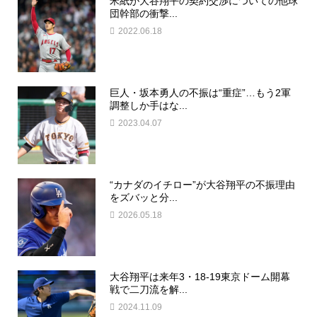
米紙が大谷翔平の契約交渉についての他球
団幹部の衝撃...
2022.06.18
巨人・坂本勇人の不振は“重症”…もう2軍
調整しか手はな...
2023.04.07
“カナダのイチロー”が大谷翔平の不振理由
をズバッと分...
2026.05.18
大谷翔平は来年3・18-19東京ドーム開幕
戦で二刀流を解...
2024.11.09