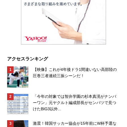
アクセスランキング
【映像】これが4年後ドラ1間違いない高部陸の
圧巻三者連続三振シーンだ！
「今年の対象では智弁学園の杉本真滉がナンバ
ーワン」元ヤクルト編成部長がセンバツで見つ
けたBIG3以外...
激震！韓国サッカー協会が15年前にW杯予選な