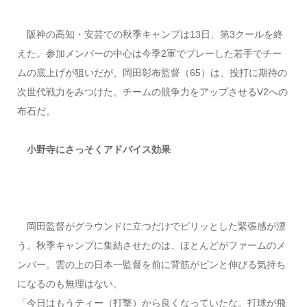
阪神の高知・安芸での秋季キャンプは13日、第3クールを終
えた。参加メンバーの中心は今季2軍でプレーした若手でチー
ムの底上げが狙いだが、岡田彰布監督（65）は、投打に期待の
次世代戦力をみつけた。チームの競争力をアップさせるV2への
布石だ。
小野寺にさっそくアドバイス効果
岡田監督がグラウンドに立つだけでピリッとした緊張感が漂
う。秋季キャンプに集結させたのは、ほとんどがファームのメ
ンバー。雲の上の日本一監督を前に背筋がピンと伸びる気持ち
になるのも無理はない。
「今日はもうティー（打撃）から良くなっていたな。打球が飛