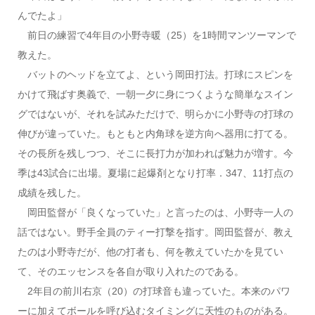
んでたよ」
前日の練習で4年目の小野寺暖（25）を1時間マンツーマンで
教えた。
バットのヘッドを立てよ、という岡田打法。打球にスピンを
かけて飛ばす奥義で、一朝一夕に身につくような簡単なスイン
グではないが、それを試みただけで、明らかに小野寺の打球の
伸びが違っていた。もともと内角球を逆方向へ器用に打てる。
その長所を残しつつ、そこに長打力が加われば魅力が増す。今
季は43試合に出場。夏場に起爆剤となり打率．347、11打点の
成績を残した。
岡田監督が「良くなっていた」と言ったのは、小野寺一人の
話ではない。野手全員のティー打撃を指す。岡田監督が、教え
たのは小野寺だが、他の打者も、何を教えていたかを見てい
て、そのエッセンスを各自が取り入れたのである。
2年目の前川右京（20）の打球音も違っていた。本来のパワ
ーに加えてボールを呼び込むタイミングに天性のものがある。