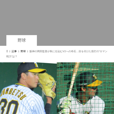
野球
記事
野球
阪神の岡田監督が秋に仕込むV2への布石…目を付けた投打の“ロマン
戦力”は？