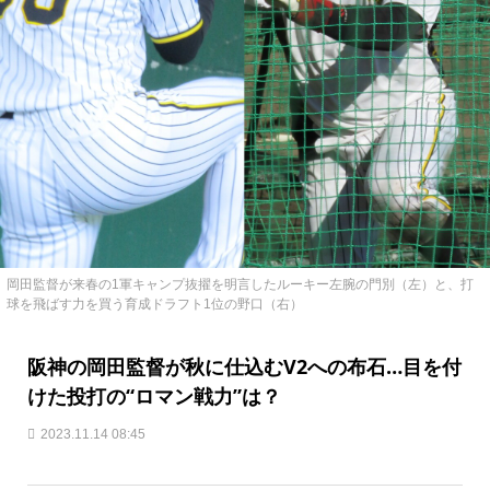
岡田監督が来春の1軍キャンプ抜擢を明言したルーキー左腕の門別（左）と、打
球を飛ばす力を買う育成ドラフト1位の野口（右）
阪神の岡田監督が秋に仕込むV2への布石…目を付
けた投打の“ロマン戦力”は？
2023.11.14 08:45