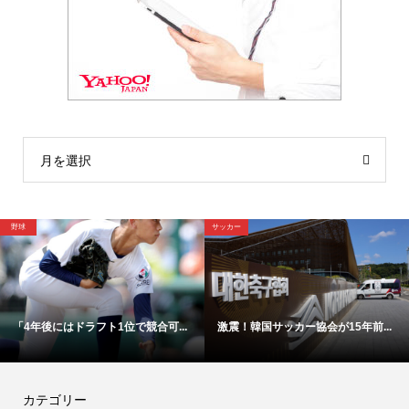
月を選択
野球
サッカー
「4年後にはドラフト1位で競合可...
激震！韓国サッカー協会が15年前...
カテゴリー