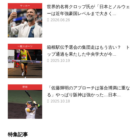
世界的名将クロップ氏が「日本とノルウェ
サッカー
ーは近年強豪国レベルまで大きく...
2026.06.26
箱根駅伝予選会の集団走はもう古い？ ト
一般スポーツ
ップ通過を果たした中央学大が今...
2025.10.19
「佐藤輝明のアプローチは落合博満に重な
野球
る」やっぱり阪神は強かった…日本...
2025.10.18
特集記事