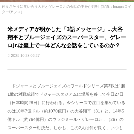
仲良さそうに笑い合う大谷とゲレーロJr.の会話の中身が判明（写真：Imagn/ロイ
ター/アフロ）
米メディアが明かした「3語メッセージ」…大谷
翔平とブルージェイズのスーパースター、ゲレー
ロJr.は塁上で一体どんな会話をしているのか？
2025.10.28 06:27
ドジャースとブルージェイズのワールドシリーズ第3戦は1勝
1敗の対戦成績でドジャースタジアムに場所を移して今日27日
（日本時間28日）に行われる。今シリーズで注目を集めている
のは10年7億ドル（約1070億円）の大谷翔平（31）と、14年5
億ドル（約764億円）のウラジミール・ゲレーロJr．（26）の
スーパースター対決だ。しかも、この2人は仲が良く、いつも