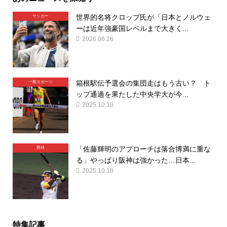
世界的名将クロップ氏が「日本とノルウェ
サッカー
ーは近年強豪国レベルまで大きく...
2026.06.26
箱根駅伝予選会の集団走はもう古い？ ト
一般スポーツ
ップ通過を果たした中央学大が今...
2025.10.19
「佐藤輝明のアプローチは落合博満に重な
野球
る」やっぱり阪神は強かった…日本...
2025.10.18
特集記事