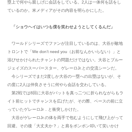
塁上で何やら親しげに会話をしている。2人は一体何を話をし
ているのか。米メディアがその内容を明らかにした。
「ショウヘイはいつも僕を笑わせようとしてくるんだ」
ワールドシリーズでファンが注目しているのは、大谷が敵地
トロントで「We don’t need you（お前なんかいらない）」と
浴びせかけられたチャントの問題だけではない。大谷とブルー
ジェイズのスーパースター、ゲレーロJr.との交流シーンだ。
今シリーズでまだ2度しか大谷の一塁への出塁はないが、そ
の度に2人は仲良さそうに何やら会話を交わしている。
第2戦では8回に大谷がバットを真っ二つに折られながらもラ
イト前ヒットでチャンスを広げたが、その際、ベースの前に立
っていたゲレーロJr．と衝突しかけた。
大谷がゲレーロJr.の体を両手で包むようにして飛び上がって
回避。その後「大丈夫か？」と肩をポンポン叩いて笑いかけ