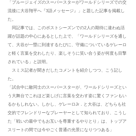
「ブルージェイズのスーパースターがワールドシリーズでの交
流後に大谷翔平へ『3語メッセージ』」と題した記事を掲載し
た。
同記事では、このポストシーズンでの2人の期待に違わぬ活
躍が話題の中心にあるとした上で、「ワールドシリーズを通し
て、大谷が一塁に到達するたびに、守備についているゲレーロ
と軽く言葉を交わしたり、楽しそうに笑い合う姿が何度も目撃
されている」と説明。
スミス記者が聞きだしたコメントを紹介しつつ、こう記し
た。
「試合中に敵同士のスーパースターが、ワールドシリーズとい
う大舞台でこれほど楽しげに言葉を交わす姿に驚くファンもい
るかもしれない。しかし、ゲレーロJr．と大谷は、どちらも社
交的でフレンドリーなプレーヤーとして知られており、こうし
た「戦いの最中でもお互いを尊重するやりとり」は、トップア
スリートの間では今やごく普通の光景になりつつある」