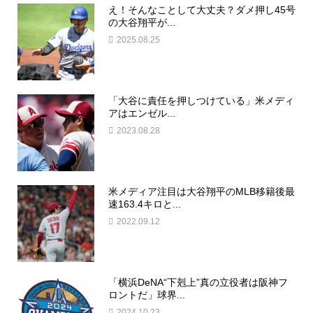
え！そんなことして大丈夫？ダメ押し45号
の大谷翔平が...
2025.08.25
「大谷に責任を押しつけている」米メディ
アはエンゼル...
2023.08.28
米メディア注目は大谷翔平のMLB移籍後最
速163.4キロと...
2022.09.12
「横浜DeNA“下剋上”真の立役者は阪神フ
ロントだ」球界...
2024.10.23