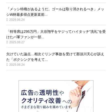
「メッシ特権があるようだ。ゴールは取り消されるべき」メッ
シW杯最多得点更新直前...
2026.06.24
「特等席は295万円」大谷翔平をヤジってハイタッチ“洗礼”を受
けたパ軍ファンが一部...
2025.08.27
欠けていた論点…相次ぐリング事故を受けて那須川天心が訴え
た「ボクシングを考えて...
2025.08.24