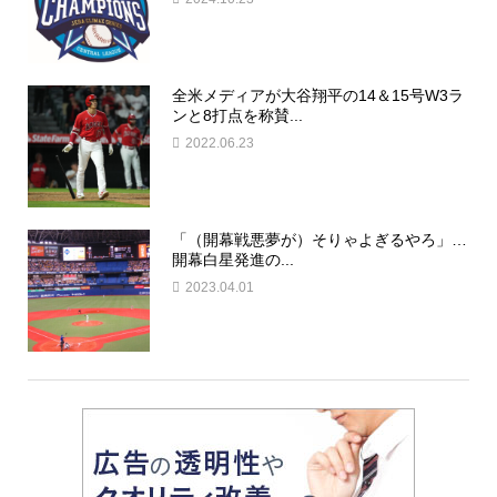
全米メディアが大谷翔平の14＆15号W3ラ
ンと8打点を称賛...
2022.06.23
「（開幕戦悪夢が）そりゃよぎるやろ」…
開幕白星発進の...
2023.04.01