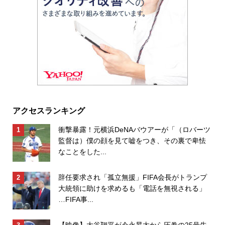
アクセスランキング
衝撃暴露！元横浜DeNAバウアーが「（ロバーツ
監督は）僕の顔を見て嘘をつき、その裏で卑怯
なことをした...
辞任要求され「孤立無援」FIFA会長がトランプ
大統領に助けを求めるも「電話を無視される」
…FIFA事...
【映像】大谷翔平が今永昇太から圧巻の25号先