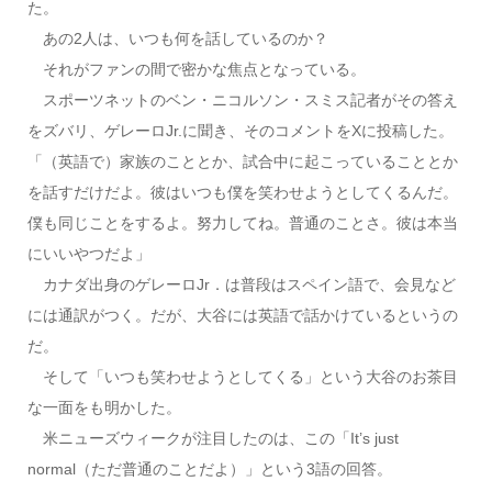
た。
あの2人は、いつも何を話しているのか？
それがファンの間で密かな焦点となっている。
スポーツネットのベン・ニコルソン・スミス記者がその答え
をズバリ、ゲレーロJr.に聞き、そのコメントをXに投稿した。
「（英語で）家族のこととか、試合中に起こっていることとか
を話すだけだよ。彼はいつも僕を笑わせようとしてくるんだ。
僕も同じことをするよ。努力してね。普通のことさ。彼は本当
にいいやつだよ」
カナダ出身のゲレーロJr．は普段はスペイン語で、会見など
には通訳がつく。だが、大谷には英語で話かけているというの
だ。
そして「いつも笑わせようとしてくる」という大谷のお茶目
な一面をも明かした。
米ニューズウィークが注目したのは、この「It’s just
normal（ただ普通のことだよ）」という3語の回答。