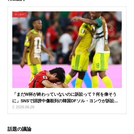
サッカー
「まだW杯が終わっていないのに訴訟って？何を偉そう
に」SNSで誹謗中傷殺到の韓国DFソル・ヨンウが訴訟...
2026.06.26
話題の議論