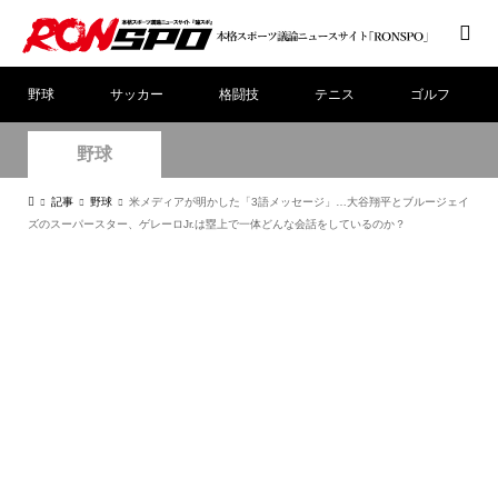
野球
サッカー
格闘技
テニス
ゴルフ
野球
記事
野球
米メディアが明かした「3語メッセージ」…大谷翔平とブルージェイ
ズのスーパースター、ゲレーロJr.は塁上で一体どんな会話をしているのか？