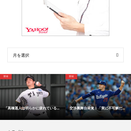
月を選択
野球
サッカー
かに疲れている...
交渉裏舞台発覚！「実に不可解だ...
「48時間以内に