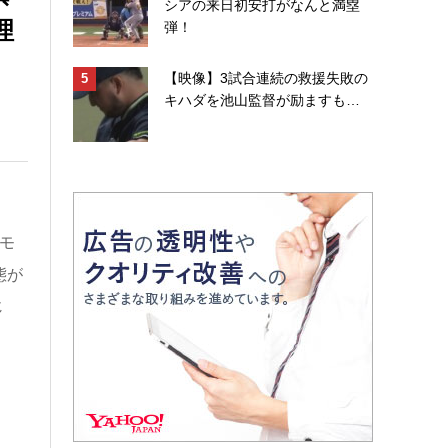
シアの来日初安打がなんと満塁
理
弾！
【映像】3試合連続の救援失敗の
キハダを池山監督が励ますも…
モ
態が
じ