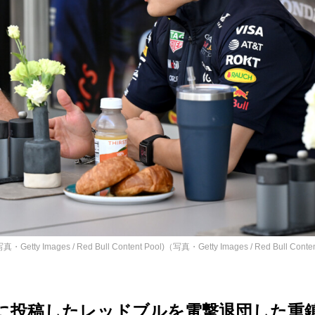
/ Red Bull Content Pool)（写真・Getty Images / Red Bull Conten
Sに投稿したレッドブルを電撃退団した重