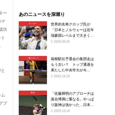
ター
あのニュースを深堀り
のマ
世界的名将クロップ氏が
サッカー
成功
「日本とノルウェーは近年
強豪国レベルまで大きく...
ント
2026.06.26
し
箱根駅伝予選会の集団走は
一般スポーツ
もう古い？ トップ通過を
果たした中央学大が今...
がと
2025.10.19
「佐藤輝明のアプローチは
野球
ーム
落合博満に重なる」やっぱ
グブ
り阪神は強かった…日本...
2025.10.18