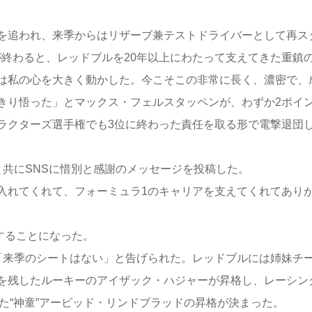
を追われ、来季からはリザーブ兼テストドライバーとして再ス
が終わると、レッドブルを20年以上にわたって支えてきた重鎮
は私の心を大きく動かした。今こそこの非常に長く、濃密で、
きり悟った」とマックス・フェルスタッペンが、わずか2ポイ
ラクターズ選手権でも3位に終わった責任を取る形で電撃退団
共にSNSに惜別と感謝のメッセージを投稿した。
入れてくれて、フォーミュラ1のキャリアを支えてくれてあり
することになった。
「来季のシートはない」と告げられた。レッドブルには姉妹チ
を残したルーキーのアイザック・ハジャーが昇格し、レーシン
た“神童”アービッド・リンドブラッドの昇格が決まった。