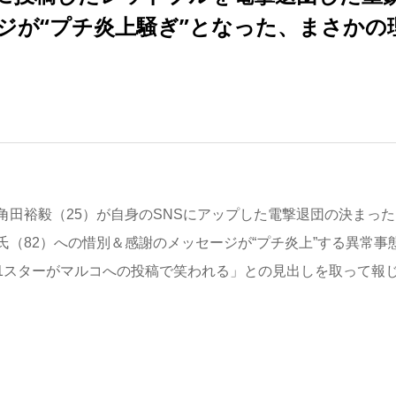
ジが“プチ炎上騒ぎ”となった、まさかの
田裕毅（25）が自身のSNSにアップした電撃退団の決まった
（82）への惜別＆感謝のメッセージが“プチ炎上”する異常事
「F1スターがマルコへの投稿で笑われる」との見出しを取って報