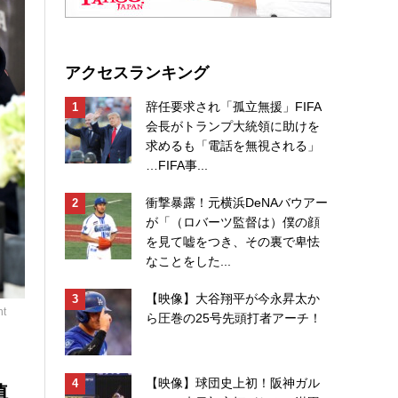
アクセスランキング
辞任要求され「孤立無援」FIFA
会長がトランプ大統領に助けを
求めるも「電話を無視される」
…FIFA事...
衝撃暴露！元横浜DeNAバウアー
が「（ロバーツ監督は）僕の顔
を見て嘘をつき、その裏で卑怯
なことをした...
【映像】大谷翔平が今永昇太か
t
ら圧巻の25号先頭打者アーチ！
【映像】球団史上初！阪神ガル
鎮