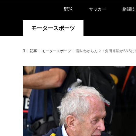
野球
サッカー
格闘技
モータースポーツ
記事
モータースポーツ
意味わからん？！角田裕毅がSNSに