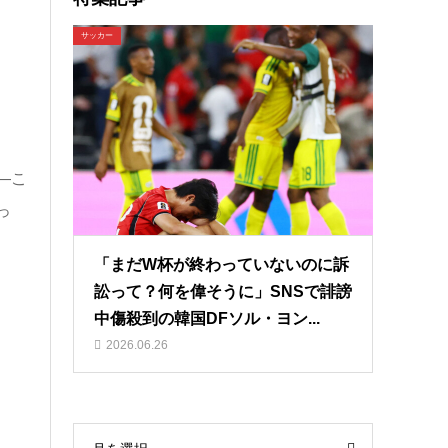
サッカー
—こ
っ
「まだW杯が終わっていないのに訴
訟って？何を偉そうに」SNSで誹謗
中傷殺到の韓国DFソル・ヨン...
2026.06.26