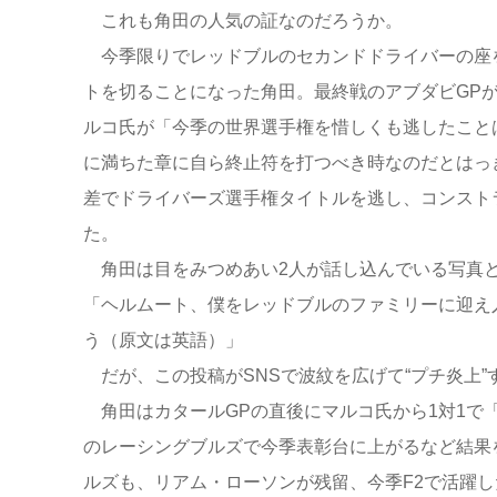
これも角田の人気の証なのだろうか。
今季限りでレッドブルのセカンドドライバーの座
トを切ることになった角田。最終戦のアブダビGP
ルコ氏が「今季の世界選手権を惜しくも逃したこと
に満ちた章に自ら終止符を打つべき時なのだとはっ
差でドライバーズ選手権タイトルを逃し、コンスト
た。
角田は目をみつめあい2人が話し込んでいる写真と
「ヘルムート、僕をレッドブルのファミリーに迎え
う（原文は英語）」
だが、この投稿がSNSで波紋を広げて“プチ炎上”
角田はカタールGPの直後にマルコ氏から1対1で
のレーシングブルズで今季表彰台に上がるなど結果
ルズも、リアム・ローソンが残留、今季F2で活躍し