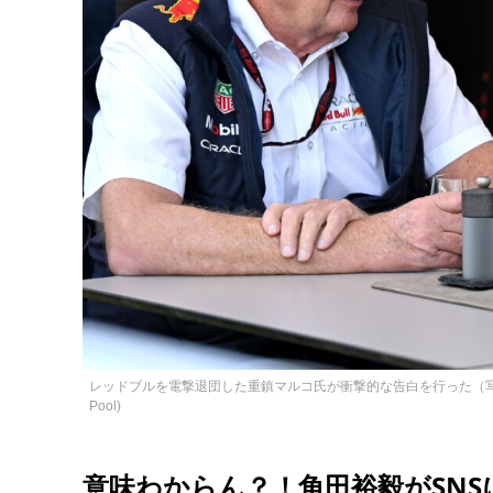
レッドブルを電撃退団した重鎮マルコ氏が衝撃的な告白を行った（写真・Getty Images 
Pool)
意味わからん？！角田裕毅がSN