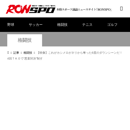
野球
サッカー
格闘技
テニス
ゴルフ
格闘技
記事
格闘技
【映像】これがカシメロがネリから奪った6度のダウンシーンだ！
4回ＴＫＯで“悪童対決”制す