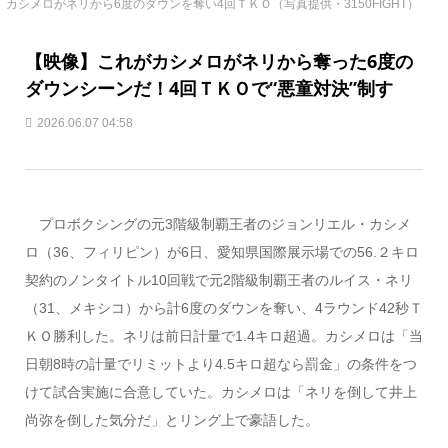
カシメロがネリから6度のダウンを奪い4回ＴＫＯ（写真提供・3150FIGHT）
【映像】これがカシメロがネリから奪った6度の
ダウンシーンだ！4回ＴＫＯで“悪童対決”制す
2026.06.07 04:58
プロボクシングの元3階級制覇王者のジョンリエル・カシメ
ロ（36、フィリピン）が6日、愛知県国際展示場での56.２キロ
契約のノンタイトル10回戦で元2階級制覇王者のルイス・ネリ
（31、メキシコ）から計6度のダウンを奪い、4ラウンド42秒Ｔ
ＫＯ勝利した。ネリは前日計量で1.4キロ超過。カシメロは「当
日朝8時の計量でリミットより4.5キロ超なら罰金」の条件をつ
けて試合実施に合意していた。カシメロは「ネリを倒して井上
尚弥を倒した気分だ」とリング上で豪語した。