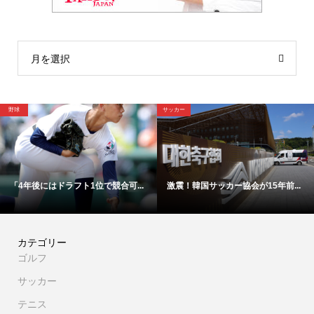
月を選択
野球
サッカー
「4年後にはドラフト1位で競合可...
激震！韓国サッカー協会が15年前...
カテゴリー
ゴルフ
サッカー
テニス