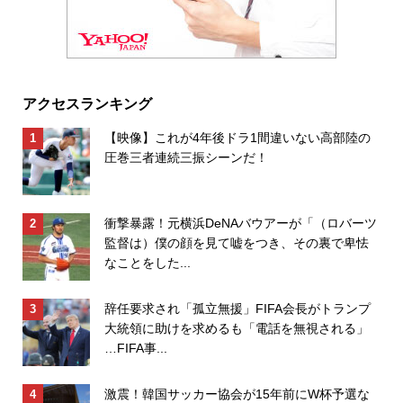
アクセスランキング
【映像】これが4年後ドラ1間違いない高部陸の
圧巻三者連続三振シーンだ！
衝撃暴露！元横浜DeNAバウアーが「（ロバーツ
監督は）僕の顔を見て嘘をつき、その裏で卑怯
なことをした...
辞任要求され「孤立無援」FIFA会長がトランプ
大統領に助けを求めるも「電話を無視される」
…FIFA事...
激震！韓国サッカー協会が15年前にW杯予選な