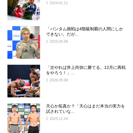
2024.01.11
「バンタム挑戦は4階級制覇の人間にしか
できない。だが...
2025.05.09
「次やれば井上尚弥に勝てる。12月に再戦
をやろう！」...
2026.05.08
天心か拓真か？「天心はまだ本当の実力を
試されていな...
2025.11.24