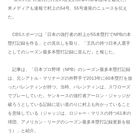
米メディアも速報で村上の54号、55号連発のニュースを伝え
た。
CBSスポーツは「日本の強打者の村上が55本塁打でNPBの本
塁打記録を作る」との見出しを取り、「王氏の持つ日本人選手
としてのシーズン最多本塁打記録に並んだ」と報じた。
記事は、「日本プロ野球（NPB）のシーズン最多本塁打記録
は、元シアトル・マリナーズの外野手で2013年に60本塁打を放
ったバレンティンが持つ。当時、バレンティンは、スワローズ
でプレーしていた。ヤンキースの強打者アーロン・ジャッジが
破ろうとしている記録に近い道のりに村上も向かっていること
を意味している（ジャッジは、ロジャー・マリスの持つ61本の
球団、アメリカン・リーグのシーズン最多本塁打記録更新を狙
う）」と紹介。