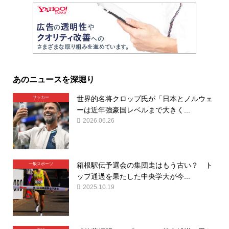
あのニュースを深堀り
世界的名将クロップ氏が「日本とノルウェ
サッカー
ーは近年強豪国レベルまで大きく...
2026.06.26
箱根駅伝予選会の集団走はもう古い？ ト
一般スポーツ
ップ通過を果たした中央学大が今...
2025.10.19