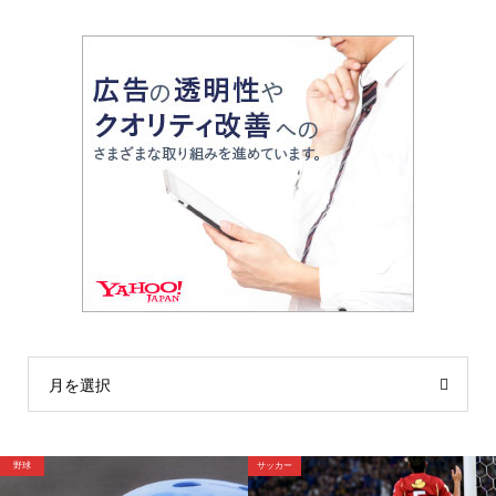
月を選択
球
サッカー
サ