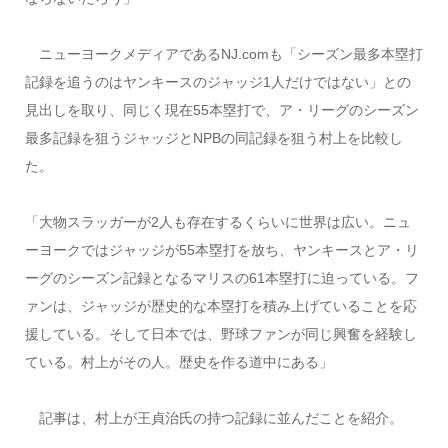
ニューヨークメディアであるNJ.comも「シーズン最多本塁打
記録を追うのはヤンキースのジャッジ1人だけではない」との
見出しを取り、同じく現在55本塁打で、ア・リーグのシーズン
最多記録を狙うジャッジとNPBの同記録を狙う村上を比較し
た。
「大物スラッガーが2人も存在するくらいに世界は広い。ニュ
ーヨークではジャッジが55本塁打を放ち、ヤンキースとア・リ
ーグのシーズン記録となるマリスの61本塁打に迫っている。フ
ァンは、ジャッジが歴史的な本塁打を積み上げていることを応
援している。そして日本では、野球ファンが同じ興奮を経験し
ている。村上がその人。歴史を作る道中にある」
記事は、村上が王貞治氏の持つ記録に並んだことを紹介。