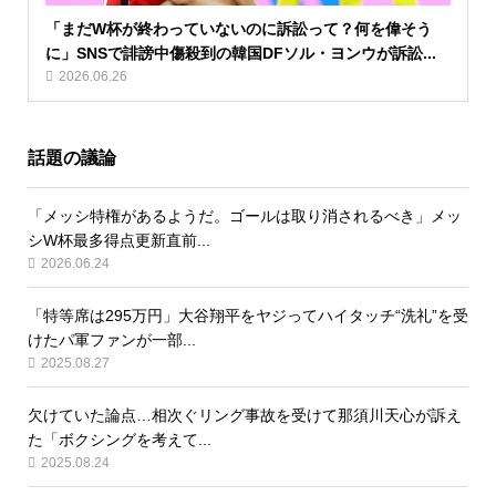
「まだW杯が終わっていないのに訴訟って？何を偉そう
に」SNSで誹謗中傷殺到の韓国DFソル・ヨンウが訴訟...
2026.06.26
話題の議論
「メッシ特権があるようだ。ゴールは取り消されるべき」メッ
シW杯最多得点更新直前...
2026.06.24
「特等席は295万円」大谷翔平をヤジってハイタッチ“洗礼”を受
けたパ軍ファンが一部...
2025.08.27
欠けていた論点…相次ぐリング事故を受けて那須川天心が訴え
た「ボクシングを考えて...
2025.08.24