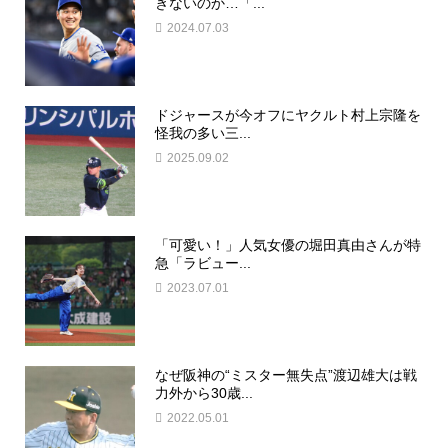
きないのか…「...
2024.07.03
ドジャースが今オフにヤクルト村上宗隆を
怪我の多い三...
2025.09.02
「可愛い！」人気女優の堀田真由さんが特
急「ラビュー...
2023.07.01
なぜ阪神の“ミスター無失点”渡辺雄大は戦
力外から30歳...
2022.05.01