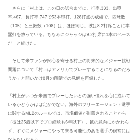
さらに「村上は、この日の試合までに、打率.333、出塁
率.467、長打率.747で53本塁打、128打点の成績で、四球数
（105）と三振数（108）は、ほぼ同じ。彼は8.2打席ごとに本
塁打を放っている。ちなみにジャッジは9.2打席に1本のペース
だ」と続けた。
そして米ファンが関心を寄せる村上の将来的なメジャー挑戦
問題について「村上はアメリカでプレーすることになるのだろ
うか」と問いかけ8月の段階での見解を再録した。
「村上がいつか米国でプレーしたいとの強い憧れを心に抱いて
いるかどうかはは定かでない。海外のフリーエージェント選手
に関するMLBのルールでは、市場価値が制限されることから
（彼は25歳以下でプロ経験も6年以下）、彼の意向にかかわら
ず、すぐにメジャーにやって来る可能性のある選手の候補には
ならないだろう」