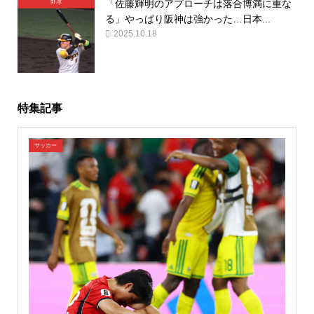
「佐藤輝明のアプローチは落合博満に重な
野球
る」やっぱり阪神は強かった…日本...
2025.10.18
特集記事
サッカー