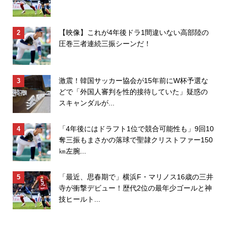
【映像】これが4年後ドラ1間違いない高部陸の
圧巻三者連続三振シーンだ！
激震！韓国サッカー協会が15年前にW杯予選な
どで「外国人審判を性的接待していた」疑惑の
スキャンダルが...
「4年後にはドラフト1位で競合可能性も」9回10
奪三振もまさかの落球で聖隷クリストファー150
㎞左腕...
「最近、思春期で」横浜F・マリノス16歳の三井
寺が衝撃デビュー！歴代2位の最年少ゴールと神
技ヒールト...