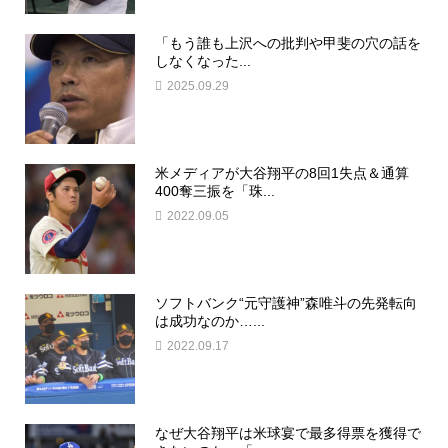
「もう誰も上沢への批判や甲斐の穴の話を
しなくなった...
2025.09.29
米メディアが大谷翔平の8回1失点＆通算
400奪三振を「珠...
2022.09.05
ソフトバンク“元守護神”森唯斗の先発転向
は成功なのか…...
2022.09.17
なぜ大谷翔平は米球宴で最多得票を獲得で