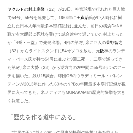
ヤクルト
の
村上宗隆
（22）が13日、神宮球場で行われた巨人戦
で54号、55号を連発して、1964年に
王貞治
氏が巨人時代に樹
立した日本人年間最多本塁打記録に並んだ。前日の横浜DeNA
戦で右大腿部に死球を受けて試合途中で退いていた村上だった
が「4番・三塁」で先発出場。4回の第2打席に巨人の
菅野智之
（32）からライトスタンドに54号ソロを放ち、元
阪神
のランデ
ィ・バース氏が持つ54号に並ぶと9回二死一、二塁で巡ってき
た第5打席に大勢（23）から逆方向の左中間に55号3ランのアー
チを描いた。残り15試合。球団OBのウラディミール・バレン
ティンが2013年に作った60本のNPBの年間最多本塁打記録が視
界に入ってきた。米メディアもMURAKAMIの歴史的快挙を大き
く報道した。
「歴史を作る道中にある」
“世界の王”に並んだ村上の歴史的快挙の衝撃は海を越えた。