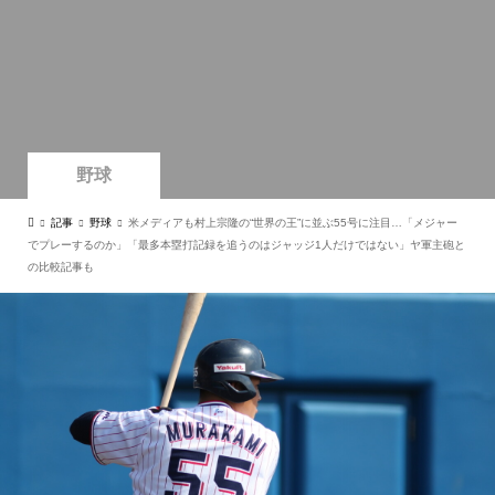
野球
記事
野球
米メディアも村上宗隆の“世界の王”に並ぶ55号に注目…「メジャー
でプレーするのか」「最多本塁打記録を追うのはジャッジ1人だけではない」ヤ軍主砲と
の比較記事も