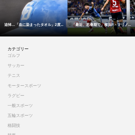
追悼…「血に染まったタオル」2度...
「最近、思春期で」横浜F・マリノ...
カテゴリー
ゴルフ
サッカー
テニス
モータースポーツ
ラグビー
一般スポーツ
五輪スポーツ
格闘技