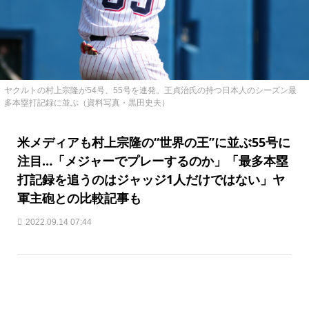
ヤクルトの村上宗隆が54号、55号を連発。王貞治氏の持つ日本人のシーズン最
多本塁打記録に並ぶ（資料写真・黒田史夫）
米メディアも村上宗隆の“世界の王”に並ぶ55号に
注目…「メジャーでプレーするのか」「最多本塁
打記録を追うのはジャッジ1人だけではない」ヤ
軍主砲との比較記事も
2022.09.14 07:44