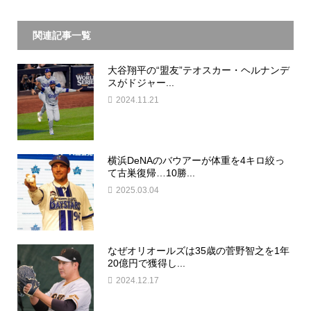
関連記事一覧
大谷翔平の“盟友”テオスカー・ヘルナンデ
スがドジャー...
2024.11.21
横浜DeNAのバウアーが体重を4キロ絞っ
て古巣復帰…10勝...
2025.03.04
なぜオリオールズは35歳の菅野智之を1年
20億円で獲得し...
2024.12.17