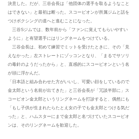
決意した。だが、三谷会長は「他団体の選手を取るようなこと
はできない」と最初は断った。スコーピオンが所属ジムと話を
つけボクシングの道へと進むことになった。
三谷Sジムでは、数年前から「ファンに覚えてもらいやすい
ように」と有望選手にはリングネームをつけている。
三谷会長は、初めて練習でミットを受けたときに、その「見
えなかった」左ストレートにゾッコンとなり、「まるでサソリ
の毒針のようだったから」と、直感的にスコーピオンという名
が頭に浮かんだ。
「日本語と組み合わせた方がいいし、可愛い顔をしているので
金太郎という名前が出てきた」と三谷会長が「冗談半部に」ス
コーピオン金太郎というリングネームを打診すると、偶然にも
「もし子供が生まれたらたとえ女の子でも金太郎とつける気だ
った」と、ハムスターにまで金太郎と名づけていたスコーピオ
ンは、そのリングネームを歓迎した。