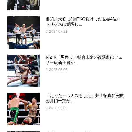
那須川天心に3回TKO負けした世界4位ロ
ドリゲスは覚醒し...
2024.07.21
RIZIN「男祭り」朝倉未来の復活劇はフェ
ザー級新王者が...
2025.05.05
「たった一つミスをした」井上拓真に完敗
の井岡一翔が...
2026.05.05