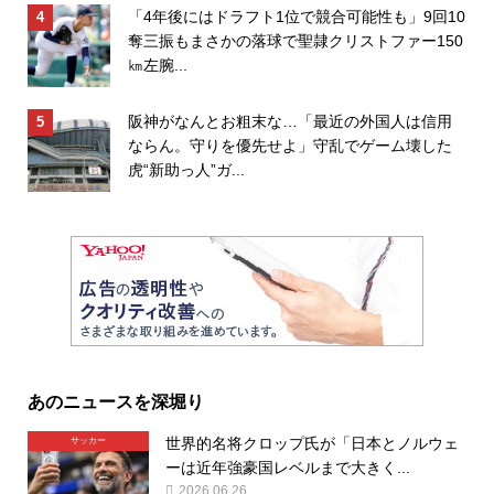
「4年後にはドラフト1位で競合可能性も」9回10
奪三振もまさかの落球で聖隷クリストファー150
㎞左腕...
阪神がなんとお粗末な…「最近の外国人は信用
ならん。守りを優先せよ」守乱でゲーム壊した
虎“新助っ人”ガ...
あのニュースを深堀り
世界的名将クロップ氏が「日本とノルウェ
サッカー
ーは近年強豪国レベルまで大きく...
2026.06.26