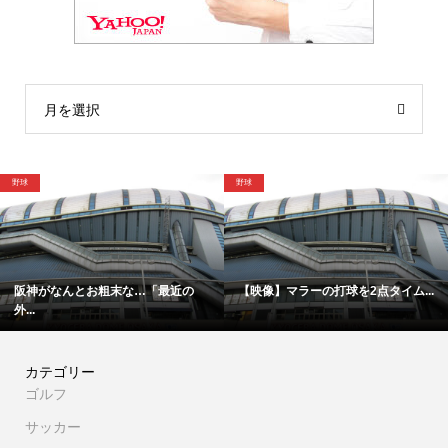
月を選択
球
野球
格
阪神がなんとお粗末な…「最近の
【映像】マラーの打球を2点タイム...
...
カテゴリー
ゴルフ
サッカー