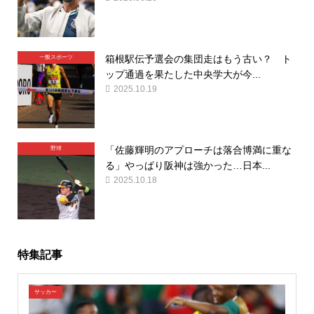
箱根駅伝予選会の集団走はもう古い？ ト
一般スポーツ
ップ通過を果たした中央学大が今...
2025.10.19
「佐藤輝明のアプローチは落合博満に重な
野球
る」やっぱり阪神は強かった…日本...
2025.10.18
特集記事
サッカー