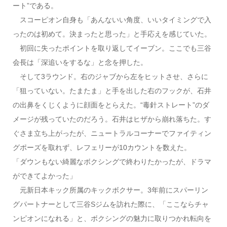
ート”である。
スコーピオン自身も「あんないい角度、いいタイミングで入
ったのは初めて。決まったと思った」と手応えを感じていた。
初回に失ったポイントを取り返してイーブン。ここでも三谷
会長は「深追いをするな」と念を押した。
そして3ラウンド。右のジャブから左をヒットさせ、さらに
「狙っていない。たまたま」と手を出した右のフックが、石井
の出鼻をくじくように顔面をとらえた。“毒針ストレート”のダ
メージが残っていたのだろう。石井はヒザから崩れ落ちた。す
ぐさま立ち上がったが、ニュートラルコーナーでファイティン
グポーズを取れず、レフェリーが10カウントを数えた。
「ダウンもない綺麗なボクシングで終わりたかったが、ドラマ
ができてよかった」
元新日本キック所属のキックボクサー。3年前にスパーリン
グパートナーとして三谷Sジムを訪れた際に、「ここならチャ
ンピオンになれる」と、ボクシングの魅力に取りつかれ転向を