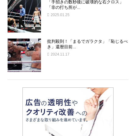
「手招きの数秒後に破壊的な右クロス」
「非の打ち所が...
2025.01.25
批判殺到！「まるでガラクタ」「恥じるべ
き」還暦目前...
2024.11.17