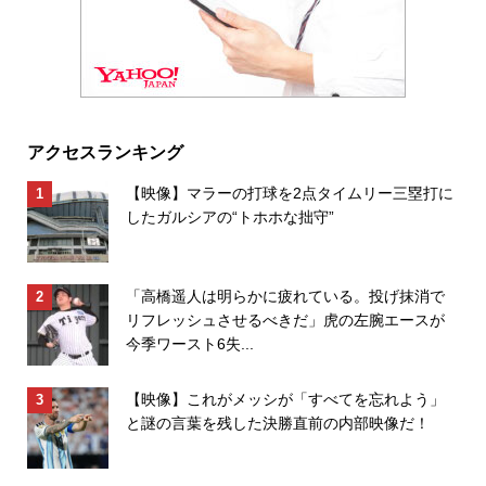
アクセスランキング
【映像】マラーの打球を2点タイムリー三塁打に
したガルシアの“トホホな拙守”
「高橋遥人は明らかに疲れている。投げ抹消で
リフレッシュさせるべきだ」虎の左腕エースが
今季ワースト6失...
【映像】これがメッシが「すべてを忘れよう」
と謎の言葉を残した決勝直前の内部映像だ！