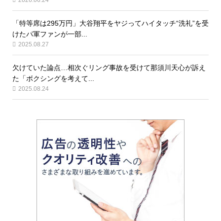
「特等席は295万円」大谷翔平をヤジってハイタッチ“洗礼”を受
けたパ軍ファンが一部...
2025.08.27
欠けていた論点…相次ぐリング事故を受けて那須川天心が訴え
た「ボクシングを考えて...
2025.08.24