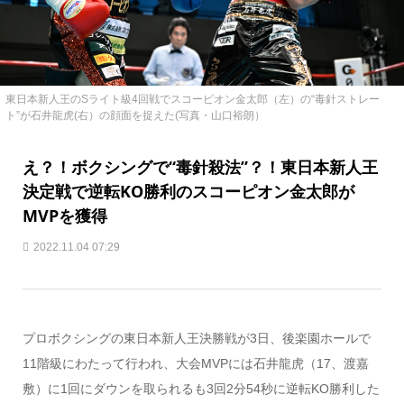
東日本新人王のSライト級4回戦でスコーピオン金太郎（左）の“毒針ストレー
ト”が石井龍虎(右）の顔面を捉えた(写真・山口裕朗）
え？！ボクシングで“毒針殺法”？！東日本新人王
決定戦で逆転KO勝利のスコーピオン金太郎が
MVPを獲得
2022.11.04 07:29
プロボクシングの東日本新人王決勝戦が3日、後楽園ホールで
11階級にわたって行われ、大会MVPには石井龍虎（17、渡嘉
敷）に1回にダウンを取られるも3回2分54秒に逆転KO勝利した