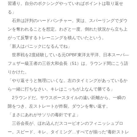
習通り。自分のボクシングやっていればポイントは取り返せ
る」
石井は評判のハードパンチャー。実は、スパーリングでダウ
ンを奪われることを想定。わざと一度、倒れた状況から立ち上
がって反撃するトレーニングを積んでいたという。
「新人はパニックになるんでね」
世界戦を2度経験している元OPBF東洋太平洋、日本スーパ―
フェザー級王者の三谷大和会長（51）は、ラウンド間にこう語
りかけた。
「やり返そうと無理にいくな。左のタイミングがあっているか
ら一緒に打ちなさい。キレはこっちが上なんで勝てる」
2ラウンドだ。サウスポースタイルの遠い距離から、一瞬の
隙をつき、左ストレートが炸裂。ダウンを奪い返す。
「まさにあれがサソリの毒針ですよ」
三谷会長が、ほれ込んだスコーピオンのフィニッシュブロ
ー。スピード、キレ、タイミング…すべてが揃った“毒針ストレ