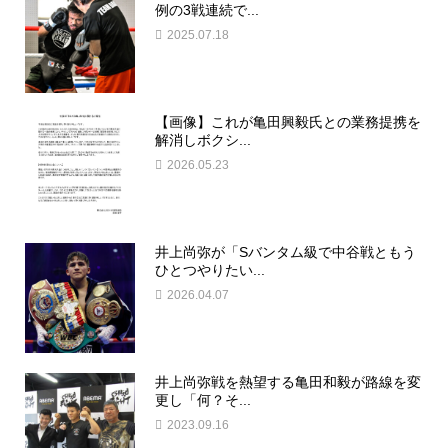
例の3戦連続で...
2025.07.18
【画像】これが亀田興毅氏との業務提携を
解消しボクシ...
2026.05.23
井上尚弥が「Sバンタム級で中谷戦ともう
ひとつやりたい...
2026.04.07
井上尚弥戦を熱望する亀田和毅が路線を変
更し「何？そ...
2023.09.16