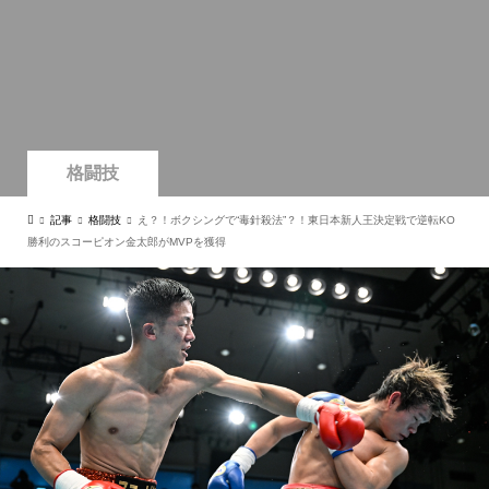
格闘技
記事
格闘技
え？！ボクシングで“毒針殺法”？！東日本新人王決定戦で逆転KO
勝利のスコーピオン金太郎がMVPを獲得