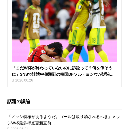
「まだW杯が終わっていないのに訴訟って？何を偉そう
に」SNSで誹謗中傷殺到の韓国DFソル・ヨンウが訴訟...
2026.06.26
話題の議論
「メッシ特権があるようだ。ゴールは取り消されるべき」メッ
シW杯最多得点更新直前...
2026.06.24