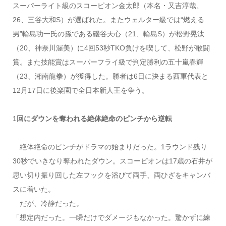
スーパーライト級のスコーピオン金太郎（本名・又吉淳哉、
26、三谷大和S）が選ばれた。またウェルター級では“燃える
男”輪島功一氏の孫である磯谷天心（21、輪島S）が松野晃汰
（20、神奈川渥美）に4回53秒TKO負けを喫して、松野が敢闘
賞。また技能賞はスーパーフライ級で判定勝利の五十嵐春輝
（23、湘南龍拳）が獲得した。勝者は6日に決まる西軍代表と
12月17日に後楽園で全日本新人王を争う。
1
回にダウンを奪われる絶体絶命のピンチから逆転
絶体絶命のピンチがドラマの始まりだった。1ラウンド残り
30秒でいきなり奪われたダウン。スコーピオンは17歳の石井が
思い切り振り回した左フックを浴びて両手、両ひざをキャンバ
スに着いた。
だが、冷静だった。
「想定内だった。一瞬だけでダメージもなかった。驚かずに練