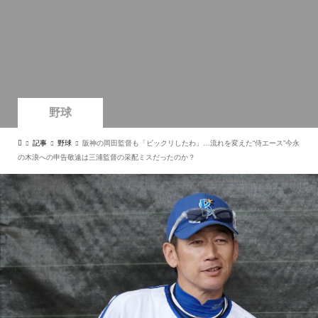
野球
記事
野球
阪神の岡田監督も「ビックリしたわ」…流れを変えた“侍エース”今永
の木浪への申告敬遠は三浦監督の采配ミスだったのか？