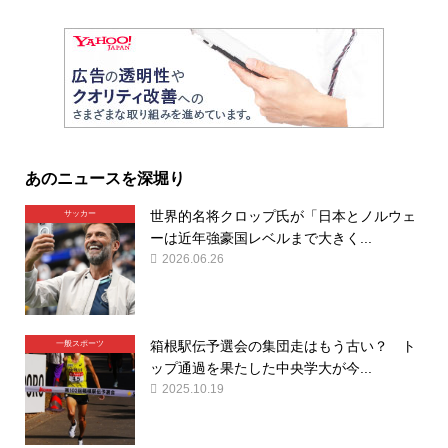
あのニュースを深堀り
世界的名将クロップ氏が「日本とノルウェ
サッカー
ーは近年強豪国レベルまで大きく...
2026.06.26
箱根駅伝予選会の集団走はもう古い？ ト
一般スポーツ
ップ通過を果たした中央学大が今...
2025.10.19