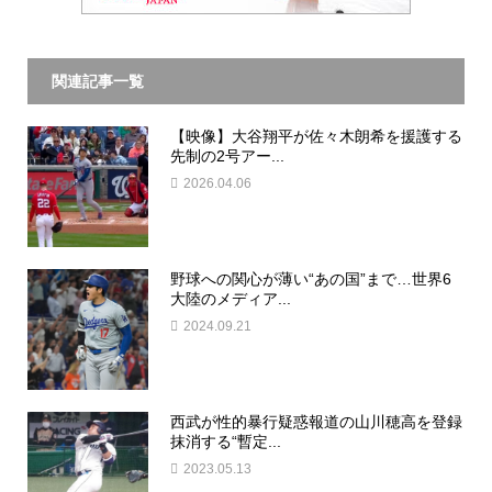
関連記事一覧
【映像】大谷翔平が佐々木朗希を援護する
先制の2号アー...
2026.04.06
野球への関心が薄い“あの国”まで…世界6
大陸のメディア...
2024.09.21
西武が性的暴行疑惑報道の山川穂高を登録
抹消する“暫定...
2023.05.13