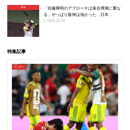
「佐藤輝明のアプローチは落合博満に重な
野球
る」やっぱり阪神は強かった…日本...
2025.10.18
特集記事
サッカー