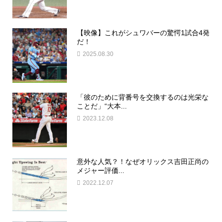
【映像】これがシュワバーの驚愕1試合4発
だ！
2025.08.30
「彼のために背番号を交換するのは光栄な
ことだ」“大本...
2023.12.08
意外な人気？！なぜオリックス吉田正尚の
メジャー評価...
2022.12.07