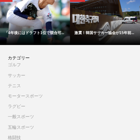
年後にはドラフト1位で競合可...
激震！韓国サッカー協会が15年前...
【映
カテゴリー
ゴルフ
サッカー
テニス
モータースポーツ
ラグビー
一般スポーツ
五輪スポーツ
格闘技