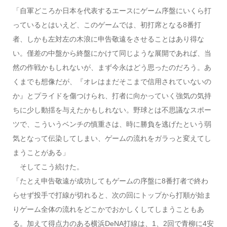
「自軍どころか日本を代表するエースにゲーム序盤にいくら打
っているとはいえど、このゲームでは、初打席となる8番打
者、しかも左対左の木浪に申告敬遠をさせることはあり得な
い。僅差の中盤から終盤にかけて同じような展開であれば、当
然の作戦かもしれないが、まず今永はどう思ったのだろう。あ
くまでも想像だが、『オレはまだそこまで信用されていないの
か』とプライドを傷つけられ、打者に向かっていく強気の気持
ちに少し動揺を与えたかもしれない。野球とは不思議なスポー
ツで、こういうベンチの慎重さは、時に勝負を逃げたという弱
気となって伝染してしまい、ゲームの流れをガラっと変えてし
まうことがある」
そしてこう続けた。
「たとえ申告敬遠が成功してもゲームの序盤に8番打者で終わ
らせず投手で打線が切れると、次の回にトップから打順が始ま
りゲーム全体の流れをどこかでおかしくしてしまうこともあ
る。加えて得点力のある横浜DeNA打線は、1、2回で青柳に4安