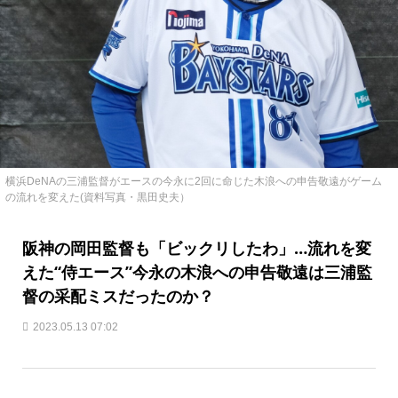
横浜DeNAの三浦監督がエースの今永に2回に命じた木浪への申告敬遠がゲーム
の流れを変えた(資料写真・黒田史夫）
阪神の岡田監督も「ビックリしたわ」…流れを変
えた“侍エース”今永の木浪への申告敬遠は三浦監
督の采配ミスだったのか？
2023.05.13 07:02