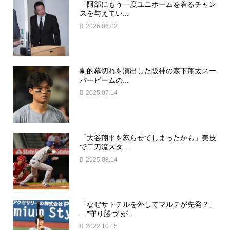
「阿部にもう一度ユニホームを着るチャン
スを与えてい...
2026.06.02
劇的幕切れを演出した阪神の森下翔太スー
パービームの...
2025.07.14
「大谷翔平を怒らせてしまったかも」美技
で二刀流スタ...
2025.08.14
「なぜサトテルを外してマルテが先発？」
…”守り勝つ”が...
2022.10.15