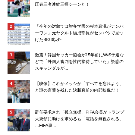
圧巻三者連続三振シーンだ！
「今年の対象では智弁学園の杉本真滉がナンバ
ーワン」元ヤクルト編成部長がセンバツで見つ
けたBIG3以外...
激震！韓国サッカー協会が15年前にW杯予選な
どで「外国人審判を性的接待していた」疑惑の
スキャンダルが...
【映像】これがメッシが「すべてを忘れよう」
と謎の言葉を残した決勝直前の内部映像だ！
辞任要求され「孤立無援」FIFA会長がトランプ
大統領に助けを求めるも「電話を無視される」
…FIFA事...