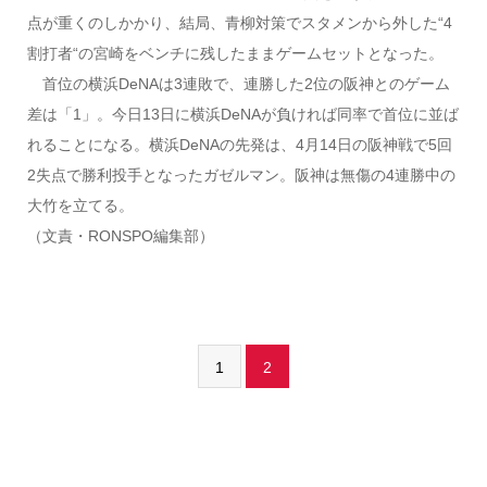
点が重くのしかかり、結局、青柳対策でスタメンから外した“4
割打者“の宮崎をベンチに残したままゲームセットとなった。
首位の横浜DeNAは3連敗で、連勝した2位の阪神とのゲーム
差は「1」。今日13日に横浜DeNAが負ければ同率で首位に並ば
れることになる。横浜DeNAの先発は、4月14日の阪神戦で5回
2失点で勝利投手となったガゼルマン。阪神は無傷の4連勝中の
大竹を立てる。
（文責・RONSPO編集部）
1
2