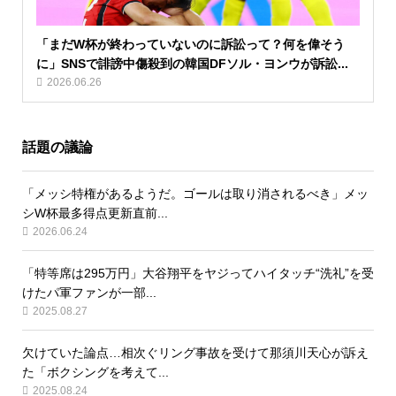
「まだW杯が終わっていないのに訴訟って？何を偉そう
に」SNSで誹謗中傷殺到の韓国DFソル・ヨンウが訴訟...
2026.06.26
話題の議論
「メッシ特権があるようだ。ゴールは取り消されるべき」メッ
シW杯最多得点更新直前...
2026.06.24
「特等席は295万円」大谷翔平をヤジってハイタッチ“洗礼”を受
けたパ軍ファンが一部...
2025.08.27
欠けていた論点…相次ぐリング事故を受けて那須川天心が訴え
た「ボクシングを考えて...
2025.08.24