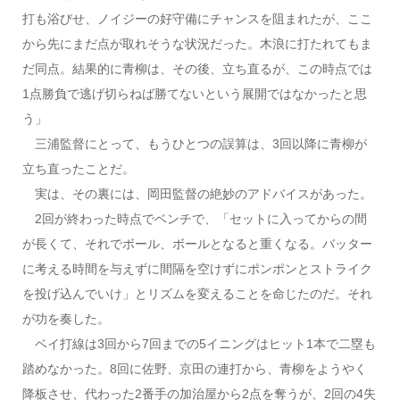
打も浴びせ、ノイジーの好守備にチャンスを阻まれたが、ここ
から先にまだ点が取れそうな状況だった。木浪に打たれてもま
だ同点。結果的に青柳は、その後、立ち直るが、この時点では
1点勝負で逃げ切らねば勝てないという展開ではなかったと思
う」
三浦監督にとって、もうひとつの誤算は、3回以降に青柳が
立ち直ったことだ。
実は、その裏には、岡田監督の絶妙のアドバイスがあった。
2回が終わった時点でベンチで、「セットに入ってからの間
が長くて、それでボール、ボールとなると重くなる。バッター
に考える時間を与えずに間隔を空けずにポンポンとストライク
を投げ込んでいけ」とリズムを変えることを命じたのだ。それ
が功を奏した。
ベイ打線は3回から7回までの5イニングはヒット1本で二塁も
踏めなかった。8回に佐野、京田の連打から、青柳をようやく
降板させ、代わった2番手の加治屋から2点を奪うが、2回の4失