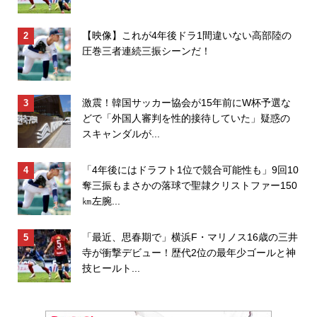
【映像】これが4年後ドラ1間違いない高部陸の
圧巻三者連続三振シーンだ！
激震！韓国サッカー協会が15年前にW杯予選な
どで「外国人審判を性的接待していた」疑惑の
スキャンダルが...
「4年後にはドラフト1位で競合可能性も」9回10
奪三振もまさかの落球で聖隷クリストファー150
㎞左腕...
「最近、思春期で」横浜F・マリノス16歳の三井
寺が衝撃デビュー！歴代2位の最年少ゴールと神
技ヒールト...