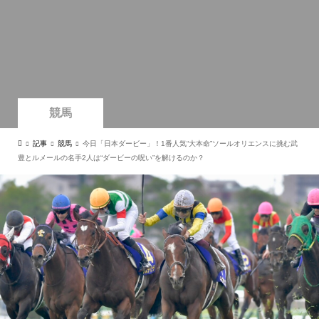
競馬
記事
競馬
今日「日本ダービー」！1番人気“大本命”ソールオリエンスに挑む武
豊とルメールの名手2人は“ダービーの呪い”を解けるのか？