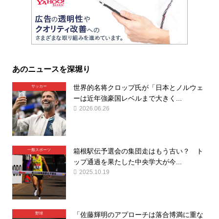
あのニュースを深堀り
世界的名将クロップ氏が「日本とノルウェ
サッカー
ーは近年強豪国レベルまで大きく...
2026.06.26
箱根駅伝予選会の集団走はもう古い？ ト
一般スポーツ
ップ通過を果たした中央学大が今...
2025.10.19
「佐藤輝明のアプローチは落合博満に重な
野球