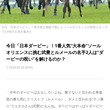
今日「日本ダービー」！皐月賞を無敗で制したソールオリエンスが前売りオッズ
で1.9倍の人気を集めた
今日「日本ダービー」！1番人気“大本命”ソール
オリエンスに挑む武豊とルメールの名手2人は“ダ
ービーの呪い”を解けるのか？
2023.05.28 08:04
「今年のダービーはおもしろいよね。勝てないと言われる青葉
賞の勝ち馬にクリストフ（ルメール）。ダメと言われる“テン乗
り”でユタカさん(武豊)だもんね。ダービーはやっぱりダービー