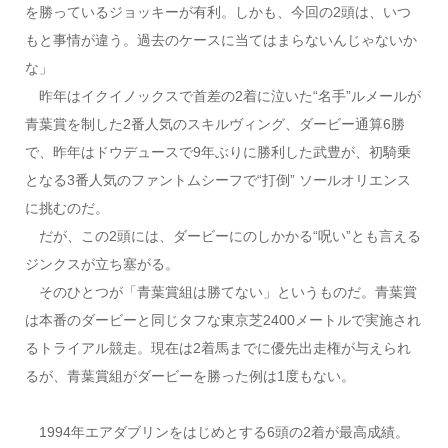
を勝っているジョッキーが有利。しかも、今回の2頭は、いつ
もと事情が違う。過去のケースに当てはまらないんじゃないか
な」
昨年はイクイノックスで首差の2着に泣いた“名手”ルメールが
青葉賞を制した2番人気のスキルヴィング、ダービー通算6勝
で、昨年はドウデュースで9年ぶりに勝利した武豊が、初騎乗
となる3番人気のファントムシーフで“打倒” ソールオリエンス
に挑むのだ。
だが、この2頭には、ダービーにのしかかる“呪い”とも言える
ジンクスが立ち塞がる。
そのひとつが「青葉賞組は勝てない」というものだ。青葉賞
は本番のダービーと同じタフな東京芝2400メートルで実施され
るトライアル競走。現在は2着馬までに優先出走権が与えられ
るが、青葉賞組がダービーを勝った例は1度もない。
1994年エアダブリンをはじめとする6頭の2着が最高成績。