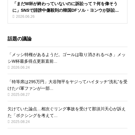
「まだW杯が終わっていないのに訴訟って？何を偉そう
に」SNSで誹謗中傷殺到の韓国DFソル・ヨンウが訴訟...
2026.06.26
話題の議論
「メッシ特権があるようだ。ゴールは取り消されるべき」メッ
シW杯最多得点更新直前...
2026.06.24
「特等席は295万円」大谷翔平をヤジってハイタッチ“洗礼”を受
けたパ軍ファンが一部...
2025.08.27
欠けていた論点…相次ぐリング事故を受けて那須川天心が訴え
た「ボクシングを考えて...
2025.08.24