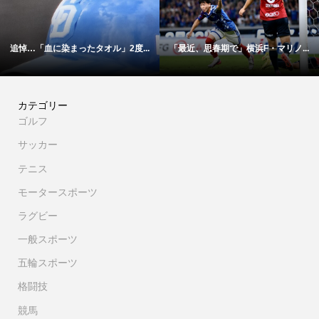
「血に染まったタオル」2度...
「最近、思春期で」横浜F・マリノ...
【映像
カテゴリー
ゴルフ
サッカー
テニス
モータースポーツ
ラグビー
一般スポーツ
五輪スポーツ
格闘技
競馬