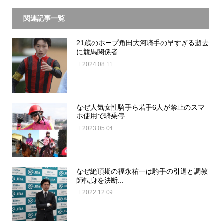
関連記事一覧
21歳のホープ角田大河騎手の早すぎる逝去
に競馬関係者...
2024.08.11
なぜ人気女性騎手ら若手6人が禁止のスマ
ホ使用で騎乗停...
2023.05.04
なぜ絶頂期の福永祐一は騎手の引退と調教
師転身を決断...
2022.12.09