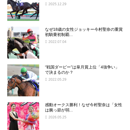
2025.12.29
なぜ18歳の女性ジョッキー今村聖奈の重賞
初騎乗初制覇...
2022.07.04
“戦国ダービー”は皐月賞上位「4強争い」
で決まるのか？
2022.05.29
感動オークス勝利！なぜ今村聖奈は「女性
は腕っ節が弱...
2026.05.25