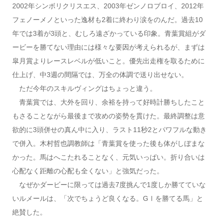
2002年シンボリクリスエス、2003年ゼンノロブロイ、2012年
フェノーメノといった逸材も2着に終わり涙をのんだ。過去10
年では3着が3頭と、むしろ遠ざかっている印象。青葉賞組がダ
ービーを勝てない理由には様々な要因が考えられるが、まずは
皐月賞よりレースレベルが低いこと。優先出走権を取るために
仕上げ、中3週の間隔では、万全の体調で送り出せない。
ただ今年のスキルヴィングはちょっと違う。
青葉賞では、大外を回り、余裕を持って好時計勝ちしたこと
もさることながら最後まで攻めの姿勢を貫けた。最終調整は意
欲的に3頭併せの真ん中に入り、ラスト11秒2とパワフルな動き
で併入。木村哲也調教師は「青葉賞を使った後も体がしぼまな
かった。馬はへこたれることなく、元気いっぱい。折り合いは
心配なく距離の心配も全くない」と強気だった。
なぜかダービーに限っては過去7度挑んで1度しか勝てていな
いルメールは、「次でちょうど良くなる。GⅠを勝てる馬」と
絶賛した。