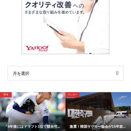
月を選択
野球
野球
15年前...
【映像】これが4年後ドラ1間違い...
「高橋遥人は明らかに疲