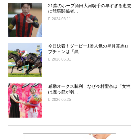
21歳のホープ角田大河騎手の早すぎる逝去
に競馬関係者...
2024.08.11
今日決着！ダービー1番人気の皐月賞馬ロ
ブチェンは「黒...
2026.05.31
感動オークス勝利！なぜ今村聖奈は「女性
は腕っ節が弱...
2026.05.25