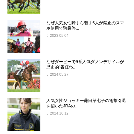
なぜ人気女性騎手ら若手6人が禁止のスマ
ホ使用で騎乗停...
2023.05.04
なぜダービーで9番人気ダノンデサイルが
歴史的“番狂わ...
2024.05.27
人気女性ジョッキー藤田菜七子の電撃引退
を招いたJRAの...
2024.10.12