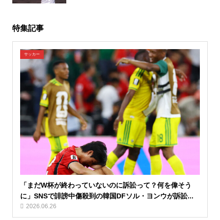
特集記事
サッカー
「まだW杯が終わっていないのに訴訟って？何を偉そう
に」SNSで誹謗中傷殺到の韓国DFソル・ヨンウが訴訟...
2026.06.26