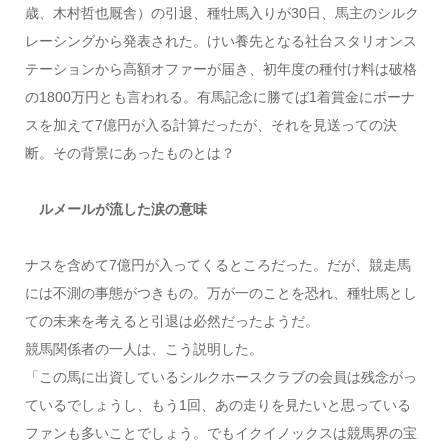
歳、木村哲也厩舎）の引退、種牡馬入りが30日、馬主のシルク
レーシングから発表された。けい養先となる社台スタリオンス
テーションから高額オファーが届き、初年度の種付け料は破格
の1800万円とも言われる。有馬記念に勝てば1着賞金にボーナ
スを加えて7億円が入る計算だったが、それを見送っての決
断。その背景にあったものとは？
ルメールが流した涙の意味
ナスを含めて7億円が入ってくるところだった。だが、競走馬
には不測の事態がつきもの。万が一のことを恐れ、種牡馬とし
ての未来を考えると引退は必然だったようだ。
競馬関係者の一人は、こう説明した。
「この馬に出資しているシルクホースクラブの会員は残念がっ
ているでしょうし、もう1回、あの走りを見たいと思っている
ファンも多いことでしょう。でもイクイノックスは競馬界の宝