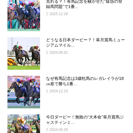
荒れる？！有馬記念を騒がせた“疑惑の登
録馬問題”で1番...
2025.12.28
どうなる日本ダービー？！皐月賞馬ミュー
ジアムマイル...
2025.06.01
なぜ有馬記念は3歳牝馬のレガレイラが18
㎝差で勝ち1番...
2024.12.23
今日ダービー！無敗の“大本命”皐月賞馬ジ
ャスティンミ...
2024.05.26