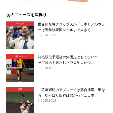
あのニュースを深堀り
世界的名将クロップ氏が「日本とノルウェ
サッカー
ーは近年強豪国レベルまで大きく...
2026.06.26
箱根駅伝予選会の集団走はもう古い？ ト
一般スポーツ
ップ通過を果たした中央学大が今...
2025.10.19
「佐藤輝明のアプローチは落合博満に重な
野球
る」やっぱり阪神は強かった…日本...
2025.10.18