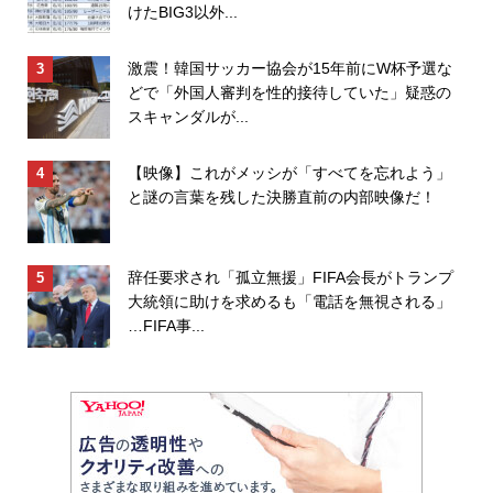
けたBIG3以外...
激震！韓国サッカー協会が15年前にW杯予選な
どで「外国人審判を性的接待していた」疑惑の
スキャンダルが...
【映像】これがメッシが「すべてを忘れよう」
と謎の言葉を残した決勝直前の内部映像だ！
辞任要求され「孤立無援」FIFA会長がトランプ
大統領に助けを求めるも「電話を無視される」
…FIFA事...