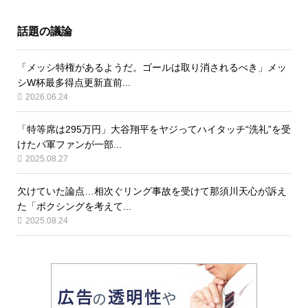
話題の議論
「メッシ特権があるようだ。ゴールは取り消されるべき」メッ
シW杯最多得点更新直前...
2026.06.24
「特等席は295万円」大谷翔平をヤジってハイタッチ“洗礼”を受
けたパ軍ファンが一部...
2025.08.27
欠けていた論点…相次ぐリング事故を受けて那須川天心が訴え
た「ボクシングを考えて...
2025.08.24