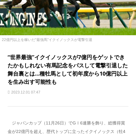
22億円以上を稼いだ“最強馬”イクイノックスが電撃引退
“世界最強”イクイノックスが7億円をゲットでき
たかもしれない有馬記念をパスして電撃引退した
舞台裏とは…種牡馬として初年度から10億円以上
を生み出す可能性も
2023.12.01 07:47
ジャパンカップ（11月26日）でGⅠ6連勝を飾り、総獲得賞
金が22億円を超え、歴代トップに立ったイクイノックス（牡4