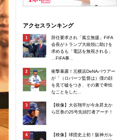
アクセスランキング
辞任要求され「孤立無援」FIFA
会長がトランプ大統領に助けを
求めるも「電話を無視される」
…FIFA事...
衝撃暴露！元横浜DeNAバウアー
が「（ロバーツ監督は）僕の顔
を見て嘘をつき、その裏で卑怯
なことをした...
【映像】大谷翔平が今永昇太か
ら圧巻の25号先頭打者アーチ！
【映像】球団史上初！阪神ガル