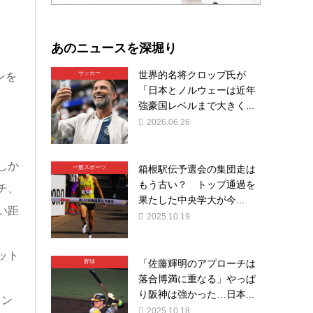
あのニュースを深堀り
世界的名将クロップ氏が
サッカー
ンを
「日本とノルウェーは近年
強豪国レベルまで大きく...
2026.06.26
しか
箱根駅伝予選会の集団走は
一般スポーツ
もう古い？ トップ通過を
チ、
果たした中央学大が今...
い距
2025.10.19
ット
「佐藤輝明のアプローチは
野球
落合博満に重なる」やっぱ
り阪神は強かった…日本...
ャン
2025.10.18