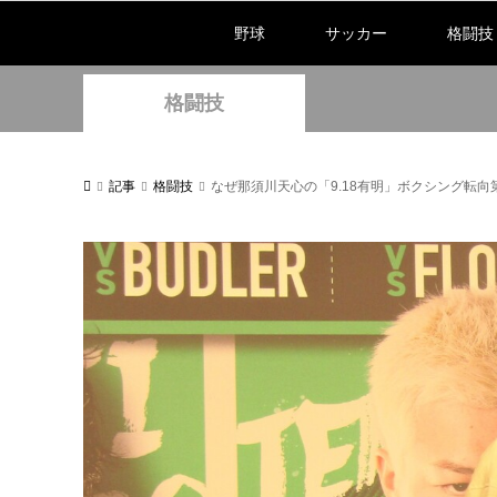
野球
サッカー
格闘技
格闘技
記事
格闘技
なぜ那須川天心の「9.18有明」ボクシング転