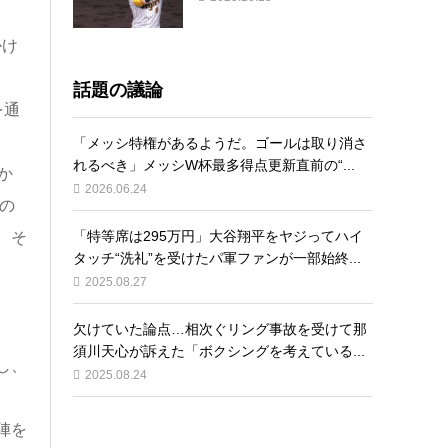
かけ
話題の議論
を通
「メッシ特権があるようだ。ゴールは取り消さ
れるべき」メッシW杯最多得点更新直前の“...
か
2026.06.24
の
「特等席は295万円」大谷翔平をヤジってハイ
。そ
タッチ“洗礼”を受けたパ軍ファンが一部始終...
2025.08.27
欠けていた論点…相次ぐリング事故を受けて那
須川天心が訴えた「ボクシングを考えている...
し、
2025.08.24
陣を