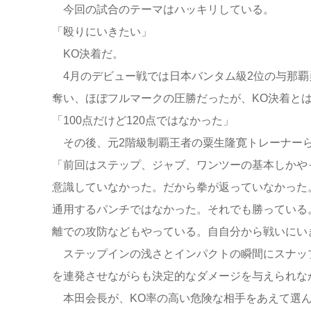
今回の試合のテーマはハッキリしている。
「殴りにいきたい」
KO決着だ。
4月のデビュー戦では日本バンタム級2位の与那覇
奪い、ほぼフルマークの圧勝だったが、KO決着と
「100点だけど120点ではなかった」
その後、元2階級制覇王者の粟生隆寛トレーナーら
「前回はステップ、ジャブ、ワンツーの基本しかや
意識していなかった。だから拳が返っていなかった
通用するパンチではなかった。それでも勝っている
離での攻防などもやっている。自自分から戦いにい
ステップインの浅さとインパクトの瞬間にスナッ
を連発させながらも決定的なダメージを与えられな
本田会長が、KO率の高い危険な相手をあえて選ん