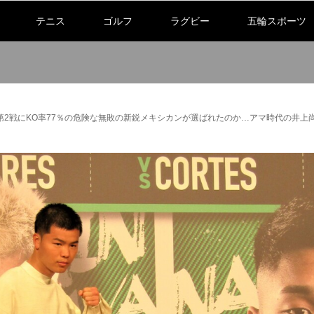
テニス
ゴルフ
ラグビー
五輪スポーツ
向第2戦にKO率77％の危険な無敗の新鋭メキシカンが選ばれたのか…アマ時代の井