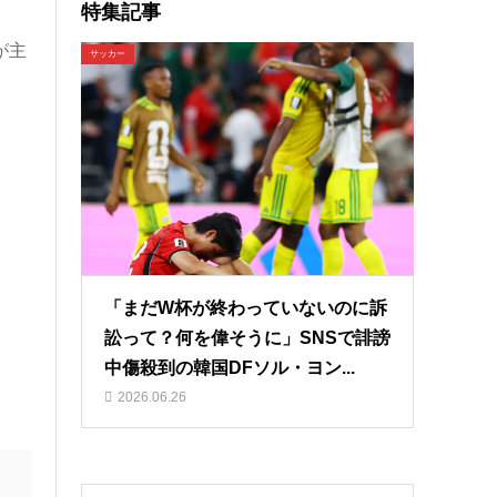
特集記事
が主
サッカー
「まだW杯が終わっていないのに訴
訟って？何を偉そうに」SNSで誹謗
中傷殺到の韓国DFソル・ヨン...
2026.06.26