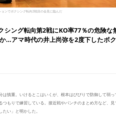
ションでボクシング転向2戦目の会見に臨んだ
クシング転向第2戦にKO率77％の危険な
か…アマ時代の井上尚弥を2度下したボ
分は慎重。いけるとこはいくが、根本はびびりで防御して弱っ
るつもりで練習している。接近戦やパンチのまとめ方など、見
したい」と明かした。