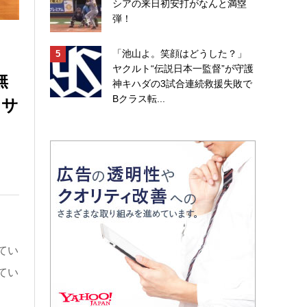
シアの来日初安打がなんと満塁
弾！
「池山よ。笑顔はどうした？」
ヤクルト“伝説日本一監督”が守護
無
神キハダの3試合連続救援失敗で
クサ
Bクラス転...
てい
てい