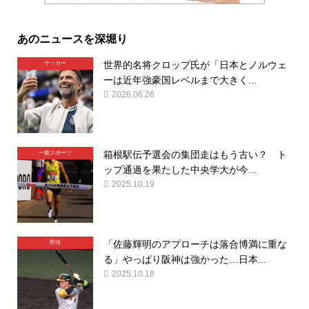
あのニュースを深堀り
世界的名将クロップ氏が「日本とノルウェ
サッカー
ーは近年強豪国レベルまで大きく...
2026.06.26
箱根駅伝予選会の集団走はもう古い？ ト
一般スポーツ
ップ通過を果たした中央学大が今...
2025.10.19
「佐藤輝明のアプローチは落合博満に重な
野球
る」やっぱり阪神は強かった…日本...
2025.10.18