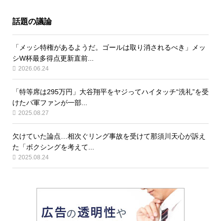
話題の議論
「メッシ特権があるようだ。ゴールは取り消されるべき」メッ
シW杯最多得点更新直前...
2026.06.24
「特等席は295万円」大谷翔平をヤジってハイタッチ“洗礼”を受
けたパ軍ファンが一部...
2025.08.27
欠けていた論点…相次ぐリング事故を受けて那須川天心が訴え
た「ボクシングを考えて...
2025.08.24