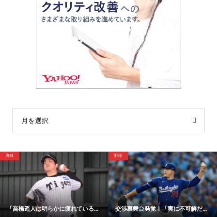
月を選択
サッカー
野球
渉裏舞台発覚！「実に不可解だ...
「48時間以内にサイン！」冨安健...
【