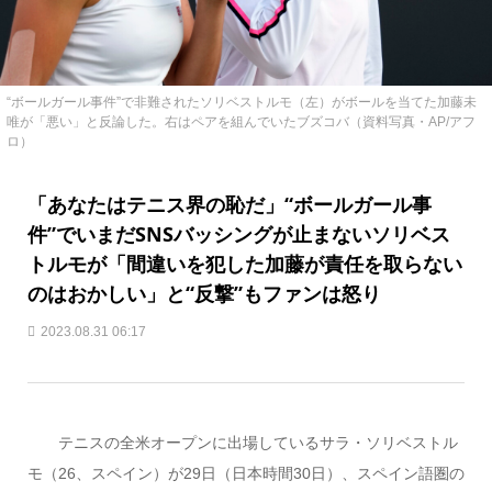
“ボールガール事件”で非難されたソリベストルモ（左）がボールを当てた加藤未
唯が「悪い」と反論した。右はペアを組んでいたブズコバ（資料写真・AP/アフ
ロ）
「あなたはテニス界の恥だ」“ボールガール事
件”でいまだSNSバッシングが止まないソリベス
トルモが「間違いを犯した加藤が責任を取らない
のはおかしい」と“反撃”もファンは怒り
2023.08.31 06:17
テニスの全米オープンに出場しているサラ・ソリベストル
モ（26、スペイン）が29日（日本時間30日）、スペイン語圏の