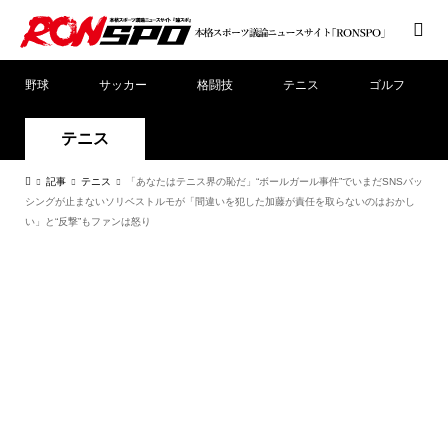
野球
サッカー
格闘技
テニス
ゴルフ
テニス
記事
テニス
「あなたはテニス界の恥だ」“ボールガール事件”でいまだSNSバッ
シングが止まないソリベストルモが「間違いを犯した加藤が責任を取らないのはおかし
い」と“反撃”もファンは怒り