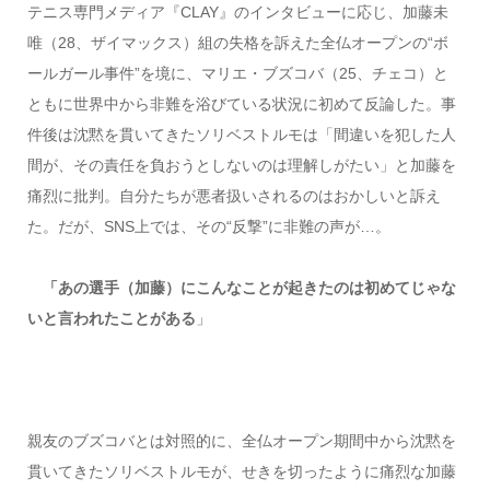
テニス専門メディア『CLAY』のインタビューに応じ、加藤未
唯（28、ザイマックス）組の失格を訴えた全仏オープンの“ボ
ールガール事件”を境に、マリエ・ブズコバ（25、チェコ）と
ともに世界中から非難を浴びている状況に初めて反論した。事
件後は沈黙を貫いてきたソリベストルモは「間違いを犯した人
間が、その責任を負おうとしないのは理解しがたい」と加藤を
痛烈に批判。自分たちが悪者扱いされるのはおかしいと訴え
た。だが、SNS上では、その“反撃”に非難の声が…。
「あの選手（加藤）にこんなことが起きたのは初めてじゃな
いと言われたことがある
」
親友のブズコバとは対照的に、全仏オープン期間中から沈黙を
貫いてきたソリベストルモが、せきを切ったように痛烈な加藤