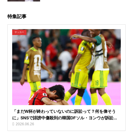
特集記事
サッカー
「まだW杯が終わっていないのに訴訟って？何を偉そう
に」SNSで誹謗中傷殺到の韓国DFソル・ヨンウが訴訟...
2026.06.26