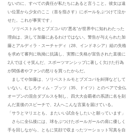
ないのに、すべての責任が私たちにあると言うこと。彼女は遠
い位置から少女のここ（首を指さす）にボールをぶつけて泣か
せた。これが事実です」
ソリベストルモとブズコバの“悪名”が世界中に知れわたった
理由は、決して加藤にあるわけではない。警告が与えられた加
藤とアルディラ・スーチャディ（28、インドネシア）組の失格
を求めて審判に執拗に抗議し、実際に失格が宣告された直後に
2人でほくそ笑んだ、スポーツマンシップに著しく欠けた行為
が関係者やファンの怒りを買ったからだ。
ましてや加藤は、ソリベストルモとブズコバを糾弾などして
いない。むしろティム・プッツ（35、ドイツ）とのペアで全仏
オープンの混合ダブルスを制し、四大大会覇者の系譜に名を刻
んだ直後のスピーチで、2人へこんな言葉を届けている。
「サラとマリエとも、またいい試合をしたいと願っています」
さらに全仏後には、球をぶつけたボールガールの肩に優しく
手を回しながら、ともに笑顔で収まったツーショット写真を自