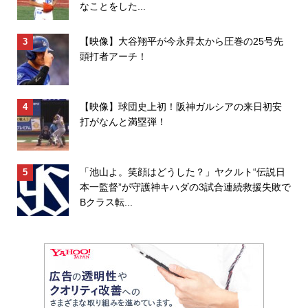
なことをした...
【映像】大谷翔平が今永昇太から圧巻の25号先
頭打者アーチ！
【映像】球団史上初！阪神ガルシアの来日初安
打がなんと満塁弾！
「池山よ。笑顔はどうした？」ヤクルト“伝説日
本一監督”が守護神キハダの3試合連続救援失敗で
Bクラス転...