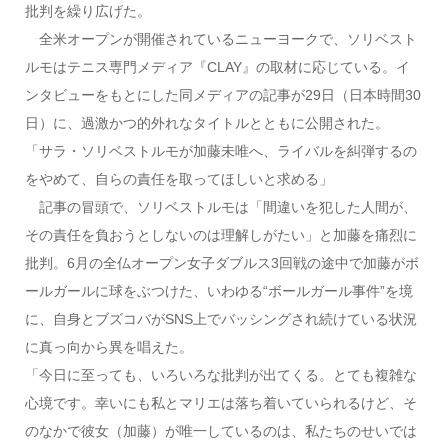
批判を繰り広げた。
全米オープンが開催されているニューヨークで、ソリベスト
ルモはテニス専門メディア『CLAY』の取材に応じている。イ
ンタビューをもとにした同メディアの記事が29日（日本時間30
日）に、過激かつ的外れなタイトルとともに公開された。
「サラ・ソリベストルモが加藤未唯へ、ライバルを糾弾するの
をやめて、自らの責任を取ってほしいと求める」
記事の冒頭で、ソリベストルモは「間違いを犯した人間が、
その責任を負おうとしないのは理解しがたい」と加藤を痛烈に
批判。6月の全仏オープン女子ダブルス3回戦の途中で加藤がボ
ールガールに球をぶつけた、いわゆる“ボールガール事件”を境
に、自身とブズコバがSNS上でバッシングされ続けている状況
に真っ向から異を唱えた。
「今日に至っても、いろいろな批判が出てくる。とても複雑な
心境です。幸いにも私とマリエは落ち着いていられるけど、そ
のなかで彼女（加藤）が唯一しているのは、私たちのせいでは