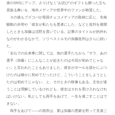
身のSNSにアップ。さりげなく“お詫び”のギフトも贈った立ち
居振る舞いを、海外メディアや世界中のファンが称賛した。
その後もブズコバが母国チェコメディアの取材に応じ、失格
騒動の弁明や「彼女が私たちを悪者にした」などと批判を展開
したときも加藤は沈黙を貫いている。記事のタイトルが的外れ
なのがわかるなかで、ソリベストルモの加藤批判はさらに続い
た。
「全仏での出来事に関しては、他の選手たちから『サラ、あの
選手（加藤）にこんなことが起きたのは今回が初めてじゃな
い』と言われたこともありました。彼女がボールを誰かにぶつ
けたのは確かに初めてだったけど、こういうことをしようとし
たのは初めてじゃない、と。そのときの映像もある。文化が違
うことは理解しているけれども、彼女はそれを受け入れなけれ
ばいけない。私としても両手をあげて、一生を過ごすことはで
きない」
両手をあげて――の箇所は、要は加藤の悪癖を黙って見過ご