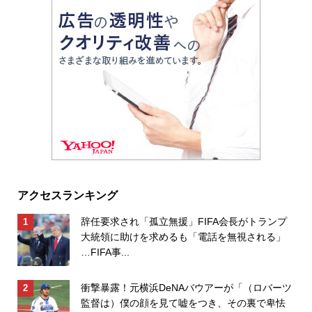
アクセスランキング
辞任要求され「孤立無援」FIFA会長がトランプ
大統領に助けを求めるも「電話を無視される」
…FIFA事...
衝撃暴露！元横浜DeNAバウアーが「（ロバーツ
監督は）僕の顔を見て嘘をつき、その裏で卑怯