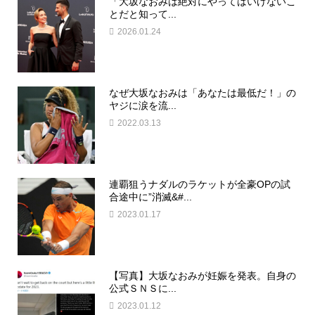
「大坂なおみは絶対にやってはいけないこ
とだと知って...
2026.01.24
なぜ大坂なおみは「あなたは最低だ！」の
ヤジに涙を流...
2022.03.13
連覇狙うナダルのラケットが全豪OPの試
合途中に”消滅&#...
2023.01.17
【写真】大坂なおみが妊娠を発表。自身の
公式ＳＮＳに...
2023.01.12