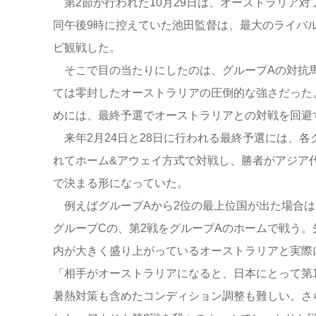
第2節が行われた10月29日は、オーストラリア対
同午後9時に控えていた池田監督は、最大のライバ
ビ観戦した。
そこで目の当たりにしたのは、グループAの対抗馬
ては零封したオーストラリアの圧倒的な強さだった
めには、最終予選でオーストラリアとの対戦を回避
来年2月24日と28日に行われる最終予選には、各
れてホーム&アウェイ方式で対戦し、勝者がアジア
で決まる形になっていた。
例えばグループAから2位の最上位国が出た場合は、
グループCの、第2戦をグループAのホームで戦う。
内が大きく盛り上がっているオーストラリアと実際
「相手がオーストラリアになると、日本にとって第
暑熱対策も含めたコンディション調整も難しい。さ