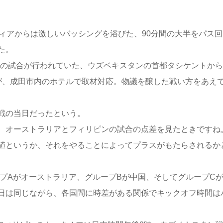
ィアからは激しいバッシングを浴びた、90分間の大半をパス回
た。
の試合が行われていた、ウズベキスタンの首都タシケントから
が、成田市内のホテルで取材対応。物議を醸した戦い方をあえ
戦の当日だったという。
、オーストラリアとフィリピンの試合の点差を見たときですね
値というか、それをやることによってプラスがもたらされるか
プAがオーストラリア、グループBが中国、そしてグループC
日は同じながら、各国間に時差がある関係でキックオフ時間は