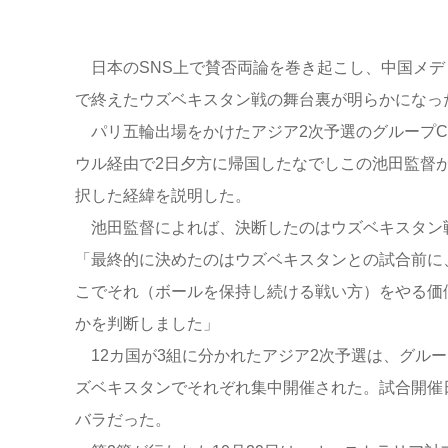
日本のSNS上で賛否両論を巻き起こし、中国メデ
で終えたウズベキスタン戦の舞台裏が明らかになっ
パリ五輪出場をかけたアジア2次予選のグループC
ウル経由で2日夕方に帰国したなでしこの池田監督
択した経緯を説明した。
池田監督によれば、決断したのはウズベキスタン
「最終的に決めたのはウズベキスタンとの試合前に
こでそれ（ボールを保持し続ける戦い方）をやる価
かを判断しました」
12カ国が3組に分かれたアジア2次予選は、グルー
ズベキスタンでそれぞれ集中開催された。試合開催
バラだった。