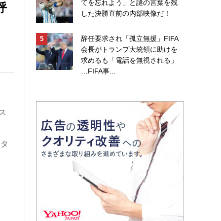
てを忘れよう」と謎の言葉を残
呼
した決勝直前の内部映像だ！
辞任要求され「孤立無援」FIFA
会長がトランプ大統領に助けを
求めるも「電話を無視される」
…FIFA事...
ス
、
スタ