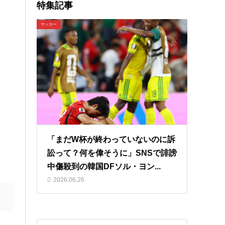
特集記事
サッカー
「まだW杯が終わっていないのに訴
訟って？何を偉そうに」SNSで誹謗
中傷殺到の韓国DFソル・ヨン...
2026.06.26