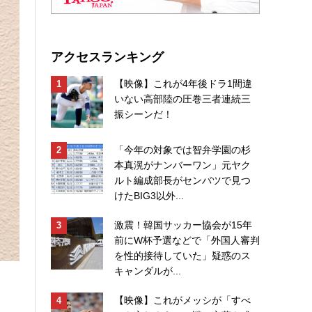
アクセスランキング
【映像】これが4年後ドラ1間違
いない高部陸の圧巻三者連続三
振シーンだ！
「今年の対象では智弁学園の杉
本真滉がナンバーワン」元ヤク
ルト編成部長がセンバツで見つ
けたBIG3以外...
激震！韓国サッカー協会が15年
前にW杯予選などで「外国人審判
を性的接待していた」疑惑のス
キャンダルが...
【映像】これがメッシが「すべ