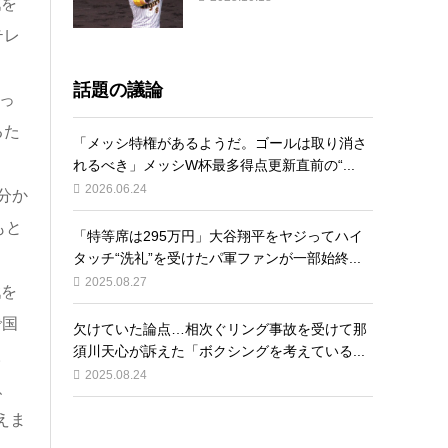
戦を
テレ
話題の議論
っ
るた
「メッシ特権があるようだ。ゴールは取り消さ
れるべき」メッシW杯最多得点更新直前の“...
2026.06.24
分か
もと
「特等席は295万円」大谷翔平をヤジってハイ
タッチ“洗礼”を受けたパ軍ファンが一部始終...
2025.08.27
戦を
で国
欠けていた論点…相次ぐリング事故を受けて那
須川天心が訴えた「ボクシングを考えている...
。
2025.08.24
、
えま