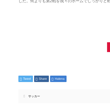
した。何よりも第2戦を我々のホームでしっかりと
Tweet
Share
Hatena
サッカー