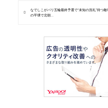
なでしこがパリ五輪最終予選で“未知の洗礼”待つ敵
の平壌で北朝...