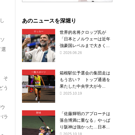
あのニュースを深堀り
し
世界的名将クロップ氏が
サッカー
「日本とノルウェーは近年
ソ
強豪国レベルまで大きく...
て選
2026.06.26
箱根駅伝予選会の集団走は
一般スポーツ
。そ
もう古い？ トップ通過を
果たした中央学大が今...
どう
2025.10.19
がウ
「佐藤輝明のアプローチは
野球
バラ
落合博満に重なる」やっぱ
り阪神は強かった…日本...
2025.10.18