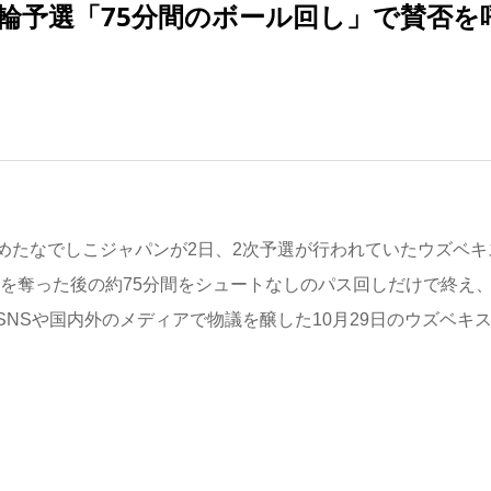
輪予選「75分間のボール回し」で賛否を
たなでしこジャパンが2日、2次予選が行われていたウズベキ
2点を奪った後の約75分間をシュートなしのパス回しだけで終え
NSや国内外のメディアで物議を醸した10月29日のウズベキ