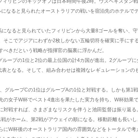
フィリピンのキックオフは日本時間午後2時。ウズベキスタン
ルになると見られたオーストラリアの戦いを宿泊先のホテルで
になると見られていたフィリピンから大量8ゴールを奪い、守
。そこでアジアにわずか2枚しかない五輪切符を確実に手にす
すべきだという戦略が指揮官の脳裏に浮かんだ。
グループの1位と2位の最上位国の計4カ国が進出。2グループに
代表となる。そして、組み合わせは複雑なレギュレーションの
グループCの1位はグループAの1位と対戦する。しかも第1
先の女子W杯でベスト4進出を果たした実力を持ち、W杯効果
に対戦すれば、さまざまなリスクを伴うと池田監督は振り返る
1戦がホーム、第2戦がアウェイの順になる。移動距離も長いし
らにW杯後のオーストラリア国内の雰囲気などをトータルで考