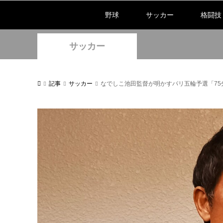
野球
サッカー
格闘技
サッカー
記事
サッカー
なでしこ池田監督が明かすパリ五輪予選「7