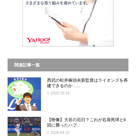
関連記事一覧
西武の松井稼頭央新監督はライオンズを再
建できるのか…...
2022.10.19
【映像】大谷の厄日？これが右肩死球と6
回に襲ったハプ...
2026.04.15