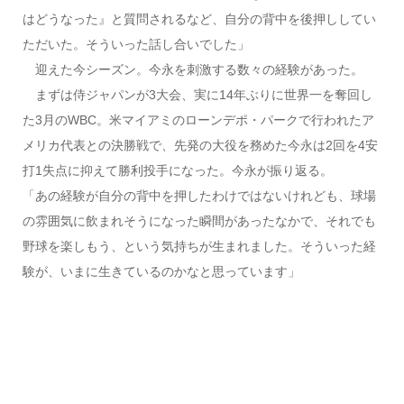
はどうなった』と質問されるなど、自分の背中を後押ししてい
ただいた。そういった話し合いでした」
迎えた今シーズン。今永を刺激する数々の経験があった。
まずは侍ジャパンが3大会、実に14年ぶりに世界一を奪回し
た3月のWBC。米マイアミのローンデポ・パークで行われたア
メリカ代表との決勝戦で、先発の大役を務めた今永は2回を4安
打1失点に抑えて勝利投手になった。今永が振り返る。
「あの経験が自分の背中を押したわけではないけれども、球場
の雰囲気に飲まれそうになった瞬間があったなかで、それでも
野球を楽しもう、という気持ちが生まれました。そういった経
験が、いまに生きているのかなと思っています」