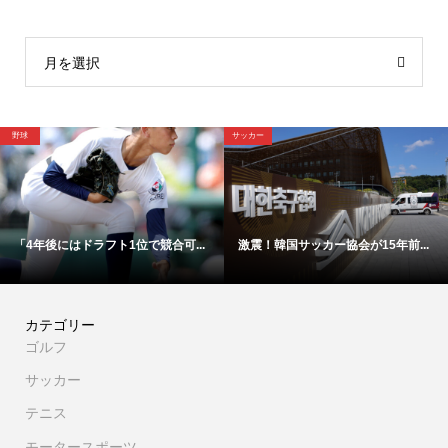
月を選択
サッカー
野球
4年後にはドラフト1位で競合可...
激震！韓国サッカー協会が15年前...
【
カテゴリー
ゴルフ
サッカー
テニス
モータースポーツ