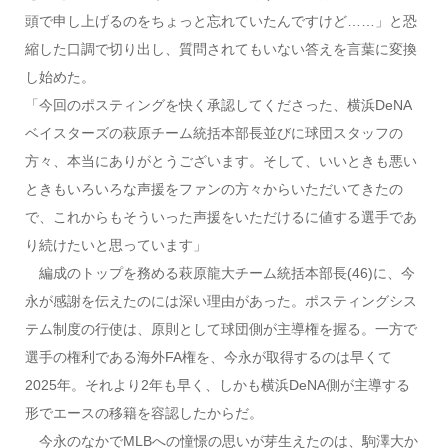
頭で申し上げるのをちょっと忘れていたんですけど……」と恐
縮した口調で切り出し、質問されてもいない答えを言葉に変換
し始めた。
「今回のポスティングを快く承認してくださった、横浜DeNA
ベイスターズの萩原チーム統括本部長並びに球団スタッフの
方々、本当にありがとうございます。そして、いいときも悪い
ときもいろいろな声援をファンの方々からいただいてきたの
で、これからもそういった声援をいただけるに値する選手であ
り続けたいと思っています」
編成のトップを務める萩原龍大チーム統括本部長(46)に、今
永が感謝を伝えたのには深い理由があった。ポスティングシス
テム制度の行使は、原則として球団側が主導権を握る。一方で
選手の権利である海外FA権を、今永が取得するのは早くて
2025年。それより2年も早く、しかも横浜DeNA側が主導する
形でエースの移籍を容認したからだ。
今永のなかでMLBへの憧憬の思いが芽生えたのは、駒澤大か