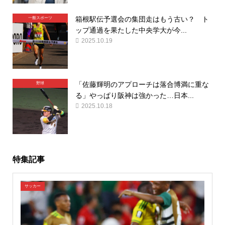
箱根駅伝予選会の集団走はもう古い？ ト
一般スポーツ
ップ通過を果たした中央学大が今...
2025.10.19
「佐藤輝明のアプローチは落合博満に重な
野球
る」やっぱり阪神は強かった…日本...
2025.10.18
特集記事
サッカー