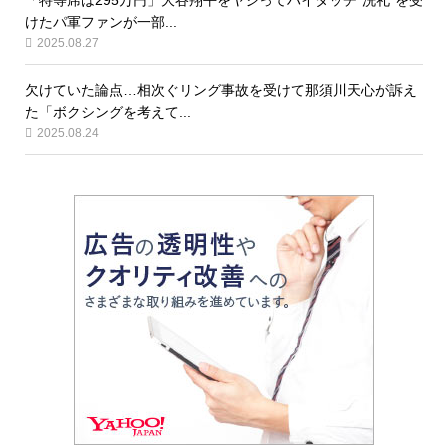
「特等席は295万円」大谷翔平をヤジってハイタッチ“洗礼”を受
けたパ軍ファンが一部...
2025.08.27
欠けていた論点…相次ぐリング事故を受けて那須川天心が訴え
た「ボクシングを考えて...
2025.08.24