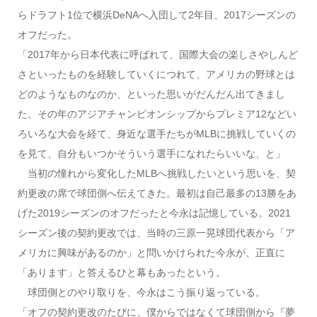
らドラフト1位で横浜DeNAへ入団して2年目、2017シーズンの
オフだった。
「2017年から日本代表に呼ばれて、国際大会の楽しさやしんど
さといったものを経験していくにつれて、アメリカの野球とは
どのようなものなのか、といった思いがだんだん出てきまし
た。その年のアジアチャンピオンシップからプレミア12などい
ろいろな大会を経て、身近な選手たちがMLBに挑戦していくの
を見て、自分もいつかそういう選手になれたらいいな、と」
当初の憧れから変化したMLBへ挑戦したいという思いを、契
約更改の席で球団側へ伝えてきた。最初は自己最多の13勝をあ
げた2019シーズンのオフだったと今永は記憶している。2021
シーズン後の契約更改では、当時の三原一晃球団代表から「ア
メリカに興味があるのか」と問いかけられた今永が、正直に
「あります」と答えるひと幕もあったという。
球団側とのやり取りを、今永はこう振り返っている。
「オフの契約更改のたびに、僕からではなくて球団側から『夢