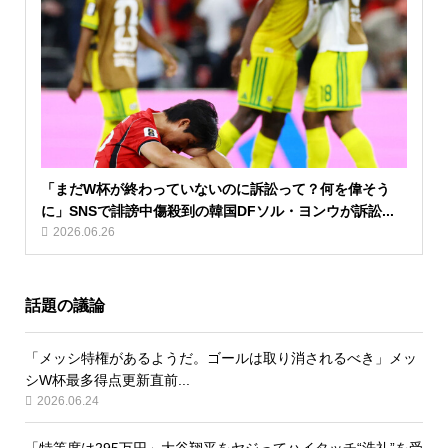
「まだW杯が終わっていないのに訴訟って？何を偉そう
に」SNSで誹謗中傷殺到の韓国DFソル・ヨンウが訴訟...
2026.06.26
話題の議論
「メッシ特権があるようだ。ゴールは取り消されるべき」メッ
シW杯最多得点更新直前...
2026.06.24