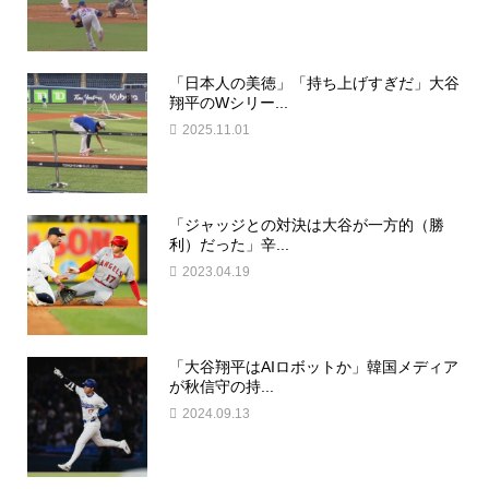
「日本人の美徳」「持ち上げすぎだ」大谷
翔平のWシリー...
2025.11.01
「ジャッジとの対決は大谷が一方的（勝
利）だった」辛...
2023.04.19
「大谷翔平はAIロボットか」韓国メディア
が秋信守の持...
2024.09.13