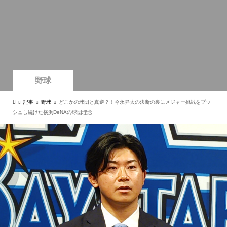
野球
記事
野球
どこかの球団と真逆？！今永昇太の決断の裏にメジャー挑戦をプッ
シュし続けた横浜DeNAの球団理念