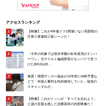
アクセスランキング
【映像】これが4年後ドラ1間違いない高部陸の
圧巻三者連続三振シーンだ！
「今年の対象では智弁学園の杉本真滉がナンバ
ーワン」元ヤクルト編成部長がセンバツで見つ
けたBIG3以外...
激震！韓国サッカー協会が15年前にW杯予選な
どで「外国人審判を性的接待していた」疑惑の
スキャンダルが...
【映像】これがメッシが「すべてを忘れよう」
と謎の言葉を残した決勝直前の内部映像だ！