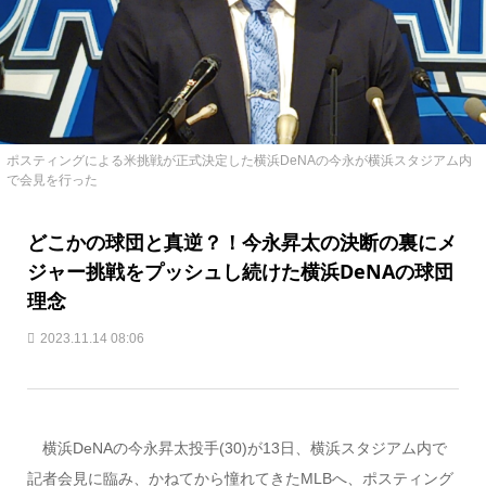
ポスティングによる米挑戦が正式決定した横浜DeNAの今永が横浜スタジアム内
で会見を行った
どこかの球団と真逆？！今永昇太の決断の裏にメ
ジャー挑戦をプッシュし続けた横浜DeNAの球団
理念
2023.11.14 08:06
横浜DeNAの今永昇太投手(30)が13日、横浜スタジアム内で
記者会見に臨み、かねてから憧れてきたMLBへ、ポスティング