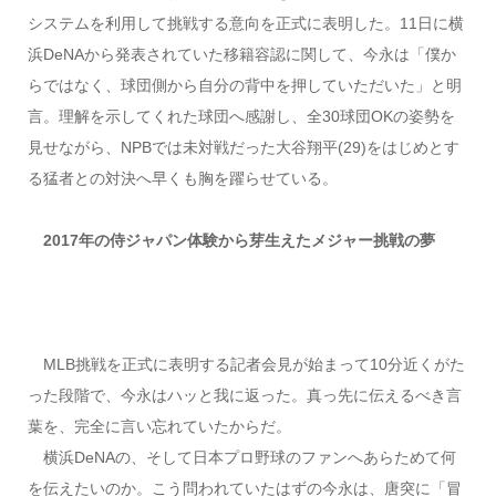
システムを利用して挑戦する意向を正式に表明した。11日に横
浜DeNAから発表されていた移籍容認に関して、今永は「僕か
らではなく、球団側から自分の背中を押していただいた」と明
言。理解を示してくれた球団へ感謝し、全30球団OKの姿勢を
見せながら、NPBでは未対戦だった大谷翔平(29)をはじめとす
る猛者との対決へ早くも胸を躍らせている。
2017年の侍ジャパン体験から芽生えたメジャー挑戦の夢
MLB挑戦を正式に表明する記者会見が始まって10分近くがた
った段階で、今永はハッと我に返った。真っ先に伝えるべき言
葉を、完全に言い忘れていたからだ。
横浜DeNAの、そして日本プロ野球のファンへあらためて何
を伝えたいのか。こう問われていたはずの今永は、唐突に「冒