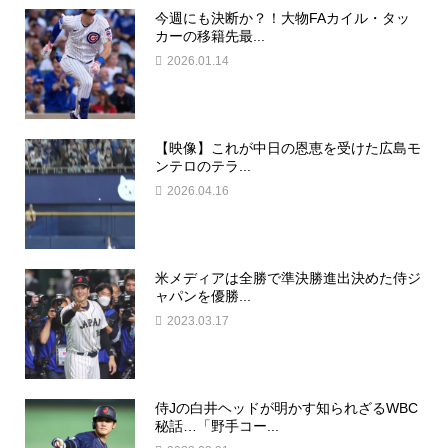
今週にも決断か？！大物FAカイル・タッ
カーの移籍先最...
2026.01.14
【映像】これが中日の恩恵を受けた広島モ
ンテロのテラ...
2026.04.16
米メディアは全勝で準決勝進出決めた侍ジ
ャパンを優勝...
2023.03.17
侍Jの白井ヘッドが明かす知られざるWBC
秘話…「野手コー...