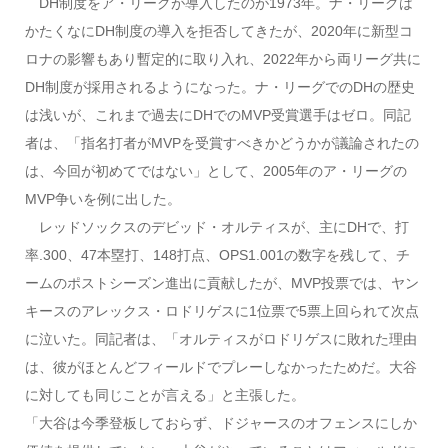
DH制度をア・リーグが導入したのが1973年。ナ・リーグは
かたくなにDH制度の導入を拒否してきたが、2020年に新型コ
ロナの影響もあり暫定的に取り入れ、2022年から両リーグ共に
DH制度が採用されるようになった。ナ・リーグでのDHの歴史
は浅いが、これまで過去にDHでのMVP受賞選手はゼロ。同記
者は、「指名打者がMVPを受賞すべきかどうかが議論されたの
は、今回が初めてではない」として、2005年のア・リーグの
MVP争いを例に出した。
レッドソックスのデビッド・オルティスが、主にDHで、打
率.300、47本塁打、148打点、OPS1.001の数字を残して、チ
ームのポストシーズン進出に貢献したが、MVP投票では、ヤン
キースのアレックス・ロドリゲスに1位票で5票上回られて次点
に泣いた。同記者は、「オルティスがロドリゲスに敗れた理由
は、彼がほとんどフィールドでプレーしなかったためだ。大谷
に対しても同じことが言える」と主張した。
「大谷は今季登板しておらず、ドジャースのオフェンスにしか