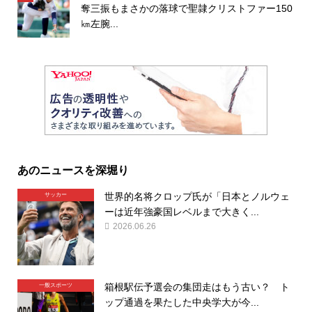
奪三振もまさかの落球で聖隷クリストファー150
㎞左腕...
あのニュースを深堀り
世界的名将クロップ氏が「日本とノルウェ
サッカー
ーは近年強豪国レベルまで大きく...
2026.06.26
箱根駅伝予選会の集団走はもう古い？ ト
一般スポーツ
ップ通過を果たした中央学大が今...