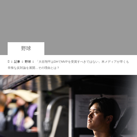
野球
記事
野球
「大谷翔平はDHでMVPを受賞すべきではない」米メディアが早くも
辛辣な反対論を展開…その理由とは？