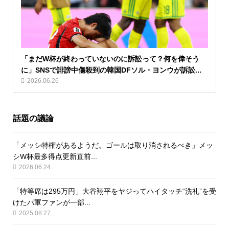
「まだW杯が終わっていないのに訴訟って？何を偉そう
に」SNSで誹謗中傷殺到の韓国DFソル・ヨンウが訴訟...
2026.06.26
話題の議論
「メッシ特権があるようだ。ゴールは取り消されるべき」メッ
シW杯最多得点更新直前...
2026.06.24
「特等席は295万円」大谷翔平をヤジってハイタッチ“洗礼”を受
けたパ軍ファンが一部...
2025.08.27