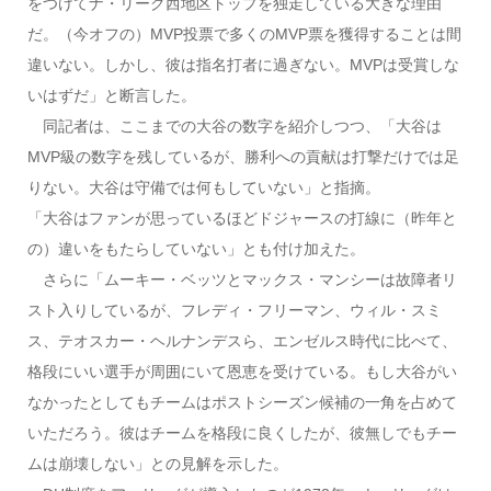
をつけてナ・リーグ西地区トップを独走している大きな理由
だ。（今オフの）MVP投票で多くのMVP票を獲得することは間
違いない。しかし、彼は指名打者に過ぎない。MVPは受賞しな
いはずだ」と断言した。
同記者は、ここまでの大谷の数字を紹介しつつ、「大谷は
MVP級の数字を残しているが、勝利への貢献は打撃だけでは足
りない。大谷は守備では何もしていない」と指摘。
「大谷はファンが思っているほどドジャースの打線に（昨年と
の）違いをもたらしていない」とも付け加えた。
さらに「ムーキー・ベッツとマックス・マンシーは故障者リ
スト入りしているが、フレディ・フリーマン、ウィル・スミ
ス、テオスカー・ヘルナンデスら、エンゼルス時代に比べて、
格段にいい選手が周囲にいて恩恵を受けている。もし大谷がい
なかったとしてもチームはポストシーズン候補の一角を占めて
いただろう。彼はチームを格段に良くしたが、彼無しでもチー
ムは崩壊しない」との見解を示した。