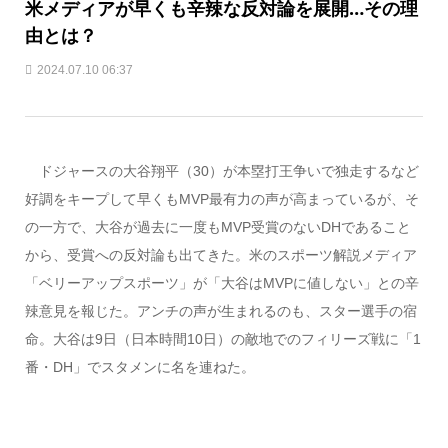
米メディアが早くも辛辣な反対論を展開…その理
由とは？
2024.07.10 06:37
ドジャースの大谷翔平（30）が本塁打王争いで独走するなど
好調をキープして早くもMVP最有力の声が高まっているが、そ
の一方で、大谷が過去に一度もMVP受賞のないDHであること
から、受賞への反対論も出てきた。米のスポーツ解説メディア
「ベリーアップスポーツ」が「大谷はMVPに値しない」との辛
辣意見を報じた。アンチの声が生まれるのも、スター選手の宿
命。大谷は9日（日本時間10日）の敵地でのフィリーズ戦に「1
番・DH」でスタメンに名を連ねた。