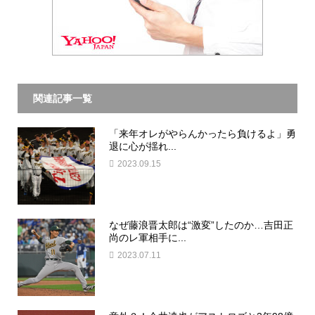
関連記事一覧
「来年オレがやらんかったら負けるよ」勇
退に心が揺れ...
2023.09.15
なぜ藤浪晋太郎は“激変”したのか…吉田正
尚のレ軍相手に...
2023.07.11