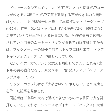
ドジャースタジアムでは、大谷が打席に立つと時折MVPコー
ルが起きる。3度目のMVP受賞を期待する声が起きるのも無理
はない。ここまで88試合に出場して本塁打はナ・リーグトップ
の28本、打率．314はトップにわずか1厘差で2位、65打点も8
点差で3位と“3冠王”を狙える位置にいる。MVPの最有力候補と
されていた同僚のムーキー・ベッツが骨折で戦線離脱してから
は、ブックメーカーのMVP予想でもトップに踊り出て「ドラフ
トキング」のオッズは1.43倍となっている。
だが、その一方でアンチの意見も噴出してきた。これも7億
ドルの男の宿命だろう。米のスポーツ解説メディア「ベリーア
ップスポーツ」の
エリック・カッツ記者が「大谷はMVPに価しない」との見出し
を取った記事を発信した。
同記者は「今季の大谷は登板できないものの攻撃面で力を発
揮している。それがドジャースがダイヤモンドバックスに大差