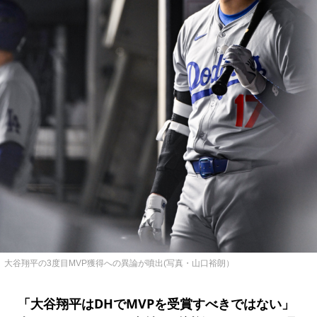
大谷翔平の3度目MVP獲得への異論が噴出(写真・山口裕朗）
「大谷翔平はDHでMVPを受賞すべきではない」