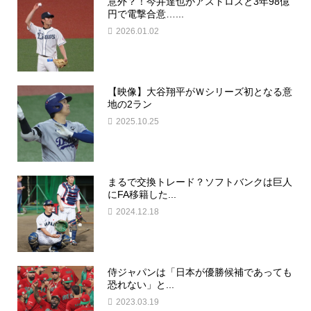
意外？！今井達也がアストロズと3年98億
円で電撃合意…...
2026.01.02
【映像】大谷翔平がＷシリーズ初となる意
地の2ラン
2025.10.25
まるで交換トレード？ソフトバンクは巨人
にFA移籍した...
2024.12.18
侍ジャパンは「日本が優勝候補であっても
恐れない」と...
2023.03.19