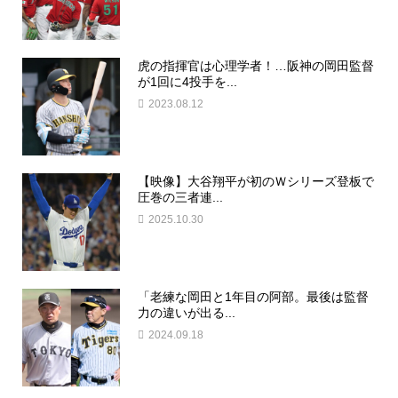
虎の指揮官は心理学者！…阪神の岡田監督
が1回に4投手を...
2023.08.12
【映像】大谷翔平が初のＷシリーズ登板で
圧巻の三者連...
2025.10.30
「老練な岡田と1年目の阿部。最後は監督
力の違いが出る...
2024.09.18