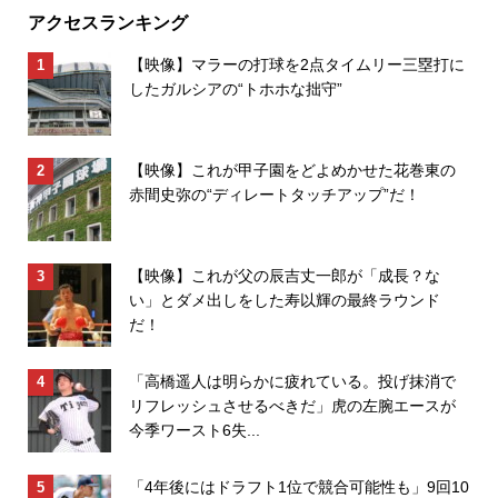
アクセスランキング
【映像】マラーの打球を2点タイムリー三塁打に
したガルシアの“トホホな拙守”
【映像】これが甲子園をどよめかせた花巻東の
赤間史弥の“ディレートタッチアップ”だ！
【映像】これが父の辰吉丈一郎が「成長？な
い」とダメ出しをした寿以輝の最終ラウンド
だ！
「高橋遥人は明らかに疲れている。投げ抹消で
リフレッシュさせるべきだ」虎の左腕エースが
今季ワースト6失...
「4年後にはドラフト1位で競合可能性も」9回10