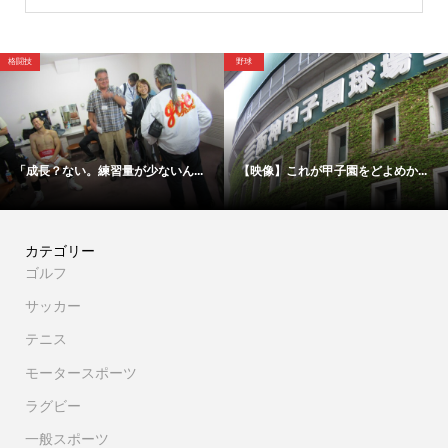
格闘技
野球
「成長？ない。練習量が少ないん...
【映像】これが甲子園をどよめか...
カテゴリー
ゴルフ
サッカー
テニス
モータースポーツ
ラグビー
一般スポーツ