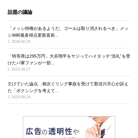
話題の議論
「メッシ特権があるようだ。ゴールは取り消されるべき」メッ
シW杯最多得点更新直前...
2026.06.24
「特等席は295万円」大谷翔平をヤジってハイタッチ“洗礼”を受
けたパ軍ファンが一部...
2025.08.27
欠けていた論点…相次ぐリング事故を受けて那須川天心が訴え
た「ボクシングを考えて...
2025.08.24