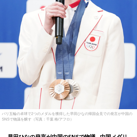
パリ五輪の卓球で2つのメダルを獲得した早田ひなの帰国会見での発言が中国の
SNSで物議を醸す（写真：千葉 格/アフロ）
早田ひなの発言が中国のSNSで物議…中国メダリ