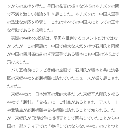
ンからの支持を得た。早田の発言は様々なSNSのネチズンの間
で不満と激しい議論を引き起こした。ネチズンは、中国人選手
の迅速な対応を称賛し、これはすべての中国人にとっての正常
な行動であると投稿した」
実際のweiboの投稿は、早田を批判するコメントだけではな
かったが、この問題は、中国で絶大な人気を持つ石川氏と両親
が中国の四川省出身の卓球選手である張本にも中国のSNS上で
飛び火した。
パリ五輪前にテレビ番組の企画で、石川氏が張本と共に渋谷
区の東郷神社を必勝祈願に訪れていたニュースが掘り起こされ
たのだ。
東郷神社は、日本海軍の元帥大将だった東郷平八郎氏を祀る
神社で「勝利」「合格」に、ご利益があるとされ、アスリート
や受験生が必勝祈願や合格祈願に訪れることで知られる。だ
が、東郷氏が日清戦争に指揮官として関与していたことから中
国の一部メディアでは「参拝してはならない神社」のひとつと