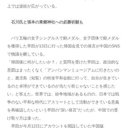
上では波紋が広がっている。
石川氏と張本の東郷神社への必勝祈願も
パリ五輪の女子シングルスで銅メダル、女子団体で銀メダル
を獲得した早田が13日に行った帰国会見での発言が中国のSNS
で物議を醸している。
「帰国後に何がしたいか？」と質問を受けた早田は、政治的な
意図はまったくなく「アンパンマンミュージアムに行きたいの
と、鹿児島（知覧）の特攻平和会館に行って、自分が生きてい
るのと卓球ができているのが当たり前じゃないことを感じた
い」と答えた。世界では、紛争地域があるものの、日本では戦
争のない平和な時代にアスリートとして活動ができている意義
を再確認したいという早田の“深い発言”だったが、中国での受
け取り方は違った。
早田が今月12日にアカウントを開設していた中国版