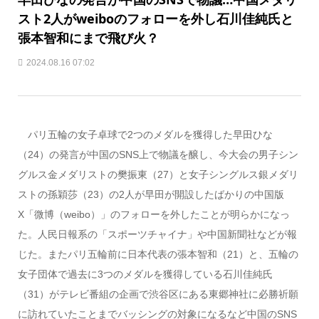
スト2人がweiboのフォローを外し石川佳純氏と
張本智和にまで飛び火？
2024.08.16 07:02
パリ五輪の女子卓球で2つのメダルを獲得した早田ひな
（24）の発言が中国のSNS上で物議を醸し、今大会の男子シン
グルス金メダリストの樊振東（27）と女子シングルス銀メダリ
ストの孫穎莎（23）の2人が早田が開設したばかりの中国版
X「微博（weibo）」のフォローを外したことが明らかになっ
た。人民日報系の「スポーツチャイナ」や中国新聞社などが報
じた。またパリ五輪前に日本代表の張本智和（21）と、五輪の
女子団体で過去に3つのメダルを獲得している石川佳純氏
（31）がテレビ番組の企画で渋谷区にある東郷神社に必勝祈願
に訪れていたことまでバッシングの対象になるなど中国のSNS