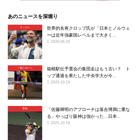
あのニュースを深堀り
世界的名将クロップ氏が「日本とノルウェ
サッカー
ーは近年強豪国レベルまで大きく...
2026.06.26
箱根駅伝予選会の集団走はもう古い？ ト
一般スポーツ
ップ通過を果たした中央学大が今...
2025.10.19
「佐藤輝明のアプローチは落合博満に重な
野球
る」やっぱり阪神は強かった…日本...
2025.10.18