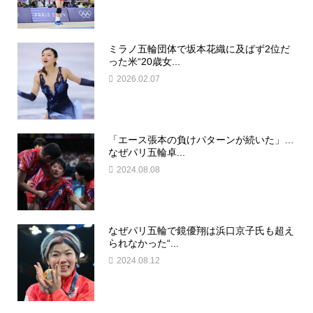
ミラノ五輪団体で坂本花織に及ばず2位だ
った米“20歳女...
2026.02.07
「エース張本の負けパターンが続いた」…
なぜパリ五輪卓...
2024.08.08
なぜパリ五輪で鏡優翔は浜口京子氏も超え
られなかった“...
2024.08.12