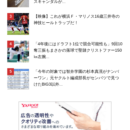
スキャンダルが...
【映像】これが横浜Ｆ・マリノス16歳三井寺の
神技ヒールトラップだ！
「4年後にはドラフト1位で競合可能性も」9回10
奪三振もまさかの落球で聖隷クリストファー150
㎞左腕...
「今年の対象では智弁学園の杉本真滉がナンバ
ーワン」元ヤクルト編成部長がセンバツで見つ
けたBIG3以外...