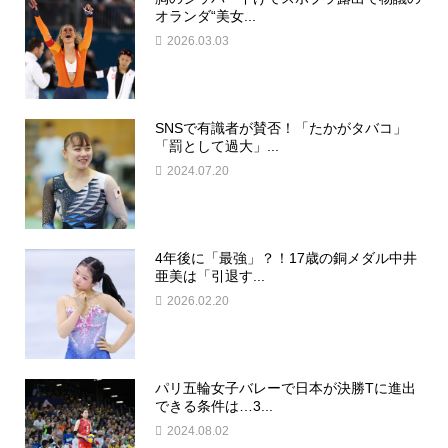
オランダ“美女...
2026.03.03
SNSで有識者が賛否！「たかがタバコ」
「罰として過大」...
2024.07.20
4年後に「最強」？！17歳の銅メダル中井
亜美は「引退す...
2026.02.20
パリ五輪女子バレーで日本が決勝Tに進出
できる条件は…3...
2024.08.02