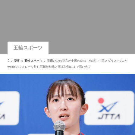
五輪スポーツ
記事
五輪スポーツ
早田ひなの発言が中国のSNSで物議…中国メダリスト2人が
weiboのフォローを外し石川佳純氏と張本智和にまで飛び火？