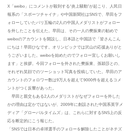
X「weibo」にコメントが殺到する“炎上騒動”が起こり、人民日
報系の「スポーツチャイナ」や中国新聞社はSNSで、早田をフ
ォローしていたパリ五輪の2人の中国人メダリストがフォロー
を外したことを伝えた。早田は、その一人の樊振東の勧めで
weiboのアカウントを開設し、日本語と中国語で「皆さんこん
にちは！早田ひなです。オリンピックでは沢山の応援ありがと
うございました。weiboを始めたのでフォロー宜しくお願いし
ます」と挨拶。今回フォローを外された樊振東、孫穎莎との、
それぞれ笑顔でのツーショット写真を投稿していた。早田のア
カウントのフォロワー数は9万人を超えて9000件を超えるコメ
ントがつく反響があった。
早田と親交もある2人のメダリストがなぜフォローを外した
かの理由は定かではないが、2009年に創設された中国系英字メ
ディア「グローバルタイムズ」は、これらに対するSNS上の反
応を断定的にこう報じた。
「SNSでは日本の卓球選手のフォローを解除したことがネチズ