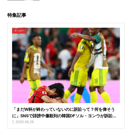
特集記事
サッカー
「まだW杯が終わっていないのに訴訟って？何を偉そう
に」SNSで誹謗中傷殺到の韓国DFソル・ヨンウが訴訟...
2026.06.26