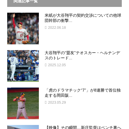
関連記事一覧
米紙が大谷翔平の契約交渉についての他球
団幹部の衝撃...
2022.06.18
大谷翔平の“盟友”テオスカー・ヘルナンデ
スのトレード...
2025.12.05
「虎のドラマチック“7”」が8連勝で首位独
走する岡田阪...
2023.05.29
【映像】その瞬間…新庄監督はベンチ裏へ