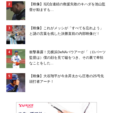
【映像】3試合連続の救援失敗のキハダを池山監
督が励ますも…
【映像】これがメッシが「すべてを忘れよう」
と謎の言葉を残した決勝直前の内部映像だ！
衝撃暴露！元横浜DeNAバウアーが「（ロバーツ
監督は）僕の顔を見て嘘をつき、その裏で卑怯
なことをした...
【映像】大谷翔平が今永昇太から圧巻の25号先
頭打者アーチ！