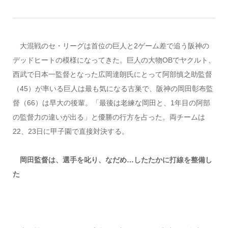
大混戦のセ・リーグは首位の巨人と2ゲーム差で追う阪神の
デッドヒートの模様になってきた。巨人の大物OBでヤクルト、
西武で日本一監督となった広岡達朗氏にとって阿部慎之助監督
（45）が率いる巨人は最も気になる古巣で、阪神の岡田彰布監
督（66）は早大の後輩。「最後は老練な岡田と、1年目の阿部
の監督力の違いが出る」と優勝の行方を占った。両チームは
22、23日に甲子園で直接対決する。
岡田監督は、選手を叱り、なだめ…したたかに打線を整備し
た