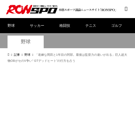
野球
サッカー
格闘技
テニス
ゴルフ
野球
記事
野球
「老練な岡田と1年目の阿部。最後は監督力の違いが出る」巨人超大
物OBがセのV争い“ GTデッドヒート”の行方を占う