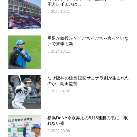
消えレイエスは...
2025.10.21
勇退か続投か？「ごちゃごちゃ言っていな
いで来季も新...
2024.10.11
なぜ阪神の延長12回サヨナラ劇が生まれた
のか…岡田監督...
2023.04.02
横浜DeNA今永昇太の8月5連勝の裏に「眠
れない夜」
2022.09.08