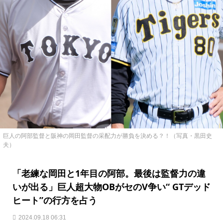
巨人の阿部監督と阪神の岡田監督の采配力が勝負を決める？！（写真・黒田史
夫）
「老練な岡田と1年目の阿部。最後は監督力の違
いが出る」巨人超大物OBがセのV争い“ GTデッド
ヒート”の行方を占う
2024.09.18 06:31