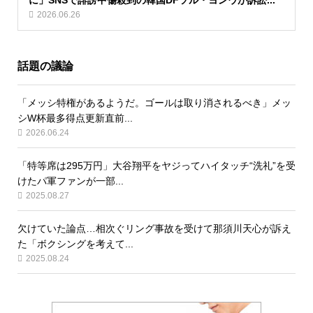
に」SNSで誹謗中傷殺到の韓国DFソル・ヨンウが訴訟...
2026.06.26
話題の議論
「メッシ特権があるようだ。ゴールは取り消されるべき」メッ
シW杯最多得点更新直前...
2026.06.24
「特等席は295万円」大谷翔平をヤジってハイタッチ“洗礼”を受
けたパ軍ファンが一部...
2025.08.27
欠けていた論点…相次ぐリング事故を受けて那須川天心が訴え
た「ボクシングを考えて...
2025.08.24