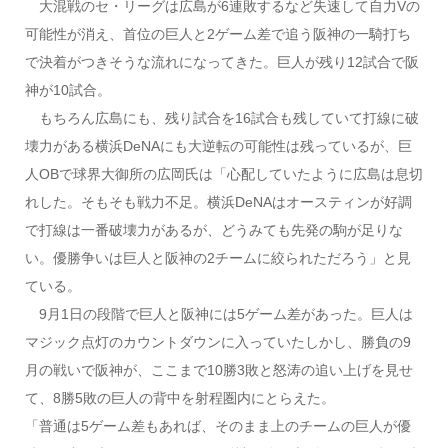
大混戦のセ・リーグは広島が6連敗するなど失速して自力Vの
可能性が消え、首位の巨人と2ゲーム差で追う阪神の一騎打ち
で決着がつきそうな流れになってきた。巨人が残り12試合で阪
神が10試合。
もちろん広島にも、残り試合を16試合も残していて打線に破
壊力がある横浜DeNAにも大逆転の可能性は残っているが、巨
人OBで球界大御所の広岡氏は「心配していたように広島は息切
れした。そもそも戦力不足。横浜DeNAはオースティンが好調
で打線は一番破壊力があるが、どうみても先発の駒が足りな
い。優勝争いは巨人と阪神の2チームに絞られただろう」と見
ている。
9月1日の段階で巨人と阪神には5ゲーム差があった。巨人は
マジック点灯のカウントダウンに入っていたしかし、勝負の9
月の戦いで阪神が、ここまで10勝3敗と怒涛の追い上げを見せ
て、8勝5敗の巨人の背中を射程圏内にとらえた。
「普通は5ゲーム差もあれば、そのまま上のチームの巨人が優