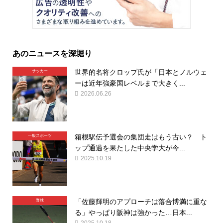
あのニュースを深堀り
世界的名将クロップ氏が「日本とノルウェ
サッカー
ーは近年強豪国レベルまで大きく...
2026.06.26
箱根駅伝予選会の集団走はもう古い？ ト
一般スポーツ
ップ通過を果たした中央学大が今...
2025.10.19
「佐藤輝明のアプローチは落合博満に重な
野球
る」やっぱり阪神は強かった…日本...
2025.10.18