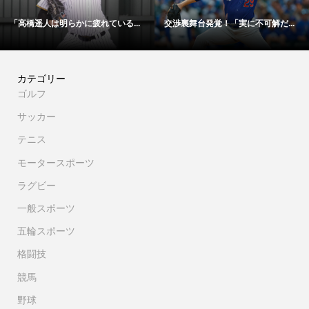
.
「48時間以内にサイン！」冨安健...
【映像】大谷翔平が今永昇太から..
カテゴリー
ゴルフ
サッカー
テニス
モータースポーツ
ラグビー
一般スポーツ
五輪スポーツ
格闘技
競馬
野球