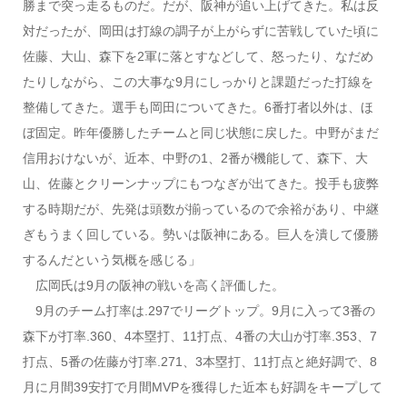
勝まで突っ走るものだ。だが、阪神が追い上げてきた。私は反
対だったが、岡田は打線の調子が上がらずに苦戦していた頃に
佐藤、大山、森下を2軍に落とすなどして、怒ったり、なだめ
たりしながら、この大事な9月にしっかりと課題だった打線を
整備してきた。選手も岡田についてきた。6番打者以外は、ほ
ぼ固定。昨年優勝したチームと同じ状態に戻した。中野がまだ
信用おけないが、近本、中野の1、2番が機能して、森下、大
山、佐藤とクリーンナップにもつなぎが出てきた。投手も疲弊
する時期だが、先発は頭数が揃っているので余裕があり、中継
ぎもうまく回している。勢いは阪神にある。巨人を潰して優勝
するんだという気概を感じる」
広岡氏は9月の阪神の戦いを高く評価した。
9月のチーム打率は.297でリーグトップ。9月に入って3番の
森下が打率.360、4本塁打、11打点、4番の大山が打率.353、7
打点、5番の佐藤が打率.271、3本塁打、11打点と絶好調で、8
月に月間39安打で月間MVPを獲得した近本も好調をキープして