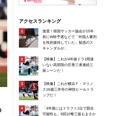
アクセスランキング
激震！韓国サッカー協会が15年
前にW杯予選などで「外国人審判
を性的接待していた」疑惑のス
キャンダルが...
【映像】これが4年後ドラ1間違
いない高部陸の圧巻三者連続三
振シーンだ！
【映像】これが横浜Ｆ・マリノ
ス16歳三井寺の神技ヒールトラ
ップだ！
の
「4年後にはドラフト1位で競合
可能性も」9回10奪三振もまさか