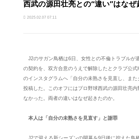
西武の源田壮亮との“違い”はなぜ
2025.02.07 07:11
J2のサガン鳥栖は6日、女性との不倫トラブルが週
の契約を、双方合意のうえで解除したとクラブ公式
のインスタグラムへ「自分の未熟さを見直し、また
投稿した。このオフにはプロ野球西武の源田壮亮内野
なかった。両者の違いはなぜ起きたのか。
本人は「自分の未熟さを見直す」と謝罪
J2で迎える新シーズンの開幕を9日後に控えた鳥