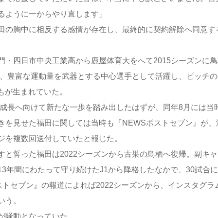
るように一からやり直します」
田の胸中に相反する感情が存在し、最終的に契約解除へ同意す
・四日市中央工業高から鹿屋体育大をへて2015シーズンに鳥
ど、豊富な運動量を武器とする中心選手として活躍し、ピッチの
どもが生まれていた。
成長へ向けて新たな一歩を踏み出したはずが、同年8月には当時
きを見せた福田に関しては当時も『NEWSポストセブン』が、
ジを複数回送付していたと報じた。
と誓った福田は2022シーズンから古巣の鳥栖へ復帰。副キャ
3年間にわたって守り続けたJ1から降格したなかで、30試合
ストセブン』の報道によれば2022シーズンから、インスタグラ
いう。
が騒動となっていた。