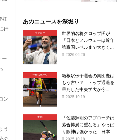
び妊
あのニュースを深堀り
に行
世界的名将クロップ氏が
サッカー
「日本とノルウェーは近年
強豪国レベルまで大きく...
2026.06.26
ォー
っ
箱根駅伝予選会の集団走は
一般スポーツ
もう古い？ トップ通過を
果たした中央学大が今...
2025.10.19
ロン
「佐藤輝明のアプローチは
野球
落合博満に重なる」やっぱ
よう
り阪神は強かった…日本...
分の
2025.10.18