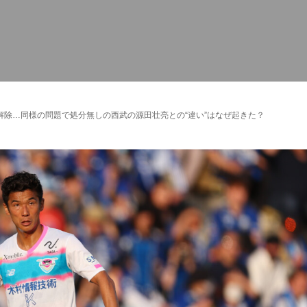
除…同様の問題で処分無しの西武の源田壮亮との“違い”はなぜ起きた？