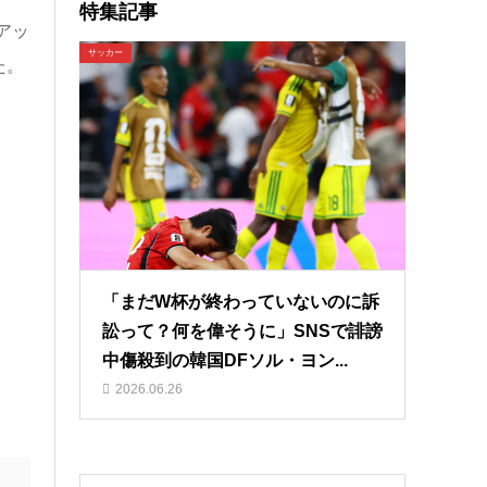
特集記事
アッ
サッカー
た。
「まだW杯が終わっていないのに訴
訟って？何を偉そうに」SNSで誹謗
中傷殺到の韓国DFソル・ヨン...
2026.06.26