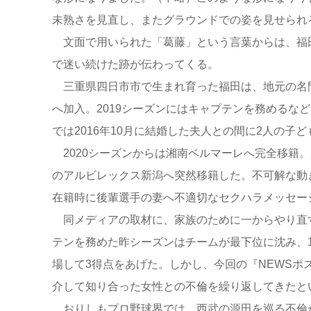
未熟さを見直し、またグラウンドでの姿を見せられ
文面で用いられた「葛藤」という言葉からは、福
で迷い続けた跡が伝わってくる。
三重県四日市市で生まれ育った福田は、地元の名門
へ加入。2019シーズンにはキャプテンを務めるな
では2016年10月に結婚した夫人との間に2人の子
2020シーズンからは湘南ベルマーレへ完全移籍。
のアルビレックス新潟へ突然移籍した。不可解な動
在籍時に後輩選手の妻へ不適切なセクハラメッセー
同メディアの取材に、家族のために一からやり直す
テンを務めた昨シーズンはチームが最下位に沈み、1
場して3得点をあげた。しかし、今回の『NEWSポ
介して知り合った女性との不倫を繰り返してきたと
おりしもプロ野球界では、西武の源田を巡る不倫