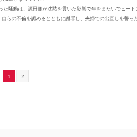
った騒動は、源田側が沈黙を貫いた影響で年をまたいでヒート
て、自らの不倫を認めるとともに謝罪し、夫婦での出直しを誓っ
1
2