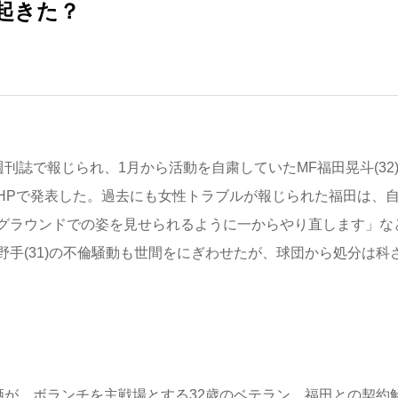
起きた？
刊誌で報じられ、1月から活動を自粛していたMF福田晃斗(32
HPで発表した。過去にも女性トラブルが報じられた福田は、
グラウンドでの姿を見せられるように一からやり直します」な
手(31)の不倫騒動も世間をにぎわせたが、球団から処分は科
栖が、ボランチを主戦場とする32歳のベテラン、福田との契約