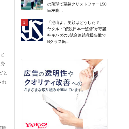
の落球で聖隷クリストファー150
㎞左腕...
「池山よ。笑顔はどうした？」
ヤクルト“伝説日本一監督”が守護
神キハダの3試合連続救援失敗で
Bクラス転...
)と
自身
どと
され
解除