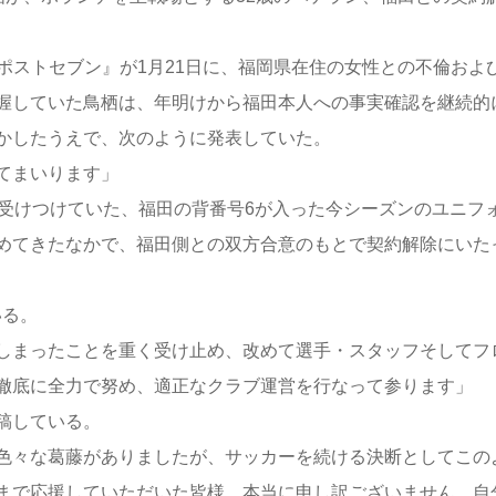
ポストセブン』が1月21日に、福岡県在住の女性との不倫およ
握していた鳥栖は、年明けから福田本人への事実確認を継続的
かしたうえで、次のように発表していた。
てまいります」
受けつけていた、福田の背番号6が入った今シーズンのユニフ
めてきたなかで、福田側との双方合意のもとで契約解除にいた
いる。
しまったことを重く受け止め、改めて選手・スタッフそしてフ
徹底に全力で努め、適正なクラブ運営を行なって参ります」
稿している。
色々な葛藤がありましたが、サッカーを続ける決断としてこの
まで応援していただいた皆様、本当に申し訳ございません。自