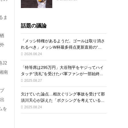
るま
話題の議論
栖
「メッシ特権があるようだ。ゴールは取り消さ
外
れるべき」メッシW杯最多得点更新直前の“...
2026.06.24
J2
「特等席は295万円」大谷翔平をヤジってハイ
湘南
タッチ“洗礼”を受けたパ軍ファンが一部始終...
2025.08.27
プ
欠けていた論点…相次ぐリング事故を受けて那
に出
須川天心が訴えた「ボクシングを考えている...
2025.08.24
ムを