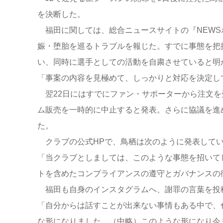
を決断した。
福田に関しては、総合ニュースサイトの『NEWS
娠・堕胎を巡るトラブルを報じた。すでに事態を把
い、同時に選手としての活動を自粛させていると明
「事案の内容を見極めて、しっかりと対応を決定し
翌22日にはすでにファン・サポーターから注文を
ム販売を一時的に中止すると発表。さらに協議を進
た。
クラブの公式HPで、鳥栖は次のように発表して
「当クラブとしましては、このような事態を招いて
トを含めたコンプライアンスの遵守とガバナンスの
福田も自身のインスタグラムへ、謝罪の言葉を投
「自分からは話すことが出来ない事情もある中で、
な形になりました。（中略）このような形になり今