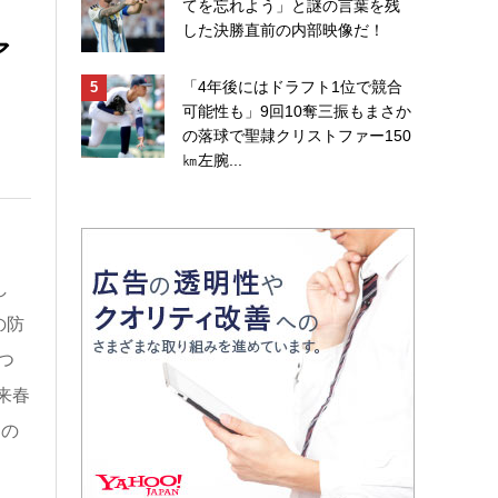
てを忘れよう」と謎の言葉を残
した決勝直前の内部映像だ！
ア
「4年後にはドラフト1位で競合
可能性も」9回10奪三振もまさか
の落球で聖隷クリストファー150
㎞左腕...
し
の防
つ
来春
ての