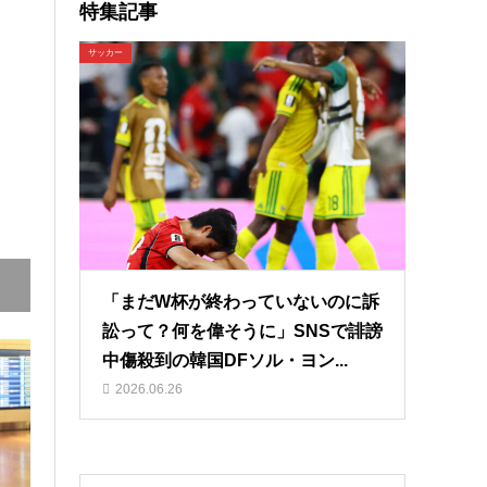
特集記事
サッカー
「まだW杯が終わっていないのに訴
訟って？何を偉そうに」SNSで誹謗
中傷殺到の韓国DFソル・ヨン...
2026.06.26