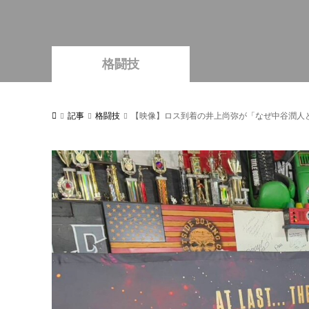
格闘技
記事
格闘技
【映像】ロス到着の井上尚弥が「なぜ中谷潤人