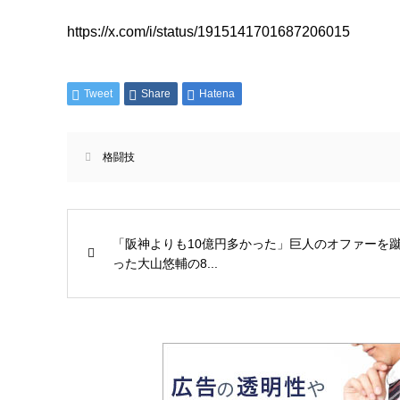
https://x.com/i/status/1915141701687206015
Tweet
Share
Hatena
格闘技
「阪神よりも10億円多かった」巨人のオファーを
った大山悠輔の8...