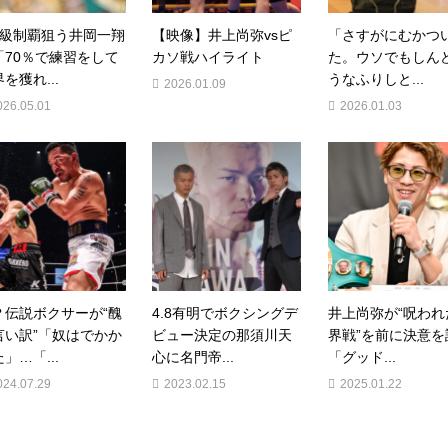
階級制覇狙う井岡一翔
【映像】井上尚弥vsピ
「さすがにむかつ
「70％で練習をして
カソ戦ハイライト
た。ウソでもしん
を獲れ...
うなふりしと...
2026.01.09
026.05.01
2026.01.03
？伝説ボクサーが“醜
4.8有明でボクシングデ
井上尚弥が“呪われ
言い訳”「奴はでかか
ビュー決定の那須川天
界戦”を前に決意を
」…「...
心に名門帝...
「グッド...
024.07.29
2023.02.15
2025.01.22