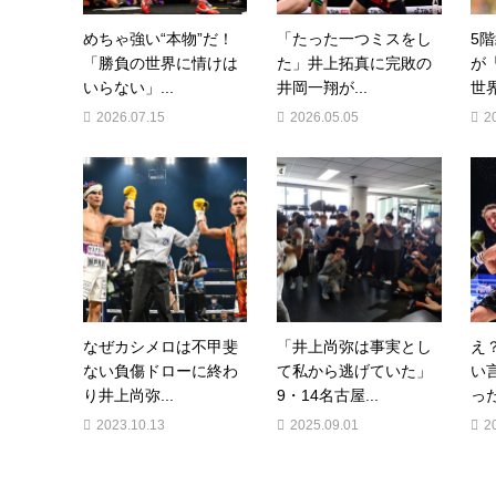
めちゃ強い“本物”だ！
「たった一つミスをし
5
「勝負の世界に情けは
た」井上拓真に完敗の
が
いらない」...
井岡一翔が...
世界
2026.07.15
2026.05.05
2
なぜカシメロは不甲斐
「井上尚弥は事実とし
え
ない負傷ドローに終わ
て私から逃げていた」
い
り井上尚弥...
9・14名古屋...
った
2023.10.13
2025.09.01
2