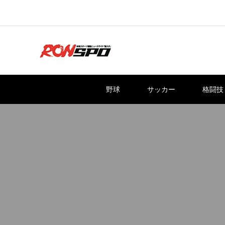
野球
サッカー
格闘技