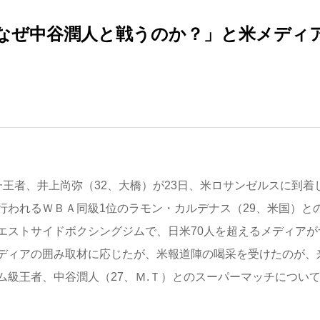
なぜ中谷潤人と戦うのか？」と米メディ
王者、井上尚弥（32、大橋）が23日、米ロサンゼルスに到着
で行われるＷＢＡ同級1位のラモン・カルデナス（29、米国）と
エストサイドボクシングジムで、日米70人を超えるメディアが
ディアの囲み取材に応じたが、米報道陣の喝采を受けたのが、
級王者、中谷潤人（27、Ｍ.Ｔ）とのスーパーマッチについ