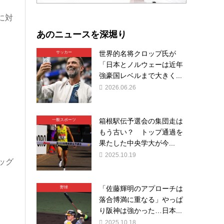
に対
あのニュースを深堀り
世界的名将クロップ氏が
サッカー
「日本とノルウェーは近年
強豪国レベルまで大きく...
2026.06.26
箱根駅伝予選会の集団走は
一般スポーツ
もう古い？ トップ通過を
果たした中央学大が今...
2025.10.19
ッグ
「佐藤輝明のアプローチは
野球
落合博満に重なる」やっぱ
り阪神は強かった…日本...
2025.10.18