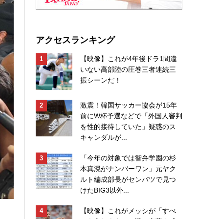
アクセスランキング
【映像】これが4年後ドラ1間違
いない高部陸の圧巻三者連続三
振シーンだ！
激震！韓国サッカー協会が15年
前にW杯予選などで「外国人審判
を性的接待していた」疑惑のス
キャンダルが...
「今年の対象では智弁学園の杉
本真滉がナンバーワン」元ヤク
ルト編成部長がセンバツで見つ
けたBIG3以外...
【映像】これがメッシが「すべ