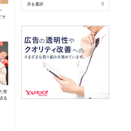
月を選択
い
どそ
た世
語る