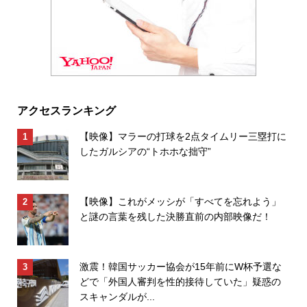
アクセスランキング
【映像】マラーの打球を2点タイムリー三塁打に
したガルシアの“トホホな拙守”
【映像】これがメッシが「すべてを忘れよう」
と謎の言葉を残した決勝直前の内部映像だ！
激震！韓国サッカー協会が15年前にW杯予選な
どで「外国人審判を性的接待していた」疑惑の
スキャンダルが...