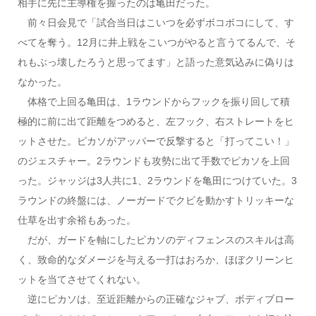
相手に先に主導権を握ったのは亀田だった。
前々日会見で「試合当日はこいつを必ずボコボコにして、す
べてを奪う。12月に井上戦をこいつがやると言うてるんで、そ
れもぶっ壊したろうと思ってます」と語った意気込みに偽りは
なかった。
体格で上回る亀田は、1ラウンドからフックを振り回して積
極的に前に出て距離をつめると、左フック、右ストレートをヒ
ットさせた。ピカソがアッパーで反撃すると「打ってこい！」
のジェスチャー。2ラウンドも攻勢に出て手数でピカソを上回
った。ジャッジは3人共に1、2ラウンドを亀田につけていた。3
ラウンドの終盤には、ノーガードでクビを動かすトリッキーな
仕草を出す余裕もあった。
だが、ガードを軸にしたピカソのディフェンスのスキルは高
く、致命的なダメージを与える一打はおろか、ほぼクリーンヒ
ットを当てさせてくれない。
逆にピカソは、至近距離からの正確なジャブ、ボディブロー