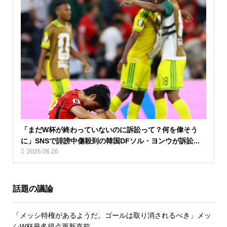
「まだW杯が終わっていないのに訴訟って？何を偉そう
に」SNSで誹謗中傷殺到の韓国DFソル・ヨンウが訴訟...
2026.06.26
話題の議論
「メッシ特権があるようだ。ゴールは取り消されるべき」メッ
シW杯最多得点更新直前...