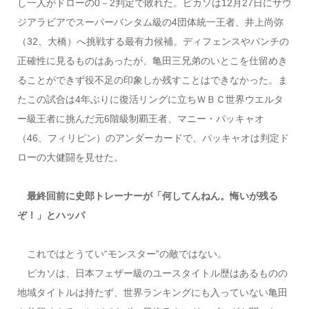
し一人がドローの0－2判定で敗れた。ピカソは12月27日にサウ
ジアラビアでスーパーバンタム級の4団体統一王者、井上尚弥
（32、大橋）へ挑戦する最有力候補。ディフェンスやパンチの
正確性に見るものはあったが、亀田三兄弟のいとこを仕留めき
ることができず役不足の印象しか残すことはできなかった。ま
たこの試合は4年ぶりに復活リングに立ちＷＢＣ世界ウエルタ
ー級王者に挑んだ元6階級制覇王者、マニー・パッキャオ
（46、フィリピン）のアンダーカードで、パッキャオは判定ド
ローの大健闘を見せた。
最終回前に史郎トレーナーが「何してんねん。悔いが残る
ぞ！」とハッパ
これではとうてい“モンスター”の敵ではない。
ピカソは、日本フェザー級のユースタイトル歴はあるものの
地域タイトルは持たず、世界ランキングにも入っていない亀田