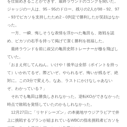
を仕留めきることができず、最終ラウンドのゴングを聞いた。
ジャッジの一人は、95－95のドロー。残りの2人が98－92、97
－93でピカソを支持したため2－0判定で勝利したが笑顔はなか
った。
一方、一瞬、悔しそうな表情を浮かべた亀田も、敗戦を認
め、ピカソの右手を持って掲げて潔く勝利を祝福した。
最終ラウンドを前に叔父の亀田史郎トレーナーが檄を飛ばし
ていた。
「おまえ何してんねん。いけや！後半は全部（ポイントを持っ
て）いかれてるぞ。際どいぞ。やられるぞ。悔いが残るぞ、絶
対に。この3分で変えろ。なあ、ラストにかけなしゃあない
ぞ、わかっている？」
それでも亀田は勝負しきれなかった。逆転KOができなかった
時点で敗戦を覚悟していたのかもしれなかった。
12月27日に「リヤドシーズン」の本拠地サウジアラビアで井
上に挑戦するプランが組まれているWBCの指名挑戦者ピカソを