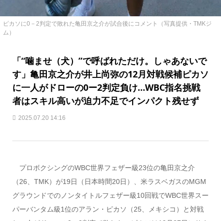
ピカソに0－2判定で敗れた亀田京之介が試合後にコメント（写真提供・TMKジ
ム）
「“噛ませ（犬）”で呼ばれただけ。しゃあないで
す」亀田京之介が井上尚弥の12月対戦候補ピカソ
に一人がドローの0ー2判定負け…WBC指名挑戦
者はスキル高いが迫力不足でインパクト残せず
2025.07.20 14:16
プロボクシングのWBC世界フェザー級23位の亀田京之介
（26、TMK）が19日（日本時間20日）、米ラスベガスのMGM
グラウンドでのノンタイトルフェザー級10回戦でWBC世界スー
パーバンタム級1位のアラン・ピカソ（25、メキシコ）と対戦