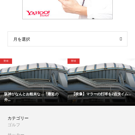
月を選択
野球
格闘
神がなんとお粗末な…「最近の
【映像】マラーの打球を2点タイム...
「
.
カテゴリー
ゴルフ
サッカー