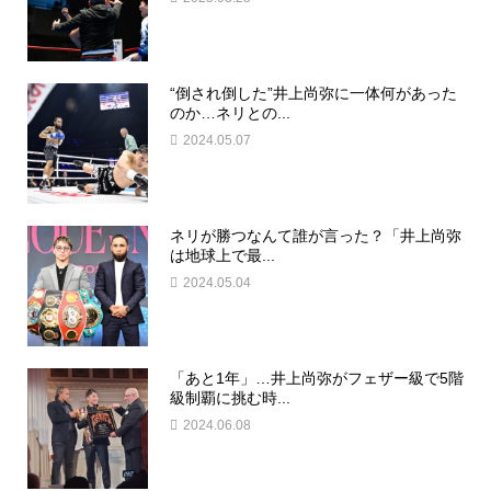
“倒され倒した”井上尚弥に一体何があった
のか…ネリとの...
2024.05.07
ネリが勝つなんて誰が言った？「井上尚弥
は地球上で最...
2024.05.04
「あと1年」…井上尚弥がフェザー級で5階
級制覇に挑む時...
2024.06.08