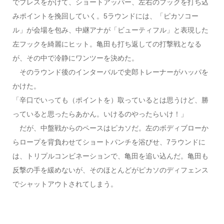
でプレスをかけて、ショートアッパー、左右のフックを打ち込
みポイントを挽回していく。5ラウンドには、「ピカソコー
ル」が会場を包み、中継アナが「ビューティフル」と表現した
左フックを綺麗にヒット。亀田も打ち返しての打撃戦となる
が、その中で冷静にワンツーを決めた。
そのラウンド後のインターバルで史郎トレーナーがハッパを
かけた。
「辛口でいっても（ポイントを）取っているとは思うけど、勝
っていると思ったらあかん。いけるのやったらいけ！」
だが、中盤戦からのペースはピカソだ。左のボディブローか
らロープを背負わせてショートパンチを浴びせ、7ラウンドに
は、トリプルコンビネーションで、亀田を追い込んだ。亀田も
反撃の手を緩めないが、そのほとんどがピカソのディフェンス
でシャットアウトされてしまう。