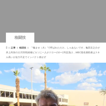
格闘技
記事
格闘技
「“噛ませ（犬）”で呼ばれただけ。しゃあないです」亀田京之介が
井上尚弥の12月対戦候補ピカソに一人がドローの0ー2判定負け…WBC指名挑戦者はスキ
ル高いが迫力不足でインパクト残せず