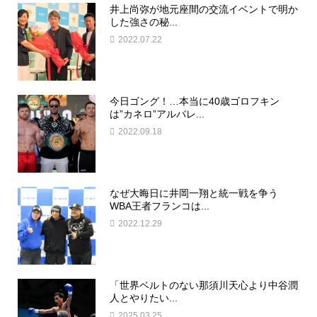
井上尚弥が地元座間の交流イベントで明か
した強さの秘...
2022.07.22
今日ゴング！…本当に40歳ゴロフキン
は”カネロ”アルバレ...
2022.09.18
なぜ大晦日に井岡一翔と統一戦を争う
WBA王者フランコは...
2022.12.29
「世界ベルトのない那須川天心より中谷潤
人とやりたい...
2025.03.25