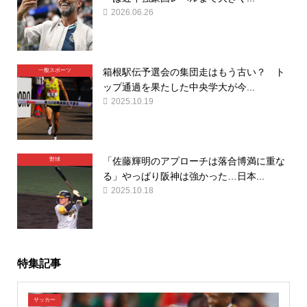
2026.06.26
箱根駅伝予選会の集団走はもう古い？ ト
一般スポーツ
ップ通過を果たした中央学大が今...
2025.10.19
「佐藤輝明のアプローチは落合博満に重な
野球
る」やっぱり阪神は強かった…日本...
2025.10.18
特集記事
サッカー