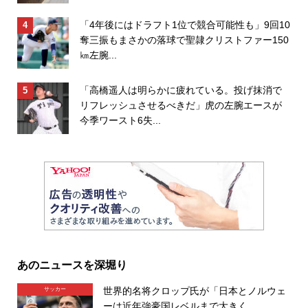
「4年後にはドラフト1位で競合可能性も」9回10
奪三振もまさかの落球で聖隷クリストファー150
㎞左腕...
「高橋遥人は明らかに疲れている。投げ抹消で
リフレッシュさせるべきだ」虎の左腕エースが
今季ワースト6失...
あのニュースを深堀り
世界的名将クロップ氏が「日本とノルウェ
サッカー
ーは近年強豪国レベルまで大きく...