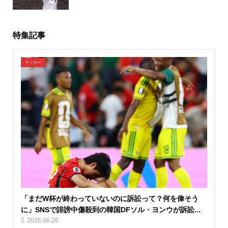
特集記事
サッカー
「まだW杯が終わっていないのに訴訟って？何を偉そう
に」SNSで誹謗中傷殺到の韓国DFソル・ヨンウが訴訟...
2026.06.26