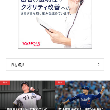
月を選択
サッカー
野球
可解だ...
「48時間以内にサイン！」冨安健...
【映像】大谷翔平が今永昇