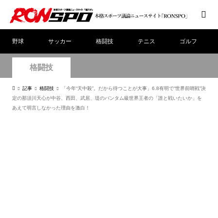
野球
サッカー
格闘技
テニス
ゴルフ
格闘技
記事
格闘技
「今年“天中殺”。だから待つことが大事」6.8有明で“世界前哨戦”決
定の那須川天心が中谷、西田、武居、堤のバンタム級世界王者の「誰と戦いたいか」を
あえて明言しなかった理由を激白！