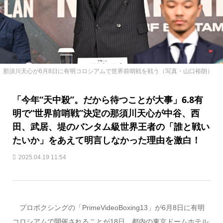
那須川天心が6月8日に有明コロシアムで世界前哨戦を戦う（写真・山口裕朗）
「今年“天中殺”。だから待つことが大事」6.8有
明で“世界前哨戦”決定の那須川天心が中谷、西
田、武居、堤のバンタム級世界王者の「誰と戦い
たいか」をあえて明言しなかった理由を激白！
2025.04.19 11:54
プロボクシングの「PrimeVideoBoxing13」が6月8日に有明
コロシアムで開催されることが18日、都内の東京ドームホテル