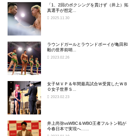
「1、2回のボクシングを貫けず（井上）拓
真選手が想定...
2025.11.30
ラウンドガールとラウンドボーイが亀田和
毅の世界前哨...
2023.02.26
女子ＭＶＰ＆年間最高試合Ｗ受賞したＷＢ
Ｏ女子世界Ｓ...
2023.02.23
井上尚弥vsWBC＆WBO王者フルトン戦が
今春日本で実現へ…...