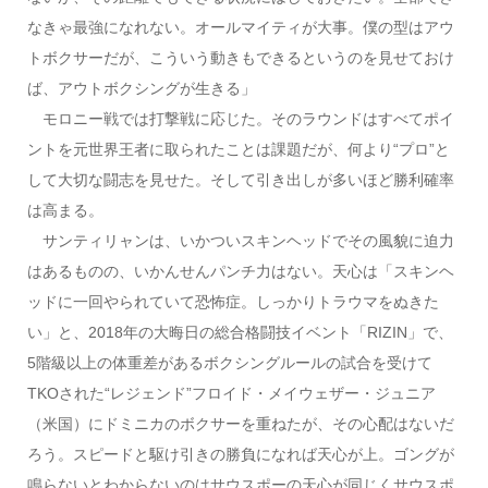
なきゃ最強になれない。オールマイティが大事。僕の型はアウ
トボクサーだが、こういう動きもできるというのを見せておけ
ば、アウトボクシングが生きる」
モロニー戦では打撃戦に応じた。そのラウンドはすべてポイ
ントを元世界王者に取られたことは課題だが、何より“プロ”と
して大切な闘志を見せた。そして引き出しが多いほど勝利確率
は高まる。
サンティリャンは、いかついスキンヘッドでその風貌に迫力
はあるものの、いかんせんパンチ力はない。天心は「スキンヘ
ッドに一回やられていて恐怖症。しっかりトラウマをぬきた
い」と、2018年の大晦日の総合格闘技イベント「RIZIN」で、
5階級以上の体重差があるボクシングルールの試合を受けて
TKOされた“レジェンド”フロイド・メイウェザー・ジュニア
（米国）にドミニカのボクサーを重ねたが、その心配はないだ
ろう。スピードと駆け引きの勝負になれば天心が上。ゴングが
鳴らないとわからないのはサウスポーの天心が同じくサウスポ