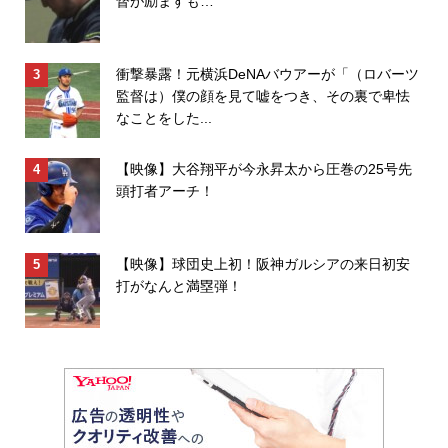
督が励ますも…
衝撃暴露！元横浜DeNAバウアーが「（ロバーツ
監督は）僕の顔を見て嘘をつき、その裏で卑怯
なことをした...
【映像】大谷翔平が今永昇太から圧巻の25号先
頭打者アーチ！
【映像】球団史上初！阪神ガルシアの来日初安
打がなんと満塁弾！