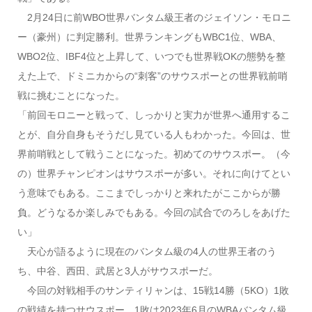
2月24日に前WBO世界バンタム級王者のジェイソン・モロニ
ー（豪州）に判定勝利。世界ランキングもWBC1位、WBA、
WBO2位、IBF4位と上昇して、いつでも世界戦OKの態勢を整
えた上で、ドミニカからの“刺客”のサウスポーとの世界戦前哨
戦に挑むことになった。
「前回モロニーと戦って、しっかりと実力が世界へ通用するこ
とが、自分自身もそうだし見ている人もわかった。今回は、世
界前哨戦として戦うことになった。初めてのサウスポー。（今
の）世界チャンピオンはサウスポーが多い。それに向けてとい
う意味でもある。ここまでしっかりと来れたがここからが勝
負。どうなるか楽しみでもある。今回の試合でのろしをあげた
い」
天心が語るように現在のバンタム級の4人の世界王者のう
ち、中谷、西田、武居と3人がサウスポーだ。
今回の対戦相手のサンティリャンは、15戦14勝（5KO）1敗
の戦績を持つサウスポー。1敗は2023年6月のWBAバンタム級