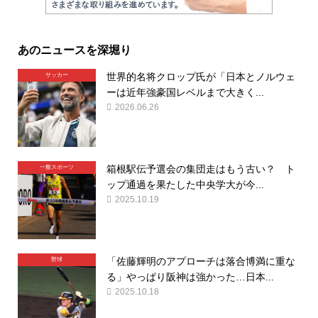
あのニュースを深堀り
世界的名将クロップ氏が「日本とノルウェ
サッカー
ーは近年強豪国レベルまで大きく...
2026.06.26
箱根駅伝予選会の集団走はもう古い？ ト
一般スポーツ
ップ通過を果たした中央学大が今...
2025.10.19
「佐藤輝明のアプローチは落合博満に重な
野球
る」やっぱり阪神は強かった…日本...
2025.10.18