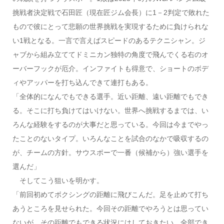
挑戦者決定戦で石田匠（現在匠ジム会長）に1－2判定で敗れた
もので彼にとって悲願の世界挑戦を実現するために負けられな
い1戦となる。一言で言えばスピードのあるテクニシャン。ジ
ャブから組み立ててドミニカン独特の角度で飛んでくる右のオ
ーバーフックが厄介。インファイトも得意で、ショートのボデ
ィやアッパーを打ち込んできて連打もある。
「全体的になんでもできる選手。近い距離、遠い距離でもでき
る。そこに打ち負けてはいけない。世界へ挑戦するまでは、い
ろんな経験をするのが大事だと思っている。今回は今までやっ
たことのないタイプ。いろんなことを試合のなかで吸収するの
が、チームの方針。サウスポーで一番（候補から）強い選手を
選んだ」
そしてこう狙いを明かす。
「前回初めてボクシングの距離に飛びこんだ。足を止めて打ち
あうところを見せられた。今回その距離でやろうとは思ってい
ないが、その距離でもできる状況にはしておきたい。全部でき