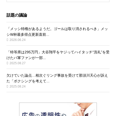
話題の議論
「メッシ特権があるようだ。ゴールは取り消されるべき」メッ
シW杯最多得点更新直前...
2026.06.24
「特等席は295万円」大谷翔平をヤジってハイタッチ“洗礼”を受
けたパ軍ファンが一部...
2025.08.27
欠けていた論点…相次ぐリング事故を受けて那須川天心が訴え
た「ボクシングを考えて...
2025.08.24