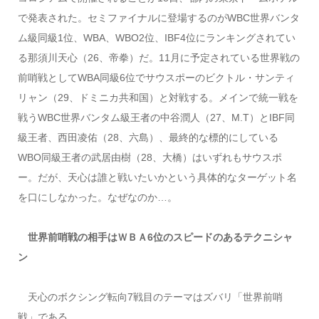
で発表された。セミファイナルに登場するのがWBC世界バンタ
ム級同級1位、WBA、WBO2位、IBF4位にランキングされてい
る那須川天心（26、帝拳）だ。11月に予定されている世界戦の
前哨戦としてWBA同級6位でサウスポーのビクトル・サンティ
リャン（29、ドミニカ共和国）と対戦する。メインで統一戦を
戦うWBC世界バンタム級王者の中谷潤人（27、M.T）とIBF同
級王者、西田凌佑（28、六島）、最終的な標的にしている
WBO同級王者の武居由樹（28、大橋）はいずれもサウスポ
ー。だが、天心は誰と戦いたいかという具体的なターゲット名
を口にしなかった。なぜなのか…。
世界前哨戦の相手はＷＢＡ6位のスピードのあるテクニシャ
ン
天心のボクシング転向7戦目のテーマはズバリ「世界前哨
戦」である。