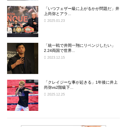
「いつフェザー級に上がるかが問題だ」井
上尚弥とアラ...
2025.01.23
「統一戦で井岡一翔にリベンジしたい」
2.24両国で世界...
2023.12.15
「クレイジーな事が起きる」1年後に井上
尚弥vs2階級下...
2025.12.25