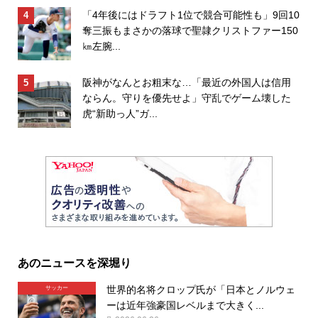
「4年後にはドラフト1位で競合可能性も」9回10
奪三振もまさかの落球で聖隷クリストファー150
㎞左腕...
阪神がなんとお粗末な…「最近の外国人は信用
ならん。守りを優先せよ」守乱でゲーム壊した
虎“新助っ人”ガ...
あのニュースを深堀り
世界的名将クロップ氏が「日本とノルウェ
サッカー
ーは近年強豪国レベルまで大きく...