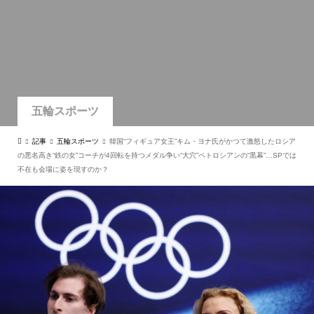
五輪スポーツ
記事
五輪スポーツ
韓国“フィギュア女王”キム・ヨナ氏がかつて激怒したロシア
の悪名高き“鉄の女”コーチが4回転を持つメダル争い“大穴”ペトロシアンの“黒幕”…SPでは
不在も会場に姿を現すのか？