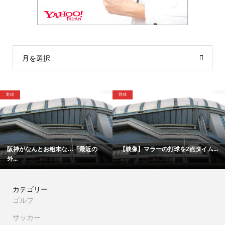
月を選択
野球
格闘技
んとお粗末な…「最近の
【映像】マラーの打球を2点タイム...
「僕は厳し
カテゴリー
ゴルフ
サッカー