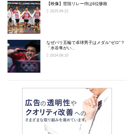
【映像】世陸リレー侍は6位惨敗
2025.09.22
なぜパリ五輪で卓球男子はメダル“ゼロ”？
「水谷隼がい...
2024.08.10