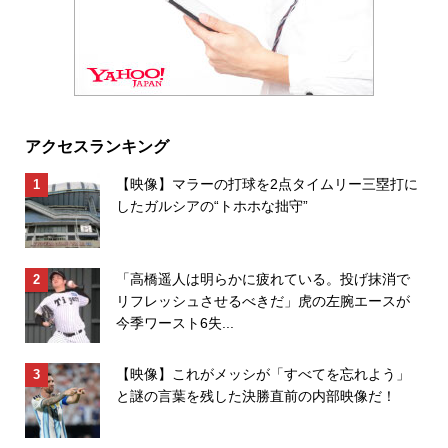
アクセスランキング
【映像】マラーの打球を2点タイムリー三塁打に
したガルシアの“トホホな拙守”
「高橋遥人は明らかに疲れている。投げ抹消で
リフレッシュさせるべきだ」虎の左腕エースが
今季ワースト6失...
【映像】これがメッシが「すべてを忘れよう」
と謎の言葉を残した決勝直前の内部映像だ！