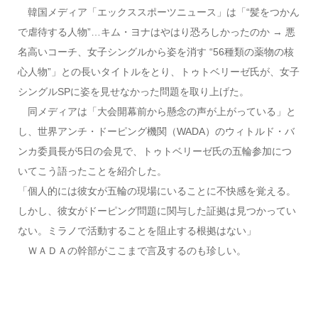
韓国メディア「エックススポーツニュース」は「“髪をつかん
で虐待する人物”…キム・ヨナはやはり恐ろしかったのか → 悪
名高いコーチ、女子シングルから姿を消す “56種類の薬物の核
心人物”」との長いタイトルをとり、トゥトベリーゼ氏が、女子
シングルSPに姿を見せなかった問題を取り上げた。
同メディアは「大会開幕前から懸念の声が上がっている」と
し、世界アンチ・ドーピング機関（WADA）のウィトルド・バ
ンカ委員長が5日の会見で、トゥトベリーゼ氏の五輪参加につ
いてこう語ったことを紹介した。
「個人的には彼女が五輪の現場にいることに不快感を覚える。
しかし、彼女がドーピング問題に関与した証拠は見つかってい
ない。ミラノで活動することを阻止する根拠はない」
ＷＡＤＡの幹部がここまで言及するのも珍しい。