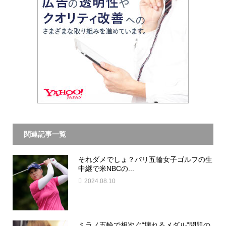
関連記事一覧
それダメでしょ？パリ五輪女子ゴルフの生
中継で米NBCの...
2024.08.10
ミラノ五輪で相次ぐ“壊れるメダル”問題の