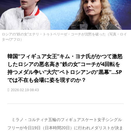
ロシアの“鉄の女”エテリ・トゥトベリーゼ・コーチが沈黙を破った（写真・ロイ
ター/アフロ）
韓国“フィギュア女王”キム・ヨナ氏がかつて激怒
したロシアの悪名高き“鉄の女”コーチが4回転を
持つメダル争い“大穴”ペトロシアンの“黒幕”…SP
では不在も会場に姿を現すのか？
2026.02.19 08:43
ミラノ・コルティナ五輪のフィギュアスケート女子シングル
フリーが今日19日（日本時間20日）に行われメダリストが決ま