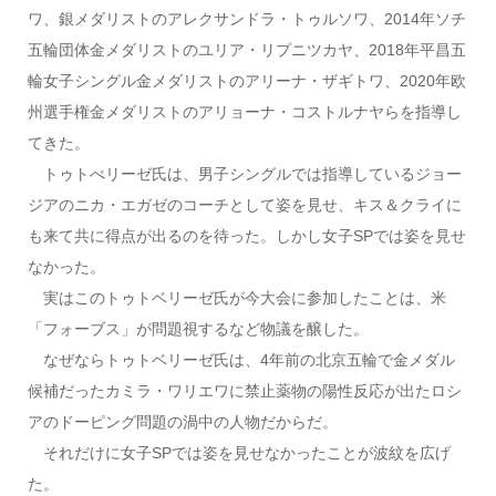
ワ、銀メダリストのアレクサンドラ・トゥルソワ、2014年ソチ
五輪団体金メダリストのユリア・リプニツカヤ、2018年平昌五
輪女子シングル金メダリストのアリーナ・ザギトワ、2020年欧
州選手権金メダリストのアリョーナ・コストルナヤらを指導し
てきた。
トゥトべリーゼ氏は、男子シングルでは指導しているジョー
ジアのニカ・エガゼのコーチとして姿を見せ、キス＆クライに
も来て共に得点が出るのを待った。しかし女子SPでは姿を見せ
なかった。
実はこのトゥトベリーゼ氏が今大会に参加したことは、米
「フォーブス」が問題視するなど物議を醸した。
なぜならトゥトベリーゼ氏は、4年前の北京五輪で金メダル
候補だったカミラ・ワリエワに禁止薬物の陽性反応が出たロシ
アのドーピング問題の渦中の人物だからだ。
それだけに女子SPでは姿を見せなかったことが波紋を広げ
た。