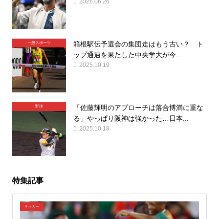
2026.06.26
箱根駅伝予選会の集団走はもう古い？ ト
一般スポーツ
ップ通過を果たした中央学大が今...
2025.10.19
「佐藤輝明のアプローチは落合博満に重な
野球
る」やっぱり阪神は強かった…日本...
2025.10.18
特集記事
サッカー