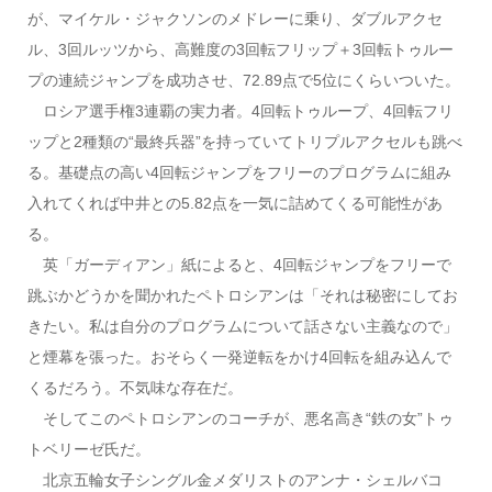
が、マイケル・ジャクソンのメドレーに乗り、ダブルアクセ
ル、3回ルッツから、高難度の3回転フリップ＋3回転トゥルー
プの連続ジャンプを成功させ、72.89点で5位にくらいついた。
ロシア選手権3連覇の実力者。4回転トゥループ、4回転フリ
ップと2種類の“最終兵器”を持っていてトリプルアクセルも跳べ
る。基礎点の高い4回転ジャンプをフリーのプログラムに組み
入れてくれば中井との5.82点を一気に詰めてくる可能性があ
る。
英「ガーディアン」紙によると、4回転ジャンプをフリーで
跳ぶかどうかを聞かれたペトロシアンは「それは秘密にしてお
きたい。私は自分のプログラムについて話さない主義なので」
と煙幕を張った。おそらく一発逆転をかけ4回転を組み込んで
くるだろう。不気味な存在だ。
そしてこのペトロシアンのコーチが、悪名高き“鉄の女”トゥ
トベリーゼ氏だ。
北京五輪女子シングル金メダリストのアンナ・シェルバコ