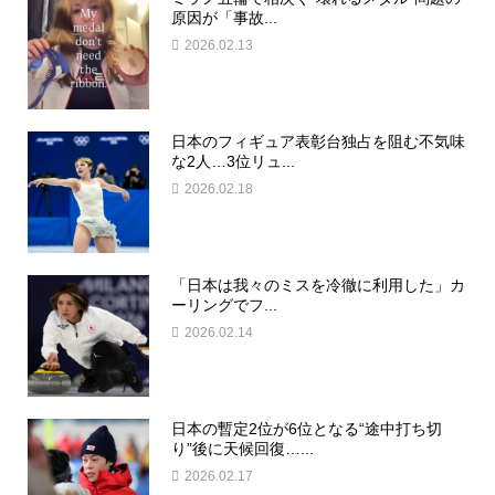
原因が「事故...
2026.02.13
日本のフィギュア表彰台独占を阻む不気味
な2人…3位リュ...
2026.02.18
「日本は我々のミスを冷徹に利用した」カ
ーリングでフ...
2026.02.14
日本の暫定2位が6位となる“途中打ち切
り”後に天候回復…...
2026.02.17