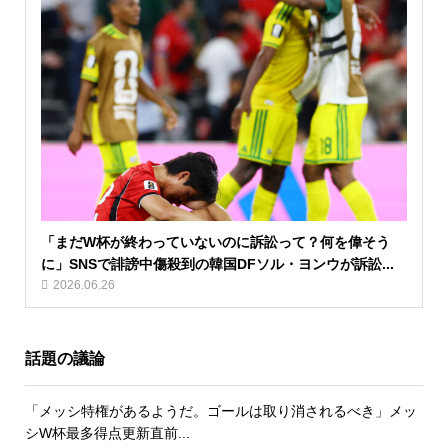
「まだW杯が終わっていないのに訴訟って？何を偉そう
に」SNSで誹謗中傷殺到の韓国DFソル・ヨンウが訴訟...
2026.06.26
話題の議論
「メッシ特権があるようだ。ゴールは取り消されるべき」メッ
シW杯最多得点更新直前...