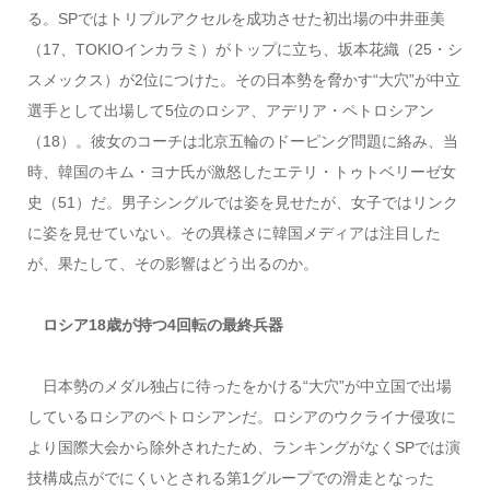
る。SPではトリプルアクセルを成功させた初出場の中井亜美
（17、TOKIOインカラミ）がトップに立ち、坂本花織（25・シ
スメックス）が2位につけた。その日本勢を脅かす“大穴”が中立
選手として出場して5位のロシア、アデリア・ペトロシアン
（18）。彼女のコーチは北京五輪のドーピング問題に絡み、当
時、韓国のキム・ヨナ氏が激怒したエテリ・トゥトベリーゼ女
史（51）だ。男子シングルでは姿を見せたが、女子ではリンク
に姿を見せていない。その異様さに韓国メディアは注目した
が、果たして、その影響はどう出るのか。
ロシア18歳が持つ4回転の最終兵器
日本勢のメダル独占に待ったをかける“大穴”が中立国で出場
しているロシアのペトロシアンだ。ロシアのウクライナ侵攻に
より国際大会から除外されたため、ランキングがなくSPでは演
技構成点がでにくいとされる第1グループでの滑走となった