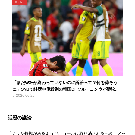
サッカー
「まだW杯が終わっていないのに訴訟って？何を偉そう
に」SNSで誹謗中傷殺到の韓国DFソル・ヨンウが訴訟...
2026.06.26
話題の議論
「メッシ特権があるようだ。ゴールは取り消されるべき」メッ