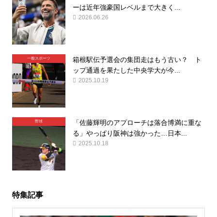
ーは近年強豪国レベルまで大きく...
2026.06.26
箱根駅伝予選会の集団走はもう古い？ ト
一般スポーツ
ップ通過を果たした中央学大が今...
2025.10.19
「佐藤輝明のアプローチは落合博満に重な
野球
る」やっぱり阪神は強かった…日本...
2025.10.18
特集記事