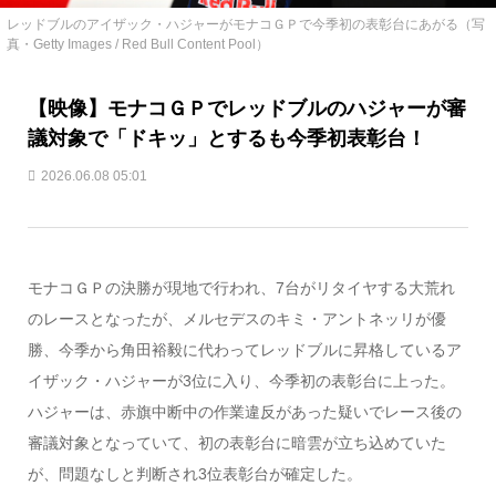
レッドブルのアイザック・ハジャーがモナコＧＰで今季初の表彰台にあがる（写
真・Getty Images / Red Bull Content Pool）
【映像】モナコＧＰでレッドブルのハジャーが審
議対象で「ドキッ」とするも今季初表彰台！
2026.06.08 05:01
モナコＧＰの決勝が現地で行われ、7台がリタイヤする大荒れ
のレースとなったが、メルセデスのキミ・アントネッリが優
勝、今季から角田裕毅に代わってレッドブルに昇格しているア
イザック・ハジャーが3位に入り、今季初の表彰台に上った。
ハジャーは、赤旗中断中の作業違反があった疑いでレース後の
審議対象となっていて、初の表彰台に暗雲が立ち込めていた
が、問題なしと判断され3位表彰台が確定した。