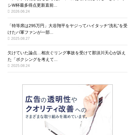
シW杯最多得点更新直前...
2026.06.24
「特等席は295万円」大谷翔平をヤジってハイタッチ“洗礼”を受
けたパ軍ファンが一部...
2025.08.27
欠けていた論点…相次ぐリング事故を受けて那須川天心が訴え
た「ボクシングを考えて...
2025.08.24