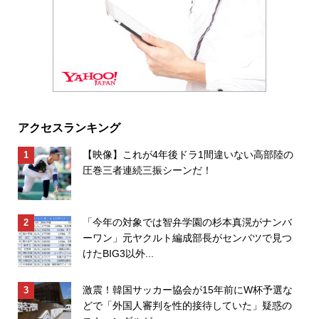
アクセスランキング
【映像】これが4年後ドラ1間違いない高部陸の
圧巻三者連続三振シーンだ！
「今年の対象では智弁学園の杉本真滉がナンバ
ーワン」元ヤクルト編成部長がセンバツで見つ
けたBIG3以外...
激震！韓国サッカー協会が15年前にW杯予選な
どで「外国人審判を性的接待していた」疑惑の