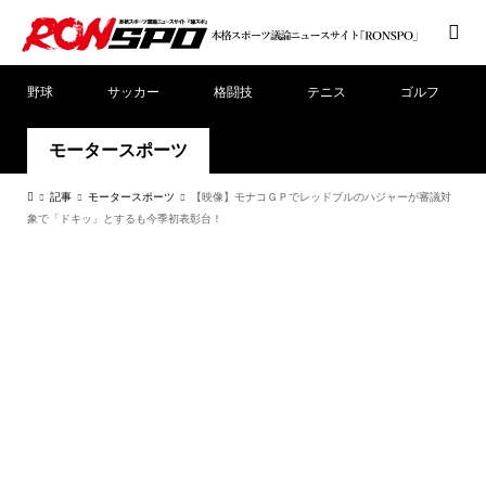
野球
サッカー
格闘技
テニス
ゴルフ
モータースポーツ
記事
モータースポーツ
【映像】モナコＧＰでレッドブルのハジャーが審議対
象で「ドキッ」とするも今季初表彰台！