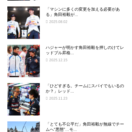
「マシンに多くの変更を加える必要があ
る」角田裕毅が...
2025.08.02
ハジャーが明かす角田裕毅を押しのけてレ
ッドブル昇格...
2025.12.15
「ひどすぎる。チームにスパイでもいるの
か？」レッド...
2025.11.23
「とても不公平だ」角田裕毅が無線でチー
ムへ“悪態”…モ...