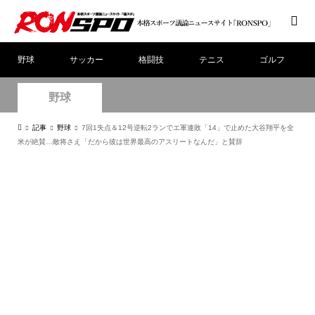
野球
サッカー
格闘技
テニス
ゴルフ
野球
記事
野球
7回1失点＆12号逆転2ランでエ軍連敗「14」で止めた大谷翔平を全
米が絶賛…敵将さえ「だから彼は世界最高のアスリートなんだ」と賛辞