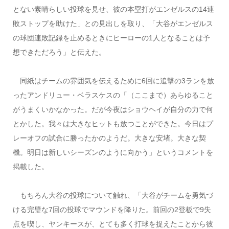
とない素晴らしい投球を見せ、彼の本塁打がエンゼルスの14連
敗ストップを助けた」との見出しを取り、「大谷がエンゼルス
の球団連敗記録を止めるときにヒーローの1人となることは予
想できただろう」と伝えた。
同紙はチームの雰囲気を伝えるために6回に追撃の3ランを放
ったアンドリュー・ベラスケスの「（ここまで）あらゆること
がうまくいかなかった。だが今夜はショウヘイが自分の力で何
とかした。我々は大きなヒットも放つことができた。今日はプ
レーオフの試合に勝ったかのようだ。大きな安堵。大きな契
機。明日は新しいシーズンのように向かう」というコメントを
掲載した。
もちろん大谷の投球について触れ、「大谷がチームを勇気づ
ける完璧な7回の投球でマウンドを降りた。前回の2登板で9失
点を喫し、ヤンキースが、とても多く打球を捉えたことから彼