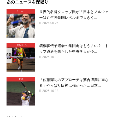
あのニュースを深堀り
世界的名将クロップ氏が「日本とノルウェ
サッカー
ーは近年強豪国レベルまで大きく...
2026.06.26
箱根駅伝予選会の集団走はもう古い？ ト
一般スポーツ
ップ通過を果たした中央学大が今...
2025.10.19
「佐藤輝明のアプローチは落合博満に重な
野球
る」やっぱり阪神は強かった…日本...
2025.10.18