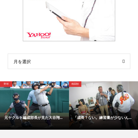
月を選択
格闘技
野球
長が見た大谷翔...
「成長？ない。練習量が少ないん...
【映像】これが甲