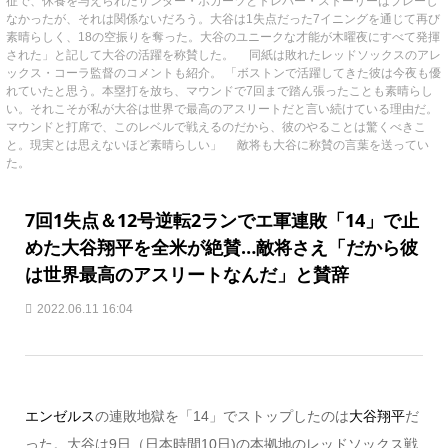
征で、休養を与えられたザンダー・ボガーツとトレバー・ストーリーはプレーし
なかったが、それは関係ないだろう。大谷は1失点だった7イニングを通じて再び
素晴らしく、18の空振りを奪った。大谷のユニークな才能が木曜夜にすべて発揮
された」と記して大谷の活躍を称賛した。 同紙は敗れたレッドソックスのアレ
ックス・コーラ監督のコメントも紹介。 「ボストンで活躍してきた彼は今夜も優
れていたと思う。本塁打を放ち、マウンドで7回まで踏ん張ったことも素晴らし
い。それこそが私が大谷は世界で最高のアスリートだと言い続けている理由だ。
マウンドと打席で、このレベルで戦えるのだから、彼のやることは驚くべきこ
と。現実とは思えないほど素晴らしい」 敵将も大谷に称賛の言葉を送ってい
た。
7回1失点＆12号逆転2ランでエ軍連敗「14」で止
めた大谷翔平を全米が絶賛…敵将さえ「だから彼
は世界最高のアスリートなんだ」と賛辞
2022.06.11 16:04
エンゼルス
の連敗地獄を「14」でストップしたのは
大谷翔平
だ
った。大谷は9日（日本時間10日)の本拠地のレッドソックス戦