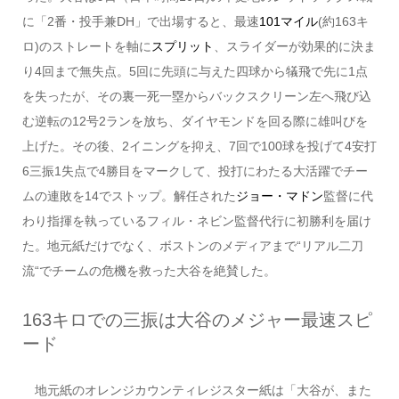
に「2番・投手兼DH」で出場すると、最速
101マイル
(約163キ
ロ)のストレートを軸に
スプリット
、スライダーが効果的に決ま
り4回まで無失点。5回に先頭に与えた四球から犠飛で先に1点
を失ったが、その裏一死一塁からバックスクリーン左へ飛び込
む逆転の12号2ランを放ち、ダイヤモンドを回る際に雄叫びを
上げた。その後、2イニングを抑え、7回で100球を投げて4安打
6三振1失点で4勝目をマークして、投打にわたる大活躍でチー
ムの連敗を14でストップ。解任された
ジョー・マドン
監督に代
わり指揮を執っているフィル・ネビン監督代行に初勝利を届け
た。地元紙だけでなく、ボストンのメディアまで“リアル二刀
流“でチームの危機を救った大谷を絶賛した。
163キロでの三振は大谷のメジャー最速スピ
ード
地元紙のオレンジカウンティレジスター紙は「大谷が、また