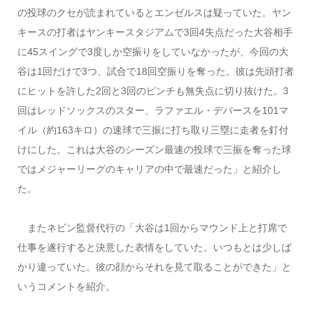
の投球のクセが読まれているとエンゼルスは疑っていた。ヤン
キースの打者はヤンキースタジアムで3回4失点だった大谷相手
に45スイングで3度しか空振りをしていなかったが、今回の大
谷は1回だけで3つ、試合で18回空振りを奪った。彼は先頭打者
にヒットを許した2回と3回のピンチも無失点に切り抜けた。3
回はレッドソックスのスター、ラファエル・デバースを101マ
イル（約163キロ）の速球で三振に打ち取り三塁に走者を釘付
けにした。これは大谷のシーズン最速の投球で三振を奪った球
ではメジャーリーグのキャリアの中で最速だった」と紹介し
た。
またネビン監督代行の「大谷は1回からマウンド上と打席で
仕事を遂行すると決意した表情をしていた。いつもとは少しば
かり違っていた。彼の顔からそれを見て取ることができた」と
いうコメントを紹介。