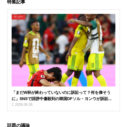
特集記事
サッカー
「まだW杯が終わっていないのに訴訟って？何を偉そう
に」SNSで誹謗中傷殺到の韓国DFソル・ヨンウが訴訟...
2026.06.26
話題の議論