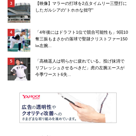
【映像】マラーの打球を2点タイムリー三塁打に
したガルシアの“トホホな拙守”
「4年後にはドラフト1位で競合可能性も」9回10
奪三振もまさかの落球で聖隷クリストファー150
㎞左腕...
「高橋遥人は明らかに疲れている。投げ抹消で
リフレッシュさせるべきだ」虎の左腕エースが
今季ワースト6失...