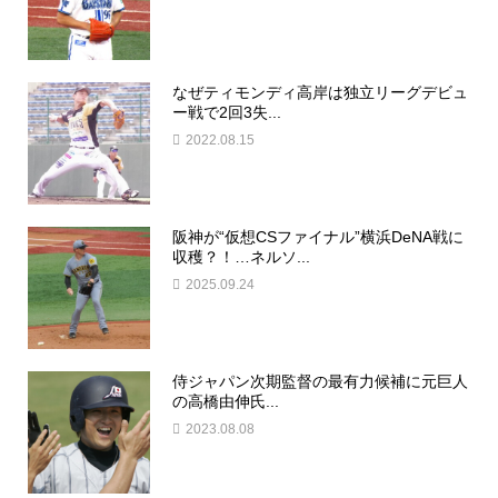
なぜティモンディ高岸は独立リーグデビュ
ー戦で2回3失...
2022.08.15
阪神が“仮想CSファイナル”横浜DeNA戦に
収穫？！…ネルソ...
2025.09.24
侍ジャパン次期監督の最有力候補に元巨人
の高橋由伸氏...
2023.08.08