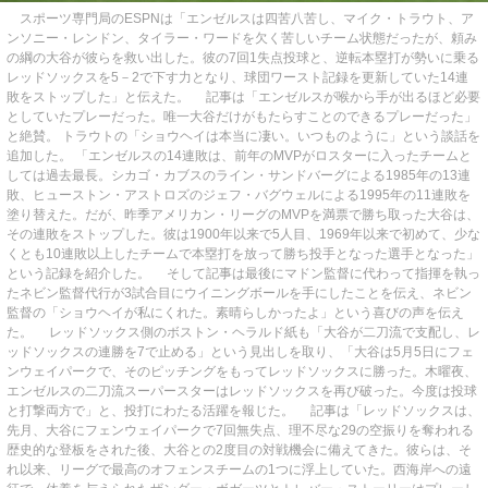
スポーツ専門局のESPNは「エンゼルスは四苦八苦し、マイク・トラウト、ア
ンソニー・レンドン、タイラー・ワードを欠く苦しいチーム状態だったが、頼み
の綱の大谷が彼らを救い出した。彼の7回1失点投球と、逆転本塁打が勢いに乗る
レッドソックスを5－2で下す力となり、球団ワースト記録を更新していた14連
敗をストップした」と伝えた。 記事は「エンゼルスが喉から手が出るほど必要
としていたプレーだった。唯一大谷だけがもたらすことのできるプレーだった」
と絶賛。 トラウトの「ショウヘイは本当に凄い。いつものように」という談話を
追加した。 「エンゼルスの14連敗は、前年のMVPがロスターに入ったチームと
しては過去最長。シカゴ・カブスのライン・サンドバーグによる1985年の13連
敗、ヒューストン・アストロズのジェフ・バグウェルによる1995年の11連敗を
塗り替えた。だが、昨季アメリカン・リーグのMVPを満票で勝ち取った大谷は、
その連敗をストップした。彼は1900年以来で5人目、1969年以来で初めて、少な
くとも10連敗以上したチームで本塁打を放って勝ち投手となった選手となった」
という記録を紹介した。 そして記事は最後にマドン監督に代わって指揮を執っ
たネビン監督代行が3試合目にウイニングボールを手にしたことを伝え、ネビン
監督の「ショウヘイが私にくれた。素晴らしかったよ」という喜びの声を伝え
た。 レッドソックス側のボストン・ヘラルド紙も「大谷が二刀流で支配し、レ
ッドソックスの連勝を7で止める」という見出しを取り、「大谷は5月5日にフェ
ンウェイパークで、そのピッチングをもってレッドソックスに勝った。木曜夜、
エンゼルスの二刀流スーパースターはレッドソックスを再び破った。今度は投球
と打撃両方で」と、投打にわたる活躍を報じた。 記事は「レッドソックスは、
先月、大谷にフェンウェイパークで7回無失点、理不尽な29の空振りを奪われる
歴史的な登板をされた後、大谷との2度目の対戦機会に備えてきた。彼らは、そ
れ以来、リーグで最高のオフェンスチームの1つに浮上していた。西海岸への遠