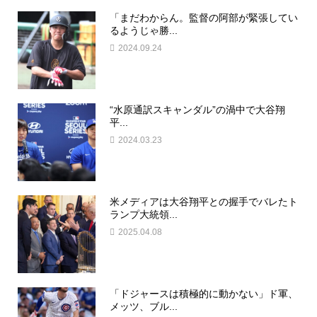
「まだわからん。監督の阿部が緊張してい
るようじゃ勝...
2024.09.24
“水原通訳スキャンダル”の渦中で大谷翔
平...
2024.03.23
米メディアは大谷翔平との握手でバレたト
ランプ大統領...
2025.04.08
「ドジャースは積極的に動かない」ド軍、
メッツ、ブル...