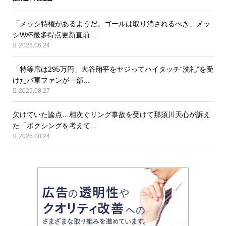
「メッシ特権があるようだ。ゴールは取り消されるべき」メッ
シW杯最多得点更新直前...
2026.06.24
「特等席は295万円」大谷翔平をヤジってハイタッチ“洗礼”を受
けたパ軍ファンが一部...
2025.08.27
欠けていた論点…相次ぐリング事故を受けて那須川天心が訴え
た「ボクシングを考えて...
2025.08.24