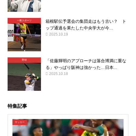
箱根駅伝予選会の集団走はもう古い？ ト
一般スポーツ
ップ通過を果たした中央学大が今...
2025.10.19
「佐藤輝明のアプローチは落合博満に重な
野球
る」やっぱり阪神は強かった…日本...
2025.10.18
特集記事
サッカー