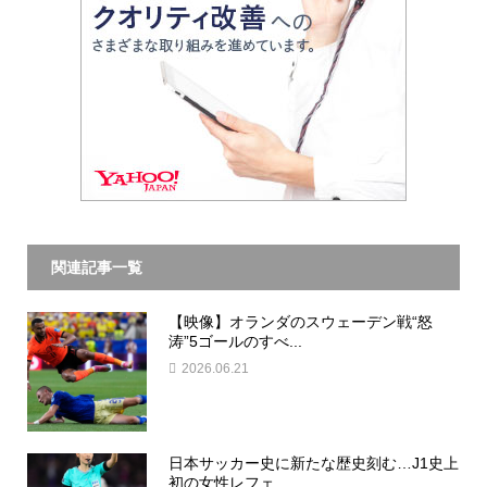
関連記事一覧
【映像】オランダのスウェーデン戦“怒
涛”5ゴールのすべ...
2026.06.21
日本サッカー史に新たな歴史刻む…J1史上
初の女性レフェ...