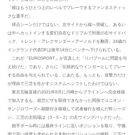
「彼はもうひとつ上のレベルでプレーできるファンタスティッ
クな選手だ」
得点シーンだけではない。左サイドから縦へ突破し、あるい
は中へカットインする変幻自在なドリブルで対面の右サイドバ
ック、トレント・アレクサンダー＝アーノルドを翻弄。24歳の
イングランド代表DFは後半14分にベンチへ下げられている。
これが『EUROSPORT』が言及した「リバプールに問題を与
え続けた」であり、さらに「伝統的なウインガーとしてプレー
する自由を与えられている」にあたる。もっとも、攻撃力だけ
が理由で三笘を生かすシステムへシフトしたわけではない。
東京五輪直後の2021年8月に川崎からブライトンへ完全移籍
で加入するも、就労ビザを取得できなかった関係でユニオン・
サンジロワーズへ期限付き移籍して武者修行を積んだ昨シーズ
ン。三笘の主戦場は［3－5－2］の左ウイングバックだった。
相手ボール時には最終ラインに近いポジションを取り、守備
面で高い強度も求められる未知のポジションへの挑戦。三笘は