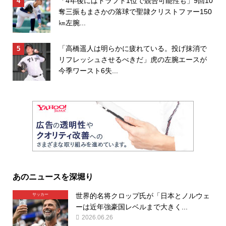
「4年後にはドラフト1位で競合可能性も」9回10
奪三振もまさかの落球で聖隷クリストファー150
㎞左腕...
「高橋遥人は明らかに疲れている。投げ抹消で
リフレッシュさせるべきだ」虎の左腕エースが
今季ワースト6失...
あのニュースを深堀り
世界的名将クロップ氏が「日本とノルウェ
サッカー
ーは近年強豪国レベルまで大きく...
2026.06.26