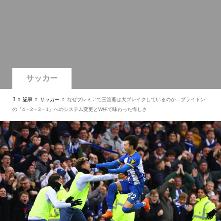
サッカー
記事
サッカー
なぜプレミアで三笘薫は大ブレイクしているのか…ブライトン
の「4－2－3－1」へのシステム変更とW杯で味わった悔しさ