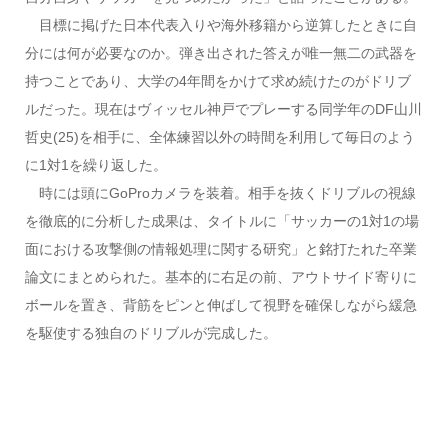
目標に掲げた日本代表入りや海外移籍から逆算したときに自
分には何が必要なのか。弾き出された答えが唯一無二の武器を
持つことであり、大学の4年間をかけて求め続けたのがドリブ
ルだった。現在はヴィッセル神戸でプレーする同学年のDF山川
哲史(25)を相手に、全体練習以外の時間を利用して毎日のよう
に1対1を繰り返した。
時には頭にGoProカメラを装着。相手を抜くドリブルの視線
を徹底的に分析した成果は、タイトルに「サッカーの1対1の場
面における攻撃側の情報処理に関する研究」と銘打たれた卒業
論文にまとめられた。基本的に右足の前、アウトサイド寄りに
ボールを置き、背筋をピンと伸ばして視野を確保しながら緩急
を駆使する独自のドリブルが完成した。