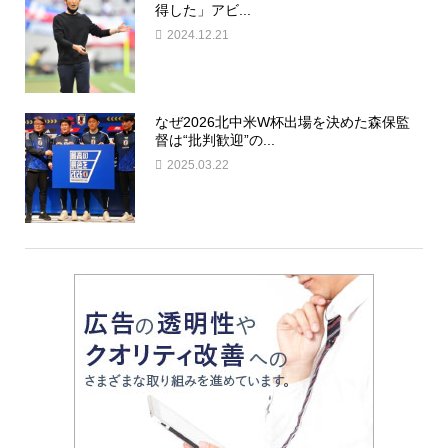
得した」アビ...
2024.12.21
なぜ2026北中米W杯出場を決めた森保監
督は“批判歓迎”の...
2025.03.22