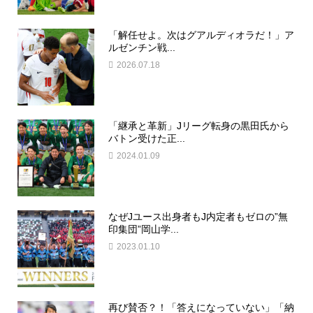
「解任せよ。次はグアルディオラだ！」ア
ルゼンチン戦...
2026.07.18
「継承と革新」Jリーグ転身の黒田氏から
バトン受けた正...
2024.01.09
なぜJユース出身者もJ内定者もゼロの”無
印集団”岡山学...
2023.01.10
再び賛否？！「答えになっていない」「納