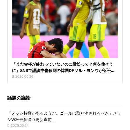
「まだW杯が終わっていないのに訴訟って？何を偉そう
に」SNSで誹謗中傷殺到の韓国DFソル・ヨンウが訴訟...
2026.06.26
話題の議論
「メッシ特権があるようだ。ゴールは取り消されるべき」メッ
シW杯最多得点更新直前...
2026.06.24