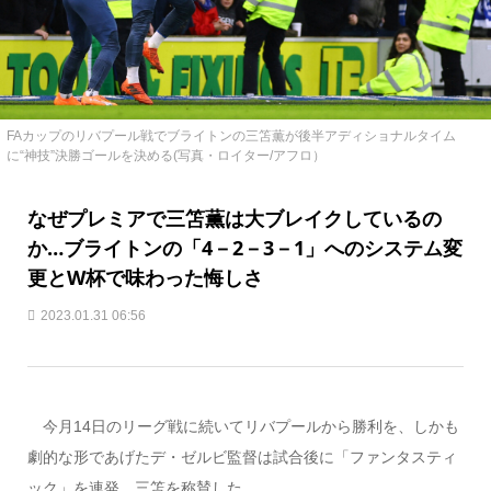
FAカップのリバプール戦でブライトンの三笘薫が後半アディショナルタイム
に“神技”決勝ゴールを決める(写真・ロイター/アフロ）
なぜプレミアで三笘薫は大ブレイクしているの
か…ブライトンの「4－2－3－1」へのシステム変
更とW杯で味わった悔しさ
2023.01.31 06:56
今月14日のリーグ戦に続いてリバプールから勝利を、しかも
劇的な形であげたデ・ゼルビ監督は試合後に「ファンタスティ
ック」を連発。三笘を称賛した。