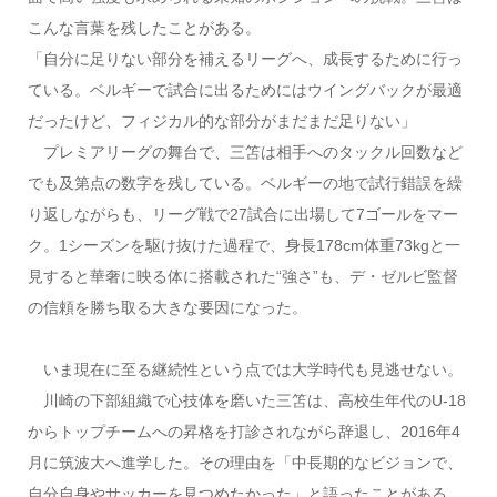
こんな言葉を残したことがある。
「自分に足りない部分を補えるリーグへ、成長するために行っ
ている。ベルギーで試合に出るためにはウイングバックが最適
だったけど、フィジカル的な部分がまだまだ足りない」
プレミアリーグの舞台で、三笘は相手へのタックル回数など
でも及第点の数字を残している。ベルギーの地で試行錯誤を繰
り返しながらも、リーグ戦で27試合に出場して7ゴールをマー
ク。1シーズンを駆け抜けた過程で、身長178cm体重73kgと一
見すると華奢に映る体に搭載された“強さ”も、デ・ゼルビ監督
の信頼を勝ち取る大きな要因になった。
いま現在に至る継続性という点では大学時代も見逃せない。
川崎の下部組織で心技体を磨いた三笘は、高校生年代のU-18
からトップチームへの昇格を打診されながら辞退し、2016年4
月に筑波大へ進学した。その理由を「中長期的なビジョンで、
自分自身やサッカーを見つめたかった」と語ったことがある。