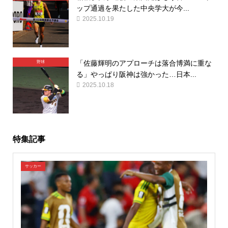
ップ通過を果たした中央学大が今...
2025.10.19
「佐藤輝明のアプローチは落合博満に重な
野球
る」やっぱり阪神は強かった…日本...
2025.10.18
特集記事
サッカー