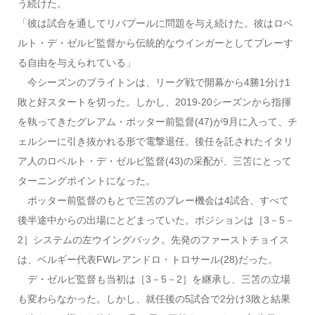
う続けた。
「彼は試合を通してリバプールに問題を与え続けた。彼はロベ
ルト・デ・ゼルビ監督から伝統的なウインガーとしてプレーす
る自由を与えられている」
今シーズンのブライトンは、リーグ戦で開幕から4勝1分け1
敗と好スタートを切った。しかし、2019-20シーズンから指揮
を執ってきたグレアム・ポッター前監督(47)が9月に入って、チ
ェルシーに引き抜かれる形で電撃退任。後任を託されたイタリ
ア人のロベルト・デ・ゼルビ監督(43)の采配が、三笘にとって
ターニングポイントになった。
ポッター前監督のもとで三笘のプレー機会は4試合、すべて
後半途中からの出場にとどまっていた。ポジションは［3－5－
2］システムの左ウイングバック。先発のファーストチョイス
は、ベルギー代表FWレアンドロ・トロサール(28)だった。
デ・ゼルビ監督も当初は［3－5－2］を継承し、三笘の立場
も変わらなかった。しかし、就任後の5試合で2分け3敗と結果