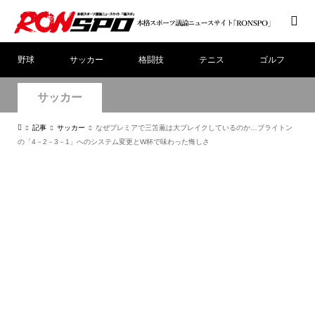
野球
サッカー
格闘技
テニス
ゴルフ
サッカー
記事
サッカー
なぜプレミアで三笘薫は大ブレイクしているのか…ブライトン
の「4－2－3－1」へのシステム変更とW杯で味わった悔しさ