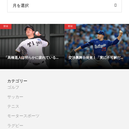
月を選択
野球
サッカー
る...
交渉裏舞台発覚！「実に不可解だ...
「48時間以内にサイン！」冨安
カテゴリー
ゴルフ
サッカー
テニス
モータースポーツ
ラグビー