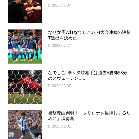
2023.06.07
なぜ女子W杯なでしこJが4大会連続の決勝
T進出を決めた...
2023.07.27
なでしこJ準々決勝相手は過去5勝6敗3分
のスウェーデン…...
2023.08.07
衝撃理由判明！「クリロナを後押しするた
めに」獲得断...
2025.02.01