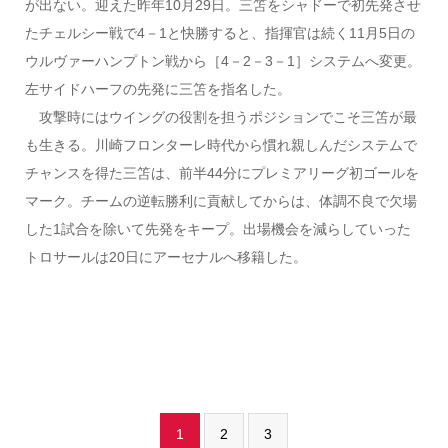
が出ない。迎えた昨年10月29日。三笘をシャドーで初先発させ
たチェルシー戦で4－1と快勝すると、指揮官は続く11月5日の
ウルヴァーハンプトン戦から［4－2－3－1］システムへ変更。
左サイドハーフの先発に三笘を指名した。
攻撃時にはウイングの役割を担うポジションでこそ三笘が最
も生きる。川崎フロンターレ時代から慣れ親しんだシステムで
チャンスを得た三笘は、前半44分にプレミアリーグ初ゴールを
マーク。チームの逆転勝利に貢献してからは、体調不良で欠場
した1試合を除いて先発をキープ。出場機会を減らしていった
トロサールは20日にアーセナルへ移籍した。
1
2
3