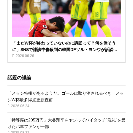
「まだW杯が終わっていないのに訴訟って？何を偉そう
に」SNSで誹謗中傷殺到の韓国DFソル・ヨンウが訴訟...
2026.06.26
話題の議論
「メッシ特権があるようだ。ゴールは取り消されるべき」メッ
シW杯最多得点更新直前...
2026.06.24
「特等席は295万円」大谷翔平をヤジってハイタッチ“洗礼”を受
けたパ軍ファンが一部...
2025.08.27