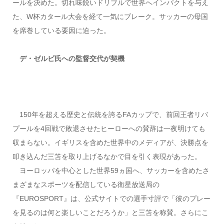
ールを決めた。切れ味鋭いドリブルで世界へインパクトを与え
た、W杯カタール大会を経て一気にブレーク。サッカーの母国
を席巻している要因に迫った。
デ・ゼルビ氏への監督交代が契機
150年を超える歴史と伝統を誇るFAカップで、前回王者リバ
プールを4回戦で敗退させたヒーローへの賛辞は一夜明けても
収まらない。イギリスを含めた世界中のメディアが、決勝点を
叩き込んだ三笘を取り上げるなかで目を引く表現があった。
ヨーロッパを中心とした世界59ヵ国へ、サッカーを含めたさ
まざまなスポーツを配信している衛星放送局の
『EUROSPORT』は、公式サイトでの選手寸評で「彼のプレー
を見るのは何と楽しいことだろうか」と三笘を称賛。さらにこ