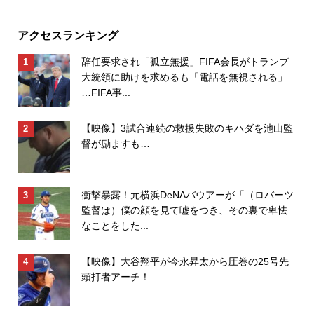
アクセスランキング
辞任要求され「孤立無援」FIFA会長がトランプ
大統領に助けを求めるも「電話を無視される」
…FIFA事...
【映像】3試合連続の救援失敗のキハダを池山監
督が励ますも…
衝撃暴露！元横浜DeNAバウアーが「（ロバーツ
監督は）僕の顔を見て嘘をつき、その裏で卑怯
なことをした...
【映像】大谷翔平が今永昇太から圧巻の25号先
頭打者アーチ！