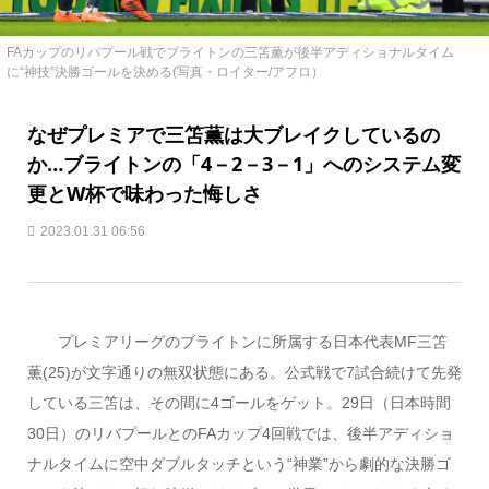
FAカップのリバプール戦でブライトンの三笘薫が後半アディショナルタイム
に“神技”決勝ゴールを決める(写真・ロイター/アフロ）
なぜプレミアで三笘薫は大ブレイクしているの
か…ブライトンの「4－2－3－1」へのシステム変
更とW杯で味わった悔しさ
2023.01.31 06:56
プレミアリーグのブライトンに所属する日本代表MF三笘
薫(25)が文字通りの無双状態にある。公式戦で7試合続けて先発
している三笘は、その間に4ゴールをゲット。29日（日本時間
30日）のリバプールとのFAカップ4回戦では、後半アディショ
ナルタイムに空中ダブルタッチという“神業”から劇的な決勝ゴ