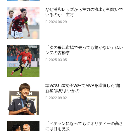
なぜ浦和レッズから主力の流出が相次いで
いるのか…主将...
2024.06.29
「次の移籍市場で去っても驚かない」仏レ
ンヌの古橋亨...
2025.03.05
準VのU-20女子W杯でMVPを獲得した”超
新星”浜野まいかの...
2022.09.02
「ベテランになってもクオリティーの高さ
には目を見張...