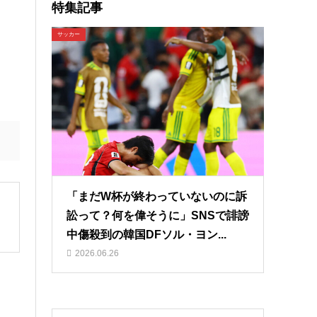
特集記事
サッカー
「まだW杯が終わっていないのに訴
訟って？何を偉そうに」SNSで誹謗
中傷殺到の韓国DFソル・ヨン...
2026.06.26