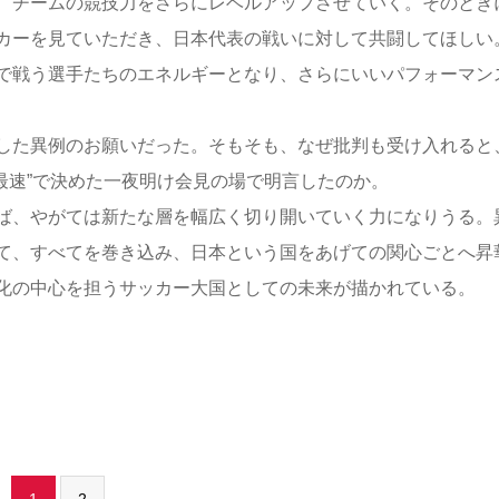
、チームの競技力をさらにレベルアップさせていく。そのとき
カーを見ていただき、日本代表の戦いに対して共闘してほしい
で戦う選手たちのエネルギーとなり、さらにいいパフォーマン
た異例のお願いだった。そもそも、なぜ批判も受け入れると
最速”で決めた一夜明け会見の場で明言したのか。
ば、やがては新たな層を幅広く切り開いていく力になりうる。
て、すべてを巻き込み、日本という国をあげての関心ごとへ昇
化の中心を担うサッカー大国としての未来が描かれている。
1
2