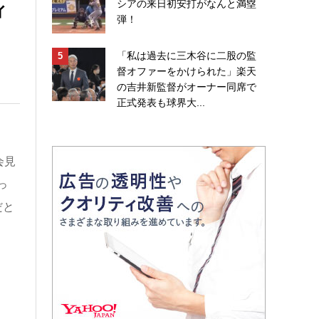
ィ
シアの来日初安打がなんと満塁
弾！
「私は過去に三木谷に二股の監
督オファーをかけられた」楽天
の吉井新監督がオーナー同席で
正式発表も球界大...
会見
っ
だと