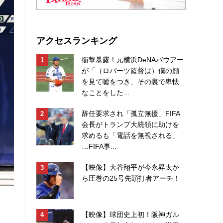
アクセスランキング
衝撃暴露！元横浜DeNAバウアー
が「（ロバーツ監督は）僕の顔
を見て嘘をつき、その裏で卑怯
なことをした...
辞任要求され「孤立無援」FIFA
会長がトランプ大統領に助けを
求めるも「電話を無視される」
…FIFA事...
【映像】大谷翔平が今永昇太か
ら圧巻の25号先頭打者アーチ！
【映像】球団史上初！阪神ガル