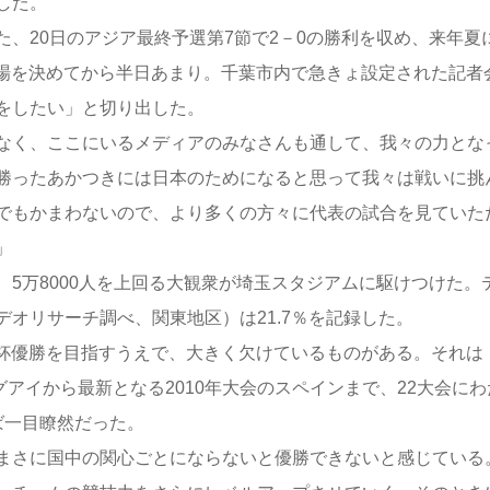
した。
、20日のアジア最終予選第7節で2－0の勝利を収め、来年夏
場を決めてから半日あまり。千葉市内で急きょ設定された記者
をしたい」と切り出した。
なく、ここにいるメディアのみなさんも通して、我々の力とな
勝ったあかつきには日本のためになると思って我々は戦いに挑
でもかまわないので、より多くの方々に代表の試合を見ていた
」
5万8000人を上回る大観衆が埼玉スタジアムに駆けつけた。
オリサーチ調べ、関東地区）は21.7％を記録した。
杯優勝を目指すうえで、大きく欠けているものがある。それは
グアイから最新となる2010年大会のスペインまで、22大会にわ
ば一目瞭然だった。
まさに国中の関心ごとにならないと優勝できないと感じている