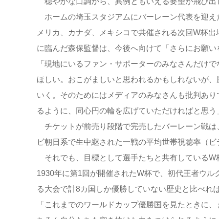
穏やかな口調から、異例ともいえる要望が飛び出
ホームの埼玉スタジアムにバーレーン代表を迎えた
メリカ、カナダ、メキシコで共催される次回W杯出
に臨んだ森保監督は、今後へ向けて「さらにお願い
「現地にいるファン・サポーターのみなさんだけで
ほしい。おこがましいと思われるかもしれないが、
いく。そのためにはメディアのみなさんも批判あり
るように、同心円の輪を広げていただければと思う
チケットが前売り段階で完売したバーレーン戦は、
ビ朝日系で生中継された一戦の平均世帯視聴率（ビデ
それでも、目標として選手たちと共有しているW
1930年に第1回が開催されたW杯で、初代王者ウル
る大会で計8カ国しか優勝していない歴史と比べれ
「これまでのワールドカップ優勝国を見たときに、