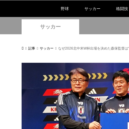
野球
サッカー
格闘技
サッカー
記事
サッカー
なぜ2026北中米W杯出場を決めた森保監督