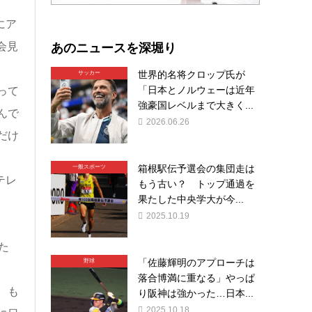
にア
あのニュースを深堀り
会見
世界的名将クロップ氏が
サッカー
「日本とノルウェーは近年
って
強豪国レベルまで大きく...
んで
2026.06.26
だけ
箱根駅伝予選会の集団走は
一般スポーツ
テレ
もう古い？ トップ通過を
果たした中央学大が今...
2025.10.19
た
「佐藤輝明のアプローチは
野球
落合博満に重なる」やっぱ
。も
り阪神は強かった…日本...
2025.10.18