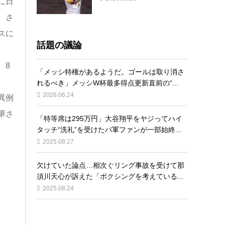
に日
。さ
スに
話題の議論
、8
「メッシ特権があるようだ。ゴールは取り消さ
れるべき」メッシW杯最多得点更新直前の“...
2026.06.24
異例
華さ
「特等席は295万円」大谷翔平をヤジってハイ
タッチ“洗礼”を受けたパ軍ファンが一部始終...
2025.08.27
欠けていた論点…相次ぐリング事故を受けて那
須川天心が訴えた「ボクシングを考えている...
2025.08.24