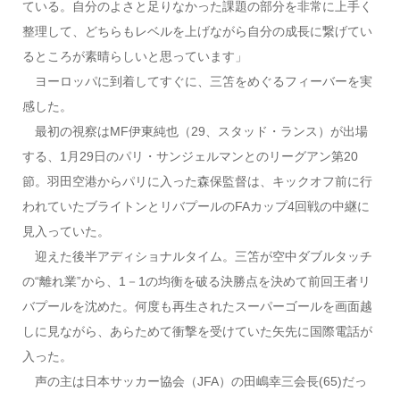
ている。自分のよさと足りなかった課題の部分を非常に上手く
整理して、どちらもレベルを上げながら自分の成長に繋げてい
るところが素晴らしいと思っています」
ヨーロッパに到着してすぐに、三笘をめぐるフィーバーを実
感した。
最初の視察はMF伊東純也（29、スタッド・ランス）が出場
する、1月29日のパリ・サンジェルマンとのリーグアン第20
節。羽田空港からパリに入った森保監督は、キックオフ前に行
われていたブライトンとリバプールのFAカップ4回戦の中継に
見入っていた。
迎えた後半アディショナルタイム。三笘が空中ダブルタッチ
の“離れ業”から、1－1の均衡を破る決勝点を決めて前回王者リ
バプールを沈めた。何度も再生されたスーパーゴールを画面越
しに見ながら、あらためて衝撃を受けていた矢先に国際電話が
入った。
声の主は日本サッカー協会（JFA）の田嶋幸三会長(65)だっ