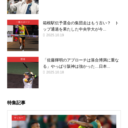
箱根駅伝予選会の集団走はもう古い？ ト
一般スポーツ
ップ通過を果たした中央学大が今...
2025.10.19
「佐藤輝明のアプローチは落合博満に重な
野球
る」やっぱり阪神は強かった…日本...
2025.10.18
特集記事
サッカー