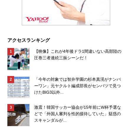
アクセスランキング
【映像】これが4年後ドラ1間違いない高部陸の
圧巻三者連続三振シーンだ！
「今年の対象では智弁学園の杉本真滉がナンバ
ーワン」元ヤクルト編成部長がセンバツで見つ
けたBIG3以外...
激震！韓国サッカー協会が15年前にW杯予選な
どで「外国人審判を性的接待していた」疑惑の
スキャンダルが...