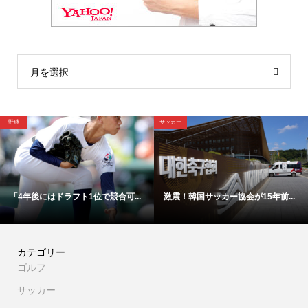
月を選択
野球
野球
韓国サッカー協会が15年前...
【映像】これが4年後ドラ1間違い...
「高橋
カテゴリー
ゴルフ
サッカー