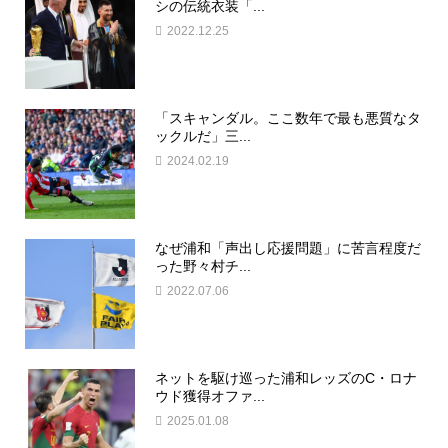
シの伝統衣装「...
2022.12.25
「スキャンダル。ここ数年で最も悪質なタ
ックルだ」三...
2024.02.19
なぜ浦和「声出し応援問題」に苦言程度だ
った野々村チ...
2022.07.06
ネットを駆け巡った浦和レッズのC・ロナ
ウド獲得オファ...
2025.01.08