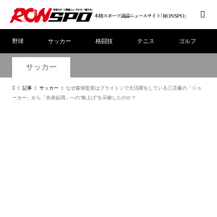
野球
サッカー
格闘技
テニス
ゴルフ
サッカー
記事
サッカー
なぜ森保監督はブライトンで大活躍をしている三笘薫の「ジョ
ーカー」から「先発起用」への”格上げ”を示唆したのか？