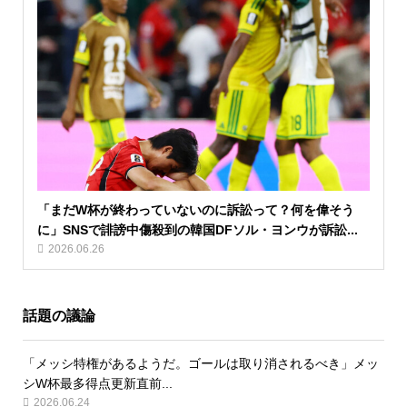
「まだW杯が終わっていないのに訴訟って？何を偉そう
に」SNSで誹謗中傷殺到の韓国DFソル・ヨンウが訴訟...
2026.06.26
話題の議論
「メッシ特権があるようだ。ゴールは取り消されるべき」メッ
シW杯最多得点更新直前...
2026.06.24