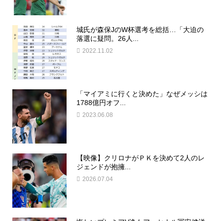
城氏が森保JのW杯選考を総括…「大迫の
落選に疑問。26人...
2022.11.02
「マイアミに行くと決めた」なぜメッシは
1788億円オフ...
2023.06.08
【映像】クリロナがＰＫを決めて2人のレ
ジェンドが抱擁...
2026.07.04