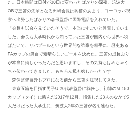
た。日本時間は日付が30日に変わったばかりの深夜。筑波大
OBで三笘の先輩となる田嶋会長は興奮のあまり、ヨーロッパ視
察へ出発したばかりの森保監督に国際電話を入れていた。
「会長も試合を見ていたそうで、本当にすごいと興奮していま
した。会長も大学時代から知っていた三笘が国内から世界へ羽
ばたいて、リバプールという世界的な強豪を相手に、歴史ある
FAカップの舞台で素晴らしいゴールを決めた。三笘の成長ぶり
が本当に嬉しかったんだと思いますし、その気持ちはめちゃく
ちゃ伝わってきました。もちろん私も嬉しかったです」
森保監督自身もプロになる前から三笘を注視してきた。
東京五輪を目指す男子U-20代表監督に就任し、初陣のM-150
カップ（タイ）に臨んだ2017年12月。招集した23人のなかで5
人だけだった大学生に、筑波大2年の三笘が名を連ねた。