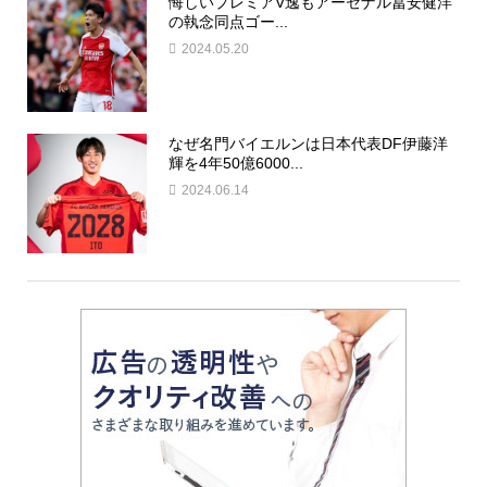
悔しいプレミアV逸もアーセナル冨安健洋
の執念同点ゴー...
2024.05.20
なぜ名門バイエルンは日本代表DF伊藤洋
輝を4年50億6000...
2024.06.14