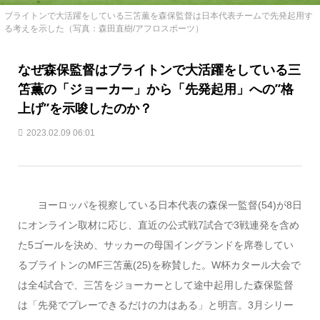
ブライトンで大活躍をしている三笘薫を森保監督は日本代表チームで先発起用す
る考えを示した（写真：森田直樹/アフロスポーツ）
なぜ森保監督はブライトンで大活躍をしている三
笘薫の「ジョーカー」から「先発起用」への”格
上げ”を示唆したのか？
2023.02.09 06:01
ヨーロッパを視察している日本代表の森保一監督(54)が8日
にオンライン取材に応じ、直近の公式戦7試合で3戦連発を含め
た5ゴールを決め、サッカーの母国イングランドを席巻してい
るブライトンのMF三笘薫(25)を称賛した。W杯カタール大会で
は全4試合で、三笘をジョーカーとして途中起用した森保監督
は「先発でプレーできるだけの力はある」と明言。3月シリー