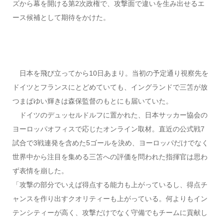
ズから幕を開ける第2次政権で、攻撃面で違いを生み出せるエ
ース候補として期待をかけた。
日本を飛び立ってから10日あまり。当初の予定通り視察先を
ドイツとフランスにとどめていても、イングランドで三笘が放
つまばゆい輝きは森保監督のもとにも届いていた。
ドイツのデュッセルドルフに置かれた、日本サッカー協会の
ヨーロッパオフィスで応じたオンライン取材。直近の公式戦7
試合で3戦連発を含めた5ゴールを決め、ヨーロッパだけでなく
世界中から注目を集める三笘への評価を問われた指揮官は思わ
ず表情を崩した。
「攻撃の部分でいえば得点する能力も上がっているし、得点チ
ャンスを作り出すクオリティーも上がっている。何よりもイン
テンシティーが高く、攻撃だけでなく守備でもチームに貢献し