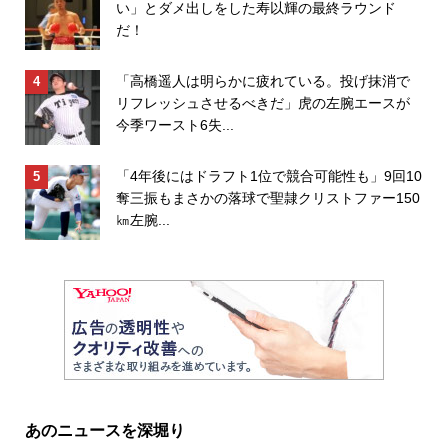
い」とダメ出しをした寿以輝の最終ラウンド
だ！
「高橋遥人は明らかに疲れている。投げ抹消で
リフレッシュさせるべきだ」虎の左腕エースが
今季ワースト6失...
「4年後にはドラフト1位で競合可能性も」9回10
奪三振もまさかの落球で聖隷クリストファー150
㎞左腕...
あのニュースを深堀り