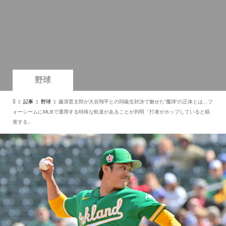
野球
記事
野球
藤浪晋太郎が大谷翔平との同級生対決で魅せた“魔球”の正体とは…フ
ォーシームにMLBで通用する特殊な軌道があることが判明「打者がホップしていると錯
覚する」