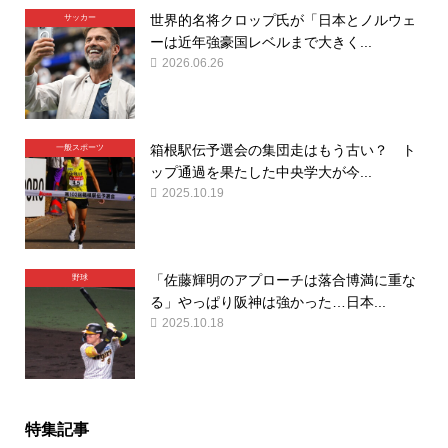
世界的名将クロップ氏が「日本とノルウェ
サッカー
ーは近年強豪国レベルまで大きく...
2026.06.26
箱根駅伝予選会の集団走はもう古い？ ト
一般スポーツ
ップ通過を果たした中央学大が今...
2025.10.19
「佐藤輝明のアプローチは落合博満に重な
野球
る」やっぱり阪神は強かった…日本...
2025.10.18
特集記事