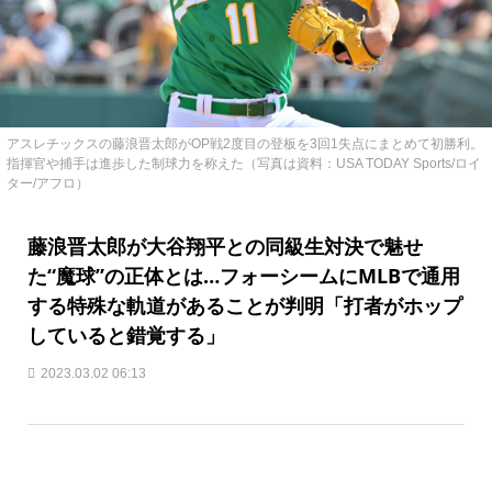
アスレチックスの藤浪晋太郎がOP戦2度目の登板を3回1失点にまとめて初勝利。
指揮官や捕手は進歩した制球力を称えた（写真は資料：USA TODAY Sports/ロイ
ター/アフロ）
藤浪晋太郎が大谷翔平との同級生対決で魅せ
た“魔球”の正体とは…フォーシームにMLBで通用
する特殊な軌道があることが判明「打者がホップ
していると錯覚する」
2023.03.02 06:13