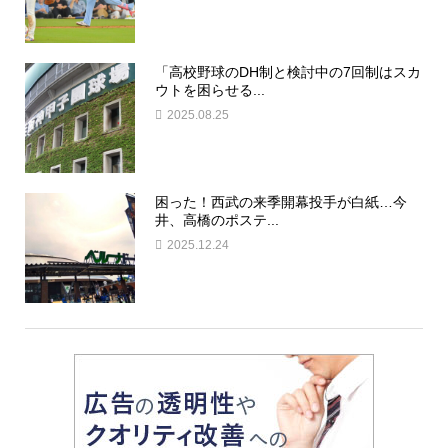
「高校野球のDH制と検討中の7回制はスカ
ウトを困らせる...
2025.08.25
困った！西武の来季開幕投手が白紙…今
井、高橋のポステ...
2025.12.24