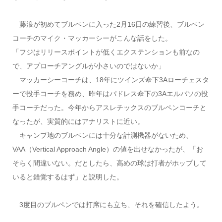
藤浪が初めてブルペンに入った2月16日の練習後、ブルペン
コーチのマイク・マッカーシーがこんな話をした。
「フジはリリースポイントが低くエクステンションも前なの
で、アプローチアングルが小さいのではないか」
マッカーシーコーチは、18年にツインズ傘下3Aローチェスタ
ーで投手コーチを務め、昨年はパドレス傘下の3Aエルパソの投
手コーチだった。今年からアスレチックスのブルペンコーチと
なったが、実質的にはアナリストに近い。
キャンプ地のブルペンには十分な計測機器がないため、
VAA（Vertical Approach Angle）の値を出せなかったが、「お
そらく間違いない。だとしたら、高めの球は打者がホップして
いると錯覚するはず」と説明した。
3度目のブルペンでは打席にも立ち、それを確信したよう。