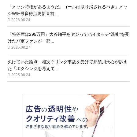
「メッシ特権があるようだ。ゴールは取り消されるべき」メッ
シW杯最多得点更新直前...
2026.06.24
「特等席は295万円」大谷翔平をヤジってハイタッチ“洗礼”を受
けたパ軍ファンが一部...
2025.08.27
欠けていた論点…相次ぐリング事故を受けて那須川天心が訴え
た「ボクシングを考えて...
2025.08.24