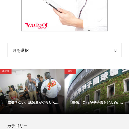
月を選択
野球
格闘技
。練習量が少ないん...
【映像】これが甲子園をどよめか...
【映像】これ
カテゴリー