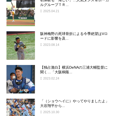
ルグループＴＲ...
2025.04.21
阪神梅野の死球骨折による今季絶望はVロ
ードに影響を及...
2023.08.14
【独占激白】横浜DeNAの三浦大輔監督に
聞く…「大阪桐蔭...
2023.02.24
「（ショウヘイに）やってやりましたよ」
大谷翔平から...
2025.10.30