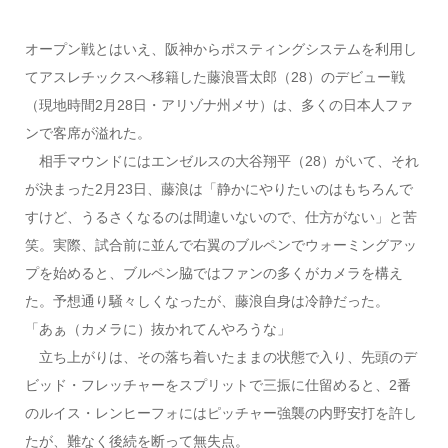
オープン戦とはいえ、阪神からポスティングシステムを利用し
てアスレチックスへ移籍した藤浪晋太郎（28）のデビュー戦
（現地時間2月28日・アリゾナ州メサ）は、多くの日本人ファ
ンで客席が溢れた。
相手マウンドにはエンゼルスの大谷翔平（28）がいて、それ
が決まった2月23日、藤浪は「静かにやりたいのはもちろんで
すけど、うるさくなるのは間違いないので、仕方がない」と苦
笑。実際、試合前に並んで右翼のブルペンでウォーミングアッ
プを始めると、ブルペン脇ではファンの多くがカメラを構え
た。予想通り騒々しくなったが、藤浪自身は冷静だった。
「あぁ（カメラに）抜かれてんやろうな」
立ち上がりは、その落ち着いたままの状態で入り、先頭のデ
ビッド・フレッチャーをスプリットで三振に仕留めると、2番
のルイス・レンヒーフォにはピッチャー強襲の内野安打を許し
たが、難なく後続を断って無失点。