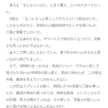
本人も「すんなりいけた」と言う通り、上々のスタートだっ
た。
2回は、「もっともっと良くしてやろうという欲をかいた」
ことから力が入り、先頭から3連続四球でピンチを招いたが、
三振と併殺でしのいだ。
もっともあのときも、マウンド上で頭が白くなったり、冷静
さを失ったわけではなかった。
「あそこで押し出しとかしてたら、後で許されへんやろなと思
いながら投げてました」
さて、3四球のきっかけは、先頭のジョー・アデルに対して
投げた2−2からの5球目の真っ直ぐ。高めに外れたが、この球は
今後、藤浪を支えていくのかもしれない。
この日はスプリットが鋭く、初回に2つの空振り三振を奪っ
たが、藤浪の高めの真っすぐは、特殊な軌道、というこちらで
の評価。本人が慣れてくれば、その球こそ、空振りが欲しいと
きに投げる球になるかもしれないのだ。