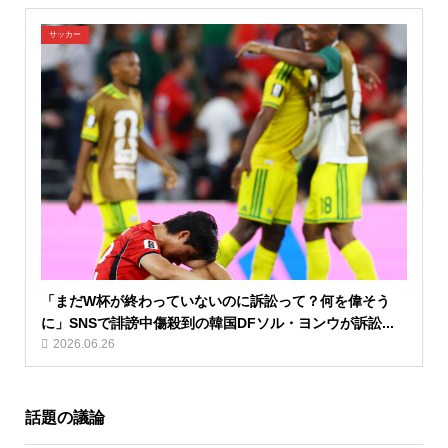
サッカー
「まだW杯が終わっていないのに訴訟って？何を偉そう
に」SNSで誹謗中傷殺到の韓国DFソル・ヨンウが訴訟...
2026.06.26
話題の議論