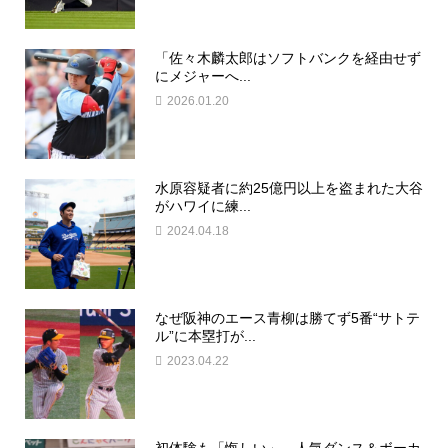
「佐々木麟太郎はソフトバンクを経由せず
にメジャーへ...
2026.01.20
水原容疑者に約25億円以上を盗まれた大谷
がハワイに練...
2024.04.18
なぜ阪神のエース青柳は勝てず5番“サトテ
ル”に本塁打が...
2023.04.22
初体験も「悔しい」…人気ダンス＆ボーカ