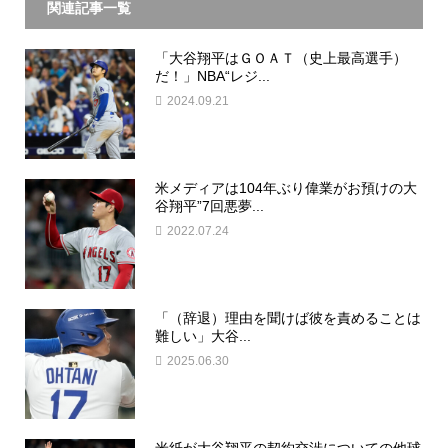
関連記事一覧
「大谷翔平はＧＯＡＴ（史上最高選手）
だ！」NBA“レジ...
2024.09.21
米メディアは104年ぶり偉業がお預けの大
谷翔平”7回悪夢...
2022.07.24
「（辞退）理由を聞けば彼を責めることは
難しい」大谷...
2025.06.30
米紙が大谷翔平の契約交渉についての他球