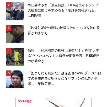
辞任要求され「孤立無援」FIFA会長がトランプ
大統領に助けを求めるも「電話を無視される」
…FIFA事...
【映像】3試合連続の救援失敗のキハダを池山監
督が励ますも…
急転！「鈴木彩艶の獲得は困難だ！」移籍“大本
命”だったユベントス監督が衝撃発言…約55億円
の移籍金が...
「あまりにも無策だ」森保監督のW杯ブラジル戦
での衝撃内幕が明らかになりファンの批判が再
燃…半年限定続...