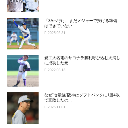
「3Aへ行け。まだメジャーで投げる準備
はできていない...
2025.03.31
愛工大名電のサヨナラ勝利呼び込む火消し
に成功した元...
2022.08.13
なぜ“セ最強”阪神はソフトバンクに1勝4敗
で完敗したの...
2025.11.01