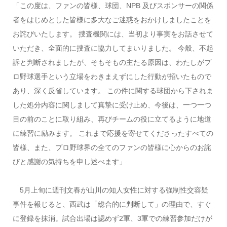
「この度は、ファンの皆様、球団、NPB 及びスポンサーの関係
者をはじめとした皆様に多大なご迷惑をおかけしましたことを
お詫びいたします。 捜査機関には、当初より事実をお話させて
いただき、全面的に捜査に協力してまいりました。 今般、不起
訴と判断されましたが、そもそもの主たる原因は、わたしがプ
ロ野球選手という立場をわきまえずにした行動が招いたもので
あり、深く反省しています。 この件に関する球団から下されま
した処分内容に関しまして真摯に受け止め、今後は、一つ一つ
目の前のことに取り組み、再びチームの役に立てるように地道
に練習に励みます。 これまで応援を寄せてくださったすべての
皆様、また、プロ野球界の全てのファンの皆様に心からのお詫
びと感謝の気持ちを申し述べます」
5月上旬に週刊文春が山川の知人女性に対する強制性交容疑
事件を報じると、西武は「総合的に判断して」の理由で、すぐ
に登録を抹消。試合出場は認めず2軍、3軍での練習参加だけが