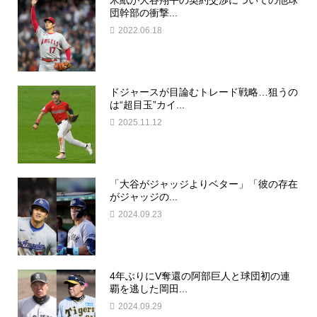
団幹部の衝撃...
2022.06.18
ドジャースが目論むトレード戦略…狙うの
は“超目玉”カイ...
2025.11.12
「大谷がジャッジよりベター」「彼の存在
がジャッジの...
2024.09.23
4年ぶりにV奪還の阿部巨人と球団初の連
覇を逃した岡田...
2024.09.29