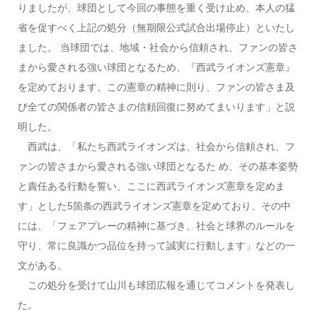
りましたが、球団として今回の事態を重く受け止め、本人の猛
省を促すべく上記の処分（無期限公式試合出場停止）といたし
ました。 当球団では、地域・社会から信頼され、ファンの皆さ
まから愛される強い球団となるため、『西武ライオンズ憲章』
を定めております。この憲章の精神に則り、ファンの皆さま及
び全ての関係者の皆さまの信頼回復に努めてまいります」と説
明した。
西武は、「私たち西武ライオンズは、社会から信頼され、フ
ァンの皆さまから愛される強い球団となるた め、その基本姿勢
と責任ある行動を誓い、ここに西武ライオンズ憲章を定めま
す」とした5箇条の西武ライオンズ憲章を定めており、その中
には、「フェアプレーの精神に基づき、社会と球界のルールを
守り、常に良識かつ品位を持って誠実に行動します」などの一
文がある。
この処分を受けて山川も球団広報を通じてコメントを発表し
た。