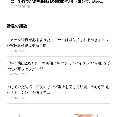
に」SNSで誹謗中傷殺到の韓国DFソル・ヨンウが訴訟...
2026.06.26
話題の議論
「メッシ特権があるようだ。ゴールは取り消されるべき」メッ
シW杯最多得点更新直前...
2026.06.24
「特等席は295万円」大谷翔平をヤジってハイタッチ“洗礼”を受
けたパ軍ファンが一部...
2025.08.27
欠けていた論点…相次ぐリング事故を受けて那須川天心が訴え
た「ボクシングを考えて...
2025.08.24