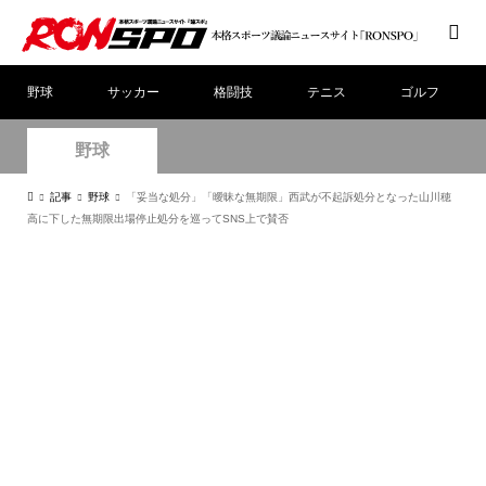
野球
サッカー
格闘技
テニス
ゴルフ
野球
記事
野球
「妥当な処分」「曖昧な無期限」西武が不起訴処分となった山川穂
高に下した無期限出場停止処分を巡ってSNS上で賛否