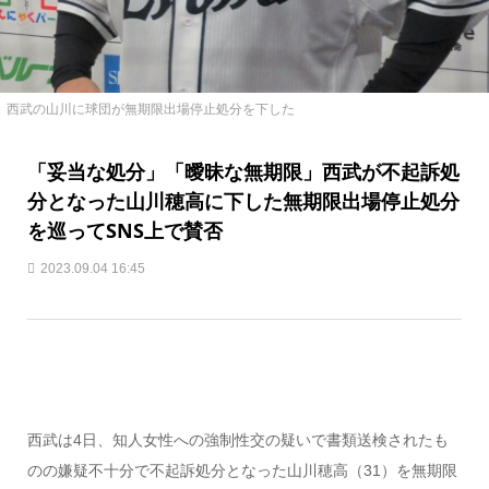
西武の山川に球団が無期限出場停止処分を下した
「妥当な処分」「曖昧な無期限」西武が不起訴処
分となった山川穂高に下した無期限出場停止処分
を巡ってSNS上で賛否
2023.09.04 16:45
西武は4日、知人女性への強制性交の疑いで書類送検されたも
のの嫌疑不十分で不起訴処分となった山川穂高（31）を無期限