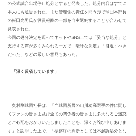
の公式試合出場停止処分とすると発表した。処分内容はすでに
本人にも通告された。また管理側の責任を問う形で球団本部長
の飯田光男氏が役員報酬の一部を自主返納することが合わせて
発表された。
今回の処分決定を巡ってネットやSNS上では「妥当な処分」と
支持する声が多くみられる一方で「曖昧な決定」「引退すべき
だった」などの厳しい意見もあった。
「深く反省しています」
奥村剛球団社長は、「当球団所属の山川穂高選手の件に関し
てファンの皆さま及び全ての関係者の皆さまに多大なるご迷惑
とご心配をおかけいたしましたことを、深くお詫び申しあげま
す」と謝罪した上で、「検察庁の判断としては不起訴処分とな