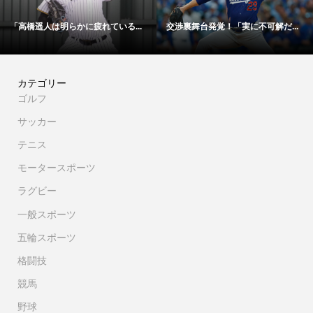
は明らかに疲れている...
交渉裏舞台発覚！「実に不可解だ...
「48時間
カテゴリー
ゴルフ
サッカー
テニス
モータースポーツ
ラグビー
一般スポーツ
五輪スポーツ
格闘技
競馬
野球