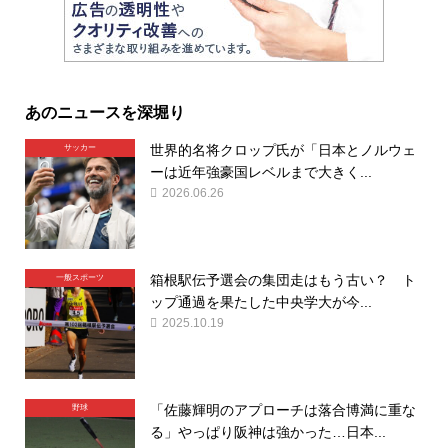
あのニュースを深堀り
世界的名将クロップ氏が「日本とノルウェ
サッカー
ーは近年強豪国レベルまで大きく...
2026.06.26
箱根駅伝予選会の集団走はもう古い？ ト
一般スポーツ
ップ通過を果たした中央学大が今...
2025.10.19
「佐藤輝明のアプローチは落合博満に重な
野球
る」やっぱり阪神は強かった…日本...