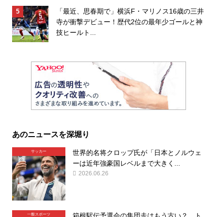
「最近、思春期で」横浜F・マリノス16歳の三井
寺が衝撃デビュー！歴代2位の最年少ゴールと神
技ヒールト...
あのニュースを深堀り
世界的名将クロップ氏が「日本とノルウェ
サッカー
ーは近年強豪国レベルまで大きく...
2026.06.26
箱根駅伝予選会の集団走はもう古い？ ト
一般スポーツ