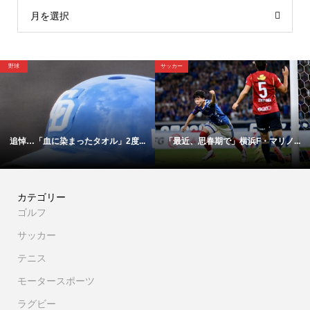
月を選択
サッカー
サッカー
..
「最近、思春期で」横浜F・マリノ...
【映像】これが横浜Ｆ・マリノス1.
カテゴリー
ゴルフ
サッカー
テニス
モータースポーツ
ラグビー