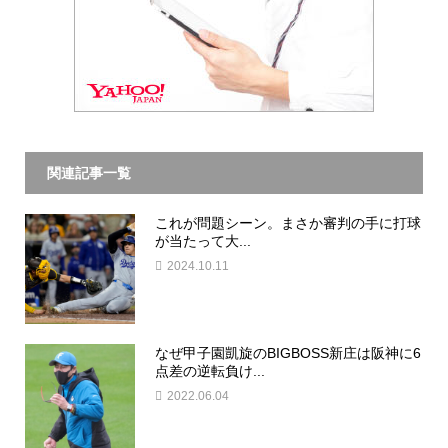
関連記事一覧
これが問題シーン。まさか審判の手に打球
が当たって大...
2024.10.11
なぜ甲子園凱旋のBIGBOSS新庄は阪神に6
点差の逆転負け...
2022.06.04