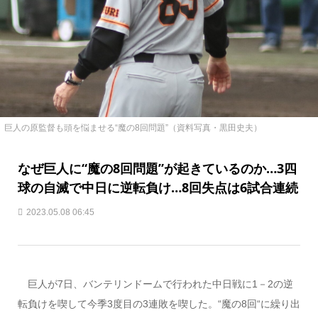
巨人の原監督も頭を悩ませる“魔の8回問題”（資料写真・黒田史夫）
なぜ巨人に“魔の8回問題”が起きているのか…3四
球の自滅で中日に逆転負け…8回失点は6試合連続
2023.05.08 06:45
巨人が7日、バンテリンドームで行われた中日戦に1－2の逆
転負けを喫して今季3度目の3連敗を喫した。“魔の8回“に繰り出