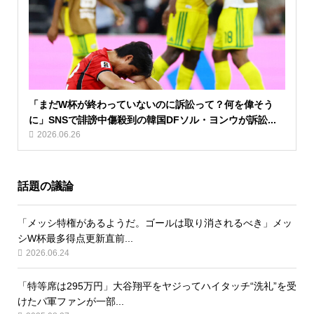
「まだW杯が終わっていないのに訴訟って？何を偉そう
に」SNSで誹謗中傷殺到の韓国DFソル・ヨンウが訴訟...
2026.06.26
話題の議論
「メッシ特権があるようだ。ゴールは取り消されるべき」メッ
シW杯最多得点更新直前...
2026.06.24
「特等席は295万円」大谷翔平をヤジってハイタッチ“洗礼”を受
けたパ軍ファンが一部...