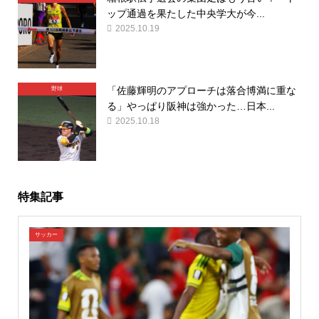
ップ通過を果たした中央学大が今...
2025.10.19
「佐藤輝明のアプローチは落合博満に重な
野球
る」やっぱり阪神は強かった…日本...
2025.10.18
特集記事
サッカー