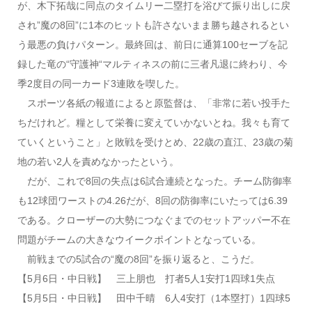
が、木下拓哉に同点のタイムリー二塁打を浴びて振り出しに戻
され”魔の8回”に1本のヒットも許さないまま勝ち越されるとい
う最悪の負けパターン。最終回は、前日に通算100セーブを記
録した竜の“守護神“マルティネスの前に三者凡退に終わり、今
季2度目の同一カード3連敗を喫した。
スポーツ各紙の報道によると原監督は、「非常に若い投手た
ちだけれど。糧として栄養に変えていかないとね。我々も育て
ていくということ」と敗戦を受けとめ、22歳の直江、23歳の菊
地の若い2人を責めなかったという。
だが、これで8回の失点は6試合連続となった。チーム防御率
も12球団ワーストの4.26だが、8回の防御率にいたっては6.39
である。クローザーの大勢につなぐまでのセットアッパー不在
問題がチームの大きなウイークポイントとなっている。
前戦までの5試合の“魔の8回”を振り返ると、こうだ。
【5月6日・中日戦】 三上朋也 打者5人1安打1四球1失点
【5月5日・中日戦】 田中千晴 6人4安打（1本塁打）1四球5