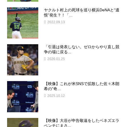
ヤクルト村上の死球を巡り横浜DeNAと“遺
恨”発生？！「...
2022.09.13
「引退は発表しない。ゼロからやり直し競
争の場に戻る...
2026.01.25
【映像】これが米SNSで拡散した佐々木朗
希の”奇...
2025.10.12
【映像】大谷が申告敬遠をしたベネズエラ
ベンチにまさ...