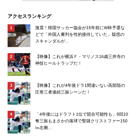
アクセスランキング
激震！韓国サッカー協会が15年前にW杯予選な
どで「外国人審判を性的接待していた」疑惑の
スキャンダルが...
【映像】これが横浜Ｆ・マリノス16歳三井寺の
神技ヒールトラップだ！
【映像】これが4年後ドラ1間違いない高部陸の
圧巻三者連続三振シーンだ！
「4年後にはドラフト1位で競合可能性も」9回10
奪三振もまさかの落球で聖隷クリストファー150
㎞左腕...