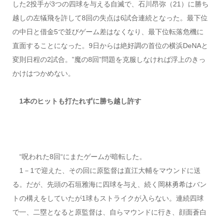
した2投手が3つの四球を与える自滅で、石川昂弥（21）に勝ち
越しの左犠飛を許して8回の失点は6試合連続となった。最下位
の中日と借金5で並びゲーム差はなくなり、最下位転落危機に
直面することになった。9日からは絶好調の首位の横浜DeNAと
変則日程の2試合。”魔の8回”問題を克服しなければ浮上のきっ
かけはつかめない。
1本のヒットも打たれずに勝ち越し許す
“呪われた8回“にまたゲームが暗転した。
1－1で迎えた、その回に原監督は直江大輔をマウンドに送
る。だが、先頭の石垣雅海に四球を与え、続く岡林勇希はバン
トの構えをしていたが1球もストライクが入らない。連続四球
で一、二塁となると原監督は、自らマウンドに行き、顔面蒼白