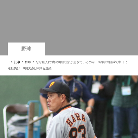
野球
記事
野球
なぜ巨人に“魔の8回問題”が起きているのか…3四球の自滅で中日に
逆転負け…8回失点は6試合連続