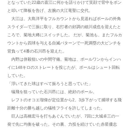
となっていた22歳の直江に何かを語りかけて笑顔で背中をポン
と叩いて降板を告げ、左腕の大江竜聖に交代。
大江は、大島洋平をフルカウントから見送ればボールの外角
スライダ―で三振に取り、右打者の好調の細川成也を迎えたと
ころで、菊地大稀にスイッチした。 だが、菊池も、またフルカ
ウントから四球を与える自滅パターンで一死満塁の大ピンチを
背負って4番の石川昂を迎えた。
内野は併殺狙いの中間守備。菊地は、ボールワンからインハ
イに148キロのストレートを投じたが、ボールはシュート回転
していた。
「浮いてきた球はすべて振ろうと思っていた」
犠飛を狙っていた石川昂には、絶好のボール。
レフトのオコエ瑠偉が定位置から2、3歩下がって捕球する飛
距離十分の勝ち越しの犠牲フライを許してしまった。
巨人は高橋宏斗を打ちあぐんでいたが、7回に大城卓三の一
発で先に均衡を破った。その裏、力投を続けていた赤星優志