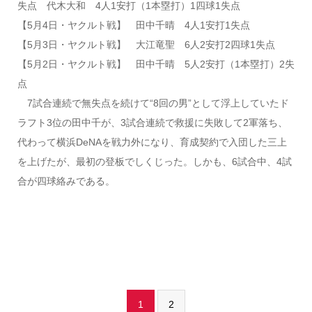
失点 代木大和 4人1安打（1本塁打）1四球1失点
【5月4日・ヤクルト戦】 田中千晴 4人1安打1失点
【5月3日・ヤクルト戦】 大江竜聖 6人2安打2四球1失点
【5月2日・ヤクルト戦】 田中千晴 5人2安打（1本塁打）2失
点
7試合連続で無失点を続けて“8回の男”として浮上していたド
ラフト3位の田中千が、3試合連続で救援に失敗して2軍落ち、
代わって横浜DeNAを戦力外になり、育成契約で入団した三上
を上げたが、最初の登板でしくじった。しかも、6試合中、4試
合が四球絡みである。
1
2