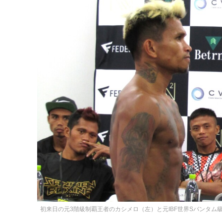
初来日の元3階級制覇王者のカシメロ（左）と元IBF世界Sバンタ