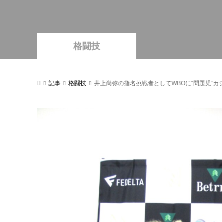
格闘技
記事
格闘技
井上尚弥の指名挑戦者としてWBOに“問題児”