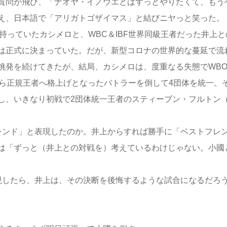
質問が飛び、「ナオヤ・イノウエとはずっとやりたくて、もう
え、日本語で「アリガトゴザイマス」と結びニヤっと笑った。
持っていたカシメロと、WBC＆IBF世界同級王者だった井上と
は正式に決まっていた。だが、新型コロナの世界的な蔓延で流
挑発を続けてきたが、結局、カシメロは、度重なる失態でWB
から正規王者へ格上げとなったバトラーを倒して4団体を統一。
し、いきなり初戦で2団体統一王者のスティーブン・フルトン
ンド」と表現したのか。井上からすれば勝手に「ベストフレ
は「ずっと（井上との対戦を）考えているわけじゃない。小國
現したら、井上は、その決断を後悔するような試合になるだろ