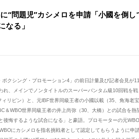
に“問題児”カシメロを申請「小國を倒し
になる」
ジャー・ボクシング・プロモーション4」の前日計量及び記者会見が1
われ、メインでノンタイトルのスーパーバンタム級10回戦を戦
フィリピン）と、元IBF世界同級王者の小國以載（35、角海老
BC＆WBO世界同級王者の井上尚弥（30、大橋）との試合を熱
と後悔するような試合になる」と豪語。プロモーターの元WB
、WBOにカシメロを指名挑戦者として認定してもらうように申