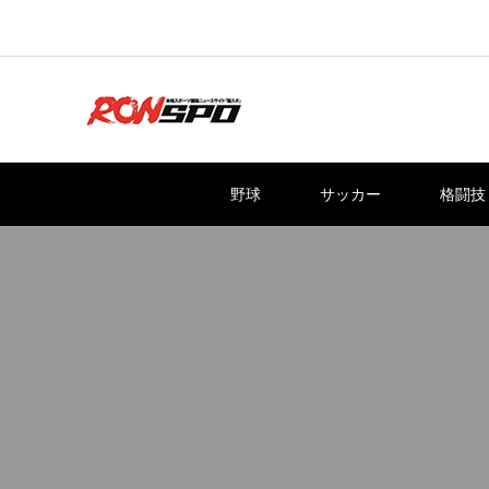
野球
サッカー
格闘技