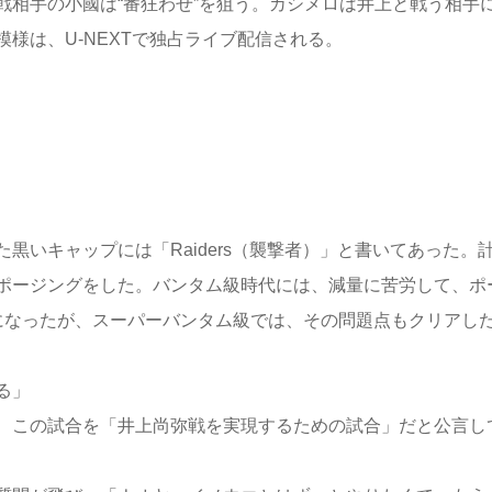
戦相手の小國は“番狂わせ”を狙う。カシメロは井上と戦う相手
様は、U-NEXTで独占ライブ配信される。
いキャップには「Raiders（襲撃者）」と書いてあった。
ポージングをした。バンタム級時代には、減量に苦労して、ポ
になったが、スーパーバンタム級では、その問題点もクリアし
る」
、この試合を「井上尚弥戦を実現するための試合」だと公言し