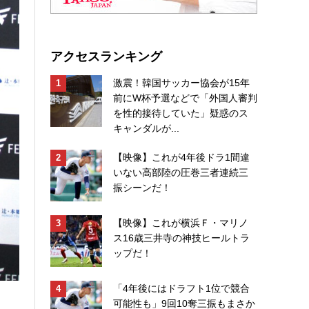
アクセスランキング
激震！韓国サッカー協会が15年
前にW杯予選などで「外国人審判
を性的接待していた」疑惑のス
キャンダルが...
【映像】これが4年後ドラ1間違
いない高部陸の圧巻三者連続三
振シーンだ！
【映像】これが横浜Ｆ・マリノ
ス16歳三井寺の神技ヒールトラ
ップだ！
「4年後にはドラフト1位で競合
可能性も」9回10奪三振もまさか