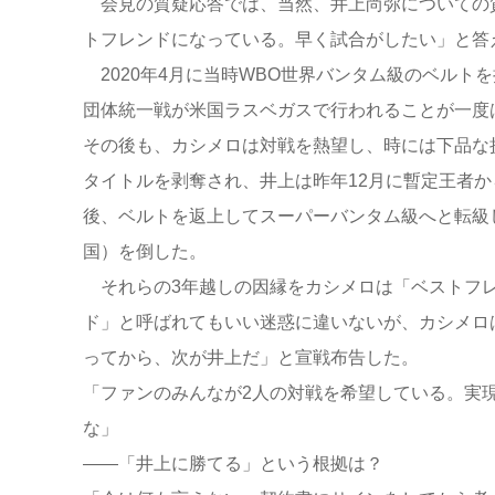
会見の質疑応答では、当然、井上尚弥についての
トフレンドになっている。早く試合がしたい」と答
2020年4月に当時WBO世界バンタム級のベルトを
団体統一戦が米国ラスベガスで行われることが一度
その後も、カシメロは対戦を熱望し、時には下品な
タイトルを剥奪され、井上は昨年12月に暫定王者
後、ベルトを返上してスーパーバンタム級へと転級
国）を倒した。
それらの3年越しの因縁をカシメロは「ベストフレ
ド」と呼ばれてもいい迷惑に違いないが、カシメロ
ってから、次が井上だ」と宣戦布告した。
「ファンのみんなが2人の対戦を希望している。実
な」
――「井上に勝てる」という根拠は？