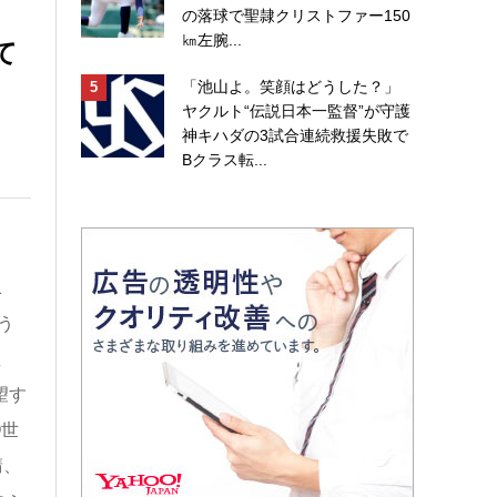
の落球で聖隷クリストファー150
㎞左腕...
て
「池山よ。笑顔はどうした？」
ヤクルト“伝説日本一監督”が守護
神キハダの3試合連続救援失敗で
Bクラス転...
1
う
宝
望す
O世
請、