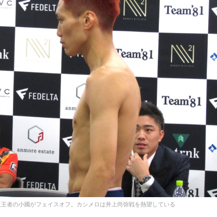
ム級王者の小國がフェイスオフ。カシメロは井上尚弥戦を熱望している