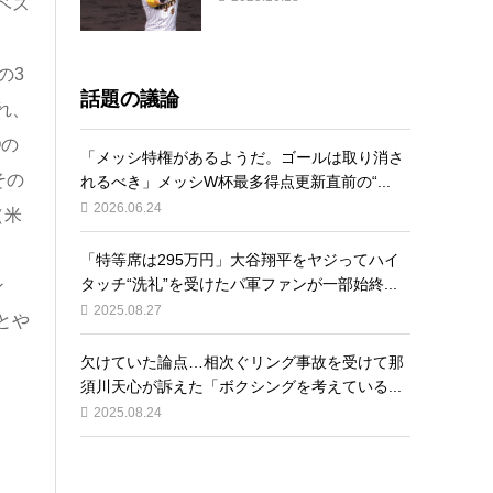
ベス
の3
話題の議論
れ、
Oの
「メッシ特権があるようだ。ゴールは取り消さ
その
れるべき」メッシW杯最多得点更新直前の“...
2026.06.24
（米
「特等席は295万円」大谷翔平をヤジってハイ
タッチ“洗礼”を受けたパ軍ファンが一部始終...
ン
2025.08.27
とや
欠けていた論点…相次ぐリング事故を受けて那
須川天心が訴えた「ボクシングを考えている...
う
2025.08.24