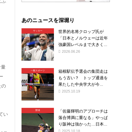
にふ
あのニュースを深堀り
世界的名将クロップ氏が
サッカー
「日本とノルウェーは近年
強豪国レベルまで大きく...
2026.06.26
計量
箱根駅伝予選会の集団走は
一般スポーツ
ー
もう古い？ トップ通過を
果たした中央学大が今...
たの
2025.10.19
「佐藤輝明のアプローチは
野球
てい
落合博満に重なる」やっぱ
り阪神は強かった…日本...
2025.10.18