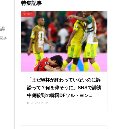
特集記事
サッカー
承認
認さ
「まだW杯が終わっていないのに訴
訟って？何を偉そうに」SNSで誹謗
中傷殺到の韓国DFソル・ヨン...
2026.06.26