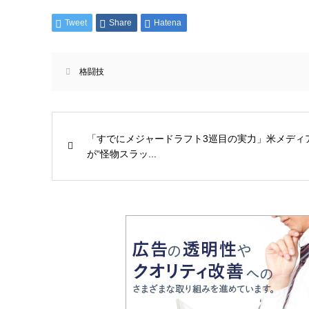
Tweet
Share
Hatena
格闘技
「すでにメジャードラフト3巡目の実力」米メディ
が“怪物スラッ...