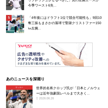
リフレッシュさせるべきだ」虎の左腕エースが
今季ワースト6失...
「4年後にはドラフト1位で競合可能性も」9回10
奪三振もまさかの落球で聖隷クリストファー150
㎞左腕...
あのニュースを深堀り
世界的名将クロップ氏が「日本とノルウェ
サッカー
ーは近年強豪国レベルまで大きく...
2026.06.26