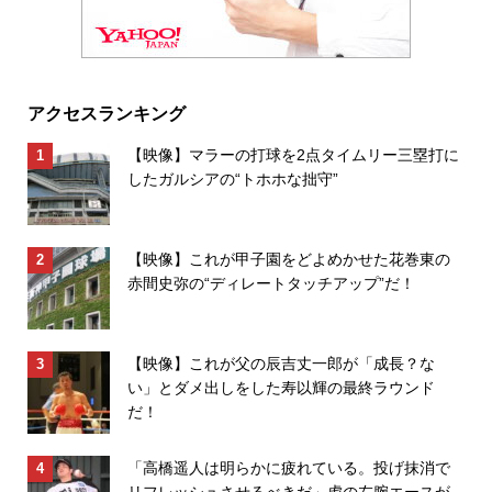
アクセスランキング
【映像】マラーの打球を2点タイムリー三塁打に
したガルシアの“トホホな拙守”
【映像】これが甲子園をどよめかせた花巻東の
赤間史弥の“ディレートタッチアップ”だ！
【映像】これが父の辰吉丈一郎が「成長？な
い」とダメ出しをした寿以輝の最終ラウンド
だ！
「高橋遥人は明らかに疲れている。投げ抹消で