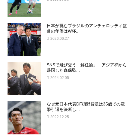
日本が挑むブラジルのアンチェロッティ監
督の年俸はW杯...
2026.06.27
SNSで飛び交う「解任論」…アジア杯から
帰国した森保監...
2024.02.05
なぜ元日本代表DF槙野智章は35歳での電
撃引退を決断し...
2022.12.25