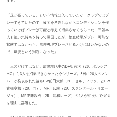
する。
「足が張っている、という情報は入っていたが、クラブではプ
レーできていたので、疲労を考慮しながらコンディションを作
っていけばプレーは可能と考えて招集させてもらった。三笘本
人も強い気持ちを持って帰国したが、検査結果がプレー可能な
状態ではなかった。無理矢理プレーさせるわけにはいかないの
で、離脱という判断になった」
三笘だけではない。故障離脱中のDF板倉滉（26、ボルシア
MG）ら3人を招集できなかった今シリーズ。8日に26人のメン
バーが発表された後もFW前田大然（26、セルティック）とFW
古橋亨梧（28、同）、MF川辺駿（28、スタンダール・リエー
ジュ）、MF伊藤敦樹（25、浦和レッズ）の4人が相次いで怪我
を理由に辞退した。