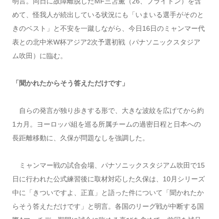
明言。同日に故障離脱したMF三笘薫（26、ブライトン）を含
めて、怪我人が続出している状況にも「いまいる選手がそのと
きのベスト」と不安を一蹴しながら、今日16日のミャンマー代
表との北中米W杯アジア2次予選初戦（パナソニックスタジア
ム吹田）に臨む。
「聞かれたからそう答えただけです」
自らの発言が独り歩きする形で、大きな波紋を広げてから約
1カ月。ヨーロッパ組を巡る所属チームの過密日程と日本への
長距離移動に、久保が問題なしを強調した。
ミャンマー戦の試合会場、パナソニックスタジアム吹田で15
日に行われた公式練習後に取材対応した久保は、10月シリーズ
中に「きついですよ、正直」と語った件について「聞かれたか
らそう答えただけです」と明言。各国のリーグ戦が中断する国