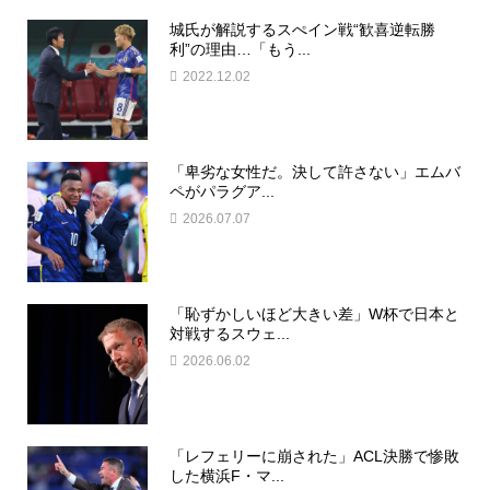
城氏が解説するスぺイン戦“歓喜逆転勝
利”の理由…「もう...
2022.12.02
「卑劣な女性だ。決して許さない」エムバ
ペがパラグア...
2026.07.07
「恥ずかしいほど大きい差」W杯で日本と
対戦するスウェ...
2026.06.02
「レフェリーに崩された」ACL決勝で惨敗
した横浜F・マ...