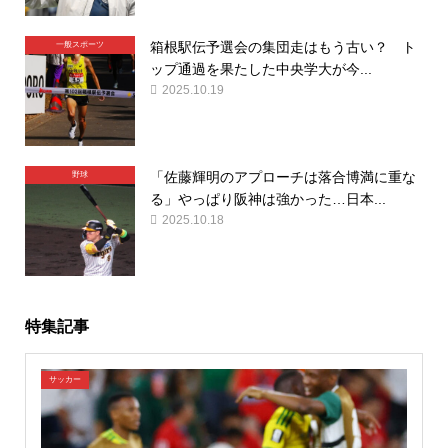
箱根駅伝予選会の集団走はもう古い？ ト
一般スポーツ
ップ通過を果たした中央学大が今...
2025.10.19
「佐藤輝明のアプローチは落合博満に重な
野球
る」やっぱり阪神は強かった…日本...
2025.10.18
特集記事
サッカー