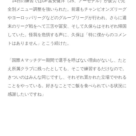
14日の練習ではDF冨安健洋（25、アーセナル）が疲労で完
全別メニュー調整を強いられた。前週もチャンピオンズリーグ
やヨーロッパリーグなどのグループリーグが行われ、さらに週
末のリーグ戦をへて三笘や冨安、そして久保らはそれぞれ帰国
していた。怪我を危惧する声に、久保は「特に僕からのコメン
トはありません」とこう続けた。
「国際Ａマッチデー期間で選手を呼ばない理由がないし、たと
え所属クラブに残ったとしても、そこで練習するだけなので。
きついのはみんな同じですし、それぞれ置かれた立場でやれる
ことをやっている。好きなことでご飯を食べられている状況に
感謝したいですね」