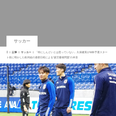
サッカー
記事
サッカー
「特にしんどいとは思っていない」久保建英がW杯予選スター
ト前に明かした欧州組の過密日程による“疲労蓄積問題”の本音