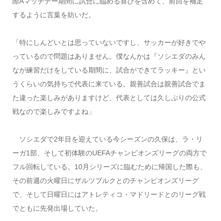
際Aマッチデー期間に試合に臨める喜びを含めて、前回を補足
するように言葉を紡いだ。
「特にしんどいとは思っていないですし、サッカーが好きでや
っているので問題はありません。僕なんかは『ソシエダのみん
なが練習だけをしている期間に、試合ができてラッキー』とい
うくらいの気持ちで代表に来ている。親善試合は親善試合でま
た違った楽しみがありますけど、代表としては久しぶりの公式
戦なので楽しみですよね」
ソシエダで2年目を迎えている今シーズンの久保は、ラ・リ
ーガ1部、そして初体験のUEFAチャンピオンズリーグの両方で
フル回転している。10月シリーズに臨むために帰国した際も、
その前週の火曜日にザルツブルクとのチャンピオンズリーグ
で、そして日曜日にはアトレティコ・マドリードとのリーグ戦
でともに先発出場していた。