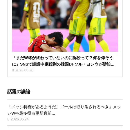
「まだW杯が終わっていないのに訴訟って？何を偉そう
に」SNSで誹謗中傷殺到の韓国DFソル・ヨンウが訴訟...
2026.06.26
話題の議論
「メッシ特権があるようだ。ゴールは取り消されるべき」メッ
シW杯最多得点更新直前...
2026.06.24