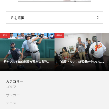
月を選択
野球
格闘技
元ヤクルト編成部長が見た大谷翔...
「成長？ない。練習量が少ないん...
カテゴリー
ゴルフ
サッカー
テニス