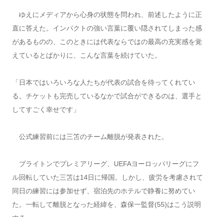
ゆえにメディアから心身の状態を問われ、前述したように正
直に答えた。インパクトの強い言葉に覆い隠されてしまった感
があるものの、このときには代表ならではの最高の充実感を覚
えているとばかりに、こんな言葉を続けていた。
「日本ではいろいろな人たちが代表の試合を待ってくれてい
る。チケットも完売しているなかで試合ができるのは、選手と
してすごく幸せです」
公式練習前には三笘のチーム離脱が発表された。
ブライトンでプレミアリーグ、UEFAヨーロッパリーグにフ
ル回転していた三笘は14日に帰国。しかし、疲労を考慮されて
同日の練習には参加せず、宿泊先のホテルで静養に努めてい
た。一転して離脱となった経緯を、森保一監督(55)はこう説明