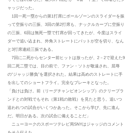
ャッジだった。
1回一死一塁からの第1打席にボールゾーンのスライダーを振
って空振りの三振、3回の第2打席も、ナックルカーブに空振り
の三振、6回は無死一塁で打席が回ってきたが、今度はスライ
ダーで追い込まれ、外角ストレートにバットが空を切り、なん
と3打席連続三振である。
7回に二死からセンター前ヒットは放ったが、2－2で迎えた9
回二死二塁では、目の前で、ファン・ソトが敬遠され、屈辱
の“ジャッジ勝負”を選択された。結果は高めのストレートに手
を出してのショートフライ。完全なブレーキとなった。
「負けは負け。前（リーグチャンピオンシップ）のクリーブラ
ンドとの対戦でもそれ（第1戦の敗戦）を見たと思う。追いつ
追われつの試合がいくつかあった。そこから学び、先に進ん
だ。明日がある。次の試合に備えることだ」
ニューヨークのスポーツテレビ局SNYはジャッジのコメント
をそう伝えた。