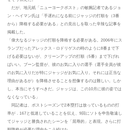
だが、地元紙「ニューヨークポスト」の敏腕記者であるジョ
ン・ヘイマン氏は「手遅れになる前にジャッジの打順を（3番
から）降格する必要がある」との見出しを取った辛辣な記事を
掲載した。
「偉大なるジャッジの打順を降格する必要がある。2006年にス
ランプだったアレックス・ロドリゲスの時のように8番まで下
げる必要はないが、クリーンアップの打順（5番）まで下げれ
ばいい。ブーン監督が、彼のお気に入りの選手（選手全員が彼
のお気に入りだが特にジャッジがお気に入り。それには正当な
理由があるが）を降格させることを想像するのは難しい。しか
し、本当にそうすべきだ。ジャッジは、この10月に彼の姿では
なくなっている」
同記者は、ポストシーズンで2本塁打は放っているものの打
率が．167と低迷していることを伝え、9回にソトを申告敬遠し
てジャッジと勝負されたシーンを「屈辱的」と表現。さらに打
順降格が必要な理由をこう続けた。