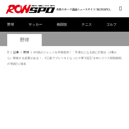
野球
サッカー
格闘技
テニス
ゴルフ
野球
記事
野球
NY紙がジャッジを辛辣批判！「手遅れになる前に打順を（3番か
ら）降格する必要がある！」3三振でブレーキとなったヤ軍“2冠王”をWシリーズ初戦敗戦
の“戦犯”に指名