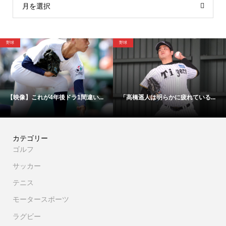
月を選択
野球
野球
間違い...
「高橋遥人は明らかに疲れている...
交渉裏舞台発覚！「実に不
カテゴリー
ゴルフ
サッカー
テニス
モータースポーツ
ラグビー