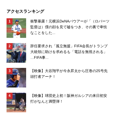
アクセスランキング
衝撃暴露！元横浜DeNAバウアーが「（ロバーツ
監督は）僕の顔を見て嘘をつき、その裏で卑怯
なことをした...
辞任要求され「孤立無援」FIFA会長がトランプ
大統領に助けを求めるも「電話を無視される」
…FIFA事...
【映像】大谷翔平が今永昇太から圧巻の25号先
頭打者アーチ！
【映像】球団史上初！阪神ガルシアの来日初安
打がなんと満塁弾！