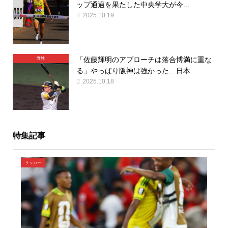
ップ通過を果たした中央学大が今...
2025.10.19
「佐藤輝明のアプローチは落合博満に重な
野球
る」やっぱり阪神は強かった…日本...
2025.10.18
特集記事
サッカー