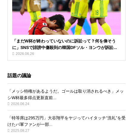
「まだW杯が終わっていないのに訴訟って？何を偉そう
に」SNSで誹謗中傷殺到の韓国DFソル・ヨンウが訴訟...
2026.06.26
話題の議論
「メッシ特権があるようだ。ゴールは取り消されるべき」メッ
シW杯最多得点更新直前...
2026.06.24
「特等席は295万円」大谷翔平をヤジってハイタッチ“洗礼”を受
けたパ軍ファンが一部...
2025.08.27