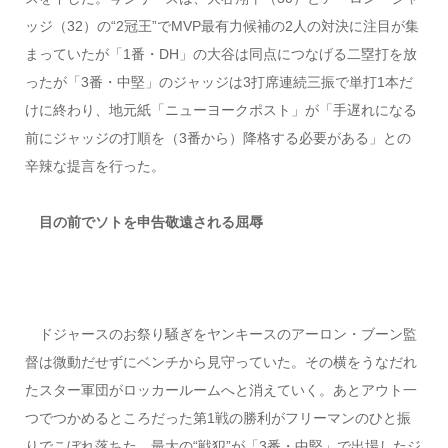
ッジ（32）の“2冠王”でMVP最有力候補の2人の対決に注目が集
まっていたが「1番・DH」の大谷は同点につなげる二塁打を放
ったが「3番・中堅」のジャッジは3打席連続三振で単打1本だ
けに終わり、地元紙「ニューヨークポスト」が「手遅れになる
前にジャッジの打順を（3番から）降格する必要がある」との
辛辣な提言を行った。
目の前でソトを申告敬遠される屈辱
ドジャースのお祭り騒ぎをヤンキースのアーロン・ブーン監
督は微動だせずにベンチから見守っていた。その横をうなだれ
たスター軍団がロッカールームへと消えていく。あとアウト一
つでつかめるところだった第1戦の勝利がフリーマンのひと振
りでこぼれ落ちた。最大の“戦犯”が「3番・中堅」で出場したジ