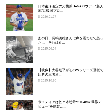
日本復帰否定の元横浜DeNAバウアー“新天
地”に韓国プロ...
2026.01.27
あの日、長嶋茂雄さんは声を震わせて怒っ
た…「それは別...
2025.06.04
【映像】大谷翔平が初のＷシリーズ登板で
圧巻の三者連...
2025.10.30
米メディアは佐々木朗希の164km“世界デ
ビュー”を絶賛…...