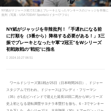
NY紙がドジャース戦で3三振とブレーキとなったヤンキースのジャッジを辛辣に
批判（写真：USA TODAY Sports/ロイター/アフロ）
NY紙がジャッジを辛辣批判！「手遅れになる前
に打順を（3番から）降格する必要がある！」3三
振でブレーキとなったヤ軍“2冠王”をWシリーズ
初戦敗戦の“戦犯”に指名
2024.10.27 06:51
ワールドシリーズ第1戦が25日（日本時間26日）、ドジャー
スタジアムで行われ、ドジャースはフレディ・フリーマン
（35）が1点ビハインドで迎えた延長10回二死からWシリーズ
史上初となる逆転満塁サヨナラ本塁打を放ち、6－3でヤンキー
スを下した。今シリーズは、大谷翔平（30）とアーロン・ジャ