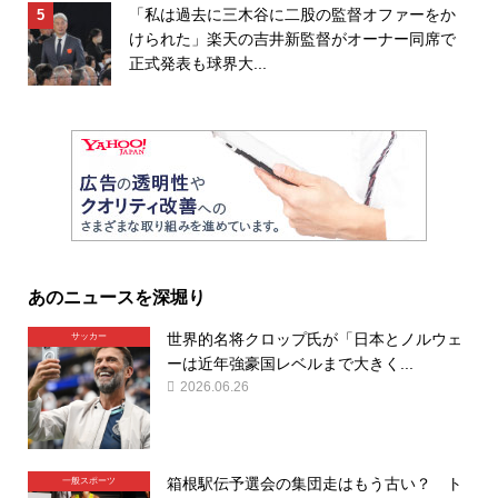
「私は過去に三木谷に二股の監督オファーをか
けられた」楽天の吉井新監督がオーナー同席で
正式発表も球界大...
あのニュースを深堀り
世界的名将クロップ氏が「日本とノルウェ
サッカー
ーは近年強豪国レベルまで大きく...
2026.06.26
箱根駅伝予選会の集団走はもう古い？ ト
一般スポーツ