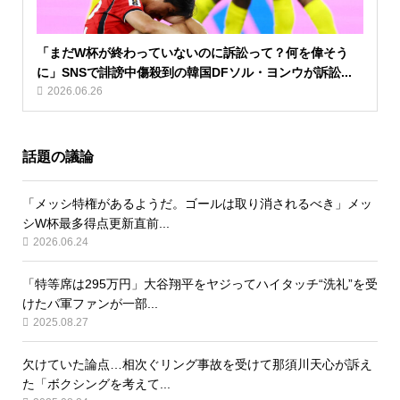
「まだW杯が終わっていないのに訴訟って？何を偉そう
に」SNSで誹謗中傷殺到の韓国DFソル・ヨンウが訴訟...
2026.06.26
話題の議論
「メッシ特権があるようだ。ゴールは取り消されるべき」メッ
シW杯最多得点更新直前...
2026.06.24
「特等席は295万円」大谷翔平をヤジってハイタッチ“洗礼”を受
けたパ軍ファンが一部...
2025.08.27
欠けていた論点…相次ぐリング事故を受けて那須川天心が訴え
た「ボクシングを考えて...