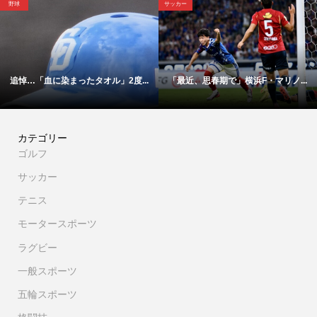
サッカー
サッカー
」2度...
「最近、思春期で」横浜F・マリノ...
【映像】これが横浜Ｆ・マリ
カテゴリー
ゴルフ
サッカー
テニス
モータースポーツ
ラグビー
一般スポーツ
五輪スポーツ