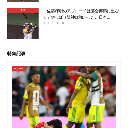
「佐藤輝明のアプローチは落合博満に重な
野球
る」やっぱり阪神は強かった…日本...
2025.10.18
特集記事
サッカー