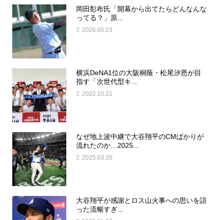
岡田彰布氏「開幕から出てたらどんなんな
ってる？」原...
2026.05.23
横浜DeNA1位の大阪桐蔭・松尾汐恩が目
指す「次世代型キ...
2022.10.21
なぜ地上波中継で大谷翔平のCMばかりが
流れたのか…2025...
2025.03.20
大谷翔平が感謝とロス山火事への思いを語
った流暢すぎ...