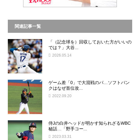
関連記事一覧
「（記念球を）回収しておいた方がいいの
では？」大谷...
2026.05.14
ゲーム差「0」で大混戦のパ…ソフトバン
クはなぜ首位攻...
2022.09.20
侍Jの白井ヘッドが明かす知られざるWBC
秘話…「野手コー...
2023.03.31