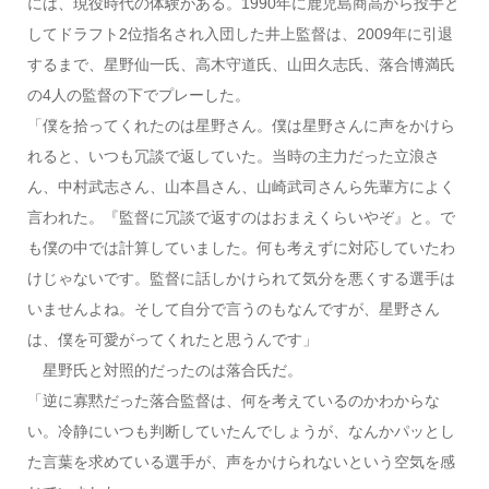
には、現役時代の体験がある。1990年に鹿児島商高から投手と
してドラフト2位指名され入団した井上監督は、2009年に引退
するまで、星野仙一氏、高木守道氏、山田久志氏、落合博満氏
の4人の監督の下でプレーした。
「僕を拾ってくれたのは星野さん。僕は星野さんに声をかけら
れると、いつも冗談で返していた。当時の主力だった立浪さ
ん、中村武志さん、山本昌さん、山崎武司さんら先輩方によく
言われた。『監督に冗談で返すのはおまえくらいやぞ』と。で
も僕の中では計算していました。何も考えずに対応していたわ
けじゃないです。監督に話しかけられて気分を悪くする選手は
いませんよね。そして自分で言うのもなんですが、星野さん
は、僕を可愛がってくれたと思うんです」
星野氏と対照的だったのは落合氏だ。
「逆に寡黙だった落合監督は、何を考えているのかわからな
い。冷静にいつも判断していたんでしょうが、なんかパッとし
た言葉を求めている選手が、声をかけられないという空気を感