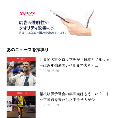
あのニュースを深堀り
世界的名将クロップ氏が「日本とノルウェ
サッカー
ーは近年強豪国レベルまで大きく...
2026.06.26
箱根駅伝予選会の集団走はもう古い？ ト
一般スポーツ
ップ通過を果たした中央学大が今...
2025.10.19