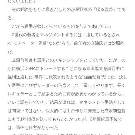
じていました」
その経験をもとに導きだしたのが星野流の『喋る監督』であ
る。
「だから選手が欲しがっているものを与えてあげたい」
Z世代の若者をマネジメントするには、適しているとされ
る“モチベーター監督”なのだろう。前任者の立浪氏とは対照的
だ。
立浪前監督も選手とのスキンシップをとっていた。だが、の
ちに横浜DeNAにトレードすることになる京田陽太を試合中に
強制送還した“事件”に代表されるような“強面監督”だった。決し
て選手にこびずリーダーの信念として「厳しくやります。長く
レギュラーとして頑張るために何が必要かわかっているから」
という話をしていた。結果が出れば、マネジメント手法として
は間違いではない。個人的には土台作りに奔走した立浪前監督
にもう1年指揮を執ってもらいたかったが、3年連続最下位で
は、退任も仕方がなかった。