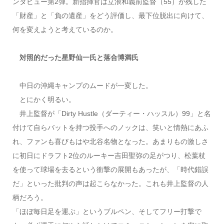
ンタビュー第2弾。新指揮官は立浪和義前監督（55）が残した
「財産」と「負の遺産」をどう評価し、最下位脱出に向けて、
何を変えようと考えているのか。
対照的だった星野仙一氏と落合博満氏
中日の沖縄キャンプのムードが一変した。
とにかく明るい。
井上監督が「Dirty Hustle（ダーティー・ハッスル）99」と名
付けて自らバットを持つ投手へのノックは、笑いと情熱にあふ
れ、ファンも喜びもはや北谷名物となった。あまりもの激しさ
に初日にドラフト2位のルーキー吉田聖弥の足がつり、松葉杖
を使って球場を去るという衝撃の展開もあったが、「時代錯誤
だ」といった批判の声は起こらなかった。これも井上監督の人
柄だろう。
「ほぼ毎日足を運ぶ」というブルペン、そしてフリー打撃で