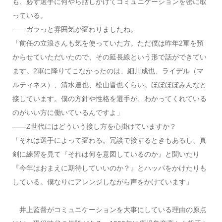
も、必ず選手に何やら話しかけてコミュニケーションを密に取
っている。
――ガラっと雰囲気が変わりましたね。
「前任の立浪さんも気を使っていた方。ただ僕は昨年2軍を預
からせていただいたので、その延長線という形で話ができてい
ます。2軍に降りてこなかったのは、細川成也、ライデル（マ
ルティネス）、清水達也、松山晋也くらい。ほぼほぼみんなと
接しています。僕の方針や性格を選手が、わかってくれている
のがいい方に働いているんですよ」
――Z世代にはどういう接し方を心掛けていますか？
「それは選手によって変わる。冗談で接するときもあるし、真
剣に練習を見て『それは何を意図しているのか』と聞いたり
『今年はおまえに期待していいのか？』とハッパをかけたりも
している。僕なりにアレンジしながら声をかけています」
井上監督がコミュニケーションを大事にしている理由の原点