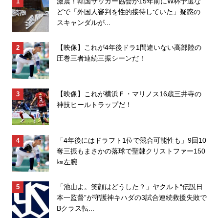
激震！韓国サッカー協会が15年前にW杯予選な
どで「外国人審判を性的接待していた」疑惑の
スキャンダルが...
【映像】これが4年後ドラ1間違いない高部陸の
圧巻三者連続三振シーンだ！
【映像】これが横浜Ｆ・マリノス16歳三井寺の
神技ヒールトラップだ！
「4年後にはドラフト1位で競合可能性も」9回10
奪三振もまさかの落球で聖隷クリストファー150
㎞左腕...
「池山よ。笑顔はどうした？」ヤクルト“伝説日
本一監督”が守護神キハダの3試合連続救援失敗で
Bクラス転...