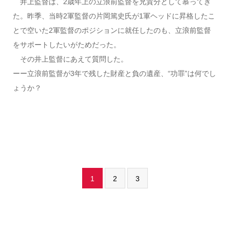
井上監督は、2歳年上の立浪前監督を兄貴分として慕ってき
た。昨季、当時2軍監督の片岡篤史氏が1軍ヘッドに昇格したこ
とで空いた2軍監督のポジションに就任したのも、立浪前監督
をサポートしたいがためだった。
その井上監督にあえて質問した。
ーー立浪前監督が3年で残した財産と負の遺産、“功罪”は何でし
ょうか？
1
2
3