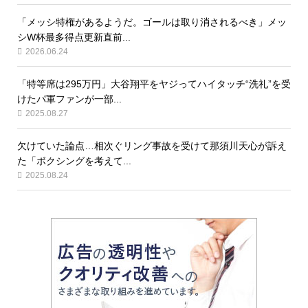
「メッシ特権があるようだ。ゴールは取り消されるべき」メッ
シW杯最多得点更新直前...
2026.06.24
「特等席は295万円」大谷翔平をヤジってハイタッチ“洗礼”を受
けたパ軍ファンが一部...
2025.08.27
欠けていた論点…相次ぐリング事故を受けて那須川天心が訴え
た「ボクシングを考えて...
2025.08.24