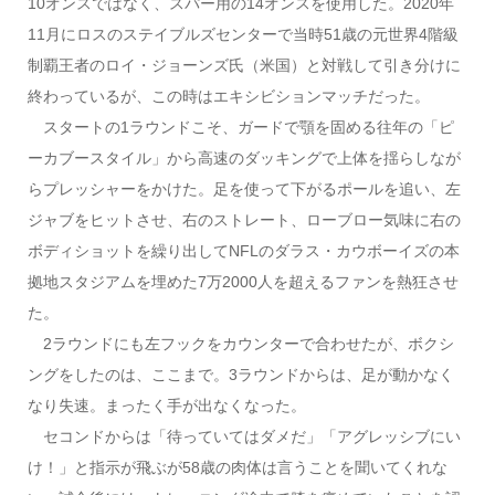
10オンスではなく、スパー用の14オンスを使用した。2020年
11月にロスのステイブルズセンターで当時51歳の元世界4階級
制覇王者のロイ・ジョーンズ氏（米国）と対戦して引き分けに
終わっているが、この時はエキシビションマッチだった。
スタートの1ラウンドこそ、ガードで顎を固める往年の「ピ
ーカブースタイル」から高速のダッキングで上体を揺らしなが
らプレッシャーをかけた。足を使って下がるポールを追い、左
ジャブをヒットさせ、右のストレート、ローブロー気味に右の
ボディショットを繰り出してNFLのダラス・カウボーイズの本
拠地スタジアムを埋めた7万2000人を超えるファンを熱狂させ
た。
2ラウンドにも左フックをカウンターで合わせたが、ボクシ
ングをしたのは、ここまで。3ラウンドからは、足が動かなく
なり失速。まったく手が出なくなった。
セコンドからは「待っていてはダメだ」「アグレッシブにい
け！」と指示が飛ぶが58歳の肉体は言うことを聞いてくれな