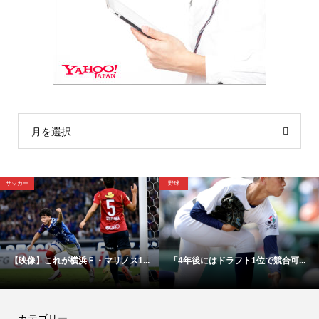
月を選択
サッカー
野球
【映像】これが横浜Ｆ・マリノス1...
「4年後にはドラフト1位で競合可...
カテゴリー