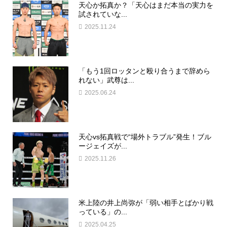
天心か拓真か？「天心はまだ本当の実力を
試されていな...
2025.11.24
「もう1回ロッタンと殴り合うまで辞めら
れない」武尊は...
2025.06.24
天心vs拓真戦で“場外トラブル”発生！ブル
ージェイズが...
2025.11.26
米上陸の井上尚弥が「弱い相手とばかり戦
っている」の...
2025.04.25