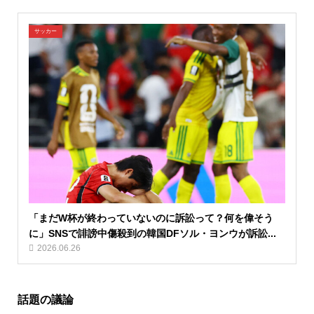
サッカー
「まだW杯が終わっていないのに訴訟って？何を偉そう
に」SNSで誹謗中傷殺到の韓国DFソル・ヨンウが訴訟...
2026.06.26
話題の議論