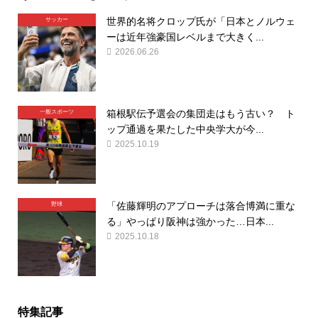
世界的名将クロップ氏が「日本とノルウェ
サッカー
ーは近年強豪国レベルまで大きく...
2026.06.26
箱根駅伝予選会の集団走はもう古い？ ト
一般スポーツ
ップ通過を果たした中央学大が今...
2025.10.19
「佐藤輝明のアプローチは落合博満に重な
野球
る」やっぱり阪神は強かった…日本...
2025.10.18
特集記事