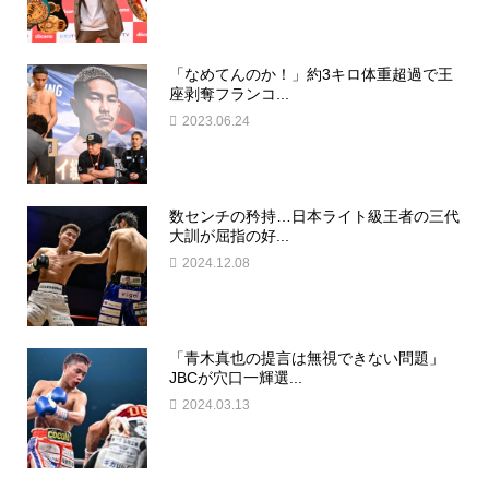
「なめてんのか！」約3キロ体重超過で王
座剥奪フランコ...
2023.06.24
数センチの矜持…日本ライト級王者の三代
大訓が屈指の好...
2024.12.08
「青木真也の提言は無視できない問題」
JBCが穴口一輝選...
2024.03.13