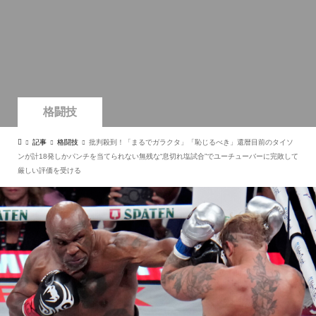
格闘技
記事
格闘技
批判殺到！「まるでガラクタ」「恥じるべき」還暦目前のタイソ
ンが計18発しかパンチを当てられない無残な“息切れ塩試合”でユーチューバーに完敗して
厳しい評価を受ける