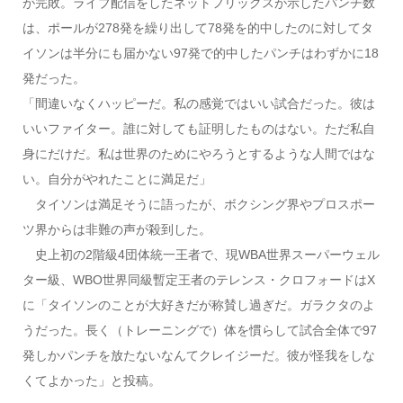
が完敗。ライブ配信をしたネットフリックスが示したパンチ数
は、ポールが278発を繰り出して78発を的中したのに対してタ
イソンは半分にも届かない97発で的中したパンチはわずかに18
発だった。
「間違いなくハッピーだ。私の感覚ではいい試合だった。彼は
いいファイター。誰に対しても証明したものはない。ただ私自
身にだけだ。私は世界のためにやろうとするような人間ではな
い。自分がやれたことに満足だ」
タイソンは満足そうに語ったが、ボクシング界やプロスポー
ツ界からは非難の声が殺到した。
史上初の2階級4団体統一王者で、現WBA世界スーパーウェル
ター級、WBO世界同級暫定王者のテレンス・クロフォードはX
に「タイソンのことが大好きだが称賛し過ぎだ。ガラクタのよ
うだった。長く（トレーニングで）体を慣らして試合全体で97
発しかパンチを放たないなんてクレイジーだ。彼が怪我をしな
くてよかった」と投稿。