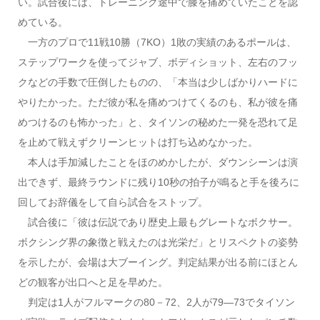
い。試合後には、トレーニング途中で膝を痛めていたことを認
めている。
一方のプロで11戦10勝（7KO）1敗の実績のあるポールは、
ステップワークを使ってジャブ、ボディショット、左右のフッ
クなどの手数で圧倒したものの、「本当は少しばかりハードに
やりたかった。ただ彼が私を痛めつけてくるのも、私が彼を痛
めつけるのも怖かった」と、タイソンの秘めた一発を恐れて足
を止めて戦えずクリーンヒットは打ち込めなかった。
本人は手加減したことをほのめかしたが、ダウンシーンは演
出できず、最終ラウンドに残り10秒の拍子が鳴ると手を後ろに
回してお辞儀をして自ら試合をストップ。
試合後に「彼は伝説であり歴史上最もグレートなボクサー。
ボクシング界の象徴と戦えたのは光栄だ」とリスペクトの姿勢
を示したが、会場は大ブーイング。判定結果が出る前にほとん
どの観客が出口へと足を早めた。
判定は1人がフルマークの80－72、2人が79―73でタイソン