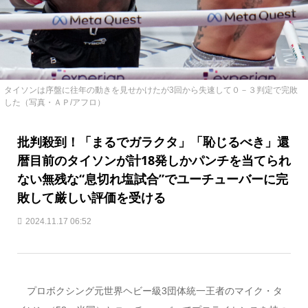
タイソンは序盤に往年の動きを見せかけたが3回から失速して０－３判定で完敗
した（写真・ＡＰ/アフロ）
批判殺到！「まるでガラクタ」「恥じるべき」還
暦目前のタイソンが計18発しかパンチを当てられ
ない無残な“息切れ塩試合”でユーチューバーに完
敗して厳しい評価を受ける
2024.11.17 06:52
プロボクシング元世界ヘビー級3団体統一王者のマイク・タ