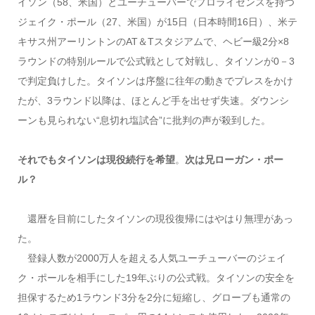
イソン（58、米国）とユーチューバーでプロライセンスを持つ
ジェイク・ポール（27、米国）が15日（日本時間16日）、米テ
キサス州アーリントンのAT＆Tスタジアムで、ヘビー級2分×8
ラウンドの特別ルールで公式戦として対戦し、タイソンが0－3
で判定負けした。タイソンは序盤に往年の動きでプレスをかけ
たが、3ラウンド以降は、ほとんど手を出せず失速。ダウンシ
ーンも見られない“息切れ塩試合”に批判の声が殺到した。
それでもタイソンは現役続行を希望
。
次は兄ローガン・ポー
ル？
還暦を目前にしたタイソンの現役復帰にはやはり無理があっ
た。
登録人数が2000万人を超える人気ユーチューバーのジェイ
ク・ポールを相手にした19年ぶりの公式戦。タイソンの安全を
担保するため1ラウンド3分を2分に短縮し、グローブも通常の