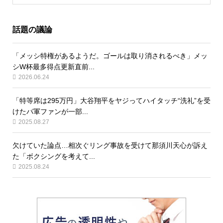
話題の議論
「メッシ特権があるようだ。ゴールは取り消されるべき」メッ
シW杯最多得点更新直前...
2026.06.24
「特等席は295万円」大谷翔平をヤジってハイタッチ“洗礼”を受
けたパ軍ファンが一部...
2025.08.27
欠けていた論点…相次ぐリング事故を受けて那須川天心が訴え
た「ボクシングを考えて...
2025.08.24