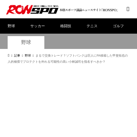
野球
サッカー
格闘技
テニス
ゴルフ
野球
記事
野球
まるで交換トレード？ソフトバンクは巨人にFA移籍した甲斐拓也の
人的補償でプロテクトを外れる可能性の高い小林誠司を指名すべきか？