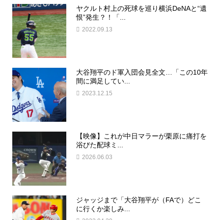
ヤクルト村上の死球を巡り横浜DeNAと“遺
恨”発生？！「...
2022.09.13
大谷翔平のド軍入団会見全文…「この10年
間に満足してい...
2023.12.15
【映像】これが中日マラーが栗原に痛打を
浴びた配球ミ...
2026.06.03
ジャッジまで「大谷翔平が（FAで）どこ
に行くか楽しみ...