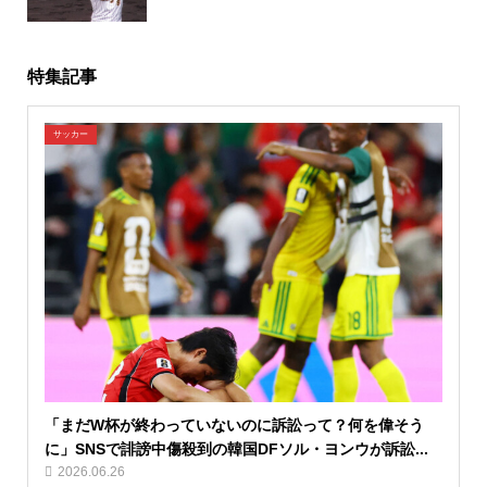
特集記事
サッカー
「まだW杯が終わっていないのに訴訟って？何を偉そう
に」SNSで誹謗中傷殺到の韓国DFソル・ヨンウが訴訟...
2026.06.26