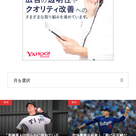
月を選択
サッカー
野球
舞台発覚！「実に不可解だ...
「48時間以内にサイン！」冨安健...
【映像