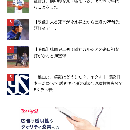
監督は）僕の顔を見て嘘をつき、その裏で卑怯
なことをした...
【映像】大谷翔平が今永昇太から圧巻の25号先
頭打者アーチ！
【映像】球団史上初！阪神ガルシアの来日初安
打がなんと満塁弾！
「池山よ。笑顔はどうした？」ヤクルト“伝説日
本一監督”が守護神キハダの3試合連続救援失敗で
Bクラス転...