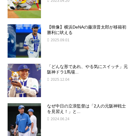
2023.04.20
【映像】横浜DeNAの藤浪晋太郎が移籍初
勝利に吠える
2025.09.01
「どんな形であれ、やる気にスイッチ」元
阪神ドラ1馬場...
2025.12.04
なぜ中日の立浪監督は「2人の元阪神戦士
を見習え！」と...
2024.06.24