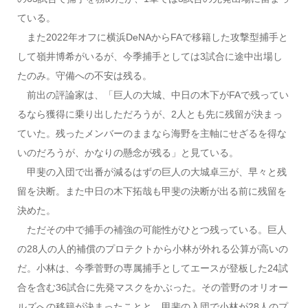
ている。
また2022年オフに横浜DeNAからFAで移籍した攻撃型捕手と
して嶺井博希がいるが、今季捕手としては3試合に途中出場し
たのみ。守備への不安は残る。
前出の評論家は、「巨人の大城、中日の木下がFAで残ってい
るなら獲得に乗り出しただろうが、2人とも先に残留が決まっ
ていた。残ったメンバーのままなら海野を主軸にせざるを得な
いのだろうが、かなりの懸念が残る」と見ている。
甲斐の入団で出番が減るはずの巨人の大城卓三が、早々と残
留を決断。また中日の木下拓哉も甲斐の決断が出る前に残留を
決めた。
ただその中で捕手の補強の可能性がひとつ残っている。巨人
の28人の人的補償のプロテクトから小林が外れる公算が高いの
だ。小林は、今季菅野の専属捕手としてエースが登板した24試
合を含む36試合に先発マスクをかぶった。その菅野のオリオー
ルズへの移籍が決まったことと、甲斐の入団で小林が28人のプ