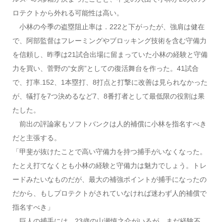
ロテクトから外れる可能性は高い。
小林の今季の盗塁阻止率は．222と下がったが、強肩は健在
で、阿部監督はフレーミングやブロッキング技術を含む守備力
を信頼し、昨季は21試合出場に留まっていた小林の経験と守備
力を買い、菅野の“女房”としての復活舞台を作った。41試合
で、打率.152、1本塁打、8打点と打撃に改善は見られなかった
が、犠打を7つ決めるなど7、8番打者として最低限の役割は果
たした。
前出の評論家もソフトバンクは人的補償に小林を指名すべき
だと主張する。
「甲斐が抜けたことで高い守備力を持つ捕手がいなくなった。
たとえ打てなくとも小林の経験と守備力は魅力でしょう。トレ
ードみたいなものだが、最大の補強ポイントが捕手になったの
だから、もしプロテクトがされていなければ迷わず人的補償で
指名すべき」
巨人の捕手には、23歳の山瀬慎之介がいるが、まだ経験不