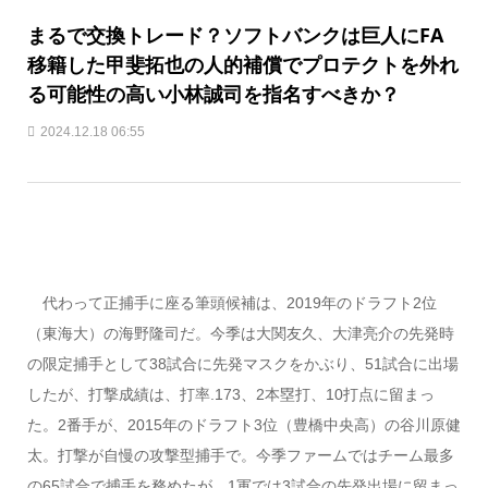
まるで交換トレード？ソフトバンクは巨人にFA
移籍した甲斐拓也の人的補償でプロテクトを外れ
る可能性の高い小林誠司を指名すべきか？
2024.12.18 06:55
代わって正捕手に座る筆頭候補は、2019年のドラフト2位
（東海大）の海野隆司だ。今季は大関友久、大津亮介の先発時
の限定捕手として38試合に先発マスクをかぶり、51試合に出場
したが、打撃成績は、打率.173、2本塁打、10打点に留まっ
た。2番手が、2015年のドラフト3位（豊橋中央高）の谷川原健
太。打撃が自慢の攻撃型捕手で。今季ファームではチーム最多
の65試合で捕手を務めたが、1軍では3試合の先発出場に留まっ