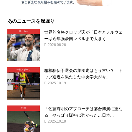
あのニュースを深堀り
世界的名将クロップ氏が「日本とノルウェ
サッカー
ーは近年強豪国レベルまで大きく...
2026.06.26
箱根駅伝予選会の集団走はもう古い？ ト
一般スポーツ
ップ通過を果たした中央学大が今...
2025.10.19
「佐藤輝明のアプローチは落合博満に重な
野球
る」やっぱり阪神は強かった…日本...
2025.10.18