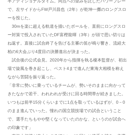
半アディショナルタイム。同点への望みを託したパワープレー
で、左サイドからFW戸川昌也（2年）が乾坤一擲のロングスロ
ーを投じた。
30mを楽に超える軌道を描いたボールを、直前にロングスロ
ー対策で投入されていたDF富樫龍暉（3年）が頭で思い切りは
ね返す。直後に試合終了を告げる主審の笛が鳴り響き、流経大
柏の6大会ぶり4度目の決勝進出が決まった。
試合後の公式会見。2020年から指揮を執る榎本監督が、初出
場で旋風を巻き起こし、ベスト4まで進んだ東海大相模を称え
ながら苦闘を振り返った。
「非常に勢いに乗っているチームが、勢いそのままに向かって
きたなかで若干、われわれが受けに回る時間帯が続きました。
いつもは前半15分くらいまでに1点を取っているはずが、0－0
のまま進んでいった。憧れの国立競技場での試合ということ
で、選手たちもやや堅くなっていたのかな、というのが試合へ
の印象です」