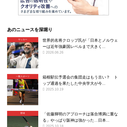
あのニュースを深堀り
世界的名将クロップ氏が「日本とノルウェ
サッカー
ーは近年強豪国レベルまで大きく...
2026.06.26
箱根駅伝予選会の集団走はもう古い？ ト
一般スポーツ
ップ通過を果たした中央学大が今...
2025.10.19
「佐藤輝明のアプローチは落合博満に重な
野球
る」やっぱり阪神は強かった…日本...
2025.10.18