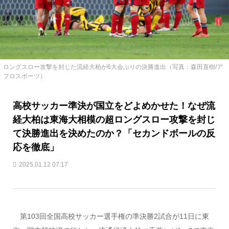
ロングスロー攻撃を封じた流経大柏が6大会ぶりの決勝進出（写真：森田直樹/ア
フロスポーツ）
高校サッカー準決が国立をどよめかせた！なぜ流
経大柏は東海大相模の超ロングスロー攻撃を封じ
て決勝進出を決めたのか？「セカンドボールの反
応を徹底」
2025.01.12 07:17
第103回全国高校サッカー選手権の準決勝2試合が11日に東