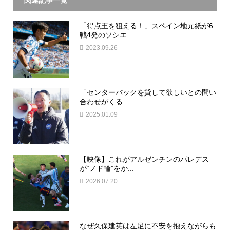
「得点王を狙える！」スペイン地元紙が6
戦4発のソシエ...
2023.09.26
「センターバックを貸して欲しいとの問い
合わせがくる...
2025.01.09
【映像】これがアルゼンチンのパレデス
が“ノド輪”をか...
2026.07.20
なぜ久保建英は左足に不安を抱えながらも