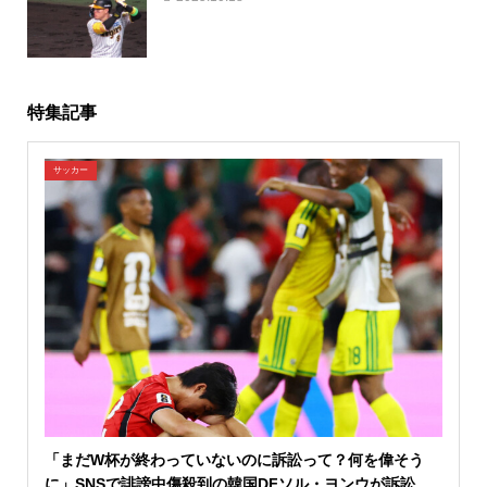
特集記事
サッカー
「まだW杯が終わっていないのに訴訟って？何を偉そう
に」SNSで誹謗中傷殺到の韓国DFソル・ヨンウが訴訟...