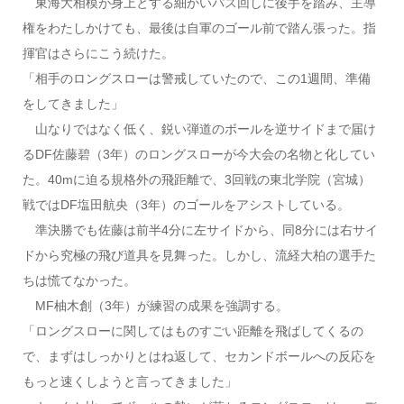
東海大相模が身上とする細かいパス回しに後手を踏み、主導
権をわたしかけても、最後は自軍のゴール前で踏ん張った。指
揮官はさらにこう続けた。
「相手のロングスローは警戒していたので、この1週間、準備
をしてきました」
山なりではなく低く、鋭い弾道のボールを逆サイドまで届け
るDF佐藤碧（3年）のロングスローが今大会の名物と化してい
た。40mに迫る規格外の飛距離で、3回戦の東北学院（宮城）
戦ではDF塩田航央（3年）のゴールをアシストしている。
準決勝でも佐藤は前半4分に左サイドから、同8分には右サイ
ドから究極の飛び道具を見舞った。しかし、流経大柏の選手た
ちは慌てなかった。
MF柚木創（3年）が練習の成果を強調する。
「ロングスローに関してはものすごい距離を飛ばしてくるの
で、まずはしっかりとはね返して、セカンドボールへの反応を
もっと速くしようと言ってきました」