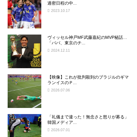
過密日程の中...
2023.10.17
ヴィッセル神戸MF武藤嘉紀のMVP秘話…
「パパ、東京のチ...
2024.12.11
【映像】これが批判殺到のブラジルのギマ
ランイスのＰ...
2026.07.06
「礼儀まで違った！無念さと怒りが募る」
韓国メディア...
2026.07.01