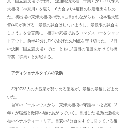
京・国立競技場で行われ、流通経済大柏（千葉）が1－0で東海
大相模（神奈川）を破り、6大会ぶり4度目の決勝進出を決め
た。初出場の東海大相模の勢いに押されながらも、榎本雅大監
督(46)が掲げる「最低の試合はしないように。最低限の試合を
しよう」を合言葉に、相手の武器であるロングスローをシャッ
トアウト。前半42分にPKであげた先制点を守り切った。13日
の決勝（国立競技場）では、ともに2度目の優勝をかけて前橋
育英（群馬）と対戦する。
アディショナルタイムの攻防
3万9733人の大観衆が見つめる聖地が、最後の最後にどよめ
いた。
自軍のゴールマウスから、東海大相模の守護神・松坂亮（3
年）が猛然と敵陣へ駆けあがっていく。目指した場所は流経大
柏のペナルティーエリア。目安の3分台をすでに回っている後