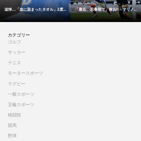
追悼…「血に染まったタオル」2度...
「最近、思春期で」横浜F・マリノ...
カテゴリー
ゴルフ
サッカー
テニス
モータースポーツ
ラグビー
一般スポーツ
五輪スポーツ
格闘技
競馬
野球