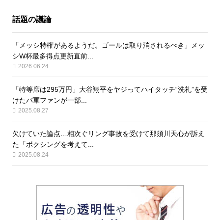
話題の議論
「メッシ特権があるようだ。ゴールは取り消されるべき」メッ
シW杯最多得点更新直前...
2026.06.24
「特等席は295万円」大谷翔平をヤジってハイタッチ“洗礼”を受
けたパ軍ファンが一部...
2025.08.27
欠けていた論点…相次ぐリング事故を受けて那須川天心が訴え
た「ボクシングを考えて...
2025.08.24