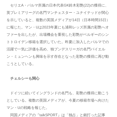
セリエA・パルマ所属の日本代表GK鈴木彩艶(22)の獲得に、
英プレミアリーグの名門マンチェスター・ユナイテッドが関心
を示していると、複数の英国メディアが14日（日本時間15日）
に報じた。マン・Uは2023年夏にも浦和レッズ所属の彩艶へオ
ファーを出したが、出場機会を重視した彩艶がベルギーのシン
トトロイデン移籍を選択していた。昨夏に加入したパルマでの
活躍で一気に評価を高め、独ブンデスリーガの名門バイエル
ン・ミュンヘンも興味を示す存在となった彩艶の獲得に再び動
こうとしている。
チェルシーも関心
ドイツに続いてイングランドの名門も、彩艶の獲得に動こう
としている。複数の英国メディアが、今夏の移籍市場へ向けた
マン・Uの戦略を報じた。
同国メディアの『talkSPORT』は「独占」と銘打った記事