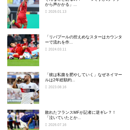
から声かかる」...
2026.01.13
「リバプールの控えめなスターはカウンタ
ーで流れを作...
2024.03.11
「彼は私腹を肥やしていく」なぜネイマー
ルは2年総額約...
2023.08.16
敗れたフランスMFが記者に逆ギレ？！
「泣いていたとか...
2026.07.16