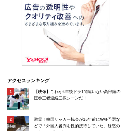
アクセスランキング
【映像】これが4年後ドラ1間違いない高部陸の
圧巻三者連続三振シーンだ！
激震！韓国サッカー協会が15年前にW杯予選な
どで「外国人審判を性的接待していた」疑惑の