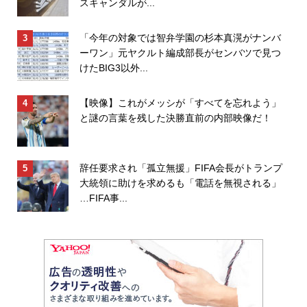
スキャンダルが...
「今年の対象では智弁学園の杉本真滉がナンバ
ーワン」元ヤクルト編成部長がセンバツで見つ
けたBIG3以外...
【映像】これがメッシが「すべてを忘れよう」
と謎の言葉を残した決勝直前の内部映像だ！
辞任要求され「孤立無援」FIFA会長がトランプ
大統領に助けを求めるも「電話を無視される」
…FIFA事...