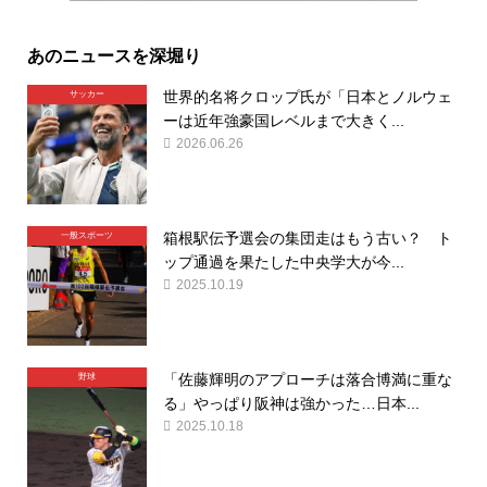
あのニュースを深堀り
世界的名将クロップ氏が「日本とノルウェ
サッカー
ーは近年強豪国レベルまで大きく...
2026.06.26
箱根駅伝予選会の集団走はもう古い？ ト
一般スポーツ
ップ通過を果たした中央学大が今...
2025.10.19
「佐藤輝明のアプローチは落合博満に重な
野球
る」やっぱり阪神は強かった…日本...
2025.10.18