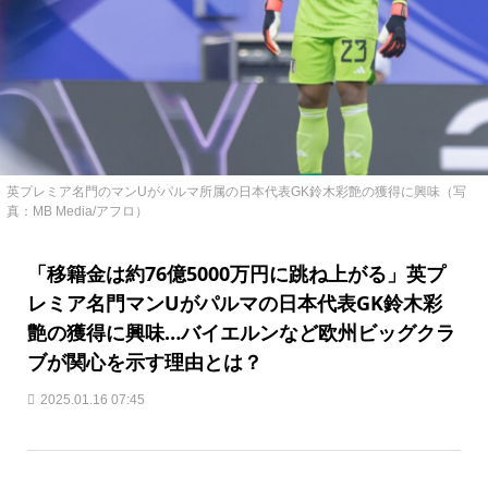
英プレミア名門のマンUがパルマ所属の日本代表GK鈴木彩艶の獲得に興味（写
真：MB Media/アフロ）
「移籍金は約76億5000万円に跳ね上がる」英プ
レミア名門マンUがパルマの日本代表GK鈴木彩
艶の獲得に興味…バイエルンなど欧州ビッグクラ
ブが関心を示す理由とは？
2025.01.16 07:45