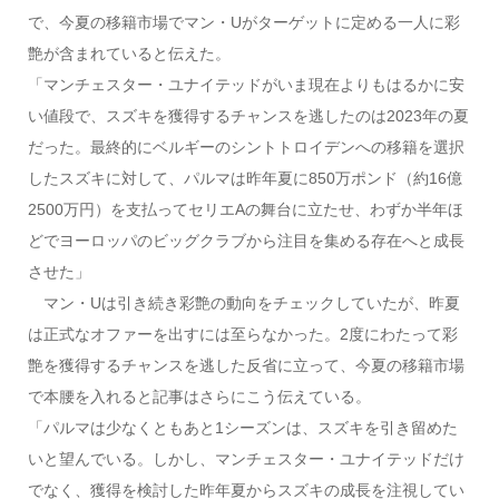
で、今夏の移籍市場でマン・Uがターゲットに定める一人に彩
艶が含まれていると伝えた。
「マンチェスター・ユナイテッドがいま現在よりもはるかに安
い値段で、スズキを獲得するチャンスを逃したのは2023年の夏
だった。最終的にベルギーのシントトロイデンへの移籍を選択
したスズキに対して、パルマは昨年夏に850万ポンド（約16億
2500万円）を支払ってセリエAの舞台に立たせ、わずか半年ほ
どでヨーロッパのビッグクラブから注目を集める存在へと成長
させた」
マン・Uは引き続き彩艶の動向をチェックしていたが、昨夏
は正式なオファーを出すには至らなかった。2度にわたって彩
艶を獲得するチャンスを逃した反省に立って、今夏の移籍市場
で本腰を入れると記事はさらにこう伝えている。
「パルマは少なくともあと1シーズンは、スズキを引き留めた
いと望んでいる。しかし、マンチェスター・ユナイテッドだけ
でなく、獲得を検討した昨年夏からスズキの成長を注視してい