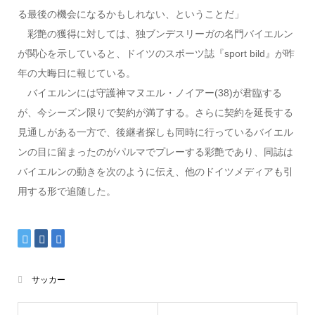
る最後の機会になるかもしれない、ということだ」
彩艶の獲得に対しては、独ブンデスリーガの名門バイエルン
が関心を示していると、ドイツのスポーツ誌『sport bild』が昨
年の大晦日に報じている。
バイエルンには守護神マヌエル・ノイアー(38)が君臨する
が、今シーズン限りで契約が満了する。さらに契約を延長する
見通しがある一方で、後継者探しも同時に行っているバイエル
ンの目に留まったのがパルマでプレーする彩艶であり、同誌は
バイエルンの動きを次のように伝え、他のドイツメディアも引
用する形で追随した。
サッカー