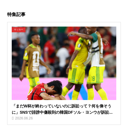
特集記事
サッカー
「まだW杯が終わっていないのに訴訟って？何を偉そう
に」SNSで誹謗中傷殺到の韓国DFソル・ヨンウが訴訟...
2026.06.26