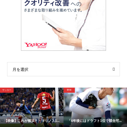
月を選択
ッカー
野球
サ
【映像】これが横浜Ｆ・マリノス1...
「4年後にはドラフト1位で競合可...