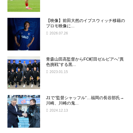
【映像】前田大然のイプスウィッチ移籍の
プロモ映像に...
2026.07.26
青森山田高監督からFC町田ゼルビアへ”異
色挑戦”する黒...
2023.01.15
J1で“監督シャッフル”…福岡の長谷部氏→
川崎、川崎の鬼...
2024.12.13