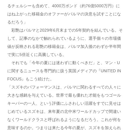
るチェルシーも含めて、4000万ポンド（約76億5000万円）に
はね上がった移籍金のオファーがパルマの決意を試すことにな
るだろう」
彩艶はパルマと2029年6月末までの5年契約を結んでいる。そ
して、記事のなかで触れられているように、選手個々の市場価
値が反映される彩艶の移籍金は、パルマ加入後のわずか半年間
で実に5倍近くに高騰している。
それでも「今年の夏には迷わずに動くべきだ」と、マン・U
に関するニュースを専門的に扱う英国メディアの『UNITED IN
FOCUS』もこう続けた。
「スズキのパフォーマンスは、パルマに関わるすべての人々に
大きな感銘を与えている。世界で最も優れた才能をもつゴール
キーパーの一人、という評価にふさわしい活躍をすでに見せは
じめているスズキは、来年夏の北中米ワールドカップで間違い
なくワールドクラスと呼ばれるようになるだろう。これが何を
意味するのか。つまりは来たる今年の夏が、スズキを加えられ